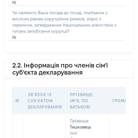
Ні
Чи належить Ваша посада до посад, пов'язаних з
високим рівнем корупційних ризиків, згідно з
переліком, затвердженим Національним агентством з
питань запобігання корупції?
Ні
2.2. Інформація про членів сім'ї
суб'єкта декларування
ЗВ'ЯЗОК ІЗ
ПРІЗВИЩЕ,
№
СУБ'ЄКТОМ
ІМ'Я, ПО
ГРОМАДЯН
ДЕКЛАРУВАННЯ
БАТЬКОВІ
Прізвище:
Тишковець
Ім'я: