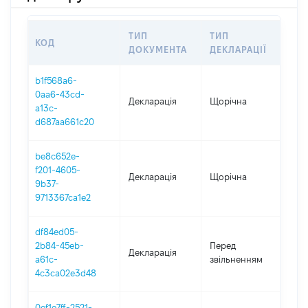
ТИП
ТИП
КОД
ПЕ
ДОКУМЕНТА
ДЕКЛАРАЦІЇ
b1f568a6-
0aa6-43cd-
Декларація
Щорічна
202
a13c-
d687aa661c20
be8c652e-
f201-4605-
Декларація
Щорічна
202
9b37-
9713367ca1e2
df84ed05-
01.
2b84-45eb-
Перед
Декларація
-
a61c-
звільненням
29.
4c3ca02e3d48
0ef1e7ff-2521-