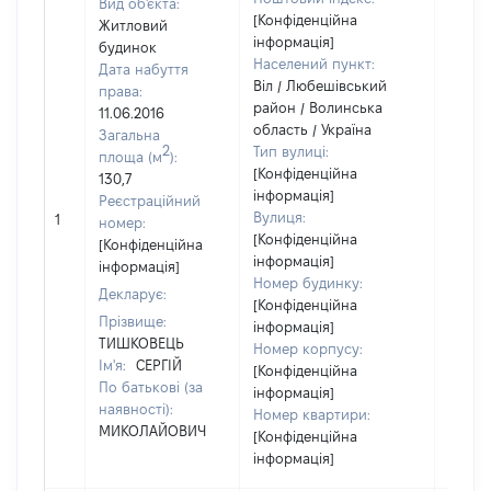
Вид об'єкта:
[Конфіденційна
Житловий
інформація]
будинок
Населений пункт:
Дата набуття
Віл / Любешівський
права:
район / Волинська
11.06.2016
область / Україна
Загальна
2
Тип вулиці:
площа (м
):
[Конфіденційна
130,7
інформація]
Реєстраційний
[Не
Вулиця:
1
номер:
відом
[Конфіденційна
[Конфіденційна
інформація]
інформація]
Номер будинку:
Декларує:
[Конфіденційна
Прізвище:
інформація]
ТИШКОВЕЦЬ
Номер корпусу:
Ім'я:
СЕРГІЙ
[Конфіденційна
По батькові (за
інформація]
наявності):
Номер квартири:
МИКОЛАЙОВИЧ
[Конфіденційна
інформація]