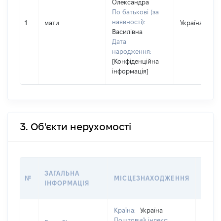
Олександра
По батькові (за
наявності):
1
мати
Україна
Василівна
Дата
народження:
[Конфіденційна
інформація]
3. Об'єкти нерухомості
ВАРТ
ЗАГАЛЬНА
№
МІСЦЕЗНАХОДЖЕННЯ
НА Д
ІНФОРМАЦІЯ
НАБУ
Країна:
Україна
Поштовий індекс: