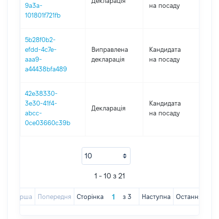
Декларація
202
9a3a-
на посаду
101801f721fb
5b28f0b2-
efdd-4c7e-
Виправлена
Кандидата
202
aaa9-
декларація
на посаду
a44438bfa489
42e38330-
3e30-41f4-
Кандидата
Декларація
202
abcc-
на посаду
0ce03660c39b
1 - 10 з 21
Перша
Попередня
Сторінка
з
3
Наступна
Остання