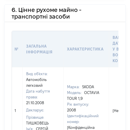
6. Цінне рухоме майно -
транспортні засоби
ВАРТІСТ
ДАТУ НА
ЗАГАЛЬНА
№
ХАРАКТЕРИСТИКА
У ВЛАСН
ІНФОРМАЦІЯ
ВОЛОДІ
КОРИСТ
Вид об'єкта:
Автомобіль
легковий
Марка:
SKODA
Дата набуття
Модель:
OCTAVIA
права:
TOUR 1,9
21.10.2008
Рік випуску:
Декларує:
2008
1
[Не відом
Ідентифікаційний
Прізвище:
номер:
ТИШКОВЕЦЬ
[Конфіденційна
Ім'я:
СЕРГІЙ