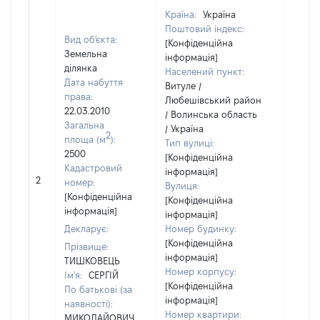
Країна:
Україна
Поштовий індекс:
Вид об'єкта:
[Конфіденційна
Земельна
інформація]
ділянка
Населений пункт:
Дата набуття
Витуле /
права:
Любешівський район
22.03.2010
/ Волинська область
Загальна
/ Україна
2
площа (м
):
Тип вулиці:
2500
[Конфіденційна
Кадастровий
інформація]
[Не
2
номер:
Вулиця:
відом
[Конфіденційна
[Конфіденційна
інформація]
інформація]
Декларує:
Номер будинку:
[Конфіденційна
Прізвище:
інформація]
ТИШКОВЕЦЬ
Номер корпусу:
Ім'я:
СЕРГІЙ
[Конфіденційна
По батькові (за
інформація]
наявності):
Номер квартири:
МИКОЛАЙОВИЧ