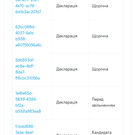
4e70-ac79-
Декларація
Щорічна
202
6d1b3ec207d7
62bc088d-
4037-4afe-
Декларація
Щорічна
202
b938-
a60755056a6c
5db933df-
eb9e-4bff-
Декларація
Щорічна
202
8de7-
ff6cbc31056a
1e4fe65d-
01.
5839-4384-
Перед
Декларація
-
bf2a-
звільненням
24.1
b57dfa983ea8
fcbdd686-
7ade-4eaf-
Кандидата