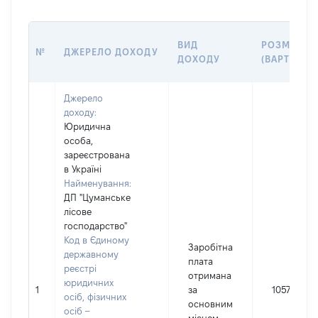
ВИД
РОЗМІР
№
ДЖЕРЕЛО ДОХОДУ
ДОХОДУ
(ВАРТІСТЬ)
Джерело
доходу:
Юридична
особа,
зареєстрована
в Україні
Найменування:
ДП "Цуманське
лісове
господарство"
Код в Єдиному
Заробітна
державному
плата
реєстрі
отримана
юридичних
1
за
105732
осіб, фізичних
основним
осіб –