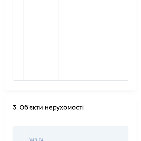
3. Об'єкти нерухомості
ВАР
ВИД ТА
ДАТ