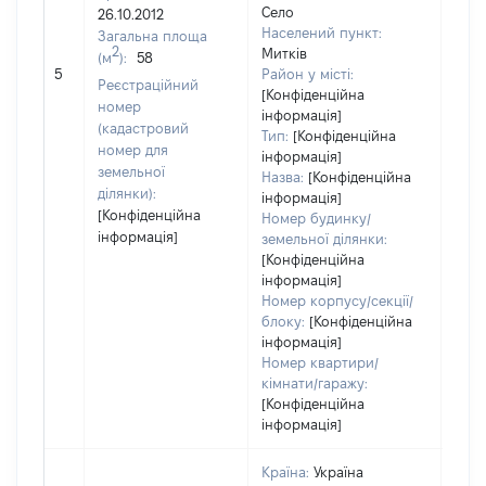
Село
26.10.2012
5746
Населений пункт:
Загальна площа
Тип 
2
Митків
(м
):
58
обʼє
5
Район у місті:
Реєстраційний
варт
[Конфіденційна
номер
інформація]
набу
(кадастровий
Тип:
[Конфіденційна
номер для
інформація]
земельної
Назва:
[Конфіденційна
ділянки):
інформація]
[Конфіденційна
Номер будинку/
інформація]
земельної ділянки:
[Конфіденційна
інформація]
Номер корпусу/секції/
блоку:
[Конфіденційна
інформація]
Номер квартири/
кімнати/гаражу:
[Конфіденційна
інформація]
Країна:
Україна