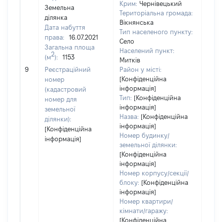
Крим:
Чернівецький
Земельна
Територіальна громада:
ділянка
Вікнянська
Дата набуття
Тип населеного пункту:
права:
16.07.2021
Село
Загальна площа
4163
Населений пункт:
2
(м
):
1153
Тип 
Митків
обʼє
9
Реєстраційний
Район у місті:
варт
[Конфіденційна
номер
інформація]
набу
(кадастровий
Тип:
[Конфіденційна
номер для
інформація]
земельної
Назва:
[Конфіденційна
ділянки):
інформація]
[Конфіденційна
Номер будинку/
інформація]
земельної ділянки:
[Конфіденційна
інформація]
Номер корпусу/секції/
блоку:
[Конфіденційна
інформація]
Номер квартири/
кімнати/гаражу:
[Конфіденційна