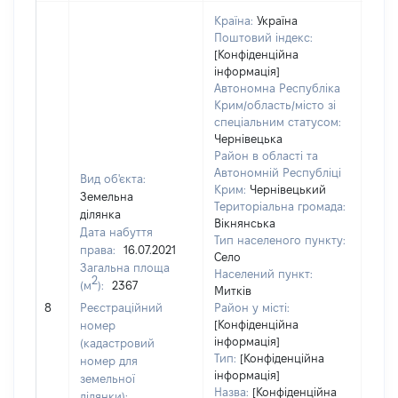
Країна:
Україна
Поштовий індекс:
[Конфіденційна
інформація]
Автономна Республіка
Крим/область/місто зі
спеціальним статусом:
Чернівецька
Район в області та
Автономній Республіці
Вид об'єкта:
Крим:
Чернівецький
Земельна
Територіальна громада:
ділянка
Вікнянська
Дата набуття
Тип населеного пункту:
права:
16.07.2021
Село
Загальна площа
7662
Населений пункт:
2
(м
):
2367
Тип 
Митків
обʼє
8
Реєстраційний
Район у місті:
варт
[Конфіденційна
номер
інформація]
набу
(кадастровий
Тип:
[Конфіденційна
номер для
інформація]
земельної
Назва:
[Конфіденційна
ділянки):