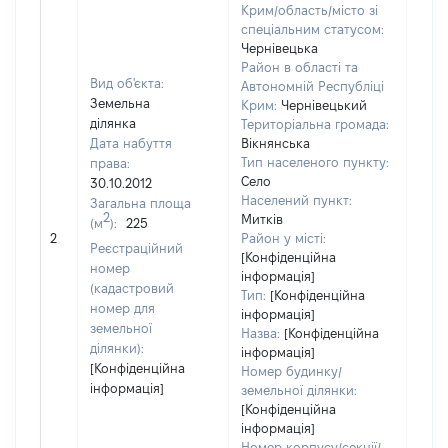
Крим/область/місто зі
спеціальним статусом:
Чернівецька
Район в області та
Вид об'єкта:
Автономній Республіці
Земельна
Крим:
Чернівецький
ділянка
Територіальна громада:
Дата набуття
Вікнянська
Тип населеного пункту:
права:
Село
30.10.2012
304
Населений пункт:
Загальна площа
Тип 
2
Митків
(м
):
225
обʼє
2
Район у місті:
Реєстраційний
варт
[Конфіденційна
номер
інформація]
набу
(кадастровий
Тип:
[Конфіденційна
номер для
інформація]
земельної
Назва:
[Конфіденційна
ділянки):
інформація]
[Конфіденційна
Номер будинку/
інформація]
земельної ділянки:
[Конфіденційна
інформація]
Номер корпусу/секції/