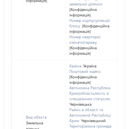
інформація]
земельної ділянки:
[Конфіденційна
інформація]
Номер корпусу/секції/
блоку:
[Конфіденційна
інформація]
Номер квартири/
кімнати/гаражу:
[Конфіденційна
інформація]
Країна:
Україна
Поштовий індекс:
[Конфіденційна
інформація]
Автономна Республіка
Крим/область/місто зі
спеціальним статусом:
Чернівецька
Район в області та
Автономній Республіці
Вид об'єкта:
Крим:
Чернівецький
Земельна
Територіальна громада:
ділянка