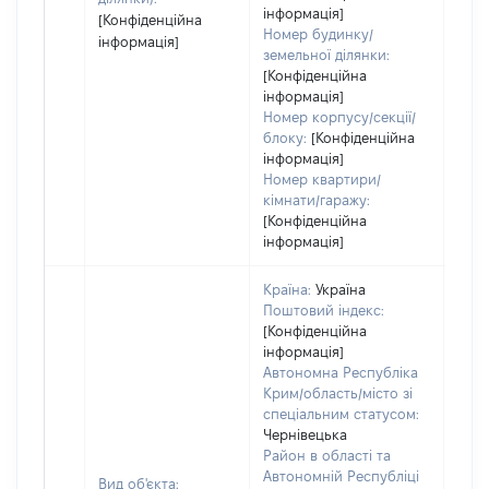
інформація]
[Конфіденційна
Номер будинку/
інформація]
земельної ділянки:
[Конфіденційна
інформація]
Номер корпусу/секції/
блоку:
[Конфіденційна
інформація]
Номер квартири/
кімнати/гаражу:
[Конфіденційна
інформація]
Країна:
Україна
Поштовий індекс:
[Конфіденційна
інформація]
Автономна Республіка
Крим/область/місто зі
спеціальним статусом:
Чернівецька
Район в області та
Автономній Республіці
Вид об'єкта: