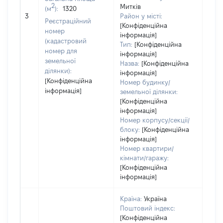
Тип 
2
Митків
(м
):
1320
обʼє
3
Район у місті:
Реєстраційний
варт
[Конфіденційна
номер
інформація]
набу
(кадастровий
Тип:
[Конфіденційна
номер для
інформація]
земельної
Назва:
[Конфіденційна
ділянки):
інформація]
[Конфіденційна
Номер будинку/
інформація]
земельної ділянки:
[Конфіденційна
інформація]
Номер корпусу/секції/
блоку:
[Конфіденційна
інформація]
Номер квартири/
кімнати/гаражу:
[Конфіденційна
інформація]
Країна:
Україна
Поштовий індекс:
[Конфіденційна