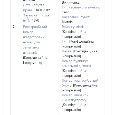
Вікнянська
Дата набуття
Тип населеного пункту:
права:
14.11.2012
Село
Загальна площа
Населений пункт:
2
(м
):
1678
Митків
[Не 
7
Реєстраційний
Район у місті:
[Конфіденційна
номер
інформація]
(кадастровий
Тип:
[Конфіденційна
номер для
інформація]
земельної
Назва:
[Конфіденційна
ділянки):
інформація]
[Конфіденційна
Номер будинку/
інформація]
земельної ділянки:
[Конфіденційна
інформація]
Номер корпусу/секції/
блоку:
[Конфіденційна
інформація]
Номер квартири/
кімнати/гаражу:
[Конфіденційна
інформація]