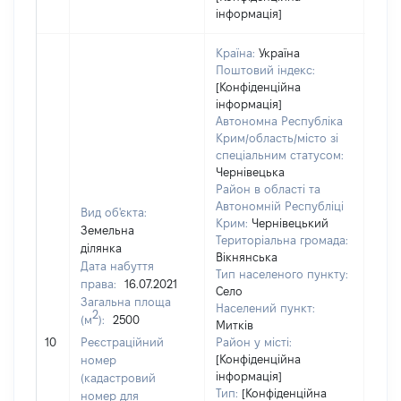
інформація]
Країна:
Україна
Поштовий індекс:
[Конфіденційна
інформація]
Автономна Республіка
Крим/область/місто зі
спеціальним статусом:
Чернівецька
Район в області та
Автономній Республіці
Вид об'єкта:
Крим:
Чернівецький
Земельна
Територіальна громада:
ділянка
Вікнянська
Дата набуття
Тип населеного пункту:
права:
16.07.2021
Село
Загальна площа
500
Населений пункт:
2
(м
):
2500
Тип 
Митків
обʼє
10
Реєстраційний
Район у місті:
варт
[Конфіденційна
номер
інформація]
набу
(кадастровий
Тип:
[Конфіденційна
номер для