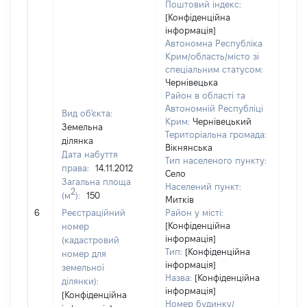
Поштовий індекс:
[Конфіденційна
інформація]
Автономна Республіка
Крим/область/місто зі
спеціальним статусом:
Чернівецька
Район в області та
Автономній Республіці
Вид об'єкта:
Крим:
Чернівецький
Земельна
Територіальна громада:
ділянка
Вікнянська
Дата набуття
Тип населеного пункту:
права:
14.11.2012
Село
Загальна площа
Населений пункт:
2
(м
):
150
Митків
[Не 
6
Реєстраційний
Район у місті:
[Конфіденційна
номер
інформація]
(кадастровий
Тип:
[Конфіденційна
номер для
інформація]
земельної
Назва:
[Конфіденційна
ділянки):
інформація]
[Конфіденційна
Номер будинку/