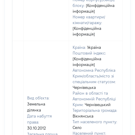
блоку:
[Конфіденційна
інформація]
Номер квартири/
кімнати/гаражу:
[Конфіденційна
інформація]
Країна:
Україна
Поштовий індекс:
[Конфіденційна
інформація]
Автономна Республіка
Крим/область/місто зі
спеціальним статусом:
Чернівецька
Район в області та
Вид об'єкта:
Автономній Республіці
Земельна
Крим:
Чернівецький
ділянка
Територіальна громада:
Дата набуття
Вікнянська
Тип населеного пункту:
права:
Село
30.10.2012
289
Населений пункт:
Загальна площа