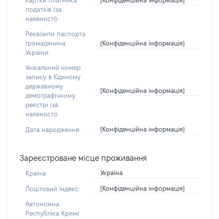
картки платника
податків (за
наявності):
Реквізити паспорта
[Конфіденційна інформація]
громадянина
України:
Унікальний номер
запису в Єдиному
державному
[Конфіденційна інформація]
демографічному
реєстрі (за
наявності):
[Конфіденційна інформація]
Дата народження:
Зареєстроване місце проживання
Україна
Країна:
[Конфіденційна інформація]
Поштовий індекс:
Автономна
Республіка Крим/