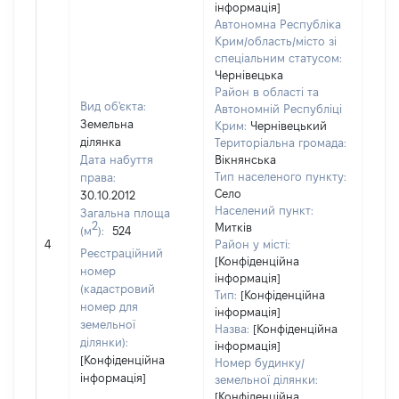
інформація]
Автономна Республіка
Крим/область/місто зі
спеціальним статусом:
Чернівецька
Район в області та
Вид об'єкта:
Автономній Республіці
Земельна
Крим:
Чернівецький
ділянка
Територіальна громада:
Дата набуття
Вікнянська
Тип населеного пункту:
права:
Село
30.10.2012
1191
Населений пункт:
Загальна площа
Тип 
2
Митків
(м
):
524
обʼє
4
Район у місті:
Реєстраційний
варт
[Конфіденційна
номер
інформація]
набу
(кадастровий
Тип:
[Конфіденційна
номер для
інформація]
земельної
Назва:
[Конфіденційна
ділянки):
інформація]
[Конфіденційна
Номер будинку/
інформація]
земельної ділянки:
[Конфіденційна