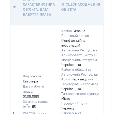
ХАРАКТЕРИСТИКА
МІСЦЕЗНАХОДЖЕННЯ
ПРА
№
ОБʼЄКТА, ДАТА
ОБʼЄКТА
ОС
НАБУТТЯ ПРАВА
ГР
ОЦІ
Країна:
Україна
Поштовий індекс:
[Конфіденційна
інформація]
Автономна Республіка
Крим/область/місто зі
спеціальним статусом:
Чернівецька
Район в області та
Автономній Республіці
Вид об'єкта:
Крим:
Чернівецький
Квартира
Територіальна громада:
Дата набуття
Чернівецька
права:
Тип населеного пункту:
01.09.1989
Місто
Загальна площа
Населений пункт:
2
(м
):
53
Чернівці
[Не 
1
Реєстраційний
Район у місті: