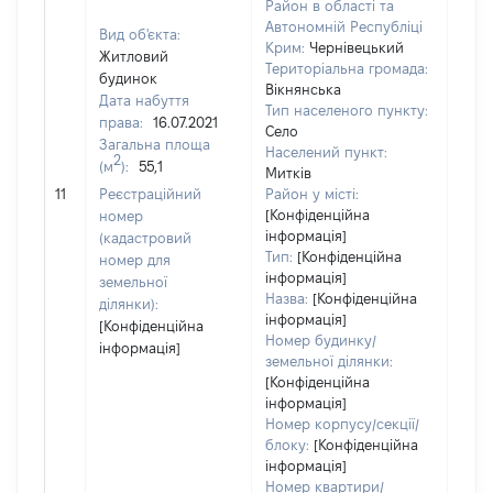
Район в області та
Автономній Республіці
Вид об'єкта:
Крим:
Чернівецький
Житловий
Територіальна громада:
будинок
Вікнянська
Дата набуття
Тип населеного пункту:
права:
16.07.2021
Село
Загальна площа
Населений пункт:
2
(м
):
55,1
Митків
[Не
11
Реєстраційний
Район у місті:
заст
[Конфіденційна
номер
інформація]
(кадастровий
Тип:
[Конфіденційна
номер для
інформація]
земельної
Назва:
[Конфіденційна
ділянки):
інформація]
[Конфіденційна
Номер будинку/
інформація]
земельної ділянки:
[Конфіденційна
інформація]
Номер корпусу/секції/
блоку:
[Конфіденційна
інформація]
Номер квартири/