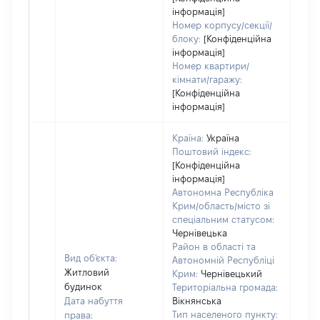
інформація]
Номер корпусу/секції/
блоку:
[Конфіденційна
інформація]
Номер квартири/
кімнати/гаражу:
[Конфіденційна
інформація]
Країна:
Україна
Поштовий індекс:
[Конфіденційна
інформація]
Автономна Республіка
Крим/область/місто зі
спеціальним статусом:
Чернівецька
Район в області та
Вид об'єкта:
Автономній Республіці
Житловий
Крим:
Чернівецький
будинок
Територіальна громада:
Дата набуття
Вікнянська
Тип населеного пункту:
права: