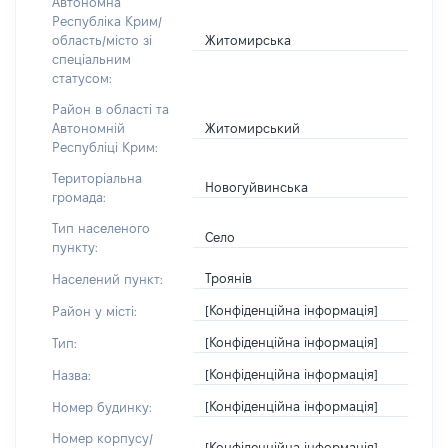
Автономна
Республіка Крим/
Житомирська
область/місто зі
спеціальним
статусом:
Район в області та
Житомирський
Автономній
Республіці Крим:
Територіальна
Новогуйвинська
громада:
Тип населеного
Село
пункту:
Троянів
Населений пункт:
[Конфіденційна інформація]
Район у місті:
[Конфіденційна інформація]
Тип:
[Конфіденційна інформація]
Назва:
[Конфіденційна інформація]
Номер будинку:
Номер корпусу/
[Конфіденційна інформація]