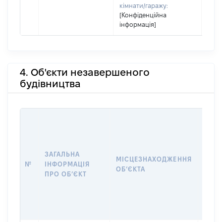
кімнати/гаражу:
[Конфіденційна
інформація]
4. Об'єкти незавершеного
будівництва
ЗАГАЛЬНА
ПІДС
МІСЦЕЗНАХОДЖЕННЯ
№
ІНФОРМАЦІЯ
ДЕК
ОБʼЄКТА
ПРО ОБʼЄКТ
ОБʼЄ