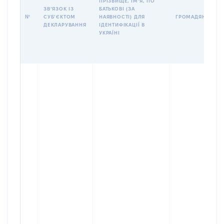
ПРІЗВИЩЕ, ІМʼЯ, ПО
ЗВʼЯЗОК ІЗ
БАТЬКОВІ (ЗА
№
СУБʼЄКТОМ
НАЯВНОСТІ) ДЛЯ
ГРОМАДЯНСТВО
ДЕКЛАРУВАННЯ
ІДЕНТИФІКАЦІЇ В
УКРАЇНІ