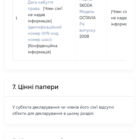
Дата набуття
SKODA
права:
[Член сім'ї
Модель:
[Член сім'ї
не надав
OCTAVIA
не надав
1
інформацію]
Рік
інформацію]
Ідентифікаційний
випуску:
номер (VIN-код,
2008
номер шасі):
[Конфіденційна
інформація]
7. Цінні папери
У суб'єкта декларування чи членів його сім'ї відсутні
об'єкти для декларування в цьому розділі.