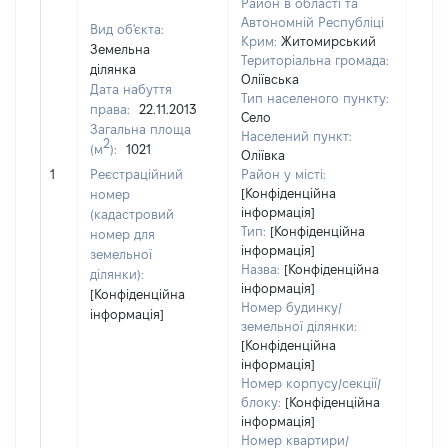
Район в області та
Автономній Республіці
Вид об'єкта:
Крим:
Житомирський
Земельна
Територіальна громада:
ділянка
Оліївська
Дата набуття
Тип населеного пункту:
3267
права:
22.11.2013
Село
Тип
Загальна площа
Населений пункт:
варт
2
(м
):
1021
Оліївка
обʼє
1
Реєстраційний
Район у місті:
варт
[Конфіденційна
номер
дату
інформація]
(кадастровий
набу
Тип:
[Конфіденційна
номер для
пра
інформація]
земельної
Назва:
[Конфіденційна
ділянки):
інформація]
[Конфіденційна
Номер будинку/
інформація]
земельної ділянки:
[Конфіденційна
інформація]
Номер корпусу/секції/
блоку:
[Конфіденційна
інформація]
Номер квартири/