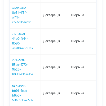
33d32a3f-
8e31-4f3f-
Декларація
Щорічна
2021
af49-
cf23c05ee5f8
7121293d-
44b0-4f44-
Декларація
Щорічна
202
8520-
7d3067e8d053
2916a8f6-
53cc-4770-
Декларація
Щорічна
202
9b28-
68902683a15e
547618d8-
bb91-4ccd-
Декларація
Щорічна
201
b6b3-
1d8c3cbaa3cb