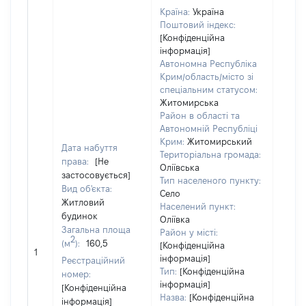
Країна:
Україна
Поштовий індекс:
[Конфіденційна
інформація]
Автономна Республіка
Крим/область/місто зі
спеціальним статусом:
Житомирська
Район в області та
Автономній Республіці
Крим:
Житомирський
Дата набуття
Територіальна громада:
права:
[Не
Оліївська
застосовується]
Об'єк
Тип населеного пункту:
Вид об'єкта:
нале
Село
Житловий
суб'є
Населений пункт:
будинок
Оліївка
декл
Загальна площа
Район у місті:
чи чл
2
(м
):
160,5
[Конфіденційна
сім'ї 
1
інформація]
Реєстраційний
власн
Тип:
[Конфіденційна
номер:
відпо
інформація]
[Конфіденційна
Цивіл
Назва:
[Конфіденційна
інформація]
кодек