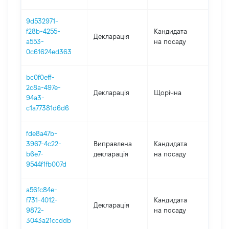
9d532971-
f28b-4255-
Кандидата
Декларація
202
a553-
на посаду
0c61624ed363
bc0f0eff-
2c8a-497e-
Декларація
Щорічна
202
94a3-
c1a77381d6d6
fde8a47b-
3967-4c22-
Виправлена
Кандидата
202
b6e7-
декларація
на посаду
9544f1fb007d
a56fc84e-
f731-4012-
Кандидата
Декларація
202
9872-
на посаду
3043a21ccddb