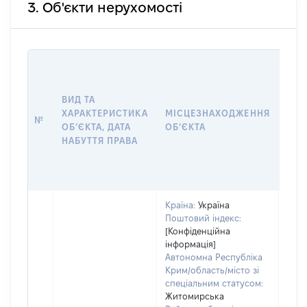
3. Об'єкти нерухомості
ВАР
ДАТ
НАБ
ВИД ТА
ПРА
ХАРАКТЕРИСТИКА
МІСЦЕЗНАХОДЖЕННЯ
№
ЗА
ОБʼЄКТА, ДАТА
ОБʼЄКТА
ОС
НАБУТТЯ ПРАВА
ГР
ОЦІ
ГРН
Країна:
Україна
Поштовий індекс:
[Конфіденційна
інформація]
Автономна Республіка
Крим/область/місто зі
спеціальним статусом:
Житомирська