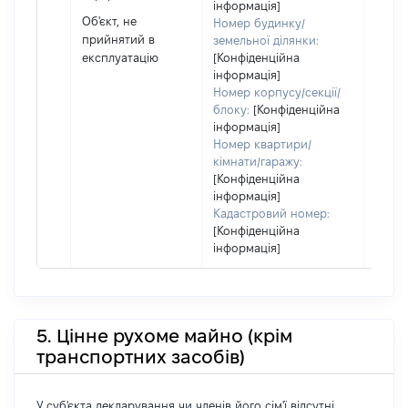
інформація]
Украї
Об'єкт, не
Номер будинку/
прийнятий в
земельної ділянки:
експлуатацію
[Конфіденційна
інформація]
Номер корпусу/секції/
блоку:
[Конфіденційна
інформація]
Номер квартири/
кімнати/гаражу:
[Конфіденційна
інформація]
Кадастровий номер:
[Конфіденційна
інформація]
5. Цінне рухоме майно (крім
транспортних засобів)
У суб'єкта декларування чи членів його сім'ї відсутні