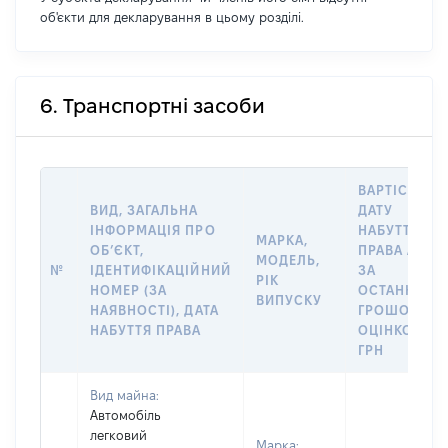
об'єкти для декларування в цьому розділі.
6. Транспортні засоби
ВАРТІСТЬ Н
ВИД, ЗАГАЛЬНА
ДАТУ
ІНФОРМАЦІЯ ПРО
НАБУТТЯ
МАРКА,
ОБʼЄКТ,
ПРАВА АБО
МОДЕЛЬ,
№
ІДЕНТИФІКАЦІЙНИЙ
ЗА
РІК
НОМЕР (ЗА
ОСТАННЬО
ВИПУСКУ
НАЯВНОСТІ), ДАТА
ГРОШОВОЮ
НАБУТТЯ ПРАВА
ОЦІНКОЮ,
ГРН
Вид майна:
Автомобіль
легковий
Марка: