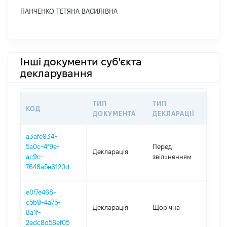
ПАНЧЕНКО ТЕТЯНА ВАСИЛІВНА
Інші документи суб'єкта
декларування
ТИП
ТИП
КОД
ПЕР
ДОКУМЕНТА
ДЕКЛАРАЦІЇ
a3afe934-
01.0
5a0c-4f9e-
Перед
Декларація
-
ac9c-
звільненням
23.0
7648a5e6120d
e0f7e468-
c5b9-4a75-
Декларація
Щорічна
202
8a1f-
2edc8d58ef05