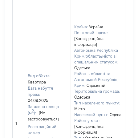
Країна:
Україна
Поштовий індекс:
[Конфіденційна
інформація]
Автономна Республіка
Крим/область/місто зі
спеціальним статусом:
Одеська
Район в області та
Вид об'єкта:
Автономній Республіці
Квартира
Крим:
Одеський
Дата набуття
Територіальна громада:
права:
Одеська
04.09.2025
Тип населеного пункту:
Загальна площа
Місто
2
(м
):
[Не
Населений пункт:
Одеса
застосовується]
[Не
Район у місті:
1
заст
[Конфіденційна
Реєстраційний
інформація]
номер