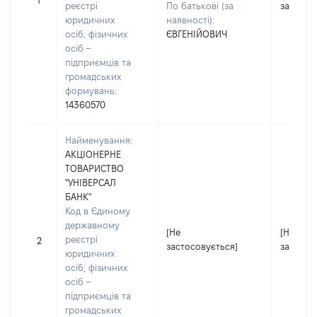
1
реєстрі
По батькові (за
застосо
юридичних
наявності):
осіб, фізичних
ЄВГЕНІЙОВИЧ
осіб –
підприємців та
громадських
формувань:
14360570
Найменування:
АКЦІОНЕРНЕ
ТОВАРИСТВО
"УНІВЕРСАЛ
БАНК"
Код в Єдиному
державному
[Не
[Не
реєстрі
2
застосовується]
застосо
юридичних
осіб, фізичних
осіб –
підприємців та
громадських