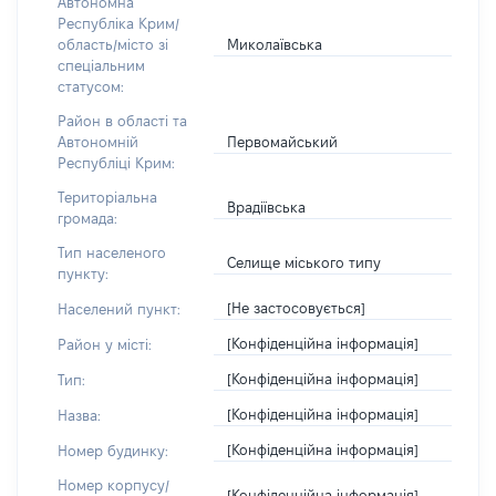
Автономна
Республіка Крим/
Миколаївська
область/місто зі
спеціальним
статусом:
Район в області та
Первомайський
Автономній
Республіці Крим:
Територіальна
Врадіївська
громада:
Тип населеного
Селище міського типу
пункту:
[Не застосовується]
Населений пункт:
[Конфіденційна інформація]
Район у місті:
[Конфіденційна інформація]
Тип:
[Конфіденційна інформація]
Назва:
[Конфіденційна інформація]
Номер будинку:
Номер корпусу/
[Конфіденційна інформація]