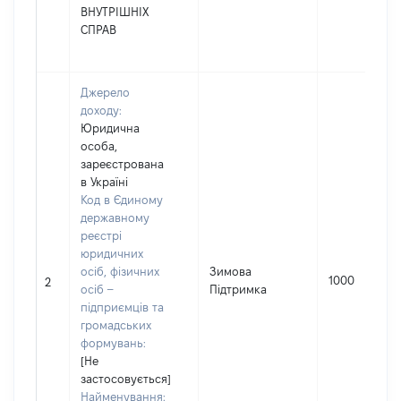
ВНУТРІШНІХ
СПРАВ
Джерело
доходу:
Юридична
особа,
зареєстрована
в Україні
Код в Єдиному
державному
реєстрі
юридичних
осіб, фізичних
Зимова
1000
2
осіб –
Підтримка
підприємців та
громадських
формувань:
[Не
застосовується]
Найменування: