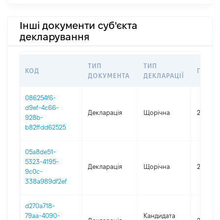
Інші документи суб'єкта
декларування
ТИП
ТИП
КОД
ПЕРІО
ДОКУМЕНТА
ДЕКЛАРАЦІЇ
086254f6-
d9ef-4c66-
Декларація
Щорічна
2024
928b-
b82ffdd62525
05a8de51-
5323-4195-
Декларація
Щорічна
2023
9c0c-
338a989df2ef
d270a718-
79aa-4090-
Кандидата