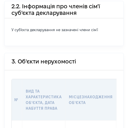
2.2. Інформація про членів сім'ї
суб'єкта декларування
У суб'єкта декларування не зазначені члени сім'ї
3. Об'єкти нерухомості
ВАР
ВИД ТА
ДАТ
ХАРАКТЕРИСТИКА
МІСЦЕЗНАХОДЖЕННЯ
ПРА
№
ОБʼЄКТА, ДАТА
ОБʼЄКТА
ОС
НАБУТТЯ ПРАВА
ГР
ОЦІ