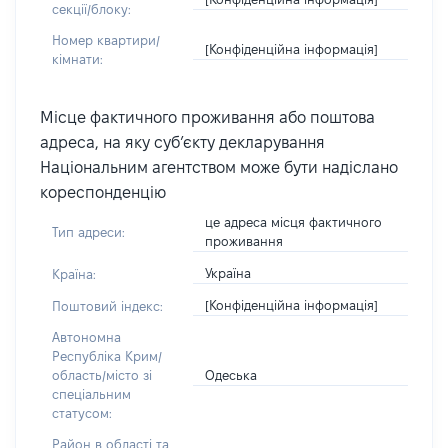
секції/блоку:
Номер квартири/
[Конфіденційна інформація]
кімнати:
Місце фактичного проживання або поштова
адреса, на яку суб’єкту декларування
Національним агентством може бути надіслано
кореспонденцію
це адреса місця фактичного
Тип адреси:
проживання
Україна
Країна:
[Конфіденційна інформація]
Поштовий індекс:
Автономна
Республіка Крим/
Одеська
область/місто зі
спеціальним
статусом:
Район в області та