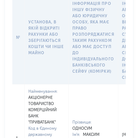
ІНФОРМАЦІЯ ПРО
ІНШУ 
ІНШУ ФІЗИЧНУ
АБО Ю
АБО ЮРИДИЧНУ
ОСОБУ,
УСТАНОВА, В
ОСОБУ, ЯКА МАЄ
ВІДКР
ЯКІЙ ВІДКРИТІ
ПРАВО
РАХУНО
РАХУНКИ АБО
РОЗПОРЯДЖАТИСЯ
СУБ’ЄК
№
ЗБЕРІГАЮТЬСЯ
ТАКИМ РАХУНКОМ
ДЕКЛА
КОШТИ ЧИ ІНШЕ
АБО МАЄ ДОСТУП
АБО ЧЛ
МАЙНО
ДО
СІМ’Ї 
ІНДИВІДУАЛЬНОГО
ДОГОВ
БАНКІВСЬКОГО
ІНДИВ
СЕЙФУ (КОМІРКИ)
БАНКІ
СЕЙФУ 
Найменування:
АКЦІОНЕРНЕ
ТОВАРИСТВО
КОМЕРЦІЙНИЙ
БАНК
"ПРИВАТБАНК"
Прізвище:
Код в Єдиному
ОДНОСУМ
державному
Ім'я:
МАКСИМ
[Не