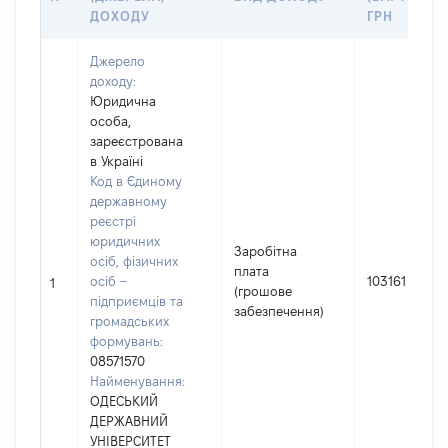
ДОХОДУ
ГРН
Джерело
доходу:
Юридична
особа,
зареєстрована
в Україні
Код в Єдиному
державному
реєстрі
юридичних
Заробітна
осіб, фізичних
плата
осіб –
103161
1
(грошове
підприємців та
забезпечення)
громадських
формувань:
08571570
Найменування:
ОДЕСЬКИЙ
ДЕРЖАВНИЙ
УНІВЕРСИТЕТ