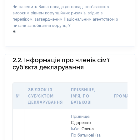
Чи належить Ваша посада до посад, пов'язаних з
високим рівнем корупційних ризиків, згідно з
переліком, затвердженим Національним агентством з
питань запобігання корупції?
Ні
2.2. Інформація про членів сім'ї
суб'єкта декларування
ЗВ'ЯЗОК ІЗ
ПРІЗВИЩЕ,
№
СУБ'ЄКТОМ
ІМ'Я, ПО
ГРОМАДЯН
ДЕКЛАРУВАННЯ
БАТЬКОВІ
Прізвище:
Сідоренко
Ім'я:
Олена
По батькові (за