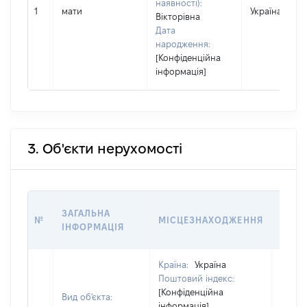
наявності):
1
мати
Україна
Вікторівна
Дата
народження:
[Конфіденційна
інформація]
3. Об'єкти нерухомості
ВАРТ
ЗАГАЛЬНА
№
МІСЦЕЗНАХОДЖЕННЯ
НА Д
ІНФОРМАЦІЯ
НАБУ
Країна:
Україна
Поштовий індекс:
[Конфіденційна
Вид об'єкта:
інформація]