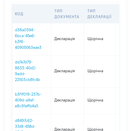
ТИП
ТИП
КОД
ПЕРІ
ДОКУМЕНТА
ДЕКЛАРАЦІЇ
d38a0394-
6bca-45e6-
Декларація
Щорічна
2025
b3f6-
40905063eae3
dd7e7d79-
8633-40d2-
Декларація
Щорічна
2024
9add-
22503cb8fc4b
b3f1f019-237b-
409d-a9ef-
Декларація
Щорічна
2023
e8c91effb4a5
d8497c62-
37d8-458d-
Декларація
Щорічна
2022