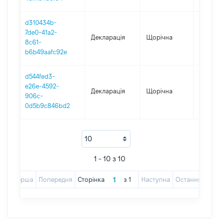
d310434b-
7de0-41a2-
Декларація
Щорічна
2018
8c61-
b6b49aafc92e
d544fed3-
e26e-4592-
Декларація
Щорічна
2017
906c-
0d5b9c846bd2
1 - 10 з 10
Перша
Попередня
Сторінка
з
1
Наступна
Остання