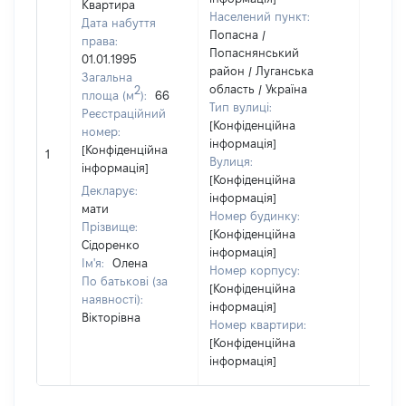
Квартира
Населений пункт:
Дата набуття
Попасна /
права:
Попаснянський
01.01.1995
район / Луганська
Загальна
область / Україна
2
площа (м
):
66
Тип вулиці:
Реєстраційний
[Конфіденційна
номер:
інформація]
[Не
[Конфіденційна
1
Вулиця:
відом
інформація]
[Конфіденційна
Декларує:
інформація]
мати
Номер будинку:
Прізвище:
[Конфіденційна
Сідоренко
інформація]
Ім'я:
Олена
Номер корпусу:
По батькові (за
[Конфіденційна
наявності):
інформація]
Вікторівна
Номер квартири:
[Конфіденційна
інформація]