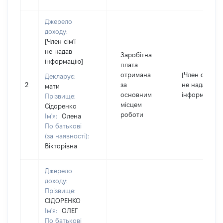
Джерело
доходу:
[Член сім'ї
не надав
Заробітна
інформацію]
плата
отримана
[Член сім'ї
Декларує:
2
за
не надав
мати
основним
інформацію]
Прізвище:
місцем
Сідоренко
роботи
Ім'я:
Олена
По батькові
(за наявності):
Вікторівна
Джерело
доходу:
Прізвище:
СІДОРЕНКО
Ім'я:
ОЛЕГ
По батькові