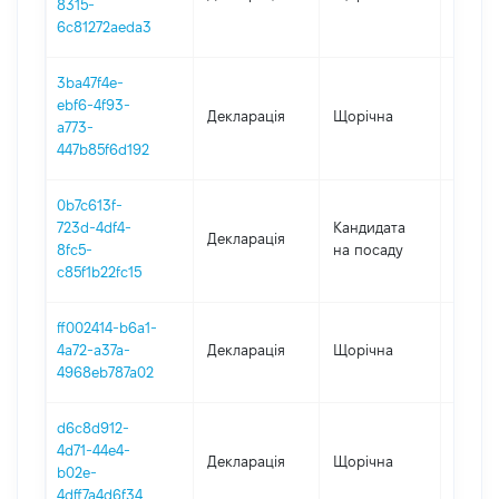
8315-
6c81272aeda3
3ba47f4e-
ebf6-4f93-
Декларація
Щорічна
2021
a773-
447b85f6d192
0b7c613f-
723d-4df4-
Кандидата
Декларація
2020
8fc5-
на посаду
c85f1b22fc15
ff002414-b6a1-
4a72-a37a-
Декларація
Щорічна
2020
4968eb787a02
d6c8d912-
4d71-44e4-
Декларація
Щорічна
2019
b02e-
4dff7a4d6f34