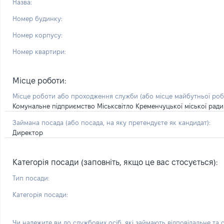
Назва:
Номер будинку:
Номер корпусу:
Номер квартири:
Місце роботи:
Місце роботи або проходження служби
(або місце майбутньої ро
Комунальне підприємство Міськсвітло Кременчуцької міської рад
Займана посада
(або посада, на яку претендуєте як кандидат)
:
Директор
Категорія посади (заповніть, якщо це вас стосується):
Тип посади:
Категорія посади:
Чи належите ви до службових осіб, які займають відповідальне та 