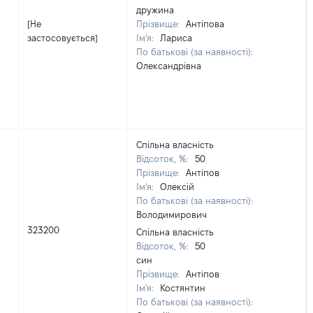
дружина
[Не
Прізвище:
Антіпова
застосовується]
Ім'я:
Лариса
По батькові (за наявності):
Олександрівна
Спільна власність
Відсоток, %:
50
Прізвище:
Антіпов
Ім'я:
Олексій
По батькові (за наявності):
Володимирович
323200
Спільна власність
Відсоток, %:
50
син
Прізвище:
Антіпов
Ім'я:
Костянтин
По батькові (за наявності):