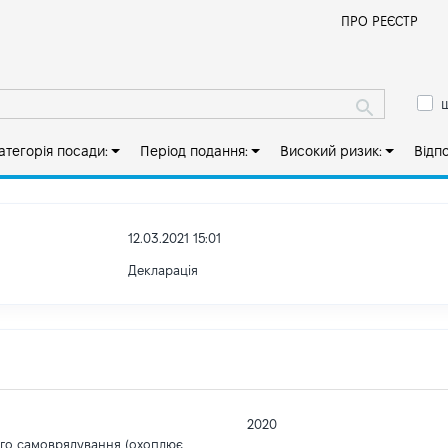
Й
ПРО РЕЄСТР
ш
атегорія посади:
Період подання:
Високий ризик:
Відп
12.03.2021 15:01
Декларація
2020
ого самоврядування (охоплює