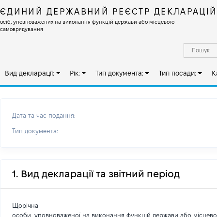
ЄДИНИЙ ДЕРЖАВНИЙ РЕЄСТР ДЕКЛАРАЦІ
осіб, уповноважених на виконання функцій держави або місцевого
самоврядування
Вид декларації:
Рік:
Тип документа:
Тип посади:
К
Дата та час подання:
Тип документа:
1. Вид декларації та звітний період
Щорічна
особи, уповноваженої на виконання функцій держави або місцев