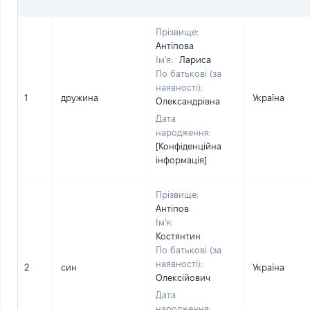
Прізвище:
Антіпова
Ім'я:
Лариса
По батькові (за
наявності):
1
дружина
Україна
Олександрівна
Дата
народження:
[Конфіденційна
інформація]
Прізвище:
Антіпов
Ім'я:
Костянтин
По батькові (за
наявності):
2
син
Україна
Олексійович
Дата
народження: