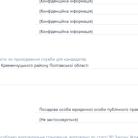
[Конфіденційна інформація]
[Конфіденційна інформація]
[Конфіденційна інформація]
[Конфіденційна інформація]
боти чи проходження служби для кандидатів)
:
и Кременчуцького району Полтавської області
Посадова особа юридичної особи публічного пра
[Не застосовується]
особливо відповідальне становище, відповідно до статті 50 Закону Укра