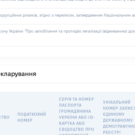
орупційних ризиків, згідно з переліком, затвердженим Національним аг
акону України “Про запобігання та протидію легалізації (відмиванню) 
декларування
СЕРІЯ ТА НОМЕР
УНІКАЛЬНИЙ
ПАСПОРТА
НОМЕР ЗАПИС
ГРОМАДЯНИНА
ПОДАТКОВИЙ
ЄДИНОМУ
СТВО
УКРАЇНИ АБО ID-
НОМЕР
ДЕРЖАВНОМУ
КАРТКА АБО
ДЕМОГРАФІЧН
СВІДОЦТВО ПРО
РЕЄСТРІ