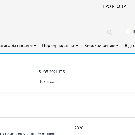
Й
ПРО РЕЄСТР
ш
атегорія посади:
Період подання:
Високий ризик:
Відп
31.03.2021 17:31
Декларація
2020
ого самоврядування (охоплює