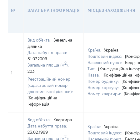
№
ЗАГАЛЬНА ІНФОРМАЦІЯ
МІСЦЕЗНАХОДЖЕННЯ
Вид об'єкта:
Земельна
ділянка
Країна:
Україна
Дата набуття права:
Поштовий індекс:
[Конфід
31.07.2009
Населений пункт:
Бердянс
2
Загальна площа (м
):
Тип:
[Конфіденційна інфор
203
1
Назва:
[Конфіденційна інф
Реєстраційний номер
Номер будинку:
[Конфіде
(кадастровий номер
Номер корпусу:
[Конфіде
для земельної ділянки):
Номер квартири:
[Конфід
[Конфіденційна
інформація]
Вид об'єкта:
Квартира
Дата набуття права:
Країна:
Україна
23.02.1999
Поштовий індекс:
[Конфід
2
Загальна площа (м
):
Населений пункт:
Бердянс