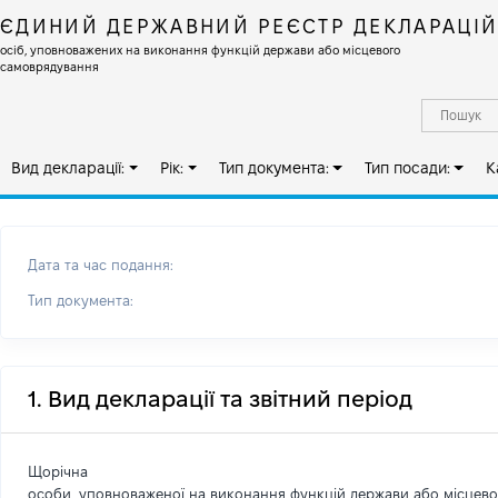
ЄДИНИЙ ДЕРЖАВНИЙ РЕЄСТР ДЕКЛАРАЦІ
осіб, уповноважених на виконання функцій держави або місцевого
самоврядування
Вид декларації:
Рік:
Тип документа:
Тип посади:
К
Дата та час подання:
Тип документа:
1. Вид декларації та звітний період
Щорічна
особи, уповноваженої на виконання функцій держави або місцев