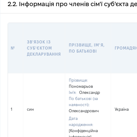
2.2. Інформація про членів сім'ї суб'єкта 
ЗВ'ЯЗОК ІЗ
ПРІЗВИЩЕ, ІМ'Я,
№
СУБ'ЄКТОМ
ГРОМАДЯ
ПО БАТЬКОВІ
ДЕКЛАРУВАННЯ
Прізвище:
Пономарьов
Ім'я:
Олександр
По батькові (за
наявності):
1
син
Україна
Олександрович
Дата
народження:
[Конфіденційна
інформація]