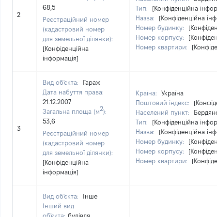
68,5
Тип:
[Конфіденційна інфор
2
Назва:
[Конфіденційна інф
Реєстраційний номер
Номер будинку:
[Конфіде
(кадастровий номер
Номер корпусу:
[Конфіде
для земельної ділянки):
Номер квартири:
[Конфід
[Конфіденційна
інформація]
Вид об'єкта:
Гараж
Дата набуття права:
Країна:
Україна
21.12.2007
Поштовий індекс:
[Конфід
2
Загальна площа (м
):
Населений пункт:
Бердянс
53,6
Тип:
[Конфіденційна інфор
3
Назва:
[Конфіденційна інф
Реєстраційний номер
Номер будинку:
[Конфіде
(кадастровий номер
Номер корпусу:
[Конфіде
для земельної ділянки):
Номер квартири:
[Конфід
[Конфіденційна
інформація]
Вид об'єкта:
Інше
Інший вид
об'єкта:
будівля,