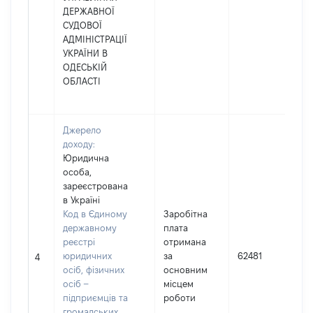
ДЕРЖАВНОЇ
СУДОВОЇ
АДМІНІСТРАЦІЇ
УКРАЇНИ В
ОДЕСЬКІЙ
ОБЛАСТІ
Джерело
доходу:
Юридична
особа,
зареєстрована
в Україні
Код в Єдиному
Заробітна
державному
плата
реєстрі
отримана
юридичних
за
62481
4
осіб, фізичних
основним
осіб –
місцем
підприємців та
роботи
громадських