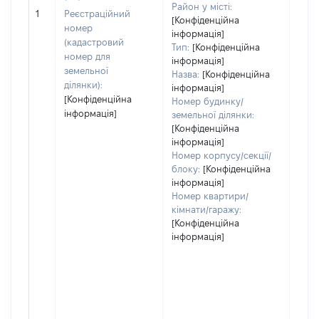
обʼє
Район у місті:
1
Реєстраційний
варт
[Конфіденційна
номер
інформація]
дату
(кадастровий
Тип:
[Конфіденційна
набу
номер для
інформація]
пра
земельної
Назва:
[Конфіденційна
ділянки):
інформація]
[Конфіденційна
Номер будинку/
інформація]
земельної ділянки:
[Конфіденційна
інформація]
Номер корпусу/секції/
блоку:
[Конфіденційна
інформація]
Номер квартири/
кімнати/гаражу:
[Конфіденційна
інформація]