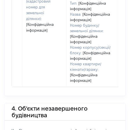
(кадастровий
Тип:
[Конфіденційна
набу
номер для
інформація]
пра
земельної
Назва:
[Конфіденційна
ділянки):
інформація]
[Конфіденційна
Номер будинку/
інформація]
земельної ділянки:
[Конфіденційна
інформація]
Номер корпусу/секції/
блоку:
[Конфіденційна
інформація]
Номер квартири/
кімнати/гаражу:
[Конфіденційна
інформація]
4. Об'єкти незавершеного
будівництва