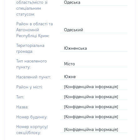
Одеська
область/місто зі
спеціальним
статусом:
Район в області та
Одеський
Автономній
Республіці Крим:
Територіальна
Южненська
громада:
Тип населеного
Місто
пункту:
Южне
Населений пункт:
[Конфіденційна інформація]
Район у місті:
[Конфіденційна інформація]
Тип:
[Конфіденційна інформація]
Назва:
[Конфіденційна інформація]
Номер будинку:
Номер корпусу/
[Конфіденційна інформація]
секції/блоку: