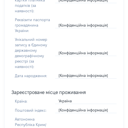
картки платника
податків (за
наявності):
Реквізити паспорта
[Конфіденційна інформація]
громадянина
України:
Унікальний номер
запису в Єдиному
державному
[Конфіденційна інформація]
демографічному
реєстрі (за
наявності):
[Конфіденційна інформація]
Дата народження:
Зареєстроване місце проживання
Україна
Країна:
[Конфіденційна інформація]
Поштовий індекс:
Автономна
Республіка Крим/