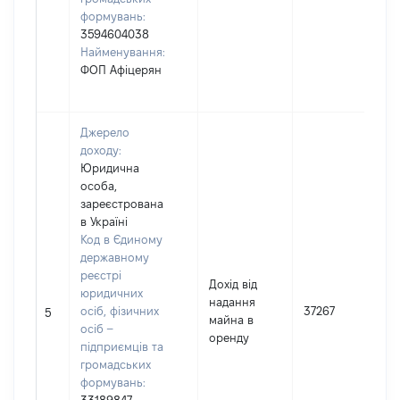
формувань:
3594604038
Найменування:
ФОП Афіцерян
Джерело
доходу:
Юридична
особа,
зареєстрована
в Україні
Код в Єдиному
державному
реєстрі
Дохід від
юридичних
надання
осіб, фізичних
37267
5
майна в
осіб –
оренду
підприємців та
громадських
формувань: