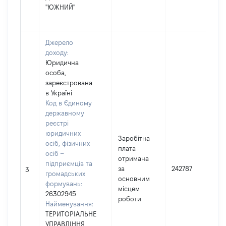
"ЮЖНИЙ"
Джерело
доходу:
Юридична
особа,
зареєстрована
в Україні
Код в Єдиному
державному
реєстрі
юридичних
Заробітна
осіб, фізичних
плата
осіб –
отримана
підприємців та
за
242787
3
громадських
основним
формувань:
місцем
26302945
роботи
Найменування:
ТЕРИТОРІАЛЬНЕ
УПРАВЛІННЯ