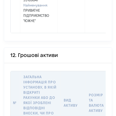
33189847
Найменування:
ПРИВАТНЕ
ПІДПРИЄМСТВО
"ЮЖНЕ"
12. Грошові активи
ЗАГАЛЬНА
ІНФОРМАЦІЯ ПРО
УСТАНОВУ, В ЯКІЙ
ВІДКРИТІ
РОЗМІР
І
РАХУНКИ АБО ДО
ВИД
ТА
О
№
ЯКОЇ ЗРОБЛЕНІ
АКТИВУ
ВАЛЮТА
О
ВІДПОВІДНІ
АКТИВУ
ВНЕСКИ, ЧИ ПРО