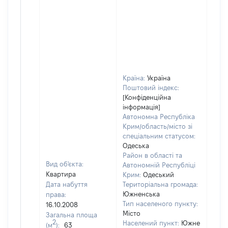
Країна:
Україна
Поштовий індекс:
[Конфіденційна
інформація]
Автономна Республіка
Крим/область/місто зі
спеціальним статусом:
Одеська
Район в області та
Вид об'єкта:
Автономній Республіці
Квартира
Крим:
Одеський
Дата набуття
Територіальна громада:
Южненська
права:
1245
Тип населеного пункту:
16.10.2008
Тип
Місто
Загальна площа
варт
2
Населений пункт:
Южне
(м
):
63