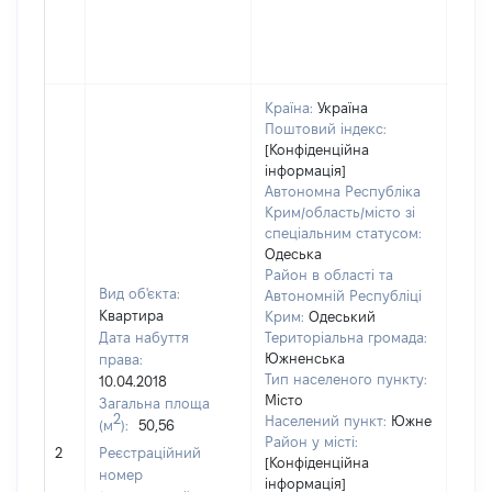
Країна:
Україна
Поштовий індекс:
[Конфіденційна
інформація]
Автономна Республіка
Крим/область/місто зі
спеціальним статусом:
Одеська
Район в області та
Вид об'єкта:
Автономній Республіці
Квартира
Крим:
Одеський
Дата набуття
Територіальна громада:
Южненська
права:
1498
Тип населеного пункту:
10.04.2018
Тип
Місто
Загальна площа
варт
2
Населений пункт:
Южне
(м
):
50,56
обʼє
Район у місті:
2
Реєстраційний
варт
[Конфіденційна
номер
дату
інформація]