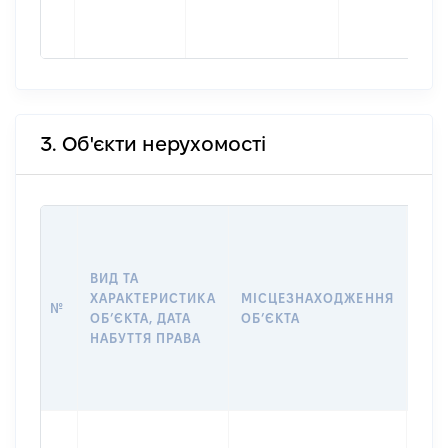
3. Об'єкти нерухомості
ВАР
ДАТ
НАБ
ВИД ТА
ПРА
ХАРАКТЕРИСТИКА
МІСЦЕЗНАХОДЖЕННЯ
№
ЗА
ОБʼЄКТА, ДАТА
ОБʼЄКТА
ОС
НАБУТТЯ ПРАВА
ГР
ОЦІ
ГРН