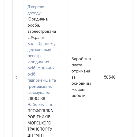
Джерело
доходу:
Юридична
особа,
зареєстрована
в Україні
Код в Єдиному
державному
реєстрі
Заробітна
юридичних
плата
осіб, фізичних
отримана
осіб –
за
58346
2
підприємців та
основним
громадських
місцем
формувань:
роботи
26015588
Найменування:
ПРОФСПІЛКА
РОБІТНИКІВ
МОРСЬКОГО
ТРАНСПОРТУ
ДП "МТП