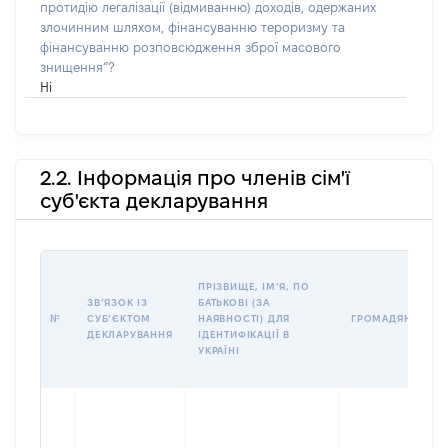
протидію легалізації (відмиванню) доходів, одержаних
злочинним шляхом, фінансуванню тероризму та
фінансуванню розповсюдження зброї масового
знищення”?
Ні
2.2. Інформація про членів сім'ї
суб'єкта декларування
ПРІЗВИЩЕ, ІМʼЯ, ПО
ЗВʼЯЗОК ІЗ
БАТЬКОВІ (ЗА
№
СУБʼЄКТОМ
НАЯВНОСТІ) ДЛЯ
ГРОМАДЯНСТВО
ДЕКЛАРУВАННЯ
ІДЕНТИФІКАЦІЇ В
УКРАЇНІ