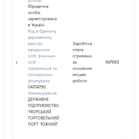
доходу:
Юридична
особа,
зареєстрована
в Україні
Код в Єдиному
державному
реєстрі
Заробітна
юридичних
плата
осіб, фізичних
отримана
осіб –
за
547993
1
підприємців та
основним
громадських
місцем
формувань:
роботи
04704790
Найменування:
ДЕРЖАВНЕ
ПІДПРИЄМСТВО
"МОРСЬКИЙ
ТОРГОВЕЛЬНИЙ
ПОРТ "ЮЖНИЙ"