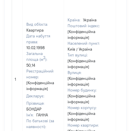
Країна:
Україна
Вид об'єкта:
Поштовий індекс:
Квартира
[Конфіденційна
Дата набуття
інформація]
права:
Населений пункт:
10.02.1998
Київ / Україна
Загальна
Тип вулиці:
2
площа (м
):
[Конфіденційна
50,14
інформація]
Реєстраційний
Вулиця:
номер:
[Конфіденційна
1
9
[Конфіденційна
інформація]
інформація]
Номер будинку:
Декларує:
[Конфіденційна
інформація]
Прізвище:
Номер корпусу:
БОНДАР
[Конфіденційна
Ім'я:
ГАННА
інформація]
По батькові (за
Номер квартири:
наявності):