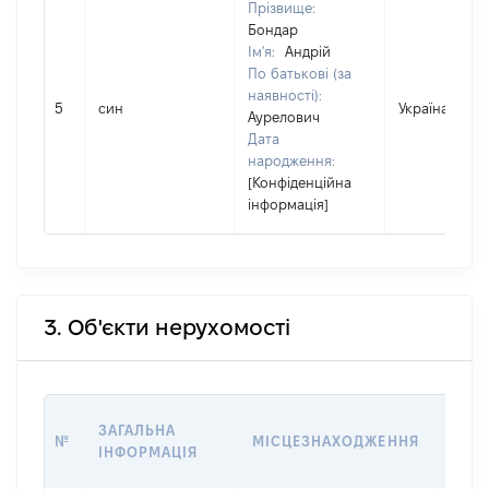
Прізвище:
Бондар
Ім'я:
Андрій
По батькові (за
наявності):
5
син
Україна
Аурелович
Дата
народження:
[Конфіденційна
інформація]
3. Об'єкти нерухомості
ВАРТ
ЗАГАЛЬНА
№
МІСЦЕЗНАХОДЖЕННЯ
НА Д
ІНФОРМАЦІЯ
НАБУ