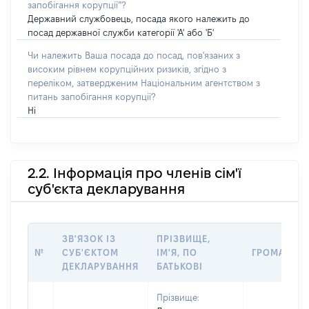
запобігання корупції”?
Державний службовець, посада якого належить до
посад державної служби категорії 'А' або 'Б'
Чи належить Ваша посада до посад, пов'язаних з
високим рівнем корупційних ризиків, згідно з
переліком, затвердженим Національним агентством з
питань запобігання корупції?
Ні
2.2. Інформація про членів сім'ї
суб'єкта декларування
ЗВ'ЯЗОК ІЗ
ПРІЗВИЩЕ,
№
СУБ'ЄКТОМ
ІМ'Я, ПО
ГРОМАДЯН
ДЕКЛАРУВАННЯ
БАТЬКОВІ
Прізвище: