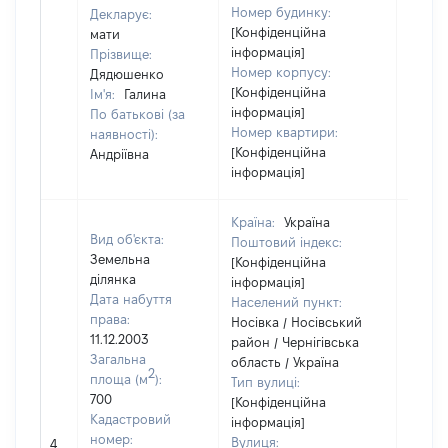
Номер будинку:
Декларує:
[Конфіденційна
мати
інформація]
Прізвище:
Номер корпусу:
Дядюшенко
[Конфіденційна
Ім'я:
Галина
інформація]
По батькові (за
Номер квартири:
наявності):
[Конфіденційна
Андріївна
інформація]
Країна:
Україна
Вид об'єкта:
Поштовий індекс:
Земельна
[Конфіденційна
ділянка
інформація]
Дата набуття
Населений пункт:
права:
Носівка / Носівський
11.12.2003
район / Чернігівська
Загальна
область / Україна
2
площа (м
):
Тип вулиці:
700
[Конфіденційна
Кадастровий
інформація]
[Не
номер:
Вулиця:
4