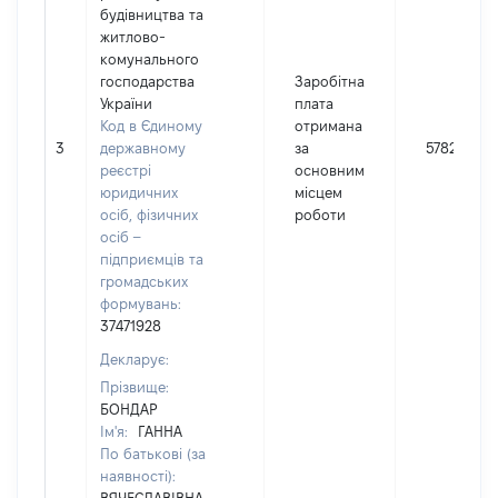
будівництва та
житлово-
комунального
господарства
Заробітна
України
плата
Код в Єдиному
отримана
3
державному
за
57820
реєстрі
основним
юридичних
місцем
осіб, фізичних
роботи
осіб –
підприємців та
громадських
формувань:
37471928
Декларує:
Прізвище:
БОНДАР
Ім'я:
ГАННА
По батькові (за
наявності):