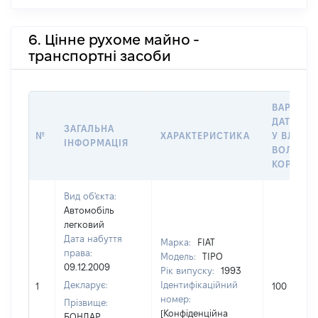
6. Цінне рухоме майно -
транспортні засоби
ВАРТІСТ
ДАТУ НА
ЗАГАЛЬНА
№
ХАРАКТЕРИСТИКА
У ВЛАСНІ
ІНФОРМАЦІЯ
ВОЛОДІН
КОРИСТ
Вид об'єкта:
Автомобіль
легковий
Дата набуття
Марка:
FIAT
права:
Модель:
TIPO
09.12.2009
Рік випуску:
1993
Декларує:
Ідентифікаційний
1
100
номер:
Прізвище:
[Конфіденційна
БОНДАР