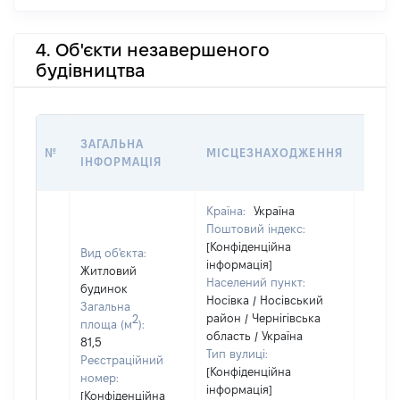
4. Об'єкти незавершеного
будівництва
ЗВ'Я
ЗАГАЛЬНА
№
МІСЦЕЗНАХОДЖЕННЯ
СУБ'
ІНФОРМАЦІЯ
ДЕКЛ
Країна:
Україна
Поштовий індекс:
Об'єкт
[Конфіденційна
належ
Вид об'єкта:
інформація]
суб'єк
Житловий
Населений пункт:
декла
будинок
Носівка / Носівський
чи чл
Загальна
район / Чернігівська
сім'ї 
2
площа (м
):
область / Україна
власн
81,5
Тип вулиці:
відпо
Реєстраційний
[Конфіденційна
Цивіл
номер:
інформація]
кодек
[Конфіденційна