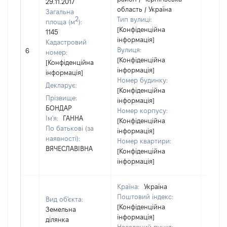
29.11.2017
область / Україна
Загальна
2
Тип вулиці:
площа (м
):
[Конфіденційна
1145
інформація]
Кадастровий
Вулиця:
6
19411
номер:
[Конфіденційна
[Конфіденційна
інформація]
інформація]
Номер будинку:
Декларує:
[Конфіденційна
Прізвище:
інформація]
БОНДАР
Номер корпусу:
Ім'я:
ГАННА
[Конфіденційна
По батькові (за
інформація]
наявності):
Номер квартири:
ВЯЧЕСЛАВІВНА
[Конфіденційна
інформація]
Країна:
Україна
Поштовий індекс:
Вид об'єкта:
[Конфіденційна
Земельна
інформація]
ділянка