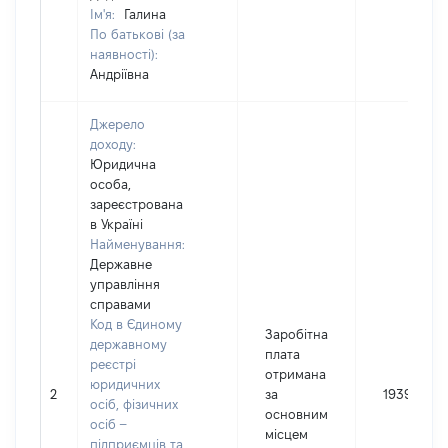
Ім'я:
Галина
По батькові (за
наявності):
Андріївна
Джерело
доходу:
Юридична
особа,
зареєстрована
в Україні
Найменування:
Державне
управління
справами
Код в Єдиному
Заробітна
державному
плата
реєстрі
отримана
юридичних
2
за
193991
осіб, фізичних
основним
осіб –
місцем
підприємців та