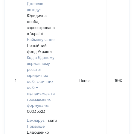
Джерело
доходу:
Юридична
особа,
зареєстрована
в Україні
Найменування:
Пенсійний
фонд України
Код в Єдиному
державному
реєстрі
юридичних
1
Пенсія
16621
осіб, фізичних
осіб –
підприємців та
громадських
формувань:
00035323
Декларує:
мати
Прізвище:
Дядюшенко