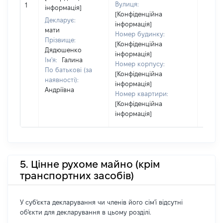
Вулиця:
Україн
1
інформація]
[Конфіденційна
Об'єкт
Декларує:
інформація]
повні
мати
Номер будинку:
частк
Прізвище:
[Конфіденційна
побуд
Дядюшенко
інформація]
матері
Ім'я:
Галина
Номер корпусу:
за ко
По батькові (за
[Конфіденційна
суб'єк
наявності):
інформація]
декла
Андріївна
Номер квартири:
або ч
[Конфіденційна
його сі
інформація]
5. Цінне рухоме майно (крім
транспортних засобів)
У суб'єкта декларування чи членів його сім'ї відсутні
об'єкти для декларування в цьому розділі.