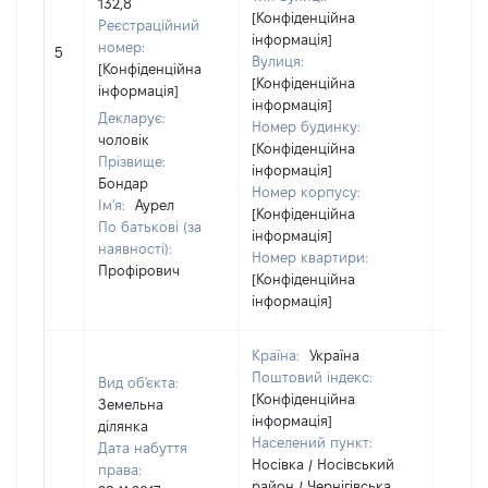
132,8
[Конфіденційна
Реєстраційний
інформація]
номер:
5
8399
Вулиця:
[Конфіденційна
[Конфіденційна
інформація]
інформація]
Декларує:
Номер будинку:
чоловік
[Конфіденційна
Прізвище:
інформація]
Бондар
Номер корпусу:
Ім'я:
Аурел
[Конфіденційна
По батькові (за
інформація]
наявності):
Номер квартири:
Профірович
[Конфіденційна
інформація]
Країна:
Україна
Поштовий індекс:
Вид об'єкта:
[Конфіденційна
Земельна
інформація]
ділянка
Населений пункт:
Дата набуття
Носівка / Носівський
права:
район / Чернігівська