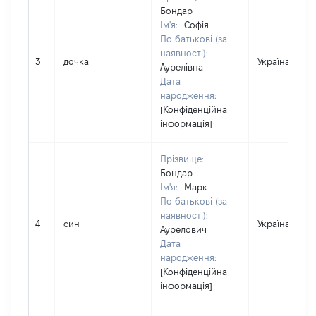
Бондар
Ім'я:
Софія
По батькові (за
наявності):
3
дочка
Україна
Аурелівна
Дата
народження:
[Конфіденційна
інформація]
Прізвище:
Бондар
Ім'я:
Марк
По батькові (за
наявності):
4
син
Україна
Аурелович
Дата
народження:
[Конфіденційна
інформація]