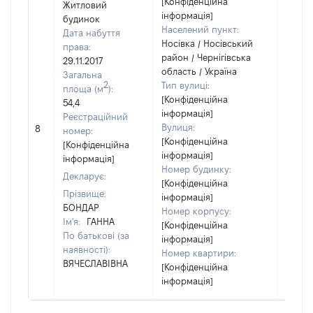
[Конфіденційна
Житловий
інформація]
будинок
Населений пункт:
Дата набуття
Носівка / Носівський
права:
район / Чернігівська
29.11.2017
область / Україна
Загальна
2
Тип вулиці:
площа (м
):
[Конфіденційна
54,4
інформація]
Реєстраційний
Вулиця:
8
116681
номер:
[Конфіденційна
[Конфіденційна
інформація]
інформація]
Номер будинку:
Декларує:
[Конфіденційна
Прізвище:
інформація]
БОНДАР
Номер корпусу:
Ім'я:
ГАННА
[Конфіденційна
По батькові (за
інформація]
наявності):
Номер квартири:
ВЯЧЕСЛАВІВНА
[Конфіденційна
інформація]