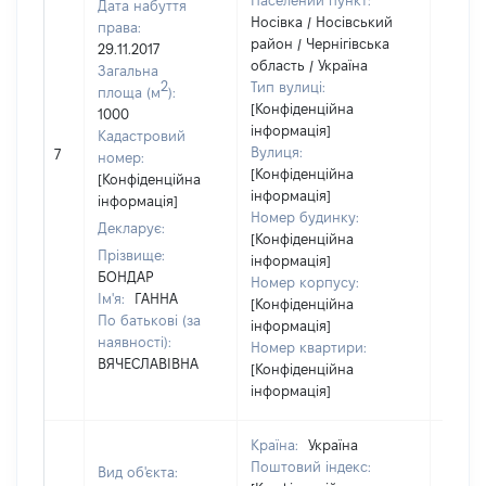
Населений пункт:
Дата набуття
Носівка / Носівський
права:
район / Чернігівська
29.11.2017
область / Україна
Загальна
2
Тип вулиці:
площа (м
):
[Конфіденційна
1000
інформація]
Кадастровий
Вулиця:
7
17478
номер:
[Конфіденційна
[Конфіденційна
інформація]
інформація]
Номер будинку:
Декларує:
[Конфіденційна
Прізвище:
інформація]
БОНДАР
Номер корпусу:
Ім'я:
ГАННА
[Конфіденційна
По батькові (за
інформація]
наявності):
Номер квартири:
ВЯЧЕСЛАВІВНА
[Конфіденційна
інформація]
Країна:
Україна
Поштовий індекс:
Вид об'єкта: