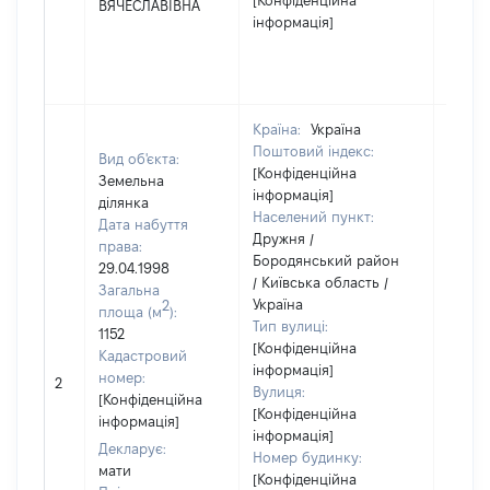
[Конфіденційна
ВЯЧЕСЛАВІВНА
інформація]
Країна:
Україна
Поштовий індекс:
Вид об'єкта:
[Конфіденційна
Земельна
інформація]
ділянка
Населений пункт:
Дата набуття
Дружня /
права:
Бородянський район
29.04.1998
/ Київська область /
Загальна
Україна
2
площа (м
):
Тип вулиці:
1152
[Конфіденційна
Кадастровий
інформація]
[Не
номер:
2
Вулиця:
відом
[Конфіденційна
[Конфіденційна
інформація]
інформація]
Декларує:
Номер будинку:
мати
[Конфіденційна