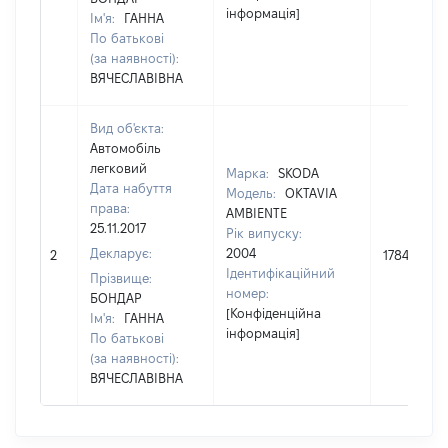
інформація]
Ім'я:
ГАННА
По батькові
(за наявності):
ВЯЧЕСЛАВІВНА
Вид об'єкта:
Автомобіль
легковий
Марка:
SKODA
Дата набуття
Модель:
OKTAVIA
права:
AMBIENTE
25.11.2017
Рік випуску:
Декларує:
2004
2
178490
Ідентифікаційний
Прізвище:
номер:
БОНДАР
[Конфіденційна
Ім'я:
ГАННА
інформація]
По батькові
(за наявності):
ВЯЧЕСЛАВІВНА