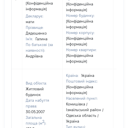
відом
[Конфіденційна
[Конфіденційна
інформація]
інформація]
Номер будинку:
Декларує:
[Конфіденційна
мати
інформація]
Прізвище:
Номер корпусу:
Дядюшенко
[Конфіденційна
Ім'я:
Галина
інформація]
По батькові (за
Номер квартири:
наявності):
[Конфіденційна
Андріївна
інформація]
Країна:
Україна
Поштовий індекс:
Вид об'єкта:
[Конфіденційна
Житловий
інформація]
будинок
Населений пункт:
Дата набуття
Комишівка /
права:
Ізмаїльський район /
30.05.2007
Одеська область /
Загальна
Україна
2
площа (м
):
Тип вулиці: