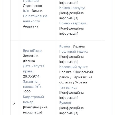
Прізвище:
інформація]
Дядюшенко
Номер корпусу:
Ім'я:
Галина
[Конфіденційна
По батькові (за
інформація]
наявності):
Номер квартири:
Андріївна
[Конфіденційна
інформація]
Країна:
Україна
Вид об'єкта:
Поштовий індекс:
Земельна
[Конфіденційна
ділянка
інформація]
Дата набуття
Населений пункт:
права:
Носівка / Носівський
26.05.2014
район / Чернігівська
Загальна
область / Україна
2
площа (м
):
Тип вулиці:
1000
[Конфіденційна
Кадастровий
інформація]
[Не
номер:
Вулиця:
3
відом
[Конфіденційна
[Конфіденційна
інформація]
інформація]