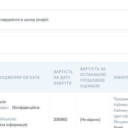
екларування в цьому розділі.
ВАРТІСТЬ ЗА
ВАРТІСТЬ
ОСТАННЬОЮ
ХОДЖЕННЯ ОБ'ЄКТА
НА ДАТУ
ІНФОР
ГРОШОВОЮ
НАБУТТЯ
ОЦІНКОЮ
Продав
анія
Наймену
ндекс:
[Конфіденційна
Наймену
Ідентиф
лійською):
206960
[Не відомо]
Місцезн
йна інформація]
Spain