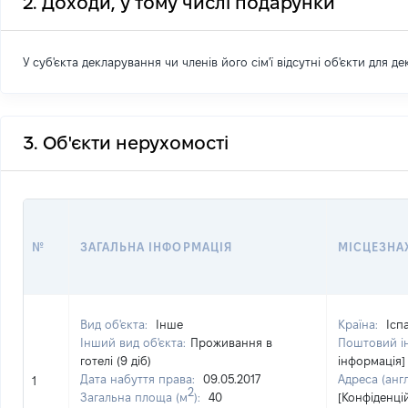
2. Доходи, у тому числі подарунки
У суб'єкта декларування чи членів його сім'ї відсутні об'єкти для д
3. Об'єкти нерухомості
№
ЗАГАЛЬНА ІНФОРМАЦІЯ
МІСЦЕЗНА
Вид об'єкта:
Інше
Країна:
Ісп
Інший вид об'єкта:
Проживання в
Поштовий і
готелі (9 діб)
інформація]
Дата набуття права:
09.05.2017
Адреса (анг
1
2
Загальна площа (м
):
40
[Конфіденці