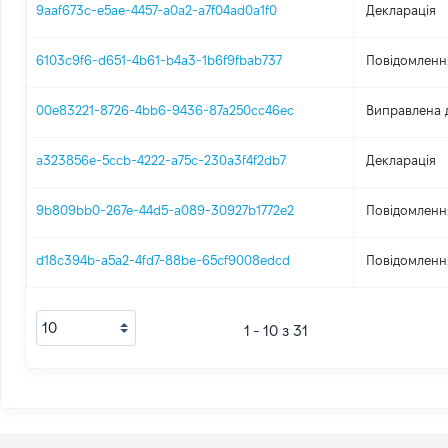
9aaf673c-e5ae-4457-a0a2-a7f04ad0a1f0
Декларація
6103c9f6-d651-4b61-b4a3-1b6f9fbab737
Повідомлення
00e83221-8726-4bb6-9436-87a250cc46ec
Виправлена 
a323856e-5ccb-4222-a75c-230a3f4f2db7
Декларація
9b809bb0-267e-44d5-a089-30927b1772e2
Повідомлення
d18c394b-a5a2-4fd7-88be-65cf9008edcd
Повідомлення
1 - 10 з 31