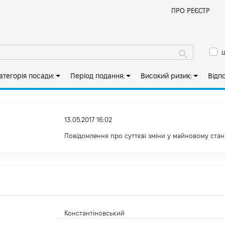
Й
ПРО РЕЄСТР
ш
атегорія посади:
Період подання:
Високий ризик:
Відп
13.05.2017 16:02
Повідомлення про суттєві зміни y майновому стан
Константіновський