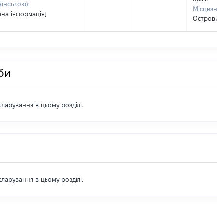
аїнською):
Місцезн
йна інформація]
Острови
оби
екларування в цьому розділі.
екларування в цьому розділі.