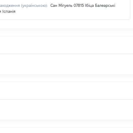
аходження (українською):
Сан Мігуель 07815 Ібіца Балеарські
 Іспанія