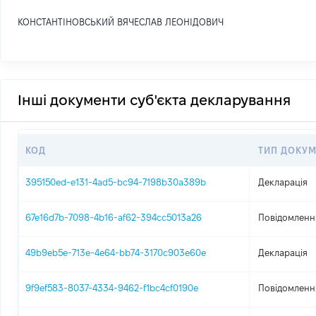
КОНСТАНТІНОВСЬКИЙ ВЯЧЕСЛАВ ЛЕОНІДОВИЧ
Інші документи суб'єкта декларування
КОД
ТИП ДОКУМ
395150ed-e131-4ad5-bc94-7198b30a389b
Декларація
67e16d7b-7098-4b16-af62-394cc5013a26
Повідомлення
49b9eb5e-713e-4e64-bb74-3170c903e60e
Декларація
9f9ef583-8037-4334-9462-f1bc4cf0190e
Повідомлення