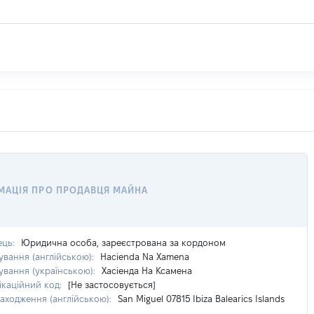
МАЦІЯ ПРО ПРОДАВЦЯ МАЙНА
ець:
Юридична особа, зареєстрована за кордоном
вання (англійською):
Hacienda Na Xamena
вання (українською):
Хасіенда На Ксамена
ікаційний код:
[Не застосовується]
аходження (англійською):
San Miguel 07815 Ibiza Balearics Islands