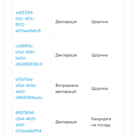
ad5335f4-
fd2c-401c-
Декларація
Щорічна
202
8012-
e0f7aee9a6c8
cb599f3c-
b1ad-4361-
Декларація
Щорічна
202
ba0d-
d9af482636c9
bf3e70ea-
a42d-4d3a-
Виправлена
Щорічна
2021
add2-
декларація
d9647d69eadc
89575694-
d2e4-4625-
Кандидата
Декларація
202
a6df-
на посаду
033eda8dff04