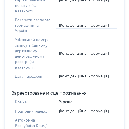
картки платника
податків (за
наявності):
Реквізити паспорта
[Конфіденційна інформація]
громадянина
України:
Унікальний номер
запису в Єдиному
державному
[Конфіденційна інформація]
демографічному
реєстрі (за
наявності):
[Конфіденційна інформація]
Дата народження:
Зареєстроване місце проживання
Україна
Країна:
[Конфіденційна інформація]
Поштовий індекс:
Автономна
Республіка Крим/