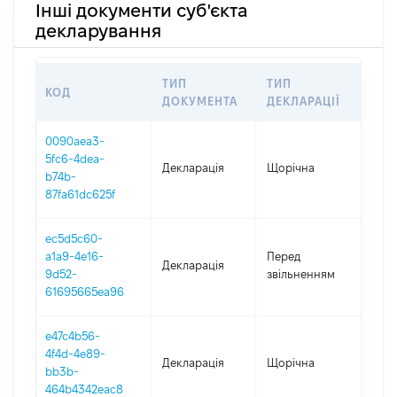
Інші документи суб'єкта
декларування
ТИП
ТИП
КОД
ПЕР
ДОКУМЕНТА
ДЕКЛАРАЦІЇ
0090aea3-
5fc6-4dea-
Декларація
Щорічна
202
b74b-
87fa61dc625f
ec5d5c60-
01.0
a1a9-4e16-
Перед
Декларація
-
9d52-
звільненням
12.0
61695665ea96
e47c4b56-
4f4d-4e89-
Декларація
Щорічна
202
bb3b-
464b4342eac8