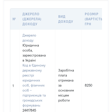
ДЖЕРЕЛО
РОЗМІР
ВИД
№
(ДЖЕРЕЛА)
(ВАРТІСТЬ),
ДОХОДУ
ДОХОДУ
ГРН
Джерело
доходу:
Юридична
особа,
зареєстрована
в Україні
Код в Єдиному
державному
Заробітна
реєстрі
плата
юридичних
отримана
осіб, фізичних
за
8250
1
осіб –
основним
підприємців та
місцем
громадських
роботи
формувань:
24417845