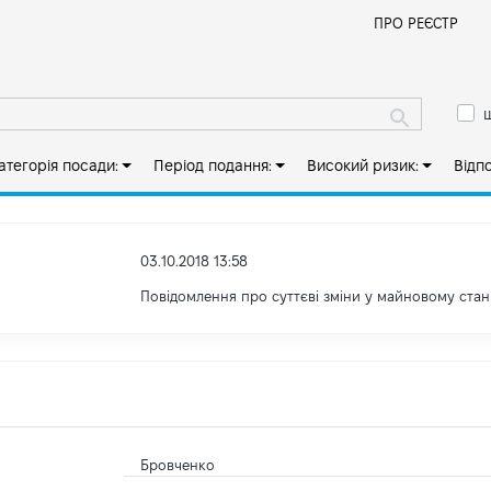
Й
ПРО РЕЄСТР
ш
атегорія посади:
Період подання:
Високий ризик:
Відп
03.10.2018 13:58
Повідомлення про суттєві зміни y майновому стан
Бровченко