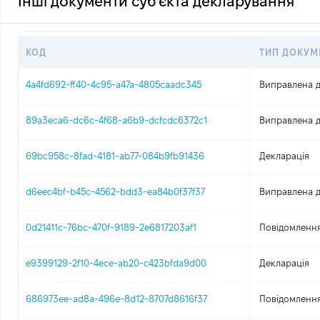
Інші документи суб'єкта декларування
КОД
ТИП ДОКУМ
4a4fd692-ff40-4c95-a47a-4805caadc345
Виправлена д
89a3eca6-dc6c-4f68-a6b9-dcfcdc6372c1
Виправлена д
69bc958c-8fad-4181-ab77-084b9fb91436
Декларація
d6eec4bf-b45c-4562-bdd3-ea84b0f37f37
Виправлена д
0d21411c-76bc-470f-9189-2e6817203af1
Повідомлення
e9399129-2f10-4ece-ab20-c423bfda9d00
Декларація
686973ee-ad8a-496e-8d12-8707d8616f37
Повідомлення