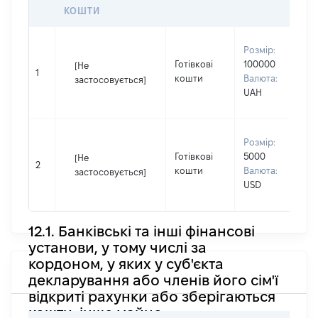
КОШТИ
В
Розмір:
П
Готівкові
100000
[Не
І
1
кошти
Валюта:
застосовується]
П
UAH
н
В
Розмір:
П
Готівкові
5000
[Не
І
2
кошти
Валюта:
застосовується]
П
USD
н
12.1. Банківські та інші фінансові
установи, у тому числі за
кордоном, у яких у суб'єкта
декларування або членів його сім'ї
відкриті рахунки або зберігаються
кошти, інше майно