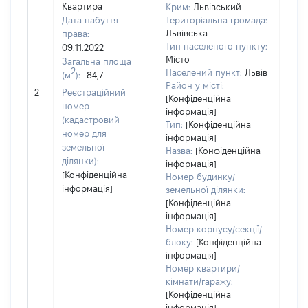
Квартира
Крим:
Львівський
Дата набуття
Територіальна громада:
Львівська
права:
Тип населеного пункту:
09.11.2022
Місто
Загальна площа
677
2
Населений пункт:
Львів
(м
):
84,7
Тип 
Район у місті:
обʼє
2
Реєстраційний
[Конфіденційна
варт
номер
інформація]
набу
(кадастровий
Тип:
[Конфіденційна
номер для
інформація]
земельної
Назва:
[Конфіденційна
ділянки):
інформація]
[Конфіденційна
Номер будинку/
інформація]
земельної ділянки:
[Конфіденційна
інформація]
Номер корпусу/секції/
блоку:
[Конфіденційна
інформація]
Номер квартири/
кімнати/гаражу:
[Конфіденційна
інформація]