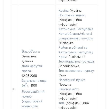
Країна:
Україна
Поштовий індекс:
[Конфіденційна
інформація]
Автономна Республіка
Крим/область/місто зі
спеціальним статусом:
Львівська
Район в області та
Вид об'єкта:
Автономній Республіці
Земельна
Крим:
Львівський
ділянка
Територіальна громада:
Дата набуття
Солонківська
Тип населеного пункту:
права:
Село
12.03.2018
Населений пункт:
Загальна площа
2
Поршна
(м
):
1100
[Не
3
Район у місті:
заст
Реєстраційний
[Конфіденційна
номер
інформація]
(кадастровий
Тип:
[Конфіденційна
номер для
інформація]