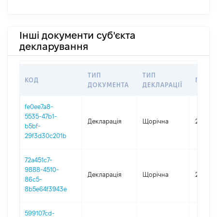
Інші документи суб'єкта
декларування
ТИП
ТИП
КОД
ПЕРІО
ДОКУМЕНТА
ДЕКЛАРАЦІЇ
fe0ee7a8-
5535-47b1-
Декларація
Щорічна
2025
b5bf-
29f3d30c201b
72a451c7-
9888-4510-
Декларація
Щорічна
2024
86c5-
8b5e64f3943e
599107cd-