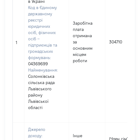
в Україні
Код в Єдиному
державному
реєстрі
Заробітна
юридичних
плата
осіб, фізичних
отримана
осіб –
за
304710
1
підприємців та
основним
громадських
місцем
формувань:
роботи
04369699
Найменування:
Солонківська
сільська рада
Львівського
району
Львівської
області
Джерело
доходу:
Інше
[Член сім'ї