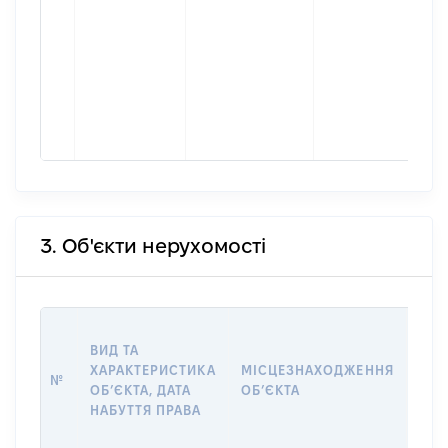
3. Об'єкти нерухомості
ВАР
ВИД ТА
ДАТ
ХАРАКТЕРИСТИКА
МІСЦЕЗНАХОДЖЕННЯ
ПРА
№
ОБʼЄКТА, ДАТА
ОБʼЄКТА
ОС
НАБУТТЯ ПРАВА
ГР
ОЦІ