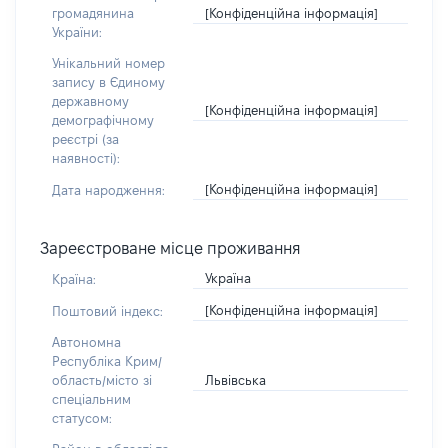
[Конфіденційна інформація]
громадянина
України:
Унікальний номер
запису в Єдиному
державному
[Конфіденційна інформація]
демографічному
реєстрі (за
наявності):
[Конфіденційна інформація]
Дата народження:
Зареєстроване місце проживання
Україна
Країна:
[Конфіденційна інформація]
Поштовий індекс:
Автономна
Республіка Крим/
Львівська
область/місто зі
спеціальним
статусом: