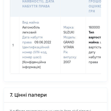
НАЯВНОСТІ), ДАТА
ГРОШОВОЮ
НАБУТТЯ ПРАВА
ОЦІНКОЮ,
ГРН
Вид майна:
Автомобіль
Марка:
160000
легковий
SUZUKI
Тип
Дата набуття
Модель:
вартості
права:
09.06.2022
GRAND
майна:
це
1
Ідентифікаційний
VITARA
вартість на
номер (VIN-код,
Рік
дату
номер шасі):
випуску:
набуття
[Конфіденційна
2007
права
інформація]
7. Цінні папери