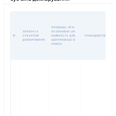
П
І
Б
ПРІЗВИЩЕ, ІМʼЯ,
І
ЗВʼЯЗОК ІЗ
ПО БАТЬКОВІ (ЗА
№
СУБʼЄКТОМ
НАЯВНОСТІ) ДЛЯ
ГРОМАДЯНСТВО
У
ДЕКЛАРУВАННЯ
ІДЕНТИФІКАЦІЇ В
Д
УКРАЇНІ