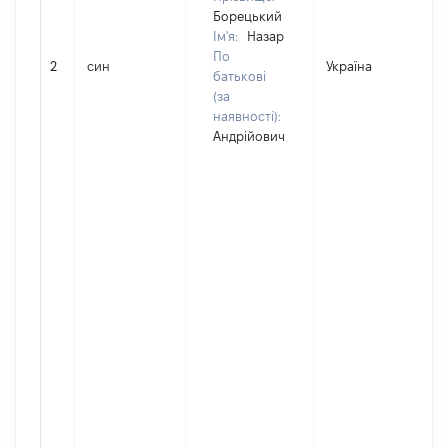
Борецький
Ім'я:
Назар
По
2
син
Україна
Д
батькові
(за
наявності):
Андрійович