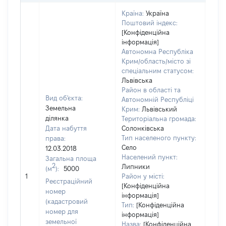
Країна:
Україна
Поштовий індекс:
[Конфіденційна
інформація]
Автономна Республіка
Крим/область/місто зі
спеціальним статусом:
Львівська
Район в області та
Вид об'єкта:
Автономній Республіці
Земельна
Крим:
Львівський
ділянка
Територіальна громада:
Дата набуття
Солонківська
Тип населеного пункту:
права:
Село
12.03.2018
Населений пункт:
Загальна площа
2
Липники
(м
):
5000
[Не
1
Район у місті:
заст
Реєстраційний
[Конфіденційна
номер
інформація]
(кадастровий
Тип:
[Конфіденційна
номер для
інформація]
земельної
Назва:
[Конфіденційна