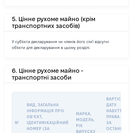
5. Цінне рухоме майно (крім
транспортних засобів)
У суб'єкта декларування чи членів його сім'ї відсутні
об'єкти для декларування в цьому розділі.
6. Цінне рухоме майно -
транспортні засоби
ВАРТІСТЬ Н
ВИД, ЗАГАЛЬНА
ДАТУ
ІНФОРМАЦІЯ ПРО
НАБУТТЯ
МАРКА,
ОБʼЄКТ,
ПРАВА АБО
МОДЕЛЬ,
№
ІДЕНТИФІКАЦІЙНИЙ
ЗА
РІК
НОМЕР (ЗА
ОСТАННЬО
ВИПУСКУ