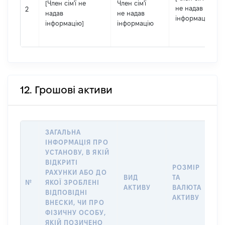
[Член сім'ї не
Член сім'ї
не надав
2
надав
не надав
інформацію]
інформацію]
інформацію
12. Грошові активи
ЗАГАЛЬНА
ІНФОРМАЦІЯ ПРО
УСТАНОВУ, В ЯКІЙ
ВІДКРИТІ
РОЗМІР
РАХУНКИ АБО ДО
І
ВИД
ТА
№
ЯКОЇ ЗРОБЛЕНІ
Я
АКТИВУ
ВАЛЮТА
ВІДПОВІДНІ
П
АКТИВУ
ВНЕСКИ, ЧИ ПРО
ФІЗИЧНУ ОСОБУ,
ЯКІЙ ПОЗИЧЕНО