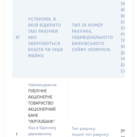
ІНФОР
ФІЗИЧН
ЮРИДИ
УСТАНОВА, В
ОСОБУ,
ЯКІЙ ВІДКРИТО
ТИП ТА НОМЕР
ПРАВО
ТАКІ РАХУНКИ
РАХУНКА,
РОЗПО
№
АБО
ІНДИВІДУАЛЬНОГО
ТАКИМ
ЗБЕРІГАЮТЬСЯ
БАНКІВСЬКОГО
АБО М
КОШТИ ЧИ ІНШЕ
СЕЙФУ (КОМІРКИ)
ДО
МАЙНО
ІНДИВ
БАНКІ
СЕЙФУ 
Найменування:
ПУБЛІЧНЕ
АКЦІОНЕРНЕ
ТОВАРИСТВО
АКЦІОНЕРНИЙ
БАНК
"УКРГАЗБАНК"
Код в Єдиному
Тип рахунку:
[Не
державному
1
Інший тип рахунку:
застосо