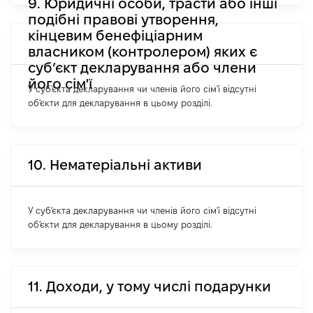
9. Юридичні особи, трасти або інші
подібні правові утворення,
кінцевим бенефіціарним
власником (контролером) яких є
суб’єкт декларування або члени
його сім'ї
У суб'єкта декларування чи членів його сім'ї відсутні
об'єкти для декларування в цьому розділі.
10. Нематеріальні активи
У суб'єкта декларування чи членів його сім'ї відсутні
об'єкти для декларування в цьому розділі.
11. Доходи, у тому числі подарунки