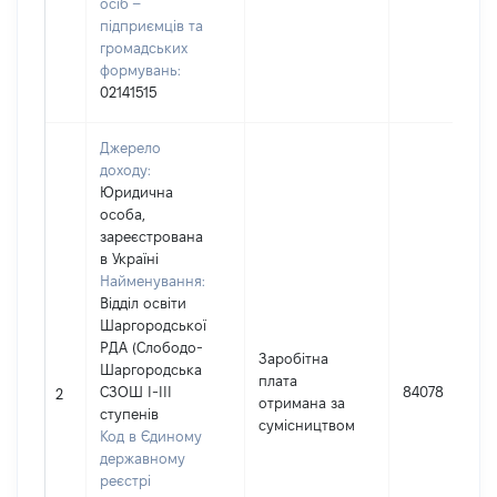
осіб –
підприємців та
громадських
формувань:
02141515
Джерело
доходу:
Юридична
особа,
зареєстрована
в Україні
Найменування:
Відділ освіти
Шаргородської
РДА (Слободо-
Заробітна
Шаргородська
плата
СЗОШ І-ІІІ
84078
2
отримана за
ступенів
сумісництвом
Код в Єдиному
державному
реєстрі