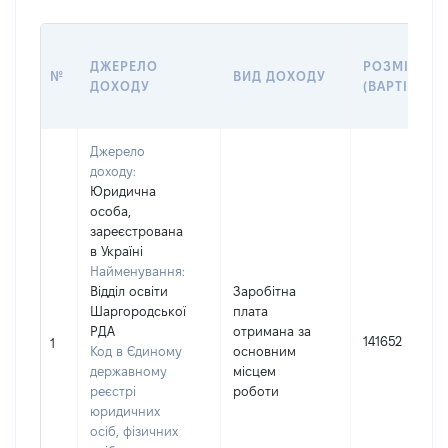
ДЖЕРЕЛО
РОЗМІР
№
ВИД ДОХОДУ
ДОХОДУ
(ВАРТІСТЬ)
Джерело
доходу:
Юридична
особа,
зареєстрована
в Україні
Найменування:
Відділ освіти
Заробітна
Шаргородської
плата
РДА
отримана за
141652
1
Код в Єдиному
основним
державному
місцем
реєстрі
роботи
юридичних
осіб, фізичних