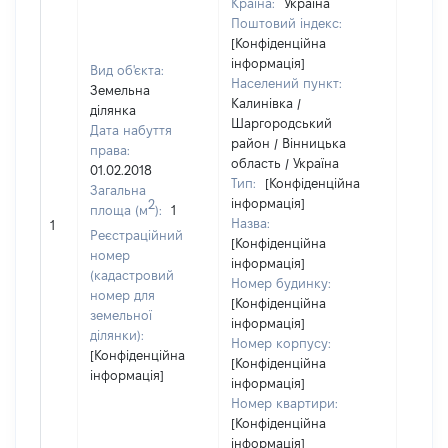
Країна:
Україна
Поштовий індекс:
[Конфіденційна
інформація]
Вид об'єкта:
Населений пункт:
Земельна
Калинівка /
ділянка
Шаргородський
Дата набуття
район / Вінницька
права:
область / Україна
01.02.2018
Тип:
[Конфіденційна
Загальна
інформація]
2
площа (м
):
1
[Не
Назва:
1
засто
Реєстраційний
[Конфіденційна
номер
інформація]
(кадастровий
Номер будинку:
номер для
[Конфіденційна
земельної
інформація]
ділянки):
Номер корпусу:
[Конфіденційна
[Конфіденційна
інформація]
інформація]
Номер квартири:
[Конфіденційна
інформація]