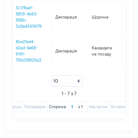
3c178aef-
5853-4b63-
Декларація
Щорічна
2021
958b-
3d5e43474179
8ba21ed4-
d2ad-4e68-
Кандидата
Декларація
2020
9191-
на посаду
751b358f20a3
1 - 7 з 7
Перша
Попередня
Сторінка
з
1
Наступна
Остання