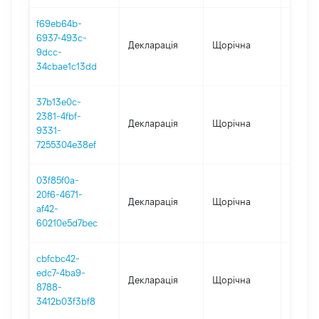
f69eb64b-
6937-493c-
Декларація
Щорічна
2025
9dcc-
34cbae1c13dd
37b13e0c-
2381-4fbf-
Декларація
Щорічна
2024
9331-
7255304e38ef
03f85f0a-
20f6-4671-
Декларація
Щорічна
2023
af42-
60210e5d7bec
cbfcbc42-
edc7-4ba9-
Декларація
Щорічна
2022
8788-
3412b03f3bf8