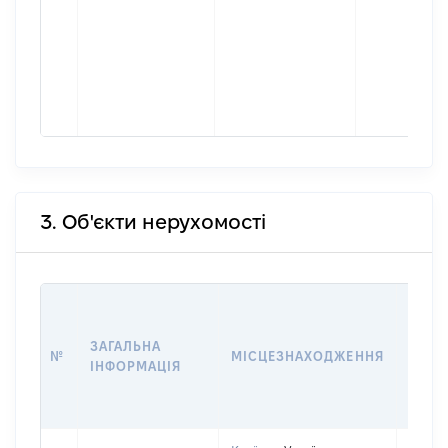
3. Об'єкти нерухомості
ВАРТ
ДАТУ
ЗАГАЛЬНА
ПРАВ
№
МІСЦЕЗНАХОДЖЕННЯ
ІНФОРМАЦІЯ
ОСТ
ГРО
ОЦІ