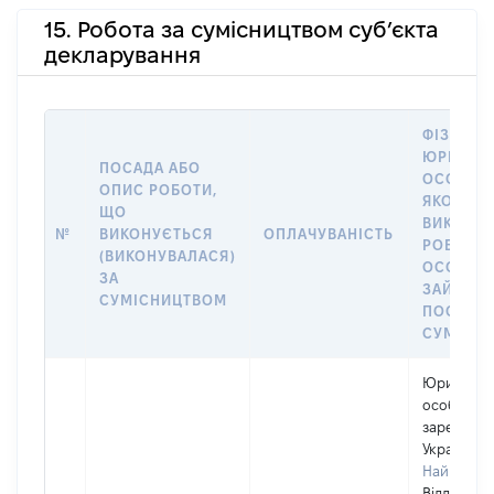
15. Робота за сумісництвом суб’єкта
декларування
ФІЗИЧНА
ЮРИДИЧ
ПОСАДА АБО
ОСОБА, 
ОПИС РОБОТИ,
ЯКОЇ
ЩО
ВИКОНУ
№
ВИКОНУЄТЬСЯ
ОПЛАЧУВАНІСТЬ
РОБОТА (
(ВИКОНУВАЛАСЯ)
ОСОБА
ЗА
ЗАЙМАЛ
СУМІСНИЦТВОМ
ПОСАДУ 
СУМІСН
Юридичн
особа,
зареєстро
Україні
Найменув
Відділ осв