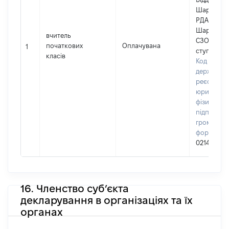
Шаргород
РДА (Слоб
Шаргород
вчитель
СЗОШ І-ІІІ
початкових
Оплачувана
1
ступенів)
класів
Код в Єди
державно
реєстрі
юридичних
фізичних о
підприємц
громадськ
формуван
02141515
16. Членство суб’єкта
декларування в організаціях та їх
органах