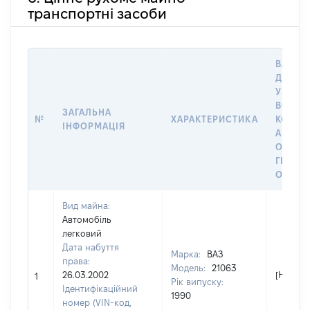
транспортні засоби
ВАРТІС
ДАТУ 
У ВЛАС
ВОЛОД
ЗАГАЛЬНА
№
ХАРАКТЕРИСТИКА
КОРИС
ІНФОРМАЦІЯ
АБО З
ОСТА
ГРОШ
ОЦІНК
Вид майна:
Автомобіль
легковий
Дата набуття
Марка:
ВАЗ
права:
Модель:
21063
26.03.2002
[Не від
1
Рік випуску:
Ідентифікаційний
1990
номер (VIN-код,