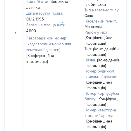
Вид об'єкта:
Земельна
Глобинська
ділянка
Тип населеного пункту:
Дата набуття права:
Село
01.12.1995
Населений пункт:
2
Загальна площа (м
):
Манжелія
41100
7
Район у місті:
[Конфіденційна
Реєстраційний номер
інформація]
(кадастровий номер для
Тип:
[Конфіденційна
земельної ділянки):
інформація]
[Конфіденційна
Назва:
[Конфіденційна
інформація]
інформація]
Номер будинку/
земельної ділянки:
[Конфіденційна
інформація]
Номер корпусу/секції/
блоку:
[Конфіденційна
інформація]
Номер квартири/
кімнати/гаражу:
[Конфіденційна
інформація]