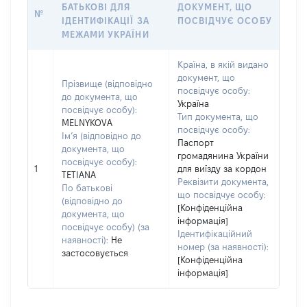
БАТЬКОВІ ДЛЯ
ДОКУМЕНТ, ЩО
№
ІДЕНТИФІКАЦІЇ ЗА
ПОСВІДЧУЄ ОСОБУ
МЕЖАМИ УКРАЇНИ
Країна, в якій видано
документ, що
Прізвище (відповідно
посвідчує особу:
до документа, що
Україна
посвідчує особу):
Тип документа, що
MELNYKOVA
посвідчує особу:
Ім’я (відповідно до
Паспорт
документа, що
громадянина України
посвідчує особу):
1
для виїзду за кордон
TETIANA
Реквізити документа,
По батькові
що посвідчує особу:
(відповідно до
[Конфіденційна
документа, що
інформація]
посвідчує особу) (за
Ідентифікаційний
наявності):
Не
номер (за наявності):
застосовується
[Конфіденційна
інформація]