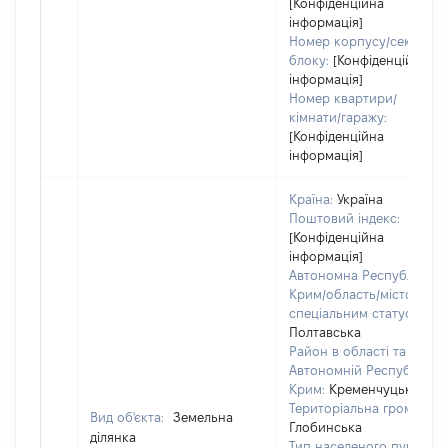
[Конфіденційна
інформація]
Номер корпусу/секції/
блоку:
[Конфіденційна
інформація]
Номер квартири/
кімнати/гаражу:
[Конфіденційна
інформація]
Країна:
Україна
Поштовий індекс:
[Конфіденційна
інформація]
Автономна Республіка
Крим/область/місто зі
спеціальним статусом:
Полтавська
Район в області та
Автономній Республіці
Крим:
Кременчуцький
Територіальна громада:
Вид об'єкта:
Земельна
Глобинська
ділянка
Тип населеного пункту: