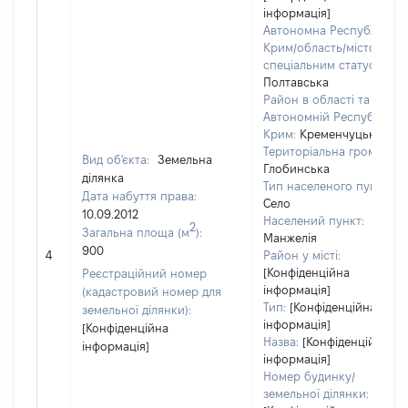
інформація]
Автономна Республіка
Крим/область/місто зі
спеціальним статусом:
Полтавська
Район в області та
Автономній Республіці
Крим:
Кременчуцький
Територіальна громада:
Вид об'єкта:
Земельна
Глобинська
ділянка
Тип населеного пункту:
Дата набуття права:
Село
10.09.2012
Населений пункт:
2
Загальна площа (м
):
Манжелія
900
4
Район у місті:
[Конфіденційна
Реєстраційний номер
інформація]
(кадастровий номер для
Тип:
[Конфіденційна
земельної ділянки):
інформація]
[Конфіденційна
Назва:
[Конфіденційна
інформація]
інформація]
Номер будинку/
земельної ділянки: