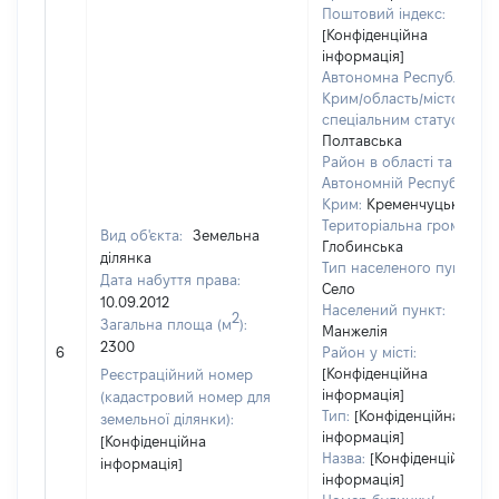
Поштовий індекс:
[Конфіденційна
інформація]
Автономна Республіка
Крим/область/місто зі
спеціальним статусом:
Полтавська
Район в області та
Автономній Республіці
Крим:
Кременчуцький
Територіальна громада:
Вид об'єкта:
Земельна
Глобинська
ділянка
Тип населеного пункту:
Дата набуття права:
Село
10.09.2012
Населений пункт:
2
Загальна площа (м
):
Манжелія
2300
6
Район у місті:
[Конфіденційна
Реєстраційний номер
інформація]
(кадастровий номер для
Тип:
[Конфіденційна
земельної ділянки):
інформація]
[Конфіденційна
Назва:
[Конфіденційна
інформація]
інформація]