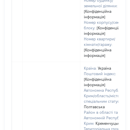
Номер будинку/
земельної ділянки:
[Конфіденційна
інформація]
Номер корпусу/секції/
блоку:
[Конфіденційна
інформація]
Номер квартири/
кімнати/гаражу:
[Конфіденційна
інформація]
Країна:
Україна
Поштовий індекс:
[Конфіденційна
інформація]
Автономна Республіка
Крим/область/місто зі
спеціальним статусом:
Полтавська
Район в області та
Автономній Республіці
Крим:
Кременчуцький
Територіальна громада: