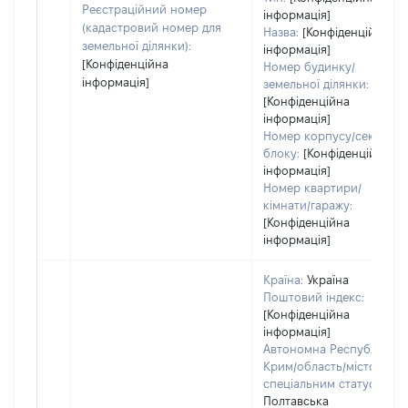
Реєстраційний номер
інформація]
(кадастровий номер для
Назва:
[Конфіденційна
земельної ділянки):
інформація]
[Конфіденційна
Номер будинку/
інформація]
земельної ділянки:
[Конфіденційна
інформація]
Номер корпусу/секції/
блоку:
[Конфіденційна
інформація]
Номер квартири/
кімнати/гаражу:
[Конфіденційна
інформація]
Країна:
Україна
Поштовий індекс:
[Конфіденційна
інформація]
Автономна Республіка
Крим/область/місто зі
спеціальним статусом:
Полтавська