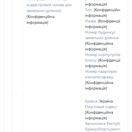
інформація]
(кадастровий номер для
Тип:
[Конфіденційна
земельної ділянки):
інформація]
[Конфіденційна
Назва:
[Конфіденційна
інформація]
інформація]
Номер будинку/
земельної ділянки:
[Конфіденційна
інформація]
Номер корпусу/секції/
блоку:
[Конфіденційна
інформація]
Номер квартири/
кімнати/гаражу:
[Конфіденційна
інформація]
Країна:
Україна
Поштовий індекс:
[Конфіденційна
інформація]
Автономна Республіка
Крим/область/місто зі