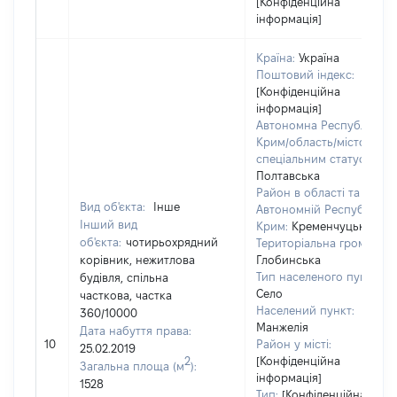
[Конфіденційна
інформація]
Країна:
Україна
Поштовий індекс:
[Конфіденційна
інформація]
Автономна Республіка
Крим/область/місто зі
спеціальним статусом:
Полтавська
Район в області та
Вид об'єкта:
Інше
Автономній Республіці
Інший вид
Крим:
Кременчуцький
об'єкта:
чотирьохрядний
Територіальна громада:
корівник, нежитлова
Глобинська
Тип населеного пункту:
будівля, спільна
Село
часткова, частка
Населений пункт:
360/10000
Манжелія
Дата набуття права:
10
Район у місті:
25.02.2019
2
[Конфіденційна
Загальна площа (м
):
інформація]
1528
Тип:
[Конфіденційна