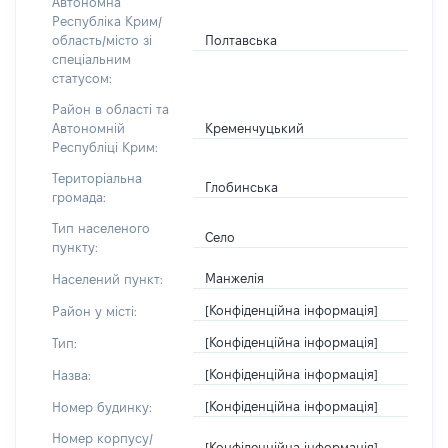
Автономна
Республіка Крим/
Полтавська
область/місто зі
спеціальним
статусом:
Район в області та
Кременчуцький
Автономній
Республіці Крим:
Територіальна
Глобинська
громада:
Тип населеного
Село
пункту:
Манжелія
Населений пункт:
[Конфіденційна інформація]
Район у місті:
[Конфіденційна інформація]
Тип:
[Конфіденційна інформація]
Назва:
[Конфіденційна інформація]
Номер будинку:
Номер корпусу/
[Конфіденційна інформація]