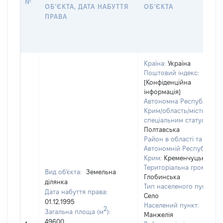
№
ОБʼЄКТА, ДАТА НАБУТТЯ
ОБʼЄКТА
ПРАВА
Країна:
Україна
Поштовий індекс:
[Конфіденційна
інформація]
Автономна Республіка
Крим/область/місто зі
спеціальним статусом:
Полтавська
Район в області та
Автономній Республіці
Крим:
Кременчуцький
Територіальна громада:
Вид об'єкта:
Земельна
Глобинська
ділянка
Тип населеного пункту:
Дата набуття права:
Село
01.12.1995
Населений пункт:
2
Загальна площа (м
):
Манжелія
49600