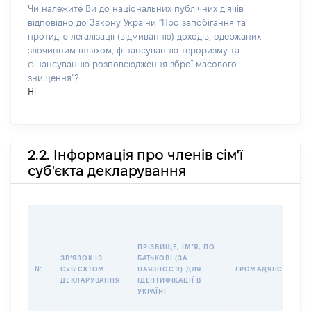
Чи належите Ви до національних публічних діячів
відповідно до Закону України "Про запобігання та
протидію легалізації (відмиванню) доходів, одержаних
злочинним шляхом, фінансуванню тероризму та
фінансуванню розповсюдження зброї масового
знищення"?
Ні
2.2. Інформація про членів сім'ї
суб'єкта декларування
ПРІЗВИЩЕ, ІМʼЯ, ПО
ЗВʼЯЗОК ІЗ
БАТЬКОВІ (ЗА
№
СУБʼЄКТОМ
НАЯВНОСТІ) ДЛЯ
ГРОМАДЯНСТВО
ДЕКЛАРУВАННЯ
ІДЕНТИФІКАЦІЇ В
УКРАЇНІ