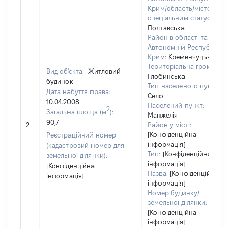
Крим/область/місто зі
спеціальним статусом:
Полтавська
Район в області та
Автономній Республіці
Крим:
Кременчуцький
Територіальна громада:
Вид об'єкта:
Житловий
Глобинська
будинок
Тип населеного пункту:
Дата набуття права:
Село
10.04.2008
Населений пункт:
2
Загальна площа (м
):
Манжелія
90,7
2
Район у місті:
[Конфіденційна
Реєстраційний номер
інформація]
(кадастровий номер для
Тип:
[Конфіденційна
земельної ділянки):
інформація]
[Конфіденційна
Назва:
[Конфіденційна
інформація]
інформація]
Номер будинку/
земельної ділянки:
[Конфіденційна
інформація]