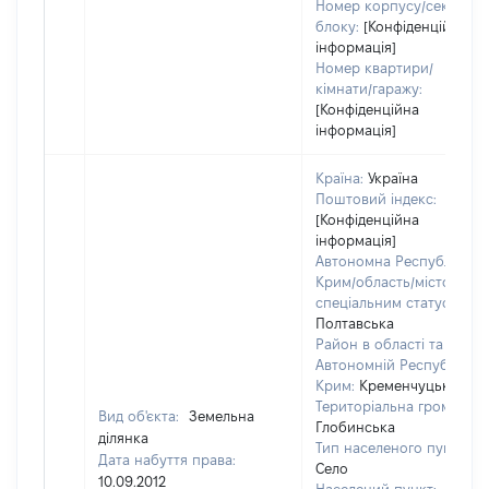
Номер корпусу/секції/
блоку:
[Конфіденційна
інформація]
Номер квартири/
кімнати/гаражу:
[Конфіденційна
інформація]
Країна:
Україна
Поштовий індекс:
[Конфіденційна
інформація]
Автономна Республіка
Крим/область/місто зі
спеціальним статусом:
Полтавська
Район в області та
Автономній Республіці
Крим:
Кременчуцький
Територіальна громада:
Вид об'єкта:
Земельна
Глобинська
ділянка
Тип населеного пункту:
Дата набуття права:
Село
10.09.2012