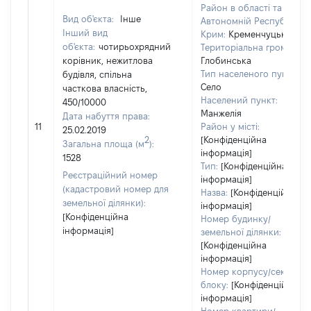
Район в області та
Вид об'єкта:
Інше
Автономній Республіці
Інший вид
Крим:
Кременчуцький
об'єкта:
чотирьохрядний
Територіальна громада:
корівник, нежитлова
Глобинська
Тип населеного пункту:
будівля, спільна
Село
часткова власність,
Населений пункт:
450/10000
Манжелія
Дата набуття права:
11
Район у місті:
25.02.2019
2
[Конфіденційна
Загальна площа (м
):
інформація]
1528
Тип:
[Конфіденційна
Реєстраційний номер
інформація]
(кадастровий номер для
Назва:
[Конфіденційна
земельної ділянки):
інформація]
[Конфіденційна
Номер будинку/
інформація]
земельної ділянки:
[Конфіденційна
інформація]
Номер корпусу/секції/
блоку:
[Конфіденційна
інформація]