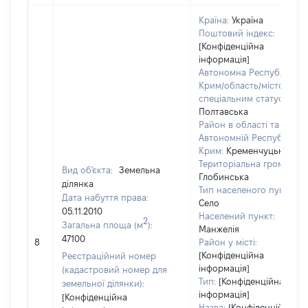
Країна:
Україна
Поштовий індекс:
[Конфіденційна
інформація]
Автономна Республіка
Крим/область/місто зі
спеціальним статусом:
Полтавська
Район в області та
Автономній Республіці
Крим:
Кременчуцький
Територіальна громада:
Вид об'єкта:
Земельна
Глобинська
ділянка
Тип населеного пункту:
Дата набуття права:
Село
05.11.2010
Населений пункт:
2
Загальна площа (м
):
Манжелія
47100
8
Район у місті:
[Конфіденційна
Реєстраційний номер
інформація]
(кадастровий номер для
Тип:
[Конфіденційна
земельної ділянки):
інформація]
[Конфіденційна
Назва:
[Конфіденційна