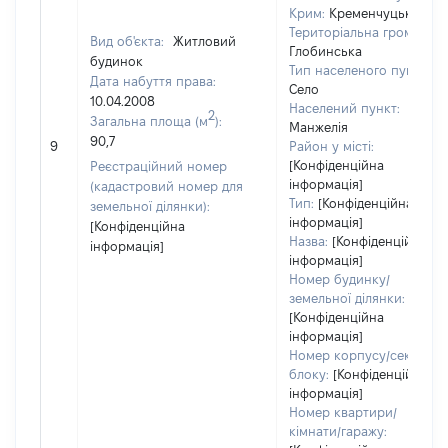
Крим:
Кременчуцький
Територіальна громада:
Вид об'єкта:
Житловий
Глобинська
будинок
Тип населеного пункту:
Дата набуття права:
Село
10.04.2008
Населений пункт:
2
Загальна площа (м
):
Манжелія
90,7
9
Район у місті:
[Конфіденційна
Реєстраційний номер
інформація]
(кадастровий номер для
Тип:
[Конфіденційна
земельної ділянки):
інформація]
[Конфіденційна
Назва:
[Конфіденційна
інформація]
інформація]
Номер будинку/
земельної ділянки:
[Конфіденційна
інформація]
Номер корпусу/секції/
блоку:
[Конфіденційна
інформація]
Номер квартири/
кімнати/гаражу: