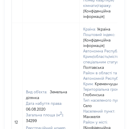
Номер квартири/
кімнати/гаражу:
[Конфіденційна
інформація]
Країна:
Україна
Поштовий індекс:
[Конфіденційна
інформація]
Автономна Республіка
Крим/область/місто зі
спеціальним статусом:
Полтавська
Район в області та
Автономній Республіці
Крим:
Кременчуцький
Територіальна громада:
Вид об'єкта:
Земельна
Глобинська
ділянка
Тип населеного пункту:
Дата набуття права:
Село
06.08.2020
Населений пункт:
2
Загальна площа (м
):
Манжелія
34299
12
Район у місті:
[Конфіденційна
Реєстраційний номер