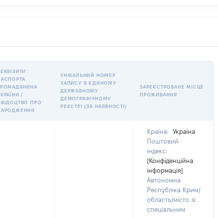
РЕКВІЗИТИ
УНІКАЛЬНИЙ НОМЕР
ПАСПОРТА
ЗАПИСУ В ЄДИНОМУ
ГРОМАДЯНИНА
ЗАРЕЄСТРОВАНЕ МІСЦЕ
ДЕРЖАВНОМУ
КРАЇНИ /
ПРОЖИВАННЯ
ДЕМОГРАФІЧНОМУ
СВІДОЦТВО ПРО
РЕЄСТРІ (ЗА НАЯВНОСТІ)
НАРОДЖЕННЯ
Країна:
Україна
Поштовий
індекс:
[Конфіденційна
інформація]
Автономна
Республіка Крим/
область/місто зі
спеціальним