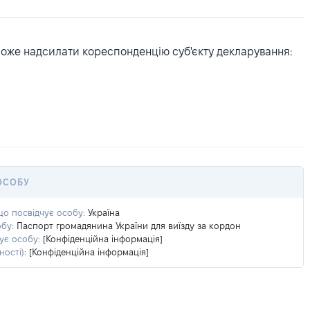
може надсилати кореспонденцію суб'єкту декларування:
ОСОБУ
що посвідчує особу:
Україна
бу:
Паспорт громадянина України для виїзду за кордон
ує особу:
[Конфіденційна інформація]
ості):
[Конфіденційна інформація]