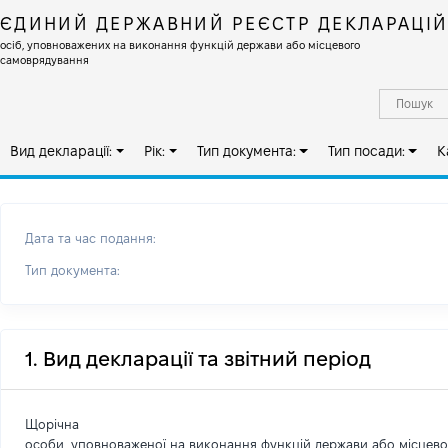
ЄДИНИЙ ДЕРЖАВНИЙ РЕЄСТР ДЕКЛАРАЦІ
осіб, уповноважених на виконання функцій держави або місцевого
самоврядування
Вид декларації:
Рік:
Тип документа:
Тип посади:
К
Дата та час подання:
Тип документа:
1. Вид декларації та звітний період
Щорічна
особи, уповноваженої на виконання функцій держави або місцев