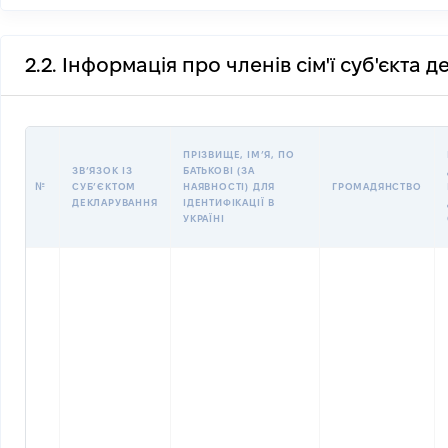
2.2. Інформація про членів сім'ї суб'єкта 
ПРІЗВИЩЕ, ІМʼЯ, ПО
ЗВʼЯЗОК ІЗ
БАТЬКОВІ (ЗА
№
СУБʼЄКТОМ
НАЯВНОСТІ) ДЛЯ
ГРОМАДЯНСТВО
ДЕКЛАРУВАННЯ
ІДЕНТИФІКАЦІЇ В
УКРАЇНІ