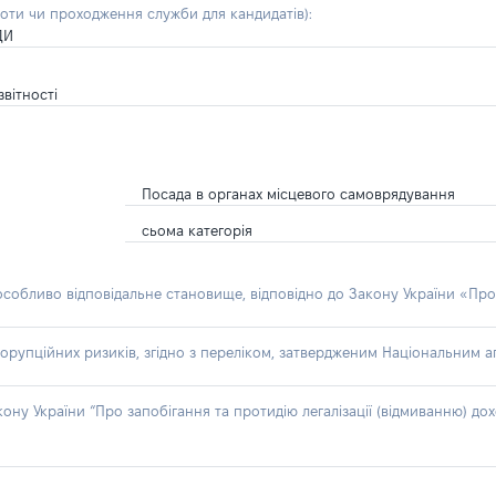
боти чи проходження служби для кандидатів)
:
ДИ
звітності
Посада в органах місцевого самоврядування
сьома категорія
 особливо відповідальне становище, відповідно до Закону України «Про
орупційних ризиків, згідно з переліком, затвердженим Національним аг
акону України “Про запобігання та протидію легалізації (відмиванню) 