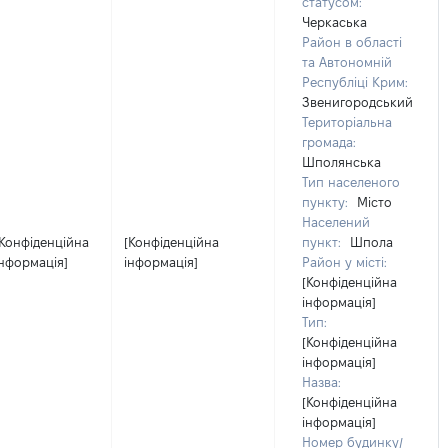
статусом:
Черкаська
Район в області
та Автономній
Республіці Крим:
Звенигородський
Територіальна
громада:
Шполянська
Тип населеного
пункту:
Місто
Населений
[Конфіденційна
[Конфіденційна
пункт:
Шпола
інформація]
інформація]
Район у місті:
[Конфіденційна
інформація]
Тип:
[Конфіденційна
інформація]
Назва:
[Конфіденційна
інформація]
Номер будинку/