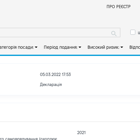
Й
ПРО РЕЄСТР
ш
атегорія посади:
Період подання:
Високий ризик:
Відп
05.03.2022 17:53
Декларація
2021
ого самоврядування (охоплює