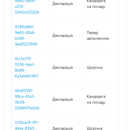
9d80-4e36-
Кандидата
Декларація
202
a315-
на посаду
22412dd72224
3386d464-
01.0
9e60-42b6-
Перед
Декларація
-
b049-
звільненням
07.1
7ee95327ff60
fbc3e773-
0336-4ebf-
Декларація
Щорічна
2022
8b89-
6a3efe601817
d6a93140-
98ca-43a2-
Кандидата
Декларація
2021
9b39-
на посаду
0258f470e0a5
1215bac8-1ff1-
44de-8363-
Декларація
Щорічна
2021