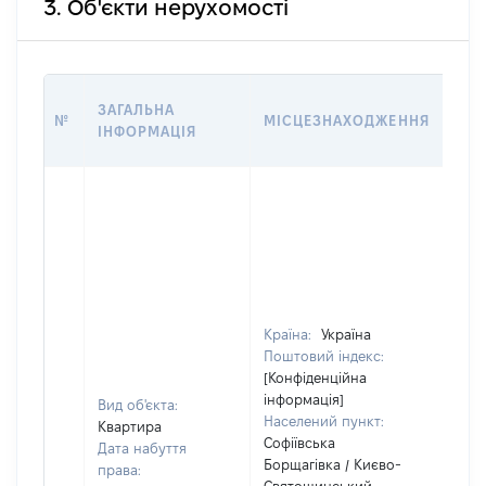
3. Об'єкти нерухомості
ВАР
ЗАГАЛЬНА
№
МІСЦЕЗНАХОДЖЕННЯ
НА 
ІНФОРМАЦІЯ
НАБ
Країна:
Україна
Поштовий індекс:
[Конфіденційна
інформація]
Вид об'єкта:
Населений пункт:
Квартира
Софіївська
Дата набуття
Борщагівка / Києво-
права: