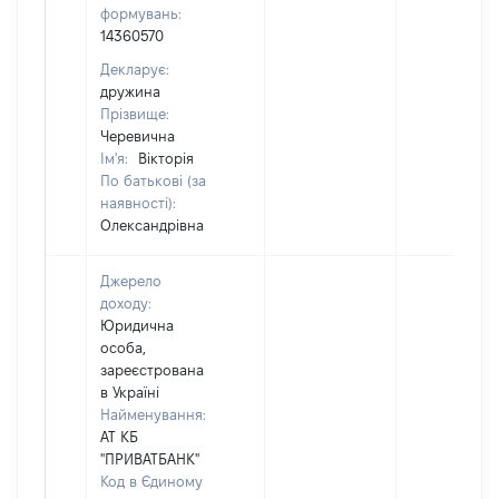
формувань:
14360570
Декларує:
дружина
Прізвище:
Черевична
Ім'я:
Вікторія
По батькові (за
наявності):
Олександрівна
Джерело
доходу:
Юридична
особа,
зареєстрована
в Україні
Найменування:
АТ КБ
"ПРИВАТБАНК"
Код в Єдиному