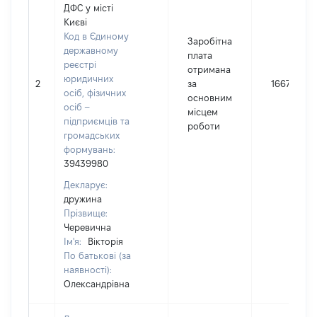
ДФС у місті
Києві
Код в Єдиному
Заробітна
державному
плата
реєстрі
отримана
юридичних
2
за
166702
осіб, фізичних
основним
осіб –
місцем
підприємців та
роботи
громадських
формувань:
39439980
Декларує:
дружина
Прізвище:
Черевична
Ім'я:
Вікторія
По батькові (за
наявності):
Олександрівна