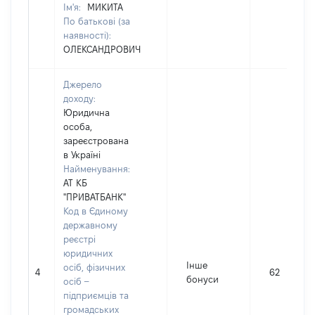
Ім'я:
МИКИТА
По батькові (за
наявності):
ОЛЕКСАНДРОВИЧ
Джерело
доходу:
Юридична
особа,
зареєстрована
в Україні
Найменування:
АТ КБ
"ПРИВАТБАНК"
Код в Єдиному
державному
реєстрі
юридичних
Інше
осіб, фізичних
4
62
бонуси
осіб –
підприємців та
громадських