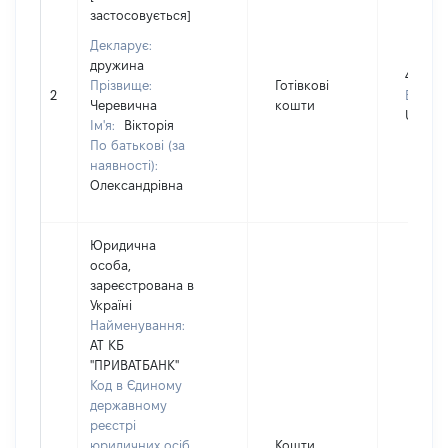
застосовується]
Декларує:
дружина
4000
Прізвище:
Готівкові
2
Валюта
Черевична
кошти
USD
Ім'я:
Вікторія
По батькові (за
наявності):
Олександрівна
Юридична
особа,
зареєстрована в
Україні
Найменування:
АТ КБ
"ПРИВАТБАНК"
Код в Єдиному
державному
реєстрі
юридичних осіб,
Кошти,