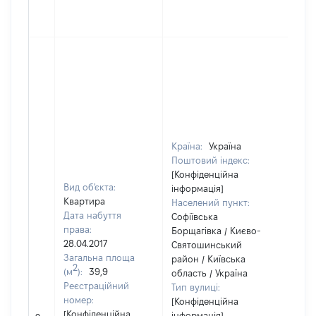
Країна:
Україна
Поштовий індекс:
[Конфіденційна
Вид об'єкта:
інформація]
Квартира
Населений пункт:
Дата набуття
Софіївська
права:
Борщагівка / Києво-
28.04.2017
Святошинський
Загальна площа
район / Київська
2
(м
):
39,9
область / Україна
Реєстраційний
Тип вулиці:
номер:
[Конфіденційна
[Не
[Конфіденційна
інформація]