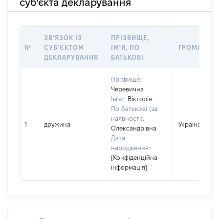
суб'єкта декларування
ЗВ'ЯЗОК ІЗ
ПРІЗВИЩЕ,
№
СУБ'ЄКТОМ
ІМ'Я, ПО
ГРОМАДЯН
ДЕКЛАРУВАННЯ
БАТЬКОВІ
Прізвище:
Черевична
Ім'я:
Вікторія
По батькові (за
наявності):
1
дружина
Україна
Олександрівна
Дата
народження:
[Конфіденційна
інформація]