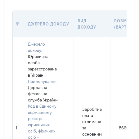
ВИД
РОЗМІР
№
ДЖЕРЕЛО ДОХОДУ
ДОХОДУ
(ВАРТІСТЬ)
Джерело
доходу:
Юридична
особа,
зареєстрована
в Україні
Найменування:
Державна
фіскальна
служба України
Код в Єдиному
Заробітна
державному
плата
реєстрі
отримана
юридичних
1
за
86660
осіб, фізичних
основним
осіб –