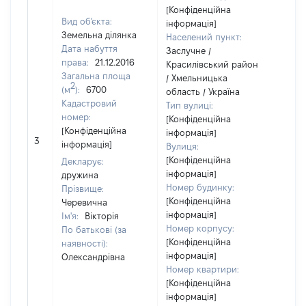
[Конфіденційна
Вид об'єкта:
інформація]
Земельна ділянка
Населений пункт:
Дата набуття
Заслучне /
права:
21.12.2016
Красилівський район
Загальна площа
/ Хмельницька
2
(м
):
6700
область / Україна
Кадастровий
Тип вулиці:
номер:
[Конфіденційна
[Конфіденційна
інформація]
[Не
3
інформація]
Вулиця:
відо
[Конфіденційна
Декларує:
інформація]
дружина
Номер будинку:
Прізвище:
[Конфіденційна
Черевична
інформація]
Ім'я:
Вікторія
Номер корпусу:
По батькові (за
[Конфіденційна
наявності):
інформація]
Олександрівна
Номер квартири:
[Конфіденційна
інформація]