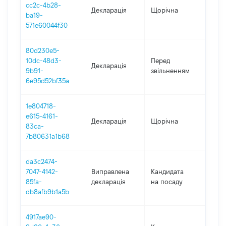
cc2c-4b28-
Декларація
Щорічна
2024
ba19-
571e60044f30
80d230e5-
01.0
10dc-48d3-
Перед
Декларація
-
9b91-
звільненням
11.10
6e95d52bf35a
1e804718-
e615-4161-
Декларація
Щорічна
202
83ca-
7b80631a1b68
da3c2474-
7047-4142-
Виправлена
Кандидата
202
85fa-
декларація
на посаду
db8afb9b1a5b
4917ae90-