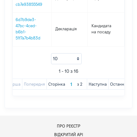
cb7e93855549
6d7b9de3-
47bc-4ced-
Кандидата
Декларація
202
b6b1-
на посаду
51f7a7b4b83d
1 - 10 з 16
Перша
Попередня
Сторінка
з
2
Наступна
Остання
ПРО РЕЄСТР
ВІДКРИТИЙ АРІ