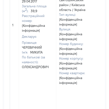
Святошинський
29.04.2017
район / Київська
Загальна площа
2
область / Україна
(м
):
39,9
Тип вулиці:
Реєстраційний
[Конфіденційна
номер:
[Не
інформація]
1
[Конфіденційна
відо
Вулиця:
інформація]
[Конфіденційна
Декларує:
інформація]
Прізвище:
Номер будинку:
ЧЕРЕВИЧНИЙ
[Конфіденційна
Ім'я:
МИКИТА
інформація]
По батькові (за
Номер корпусу:
наявності):
[Конфіденційна
ОЛЕКСАНДРОВИЧ
інформація]
Номер квартири:
[Конфіденційна
інформація]