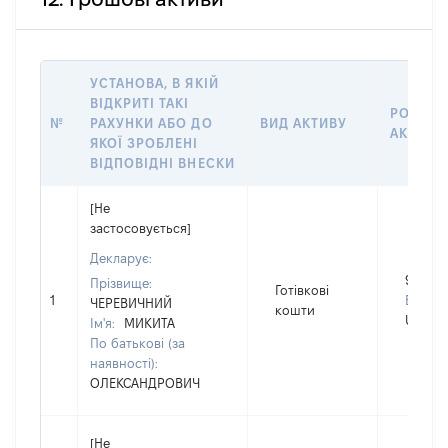
УСТАНОВА, В ЯКІЙ
ВІДКРИТІ ТАКІ
РОЗМІР
№
РАХУНКИ АБО ДО
ВИД АКТИВУ
АКТИВУ
ЯКОЇ ЗРОБЛЕНІ
ВІДПОВІДНІ ВНЕСКИ
[Не
застосовується]
Декларує:
9000
Прізвище:
Готівкові
1
Валюта
ЧЕРЕВИЧНИЙ
кошти
USD
Ім'я:
МИКИТА
По батькові (за
наявності):
ОЛЕКСАНДРОВИЧ
[Не