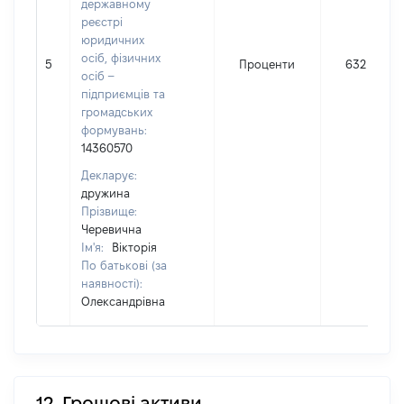
державному
реєстрі
юридичних
осіб, фізичних
5
Проценти
632
осіб –
підприємців та
громадських
формувань:
14360570
Декларує:
дружина
Прізвище:
Черевична
Ім'я:
Вікторія
По батькові (за
наявності):
Олександрівна
12. Грошові активи