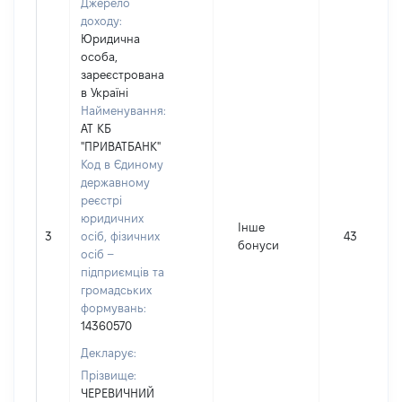
Джерело
доходу:
Юридична
особа,
зареєстрована
в Україні
Найменування:
АТ КБ
"ПРИВАТБАНК"
Код в Єдиному
державному
реєстрі
юридичних
Інше
3
осіб, фізичних
43
бонуси
осіб –
підприємців та
громадських
формувань:
14360570
Декларує:
Прізвище:
ЧЕРЕВИЧНИЙ