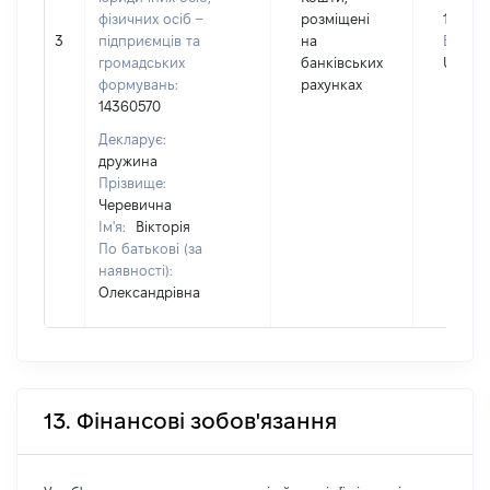
фізичних осіб –
розміщені
13000
3
підприємців та
на
Валюта
громадських
банківських
UAH
формувань:
рахунках
14360570
Декларує:
дружина
Прізвище:
Черевична
Ім'я:
Вікторія
По батькові (за
наявності):
Олександрівна
13. Фінансові зобов'язання