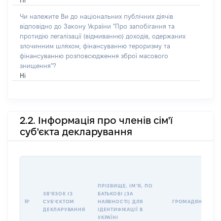
Ні
Чи належите Ви до національних публічних діячів
відповідно до Закону України "Про запобігання та
протидію легалізації (відмиванню) доходів, одержаних
злочинним шляхом, фінансуванню тероризму та
фінансуванню розповсюдження зброї масового
знищення"?
Ні
2.2. Інформація про членів сім'ї
суб'єкта декларування
ПРІЗВИЩЕ, ІМʼЯ, ПО
ЗВʼЯЗОК ІЗ
БАТЬКОВІ (ЗА
№
СУБʼЄКТОМ
НАЯВНОСТІ) ДЛЯ
ГРОМАДЯНСТВО
ДЕКЛАРУВАННЯ
ІДЕНТИФІКАЦІЇ В
УКРАЇНІ