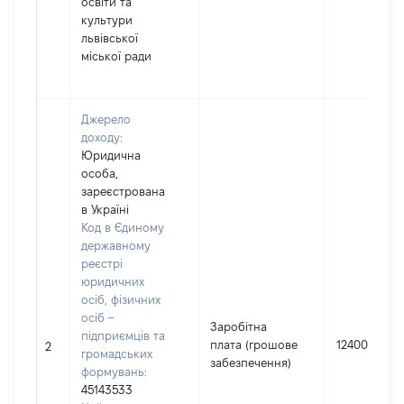
освіти та
культури
львівської
міської ради
Джерело
доходу:
Юридична
особа,
зареєстрована
в Україні
Код в Єдиному
державному
реєстрі
юридичних
осіб, фізичних
осіб –
Заробітна
підприємців та
плата (грошове
124002
2
громадських
забезпечення)
формувань:
45143533