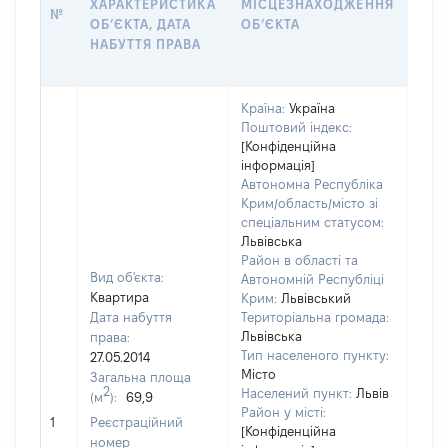
ХАРАКТЕРИСТИКА
МІСЦЕЗНАХОДЖЕННЯ
ПРА
№
ОБʼЄКТА, ДАТА
ОБʼЄКТА
ОС
НАБУТТЯ ПРАВА
ГР
ОЦІ
Країна:
Україна
Поштовий індекс:
[Конфіденційна
інформація]
Автономна Республіка
Крим/область/місто зі
спеціальним статусом:
Львівська
Район в області та
Вид об'єкта:
Автономній Республіці
Квартира
Крим:
Львівський
Дата набуття
Територіальна громада:
Львівська
права:
Тип населеного пункту:
27.05.2014
Місто
Загальна площа
2
Населений пункт:
Львів
(м
):
69,9
[Не
Район у місті:
1
Реєстраційний
заст
[Конфіденційна
номер