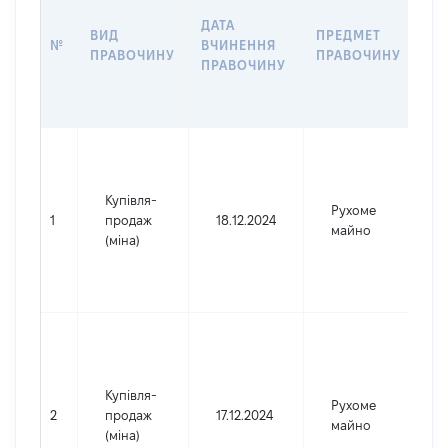
ДАТА
ВИД
ПРЕДМЕТ
НА
№
ВЧИНЕННЯ
ПРАВОЧИНУ
ПРАВОЧИНУ
ПР
ПРАВОЧИНУ
Купівля-
Рухоме
1
продаж
18.12.2024
майно
(міна)
с
Купівля-
с
Рухоме
2
продаж
17.12.2024
майно
(міна)