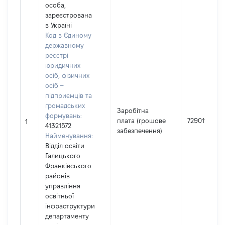
особа,
зареєстрована
в Україні
Код в Єдиному
державному
реєстрі
юридичних
осіб, фізичних
осіб –
підприємців та
громадських
Заробітна
формувань:
плата (грошове
729011
1
41321572
забезпечення)
Найменування:
Відділ освіти
Галицького
Франківського
районів
управління
освітньої
інфраструктури
департаменту