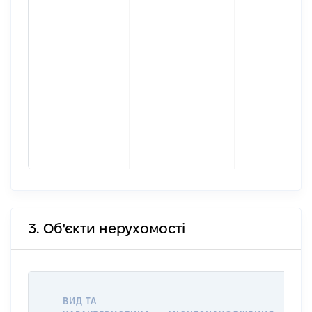
3. Об'єкти нерухомості
ВАР
ВИД ТА
ДАТ