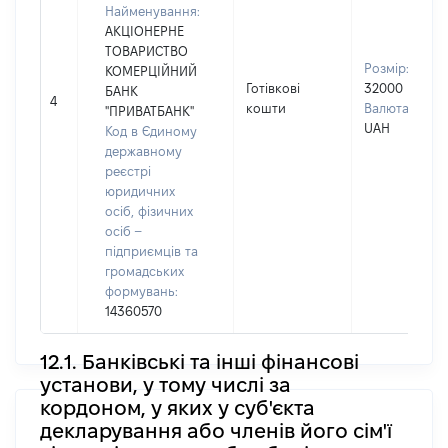
Найменування:
АКЦІОНЕРНЕ
ТОВАРИСТВО
Розмір:
КОМЕРЦІЙНИЙ
Готівкові
32000
БАНК
4
кошти
Валюта:
"ПРИВАТБАНК"
UAH
Код в Єдиному
державному
реєстрі
юридичних
осіб, фізичних
осіб –
підприємців та
громадських
формувань:
14360570
12.1. Банківські та інші фінансові
установи, у тому числі за
кордоном, у яких у суб'єкта
декларування або членів його сім'ї