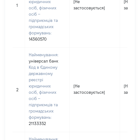
юридичних
[Не
[Не
1
осіб, фізичних
застосовується]
застосо
осіб –
підприємців та
громадських
формувань:
14360570
Найменування:
універсал банк
Код в Єдиному
державному
реєстрі
юридичних
[Не
[Не
2
осіб, фізичних
застосовується]
застосо
осіб –
підприємців та
громадських
формувань:
21133352
Найменування: