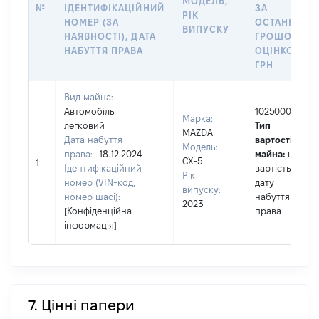
МОДЕЛЬ,
№
ІДЕНТИФІКАЦІЙНИЙ
ЗА
РІК
НОМЕР (ЗА
ОСТАННЬО
ВИПУСКУ
НАЯВНОСТІ), ДАТА
ГРОШОВОЮ
НАБУТТЯ ПРАВА
ОЦІНКОЮ,
ГРН
Вид майна:
Автомобіль
1025000
Марка:
легковий
Тип
MAZDA
Дата набуття
вартості
Модель:
права:
18.12.2024
майна:
це
CX-5
1
Ідентифікаційний
вартість на
Рік
номер (VIN-код,
дату
випуску:
номер шасі):
набуття
2023
[Конфіденційна
права
інформація]
7. Цінні папери