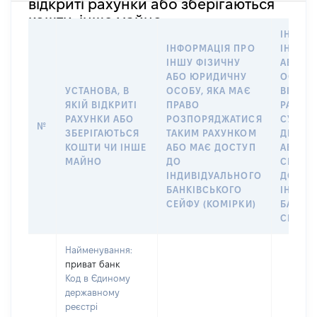
відкриті рахунки або зберігаються
кошти, інше майно
ІНФОР
ІНФОРМАЦІЯ ПРО
ІНШУ 
ІНШУ ФІЗИЧНУ
АБО Ю
АБО ЮРИДИЧНУ
ОСОБУ,
УСТАНОВА, В
ОСОБУ, ЯКА МАЄ
ВІДКР
ЯКІЙ ВІДКРИТІ
ПРАВО
РАХУНО
РАХУНКИ АБО
РОЗПОРЯДЖАТИСЯ
СУБ’ЄК
№
ЗБЕРІГАЮТЬСЯ
ТАКИМ РАХУНКОМ
ДЕКЛА
КОШТИ ЧИ ІНШЕ
АБО МАЄ ДОСТУП
АБО ЧЛ
МАЙНО
ДО
СІМ’Ї 
ІНДИВІДУАЛЬНОГО
ДОГОВ
БАНКІВСЬКОГО
ІНДИВ
СЕЙФУ (КОМІРКИ)
БАНКІ
СЕЙФУ 
Найменування:
приват банк
Код в Єдиному
державному
реєстрі