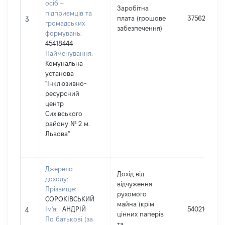
осіб –
Заробітна
підприємців та
плата (грошове
375627
3
громадських
забезпечення)
формувань:
45418444
Найменування:
Комунальна
установа
"Інклюзивно-
ресурсний
центр
Сихівського
району № 2 м.
Львова"
Джерело
Дохід від
доходу:
відчуження
Прізвище:
рухомого
СОРОКІВСЬКИЙ
майна (крім
Ім'я:
АНДРІЙ
540216
4
цінних паперів
По батькові (за
та