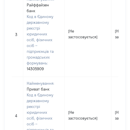
Райффайзен
банк
Код в Єдиному
державному
реєстрі
[Не
[Не
юридичних
3
застосовується]
застосо
осіб, фізичних
осіб –
підприємців та
громадських
формувань:
14305909
Найменування:
Приват банк
Код в Єдиному
державному
реєстрі
юридичних
[Не
[Не
4
осіб, фізичних
застосовується]
застосо
осіб –
підприємців та