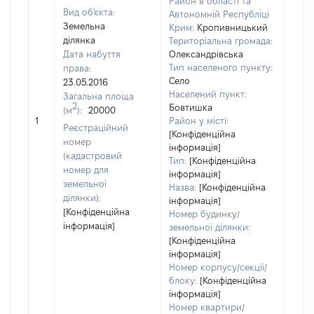
Район в області та
Вид об'єкта:
Автономній Республіці
Земельна
Крим:
Кропивницький
ділянка
Територіальна громада:
Дата набуття
Олександрівська
Тип населеного пункту:
права:
Село
23.05.2016
Населений пункт:
Загальна площа
2
Бовтишка
(м
):
20000
[Не
1
Район у місті:
заст
Реєстраційний
[Конфіденційна
номер
інформація]
(кадастровий
Тип:
[Конфіденційна
номер для
інформація]
земельної
Назва:
[Конфіденційна
ділянки):
інформація]
[Конфіденційна
Номер будинку/
інформація]
земельної ділянки:
[Конфіденційна
інформація]
Номер корпусу/секції/
блоку:
[Конфіденційна
інформація]
Номер квартири/