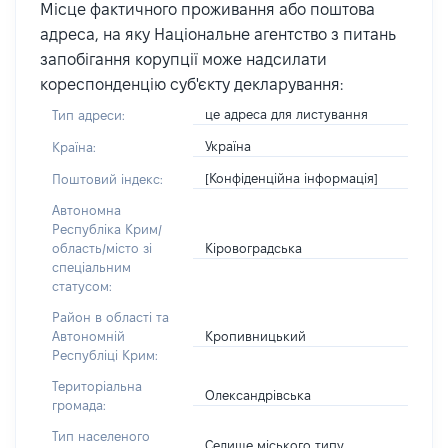
Місце фактичного проживання або поштова
адреса, на яку Національне агентство з питань
запобігання корупції може надсилати
кореспонденцію суб'єкту декларування:
це адреса для листування
Тип адреси:
Україна
Країна:
[Конфіденційна інформація]
Поштовий індекс:
Автономна
Республіка Крим/
Кіровоградська
область/місто зі
спеціальним
статусом:
Район в області та
Кропивницький
Автономній
Республіці Крим:
Територіальна
Олександрівська
громада:
Тип населеного
Селище міського типу