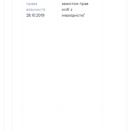
права
захистом прав
власності):
осіб з
28.10.2019
інвалідністю"