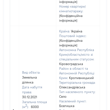
інформація]
Номер квартири/
кімнати/гаражу:
[Конфіденційна
інформація]
Країна:
Україна
Поштовий індекс:
[Конфіденційна
інформація]
Автономна Республіка
Крим/область/місто зі
спеціальним статусом:
Кіровоградська
Район в області та
Вид об'єкта:
Автономній Республіці
Земельна
Крим:
Кропивницький
ділянка
Територіальна громада:
Дата набуття
Олександрівська
Тип населеного пункту:
права:
Село
30.12.2021
1964
Населений пункт:
Загальна площа
Тип 
2
Бовтишка
(м
):
6000