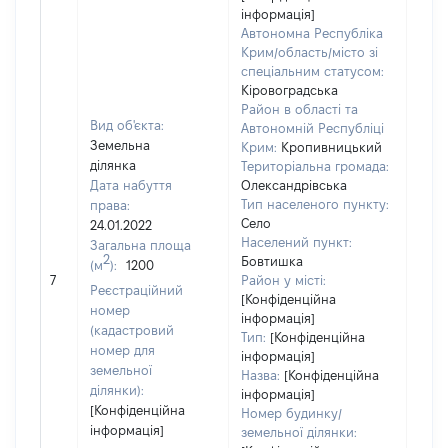
інформація]
Автономна Республіка
Крим/область/місто зі
спеціальним статусом:
Кіровоградська
Район в області та
Вид об'єкта:
Автономній Республіці
Земельна
Крим:
Кропивницький
ділянка
Територіальна громада:
Дата набуття
Олександрівська
Тип населеного пункту:
права:
Село
24.01.2022
Населений пункт:
Загальна площа
2
Бовтишка
(м
):
1200
[Не 
7
Район у місті:
Реєстраційний
[Конфіденційна
номер
інформація]
(кадастровий
Тип:
[Конфіденційна
номер для
інформація]
земельної
Назва:
[Конфіденційна
ділянки):
інформація]
[Конфіденційна
Номер будинку/
інформація]
земельної ділянки: