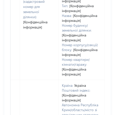
інформація]
набу
(кадастровий
Тип:
[Конфіденційна
номер для
інформація]
земельної
Назва:
[Конфіденційна
ділянки):
інформація]
[Конфіденційна
Номер будинку/
інформація]
земельної ділянки:
[Конфіденційна
інформація]
Номер корпусу/секції/
блоку:
[Конфіденційна
інформація]
Номер квартири/
кімнати/гаражу:
[Конфіденційна
інформація]
Країна:
Україна
Поштовий індекс:
[Конфіденційна
інформація]
Автономна Республіка
Крим/область/місто зі
спеціальним статусом: