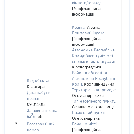
кімнати/гаражу:
[Конфіденційна
інформація]
Країна:
Україна
Поштовий індекс:
[Конфіденційна
інформація]
Автономна Республіка
Крим/область/місто зі
спеціальним статусом:
Кіровоградська
Район в області та
Автономній Республіці
Вид об'єкта:
Крим:
Кропивницький
Квартира
Територіальна громада:
Дата набуття
Олександрівська
права:
Тип населеного пункту:
09.01.2018
Селище міського типу
Загальна площа
400
Населений пункт:
2
(м
):
38
Тип 
Олександрівка
обʼє
2
Реєстраційний
Район у місті:
варт
[Конфіденційна
номер