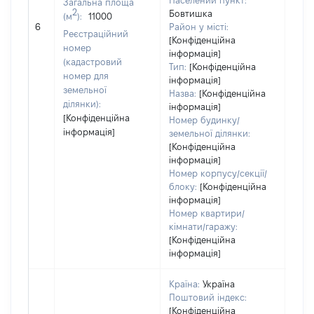
Населений пункт:
Загальна площа
2
Бовтишка
(м
):
11000
[Не
6
Район у місті:
заст
Реєстраційний
[Конфіденційна
номер
інформація]
(кадастровий
Тип:
[Конфіденційна
номер для
інформація]
земельної
Назва:
[Конфіденційна
ділянки):
інформація]
[Конфіденційна
Номер будинку/
інформація]
земельної ділянки:
[Конфіденційна
інформація]
Номер корпусу/секції/
блоку:
[Конфіденційна
інформація]
Номер квартири/
кімнати/гаражу:
[Конфіденційна
інформація]
Країна:
Україна
Поштовий індекс:
[Конфіденційна