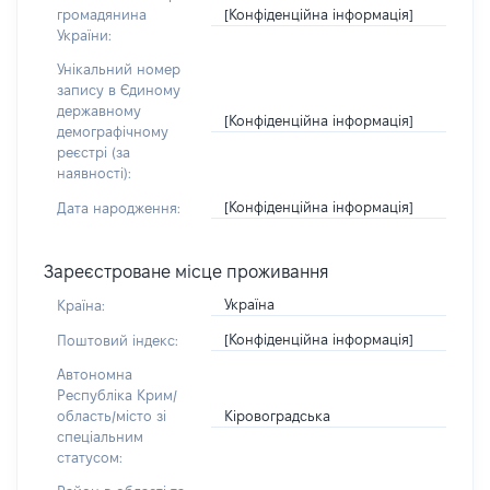
[Конфіденційна інформація]
громадянина
України:
Унікальний номер
запису в Єдиному
державному
[Конфіденційна інформація]
демографічному
реєстрі (за
наявності):
[Конфіденційна інформація]
Дата народження:
Зареєстроване місце проживання
Україна
Країна:
[Конфіденційна інформація]
Поштовий індекс:
Автономна
Республіка Крим/
Кіровоградська
область/місто зі
спеціальним
статусом: