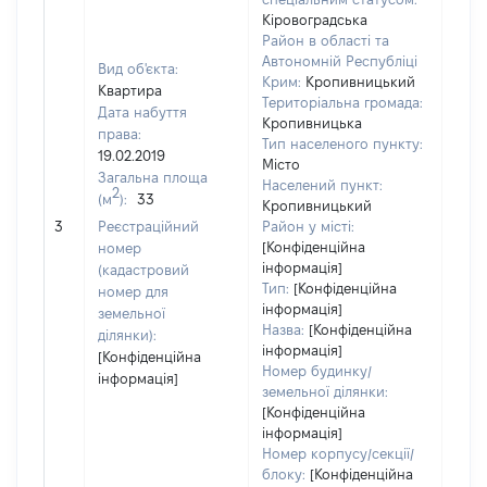
Кіровоградська
Район в області та
Автономній Республіці
Вид об'єкта:
Крим:
Кропивницький
Квартира
Територіальна громада:
Дата набуття
Кропивницька
права:
Тип населеного пункту:
19.02.2019
Місто
Загальна площа
200
Населений пункт:
2
(м
):
33
Тип 
Кропивницький
обʼє
3
Реєстраційний
Район у місті:
варт
[Конфіденційна
номер
інформація]
набу
(кадастровий
Тип:
[Конфіденційна
номер для
інформація]
земельної
Назва:
[Конфіденційна
ділянки):
інформація]
[Конфіденційна
Номер будинку/
інформація]
земельної ділянки:
[Конфіденційна
інформація]
Номер корпусу/секції/
блоку:
[Конфіденційна