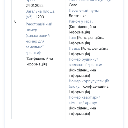
Село
24.01.2022
Населений пункт:
Загальна площа
2
Бовтишка
(м
):
1200
[Не 
8
Район у місті:
Реєстраційний
[Конфіденційна
номер
інформація]
(кадастровий
Тип:
[Конфіденційна
номер для
інформація]
земельної
Назва:
[Конфіденційна
ділянки):
інформація]
[Конфіденційна
Номер будинку/
інформація]
земельної ділянки:
[Конфіденційна
інформація]
Номер корпусу/секції/
блоку:
[Конфіденційна
інформація]
Номер квартири/
кімнати/гаражу:
[Конфіденційна
інформація]