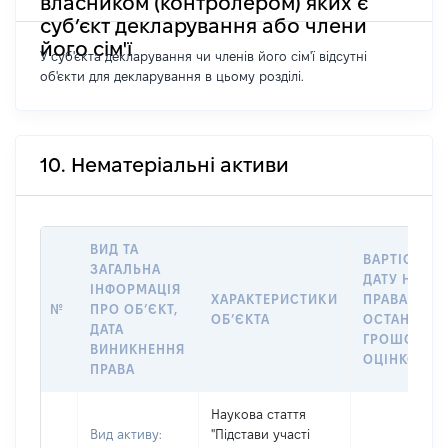
власником (контролером) яких є
суб’єкт декларування або члени
його сім'ї
У суб'єкта декларування чи членів його сім'ї відсутні
об'єкти для декларування в цьому розділі.
10. Нематеріальні активи
ВИД ТА
ВАРТІСТЬ Н
ЗАГАЛЬНА
ДАТУ НАБУТ
ІНФОРМАЦІЯ
ХАРАКТЕРИСТИКИ
ПРАВА АБО 
№
ПРО ОБʼЄКТ,
ОБʼЄКТА
ОСТАННЬО
ДАТА
ГРОШОВО
ВИНИКНЕННЯ
ОЦІНКОЮ, 
ПРАВА
Наукова стаття
Вид активу:
"Підстави участі