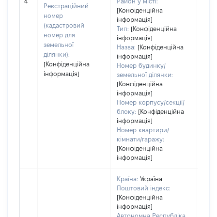
обʼє
4
Район у місті:
Реєстраційний
варт
[Конфіденційна
номер
інформація]
набу
(кадастровий
Тип:
[Конфіденційна
номер для
інформація]
земельної
Назва:
[Конфіденційна
ділянки):
інформація]
[Конфіденційна
Номер будинку/
інформація]
земельної ділянки:
[Конфіденційна
інформація]
Номер корпусу/секції/
блоку:
[Конфіденційна
інформація]
Номер квартири/
кімнати/гаражу:
[Конфіденційна
інформація]
Країна:
Україна
Поштовий індекс:
[Конфіденційна
інформація]
Автономна Республіка