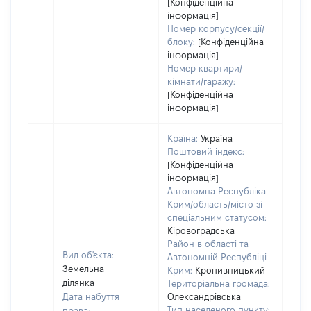
[Конфіденційна
інформація]
Номер корпусу/секції/
блоку:
[Конфіденційна
інформація]
Номер квартири/
кімнати/гаражу:
[Конфіденційна
інформація]
Країна:
Україна
Поштовий індекс:
[Конфіденційна
інформація]
Автономна Республіка
Крим/область/місто зі
спеціальним статусом:
Кіровоградська
Район в області та
Вид об'єкта:
Автономній Республіці
Земельна
Крим:
Кропивницький
ділянка
Територіальна громада:
Дата набуття
Олександрівська
Тип населеного пункту:
права: