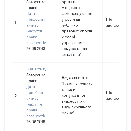
Авторське
органів
право
місцевого
Дата
самоврядування
придбання
у розгляді
[Не
1
активу
публічно-
застосовуєть
(набуття
правових спорів
права
у сфері
власності):
управління
26.09.2018
комунальною
власністю"
Вид активу:
Авторське
Наукова стаття
право
"Поняття, ознаки
Дата
та види
придбання
[Не
комунальної
2
активу
застосовуєть
власності як
(набуття
виду публічного
права
майна"
власності):
26.06.2019