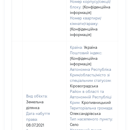
Номер корпусу/секції/
блоку:
[Конфіденційна
інформація]
Номер квартири/
кімнати/гаражу:
[Конфіденційна
інформація]
Країна:
Україна
Поштовий індекс:
[Конфіденційна
інформація]
Автономна Республіка
Крим/область/місто зі
спеціальним статусом:
Кіровоградська
Район в області та
Вид об'єкта:
Автономній Республіці
Земельна
Крим:
Кропивницький
ділянка
Територіальна громада:
Дата набуття
Олександрівська
Тип населеного пункту:
права:
Село
08.07.2021