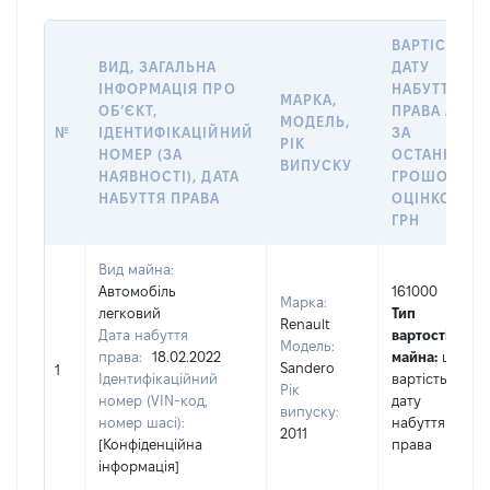
ВАРТІСТЬ Н
ВИД, ЗАГАЛЬНА
ДАТУ
ІНФОРМАЦІЯ ПРО
НАБУТТЯ
МАРКА,
ОБʼЄКТ,
ПРАВА АБО
МОДЕЛЬ,
№
ІДЕНТИФІКАЦІЙНИЙ
ЗА
РІК
НОМЕР (ЗА
ОСТАННЬО
ВИПУСКУ
НАЯВНОСТІ), ДАТА
ГРОШОВОЮ
НАБУТТЯ ПРАВА
ОЦІНКОЮ,
ГРН
Вид майна:
Автомобіль
161000
Марка:
легковий
Тип
Renault
Дата набуття
вартості
Модель:
права:
18.02.2022
майна:
це
Sandero
1
Ідентифікаційний
вартість на
Рік
номер (VIN-код,
дату
випуску:
номер шасі):
набуття
2011
[Конфіденційна
права
інформація]