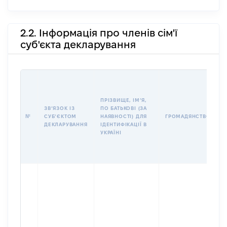
2.2. Інформація про членів сім'ї
суб'єкта декларування
П
І
Б
ПРІЗВИЩЕ, ІМʼЯ,
І
ЗВʼЯЗОК ІЗ
ПО БАТЬКОВІ (ЗА
№
СУБʼЄКТОМ
НАЯВНОСТІ) ДЛЯ
ГРОМАДЯНСТВО
У
ДЕКЛАРУВАННЯ
ІДЕНТИФІКАЦІЇ В
Д
УКРАЇНІ