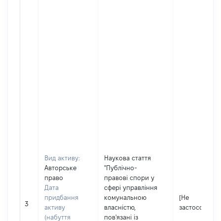
Вид активу:
Наукова стаття
Авторське
"Публічно-
право
правові спори у
Дата
сфері управління
придбання
комунальною
[Не
3
активу
власністю,
застосовуєть
(набуття
пов'язані із