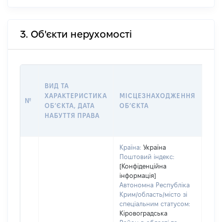
3. Об'єкти нерухомості
ВАР
ВИД ТА
ДАТ
ХАРАКТЕРИСТИКА
МІСЦЕЗНАХОДЖЕННЯ
ПРА
№
ОБʼЄКТА, ДАТА
ОБʼЄКТА
ОС
НАБУТТЯ ПРАВА
ГР
ОЦІ
Країна:
Україна
Поштовий індекс:
[Конфіденційна
інформація]
Автономна Республіка
Крим/область/місто зі
спеціальним статусом:
Кіровоградська