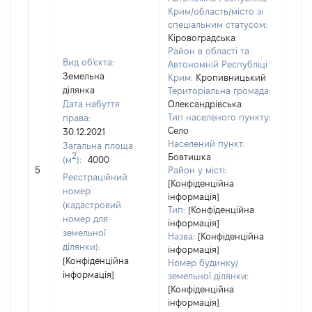
Крим/область/місто зі
спеціальним статусом:
Кіровоградська
Район в області та
Вид об'єкта:
Автономній Республіці
Земельна
Крим:
Кропивницький
ділянка
Територіальна громада:
Дата набуття
Олександрівська
Тип населеного пункту:
права:
Село
30.12.2021
1279
Населений пункт:
Загальна площа
Тип 
2
Бовтишка
(м
):
4000
обʼє
5
Район у місті:
Реєстраційний
варт
[Конфіденційна
номер
інформація]
набу
(кадастровий
Тип:
[Конфіденційна
номер для
інформація]
земельної
Назва:
[Конфіденційна
ділянки):
інформація]
[Конфіденційна
Номер будинку/
інформація]
земельної ділянки:
[Конфіденційна
інформація]