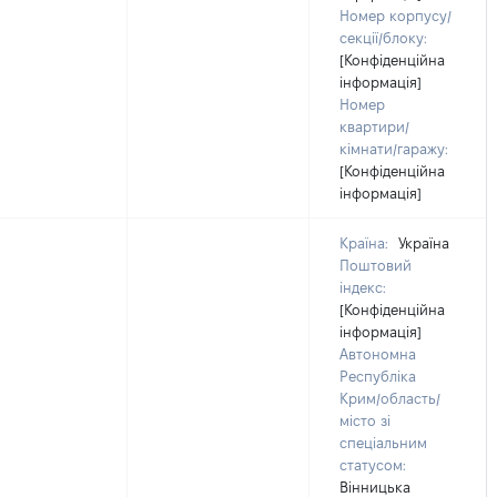
Номер корпусу/
секції/блоку:
[Конфіденційна
інформація]
Номер
квартири/
кімнати/гаражу:
[Конфіденційна
інформація]
Країна:
Україна
Поштовий
індекс:
[Конфіденційна
інформація]
Автономна
Республіка
Крим/область/
місто зі
спеціальним
статусом:
Вінницька