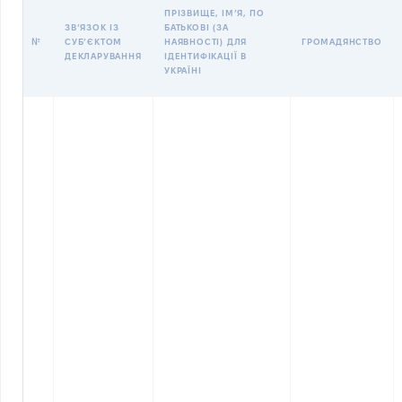
ПРІЗВИЩЕ, ІМʼЯ, ПО
ЗВʼЯЗОК ІЗ
БАТЬКОВІ (ЗА
№
СУБʼЄКТОМ
НАЯВНОСТІ) ДЛЯ
ГРОМАДЯНСТВО
ДЕКЛАРУВАННЯ
ІДЕНТИФІКАЦІЇ В
УКРАЇНІ