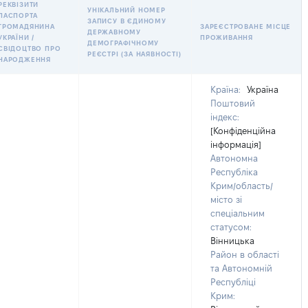
РЕКВІЗИТИ
УНІКАЛЬНИЙ НОМЕР
ПАСПОРТА
ЗАПИСУ В ЄДИНОМУ
ГРОМАДЯНИНА
ЗАРЕЄСТРОВАНЕ МІСЦЕ
ДЕРЖАВНОМУ
УКРАЇНИ /
ПРОЖИВАННЯ
ДЕМОГРАФІЧНОМУ
СВІДОЦТВО ПРО
РЕЄСТРІ (ЗА НАЯВНОСТІ)
НАРОДЖЕННЯ
Країна:
Україна
Поштовий
індекс:
[Конфіденційна
інформація]
Автономна
Республіка
Крим/область/
місто зі
спеціальним
статусом:
Вінницька
Район в області
та Автономній
Республіці
Крим: