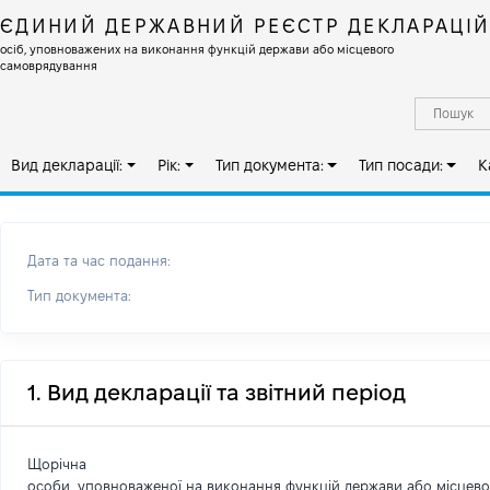
ЄДИНИЙ ДЕРЖАВНИЙ РЕЄСТР ДЕКЛАРАЦІ
осіб, уповноважених на виконання функцій держави або місцевого
самоврядування
Вид декларації:
Рік:
Тип документа:
Тип посади:
К
Дата та час подання:
Тип документа:
1. Вид декларації та звітний період
Щорічна
особи, уповноваженої на виконання функцій держави або місцев