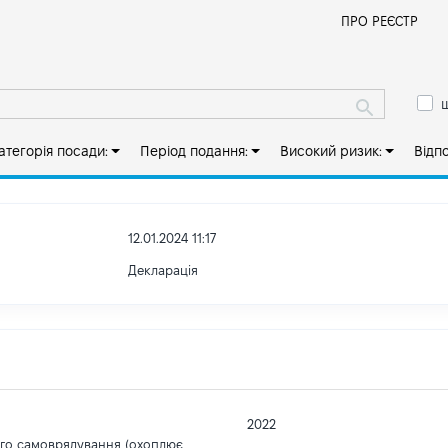
Й
ПРО РЕЄСТР
ш
атегорія посади:
Період подання:
Високий ризик:
Відп
12.01.2024 11:17
Декларація
2022
ого самоврядування (охоплює