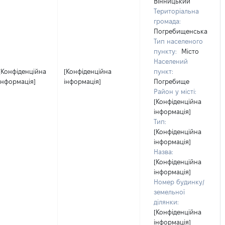
Вінницький
Територіальна
громада:
Погребищенська
Тип населеного
пункту:
Місто
Населений
[Конфіденційна
[Конфіденційна
пункт:
інформація]
інформація]
Погребище
Район у місті:
[Конфіденційна
інформація]
Тип:
[Конфіденційна
інформація]
Назва:
[Конфіденційна
інформація]
Номер будинку/
земельної
ділянки:
[Конфіденційна
інформація]