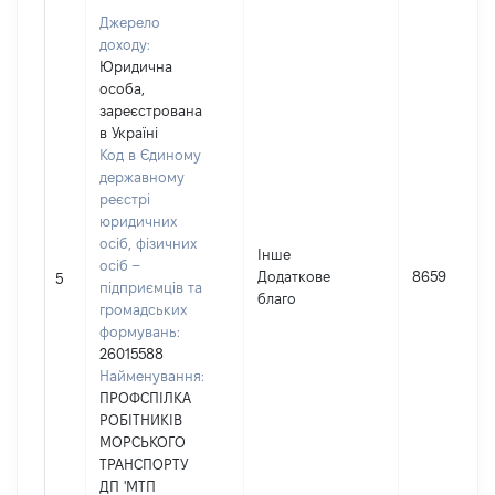
Джерело
доходу:
Юридична
особа,
зареєстрована
в Україні
Код в Єдиному
державному
реєстрі
юридичних
осіб, фізичних
Інше
осіб –
Додаткове
8659
5
підприємців та
благо
громадських
формувань:
26015588
Найменування:
ПРОФСПІЛКА
РОБІТНИКІВ
МОРСЬКОГО
ТРАНСПОРТУ
ДП 'МТП