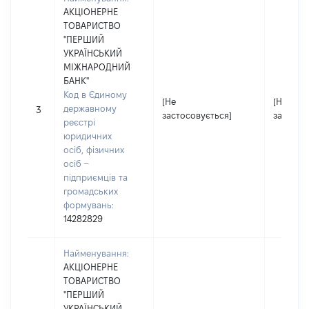
АКЦІОНЕРНЕ
ТОВАРИСТВО
"ПЕРШИЙ
УКРАЇНСЬКИЙ
МІЖНАРОДНИЙ
БАНК"
Код в Єдиному
[Не
[Не
державному
3
застосовується]
застосо
реєстрі
юридичних
осіб, фізичних
осіб –
підприємців та
громадських
формувань:
14282829
Найменування:
АКЦІОНЕРНЕ
ТОВАРИСТВО
"ПЕРШИЙ
УКРАЇНСЬКИЙ