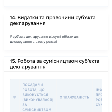
14. Видатки та правочини суб'єкта
декларування
У суб'єкта декларування відсутні об'єкти для
декларування в цьому розділі.
15. Робота за сумісництвом суб’єкта
декларування
ПОСАДА ЧИ
РОБОТА, ЩО
ІНФОРМА
ВИКОНУЄТЬСЯ
ПРО МІС
№
ОПЛАЧУВАНІСТЬ
(ВИКОНУВАЛАСЯ)
РОБОТИ 
ЗА
СУМІСН
СУМІСНИЦТВОМ