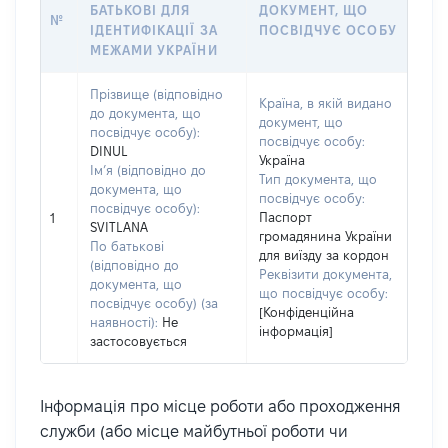
БАТЬКОВІ ДЛЯ
ДОКУМЕНТ, ЩО
№
ІДЕНТИФІКАЦІЇ ЗА
ПОСВІДЧУЄ ОСОБУ
МЕЖАМИ УКРАЇНИ
Прізвище (відповідно
Країна, в якій видано
до документа, що
документ, що
посвідчує особу):
посвідчує особу:
DINUL
Україна
Ім’я (відповідно до
Тип документа, що
документа, що
посвідчує особу:
посвідчує особу):
Паспорт
1
SVITLANA
громадянина України
По батькові
для виїзду за кордон
(відповідно до
Реквізити документа,
документа, що
що посвідчує особу:
посвідчує особу) (за
[Конфіденційна
наявності):
Не
інформація]
застосовується
Інформація про місце роботи або проходження
служби (або місце майбутньої роботи чи