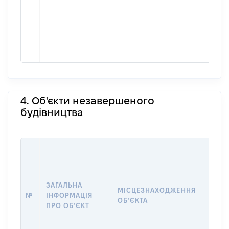
4. Об'єкти незавершеного
будівництва
ЗАГАЛЬНА
ПІДС
МІСЦЕЗНАХОДЖЕННЯ
№
ІНФОРМАЦІЯ
ДЕКЛ
ОБʼЄКТА
ПРО ОБʼЄКТ
ОБʼЄ