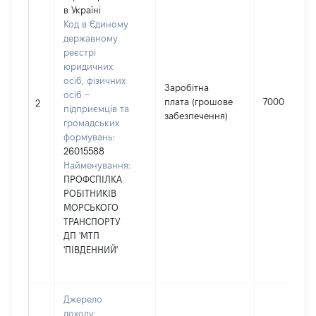
в Україні
Код в Єдиному
державному
реєстрі
юридичних
осіб, фізичних
Заробітна
осіб –
плата (грошове
7000
2
підприємців та
забезпечення)
громадських
формувань:
26015588
Найменування:
ПРОФСПІЛКА
РОБІТНИКІВ
МОРСЬКОГО
ТРАНСПОРТУ
ДП 'МТП
'ПІВДЕННИЙ'
Джерело
доходу: