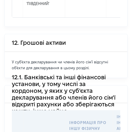
'ПІВДЕННИЙ'
12. Грошові активи
У суб'єкта декларування чи членів його сім'ї відсутні
об'єкти для декларування в цьому розділі.
12.1. Банківські та інші фінансові
установи, у тому числі за
кордоном, у яких у суб'єкта
декларування або членів його сім'ї
відкриті рахунки або зберігаються
кошти, інше майно
ІНФОР
ІНФОРМАЦІЯ ПРО
ІНШУ 
ІНШУ ФІЗИЧНУ
АБО Ю