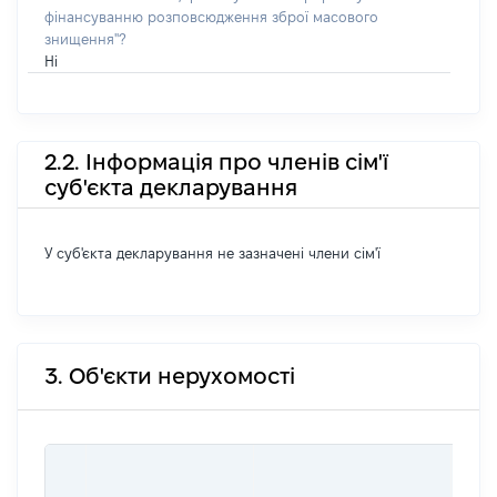
фінансуванню розповсюдження зброї масового
знищення"?
Ні
2.2. Інформація про членів сім'ї
суб'єкта декларування
У суб'єкта декларування не зазначені члени сім'ї
3. Об'єкти нерухомості
ВАР
ДАТ