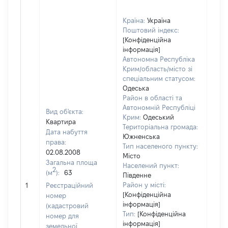
Країна:
Україна
Поштовий індекс:
[Конфіденційна
інформація]
Автономна Республіка
Крим/область/місто зі
спеціальним статусом:
Одеська
Район в області та
Автономній Республіці
Вид об'єкта:
Крим:
Одеський
Квартира
Територіальна громада:
Дата набуття
Южненська
права:
Тип населеного пункту:
02.08.2008
Місто
Загальна площа
Населений пункт:
2
(м
):
63
Південне
[Не 
Район у місті:
1
Реєстраційний
[Конфіденційна
номер
інформація]
(кадастровий
Тип:
[Конфіденційна
номер для
інформація]
земельної