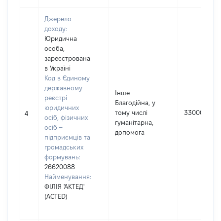
Джерело
доходу:
Юридична
особа,
зареєстрована
в Україні
Код в Єдиному
державному
Інше
реєстрі
Благодійна, у
юридичних
тому числі
33000
4
осіб, фізичних
гуманітарна,
осіб –
допомога
підприємців та
громадських
формувань:
26620088
Найменування:
ФІЛІЯ 'АКТЕД'
(ACTED)