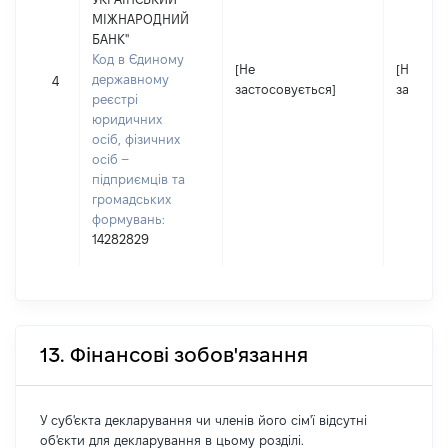
МІЖНАРОДНИЙ
БАНК"
Код в Єдиному
[Не
[Не
державному
4
застосовується]
застосо
реєстрі
юридичних
осіб, фізичних
осіб –
підприємців та
громадських
формувань:
14282829
13. Фінансові зобов'язання
У суб'єкта декларування чи членів його сім'ї відсутні
об'єкти для декларування в цьому розділі.