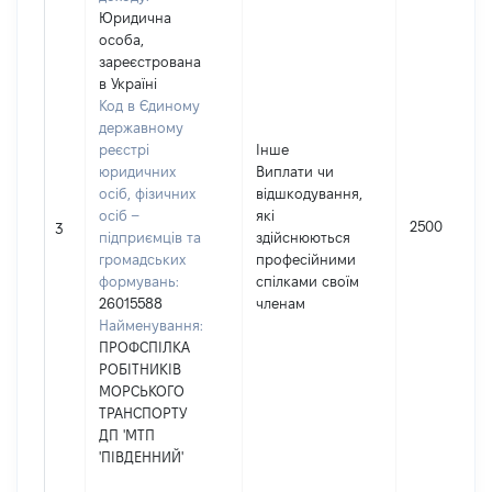
Юридична
особа,
зареєстрована
в Україні
Код в Єдиному
державному
реєстрі
Інше
юридичних
Виплати чи
осіб, фізичних
відшкодування,
осіб –
які
2500
3
підприємців та
здійснюються
громадських
професійними
формувань:
спілками своїм
26015588
членам
Найменування:
ПРОФСПІЛКА
РОБІТНИКІВ
МОРСЬКОГО
ТРАНСПОРТУ
ДП 'МТП
'ПІВДЕННИЙ'