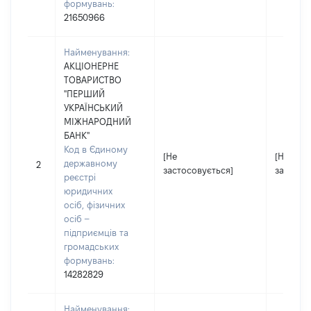
формувань:
21650966
Найменування:
АКЦІОНЕРНЕ
ТОВАРИСТВО
"ПЕРШИЙ
УКРАЇНСЬКИЙ
МІЖНАРОДНИЙ
БАНК"
Код в Єдиному
[Не
[Не
державному
2
застосовується]
застосо
реєстрі
юридичних
осіб, фізичних
осіб –
підприємців та
громадських
формувань:
14282829
Найменування: