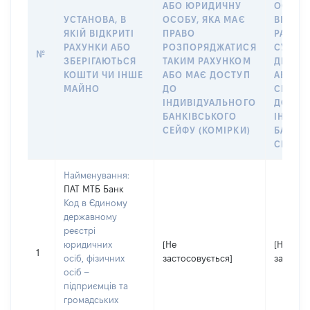
АБО ЮРИДИЧНУ
ОСОБУ,
УСТАНОВА, В
ОСОБУ, ЯКА МАЄ
ВІДКР
ЯКІЙ ВІДКРИТІ
ПРАВО
РАХУНО
РАХУНКИ АБО
РОЗПОРЯДЖАТИСЯ
СУБ’ЄК
№
ЗБЕРІГАЮТЬСЯ
ТАКИМ РАХУНКОМ
ДЕКЛА
КОШТИ ЧИ ІНШЕ
АБО МАЄ ДОСТУП
АБО ЧЛ
МАЙНО
ДО
СІМ’Ї 
ІНДИВІДУАЛЬНОГО
ДОГОВ
БАНКІВСЬКОГО
ІНДИВ
СЕЙФУ (КОМІРКИ)
БАНКІ
СЕЙФУ 
Найменування:
ПАТ МТБ Банк
Код в Єдиному
державному
реєстрі
юридичних
[Не
[Не
1
осіб, фізичних
застосовується]
застосо
осіб –
підприємців та
громадських