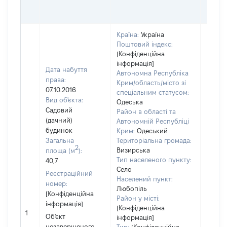
Країна:
Україна
Поштовий індекс:
[Конфіденційна
інформація]
Дата набуття
Автономна Республіка
права:
Крим/область/місто зі
07.10.2016
спеціальним статусом:
Вид об'єкта:
Одеська
Об'єкт
Садовий
Район в області та
належ
(дачний)
Автономній Республіці
суб'єк
будинок
Крим:
Одеський
декла
Загальна
Територіальна громада:
2
чи чл
Визирська
площа (м
):
сім'ї н
Тип населеного пункту:
40,7
власно
Село
Реєстраційний
відпов
Населений пункт:
номер:
Любопіль
Цивіл
[Конфіденційна
Район у місті:
кодек
інформація]
[Конфіденційна
Україн
1
Об'єкт
інформація]
Об'єкт
незавершеного