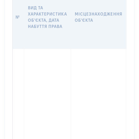
НАБ
ВИД ТА
ПРА
ХАРАКТЕРИСТИКА
МІСЦЕЗНАХОДЖЕННЯ
№
ЗА
ОБʼЄКТА, ДАТА
ОБʼЄКТА
ОС
НАБУТТЯ ПРАВА
ГР
ОЦІ
ГРН