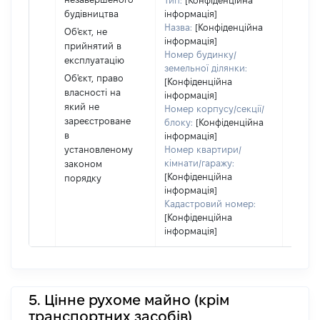
Тип:
[Конфіденційна
повні
будівництва
інформація]
частк
Назва:
[Конфіденційна
Об'єкт, не
побуд
інформація]
прийнятий в
матері
Номер будинку/
експлуатацію
за ко
земельної ділянки:
Об'єкт, право
[Конфіденційна
суб'єк
власності на
інформація]
декла
який не
Номер корпусу/секції/
або ч
зареєстроване
блоку:
[Конфіденційна
його сі
в
інформація]
установленому
Номер квартири/
кімнати/гаражу:
законом
[Конфіденційна
порядку
інформація]
Кадастровий номер:
[Конфіденційна
інформація]
5. Цінне рухоме майно (крім
транспортних засобів)