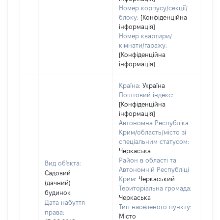
Номер корпусу/секції/
блоку:
[Конфіденційна
інформація]
Номер квартири/
кімнати/гаражу:
[Конфіденційна
інформація]
Країна:
Україна
Поштовий індекс:
[Конфіденційна
інформація]
Автономна Республіка
Крим/область/місто зі
спеціальним статусом:
Черкаська
Район в області та
Вид об'єкта:
Автономній Республіці
Садовий
Крим:
Черкаський
(дачний)
Територіальна громада:
будинок
Черкаська
Дата набуття
Тип населеного пункту:
права:
Місто