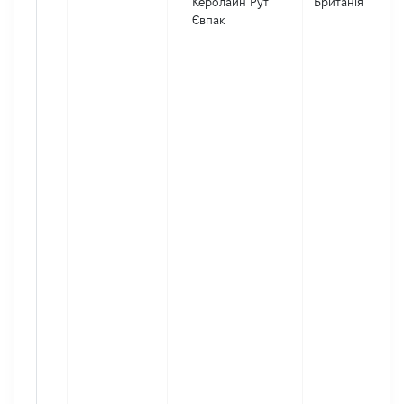
Керолайн Рут
Британія
Євпак