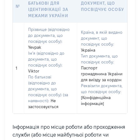
БАТЬКОВІ ДЛЯ
ДОКУМЕНТ, ЩО
№
ІДЕНТИФІКАЦІЇ ЗА
ПОСВІДЧУЄ ОСОБУ
МЕЖАМИ УКРАЇНИ
Прізвище (відповідно
Країна, в якій видано
до документа, що
документ, що
посвідчує особу):
посвідчує особу:
Yevpak
Україна
Ім’я (відповідно до
Тип документа, що
документа, що
посвідчує особу:
посвідчує особу):
Паспорт
1
Viktor
громадянина України
По батькові
для виїзду за кордон
(відповідно до
Реквізити документа,
документа, що
що посвідчує особу:
посвідчує особу) (за
[Конфіденційна
наявності):
Не
інформація]
застосовується
Інформація про місце роботи або проходження
служби (або місце майбутньої роботи чи