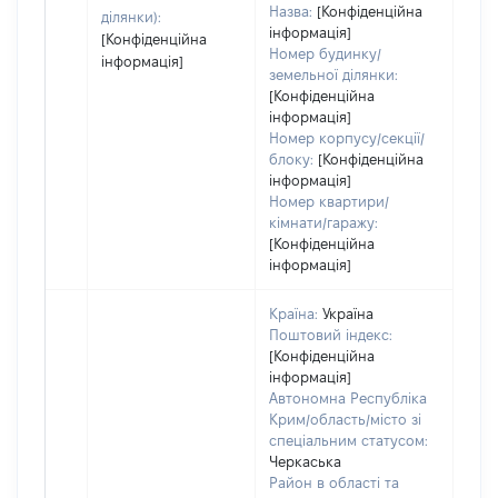
Назва:
[Конфіденційна
ділянки):
інформація]
[Конфіденційна
Номер будинку/
інформація]
земельної ділянки:
[Конфіденційна
інформація]
Номер корпусу/секції/
блоку:
[Конфіденційна
інформація]
Номер квартири/
кімнати/гаражу:
[Конфіденційна
інформація]
Країна:
Україна
Поштовий індекс:
[Конфіденційна
інформація]
Автономна Республіка
Крим/область/місто зі
спеціальним статусом:
Черкаська
Район в області та