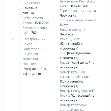
Автономній Республіці
Вид об'єкта:
Крим:
Черкаський
Земельна
Територіальна громада:
ділянка
Черкаська
Дата набуття
Тип населеного пункту:
права:
13.11.2020
Місто
Загальна площа
281
Населений пункт:
2
(м
):
782
Тип 
Черкаси
обʼє
8
Реєстраційний
Район у місті:
варт
[Конфіденційна
номер
інформація]
набу
(кадастровий
Тип:
[Конфіденційна
номер для
інформація]
земельної
Назва:
[Конфіденційна
ділянки):
інформація]
[Конфіденційна
Номер будинку/
інформація]
земельної ділянки:
[Конфіденційна
інформація]
Номер корпусу/секції/
блоку:
[Конфіденційна
інформація]
Номер квартири/
кімнати/гаражу: