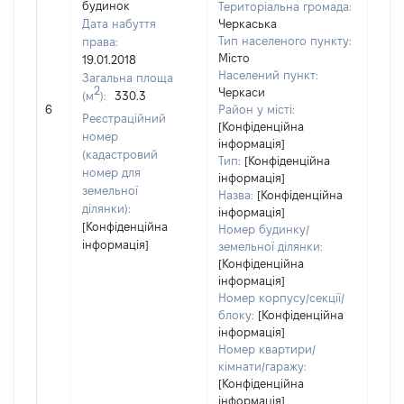
будинок
Територіальна громада:
Дата набуття
Черкаська
Тип населеного пункту:
права:
Місто
19.01.2018
475
Населений пункт:
Загальна площа
Тип 
2
Черкаси
(м
):
330.3
обʼє
6
Район у місті:
Реєстраційний
варт
[Конфіденційна
номер
інформація]
набу
(кадастровий
Тип:
[Конфіденційна
номер для
інформація]
земельної
Назва:
[Конфіденційна
ділянки):
інформація]
[Конфіденційна
Номер будинку/
інформація]
земельної ділянки:
[Конфіденційна
інформація]
Номер корпусу/секції/
блоку:
[Конфіденційна
інформація]
Номер квартири/
кімнати/гаражу:
[Конфіденційна
інформація]