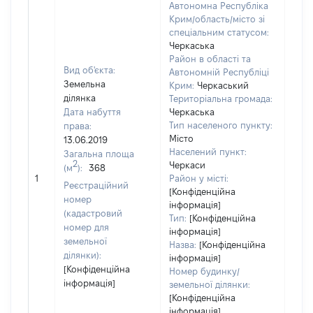
Автономна Республіка
Крим/область/місто зі
спеціальним статусом:
Черкаська
Район в області та
Вид об'єкта:
Автономній Республіці
Земельна
Крим:
Черкаський
ділянка
Територіальна громада:
Дата набуття
Черкаська
Тип населеного пункту:
права:
Місто
13.06.2019
978
Населений пункт:
Загальна площа
Тип 
2
Черкаси
(м
):
368
обʼє
1
Район у місті:
Реєстраційний
варт
[Конфіденційна
номер
інформація]
набу
(кадастровий
Тип:
[Конфіденційна
номер для
інформація]
земельної
Назва:
[Конфіденційна
ділянки):
інформація]
[Конфіденційна
Номер будинку/
інформація]
земельної ділянки:
[Конфіденційна
інформація]