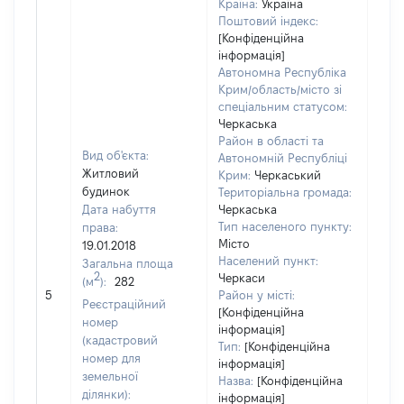
Країна:
Україна
Поштовий індекс:
[Конфіденційна
інформація]
Автономна Республіка
Крим/область/місто зі
спеціальним статусом:
Черкаська
Район в області та
Вид об'єкта:
Автономній Республіці
Житловий
Крим:
Черкаський
будинок
Територіальна громада:
Дата набуття
Черкаська
Тип населеного пункту:
права:
Місто
19.01.2018
4194
Населений пункт:
Загальна площа
Тип 
2
Черкаси
(м
):
282
обʼє
5
Район у місті:
Реєстраційний
варт
[Конфіденційна
номер
інформація]
набу
(кадастровий
Тип:
[Конфіденційна
номер для
інформація]
земельної
Назва:
[Конфіденційна
ділянки):
інформація]