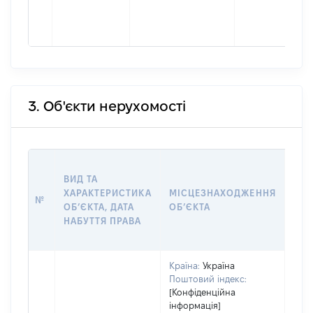
3. Об'єкти нерухомості
ВАР
ВИД ТА
ДАТ
ХАРАКТЕРИСТИКА
МІСЦЕЗНАХОДЖЕННЯ
ПРА
№
ОБʼЄКТА, ДАТА
ОБʼЄКТА
ОС
НАБУТТЯ ПРАВА
ГР
ОЦІ
Країна:
Україна
Поштовий індекс:
[Конфіденційна
інформація]