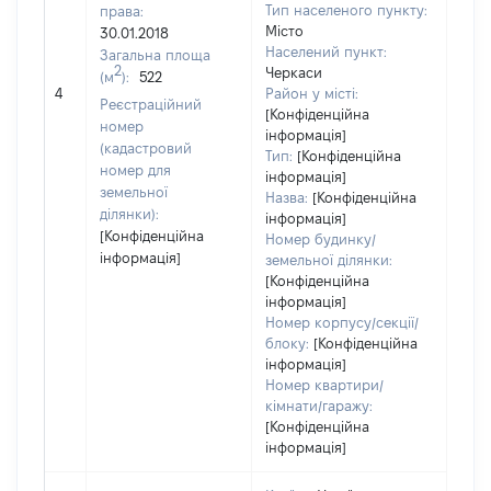
Тип населеного пункту:
права:
Місто
30.01.2018
251
Населений пункт:
Загальна площа
Тип 
2
Черкаси
(м
):
522
обʼє
4
Район у місті:
Реєстраційний
варт
[Конфіденційна
номер
інформація]
набу
(кадастровий
Тип:
[Конфіденційна
номер для
інформація]
земельної
Назва:
[Конфіденційна
ділянки):
інформація]
[Конфіденційна
Номер будинку/
інформація]
земельної ділянки:
[Конфіденційна
інформація]
Номер корпусу/секції/
блоку:
[Конфіденційна
інформація]
Номер квартири/
кімнати/гаражу:
[Конфіденційна
інформація]