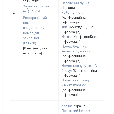
13.06.2019
335
Населений пункт:
Загальна площа
Тип 
Черкаси
2
(м
):
163.4
обʼє
2
Район у місті:
варт
[Конфіденційна
Реєстраційний
інформація]
набу
номер
Тип:
[Конфіденційна
(кадастровий
інформація]
номер для
Назва:
[Конфіденційна
земельної
інформація]
ділянки):
Номер будинку/
[Конфіденційна
земельної ділянки:
інформація]
[Конфіденційна
інформація]
Номер корпусу/секції/
блоку:
[Конфіденційна
інформація]
Номер квартири/
кімнати/гаражу:
[Конфіденційна
інформація]
Країна:
Україна
Поштовий індекс: