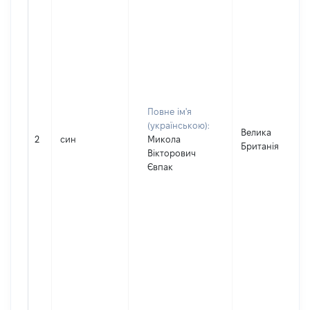
Повне ім'я
(українською):
Велика
2
син
Микола
Британія
Вікторович
Євпак