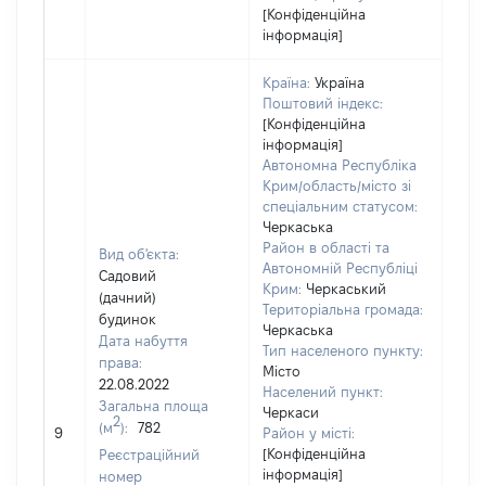
[Конфіденційна
інформація]
Країна:
Україна
Поштовий індекс:
[Конфіденційна
інформація]
Автономна Республіка
Крим/область/місто зі
спеціальним статусом:
Черкаська
Район в області та
Вид об'єкта:
Автономній Республіці
Садовий
Крим:
Черкаський
(дачний)
Територіальна громада:
будинок
Черкаська
Дата набуття
Тип населеного пункту:
права:
Місто
22.08.2022
152
Населений пункт:
Загальна площа
Тип 
Черкаси
2
(м
):
782
обʼє
9
Район у місті:
варт
[Конфіденційна
Реєстраційний
інформація]
набу
номер