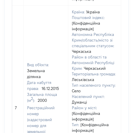
Країна:
Україна
Поштовий індекс:
[Конфіденційна
інформація]
Автономна Республіка
Крим/область/місто зі
спеціальним статусом:
Черкаська
Район в області та
Автономній Республіці
Вид об'єкта:
Крим:
Черкаський
Земельна
Територіальна громада:
ділянка
Леськівська
Дата набуття
Тип населеного пункту:
права:
16.12.2015
Село
Загальна площа
139
Населений пункт:
2
(м
):
2000
Тип 
Думанці
обʼє
7
Реєстраційний
Район у місті:
варт
[Конфіденційна
номер
інформація]
набу
(кадастровий
Тип:
[Конфіденційна
номер для
інформація]
земельної