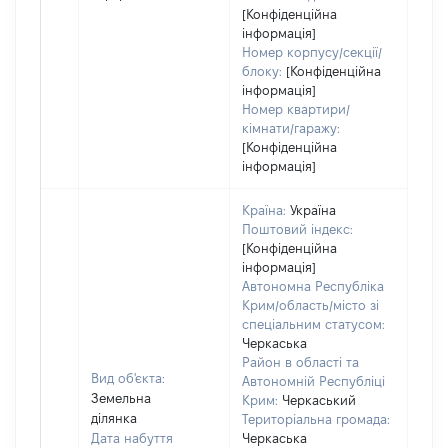
[Конфіденційна
інформація]
Номер корпусу/секції/
блоку:
[Конфіденційна
інформація]
Номер квартири/
кімнати/гаражу:
[Конфіденційна
інформація]
Країна:
Україна
Поштовий індекс:
[Конфіденційна
інформація]
Автономна Республіка
Крим/область/місто зі
спеціальним статусом:
Черкаська
Район в області та
Вид об'єкта:
Автономній Республіці
Земельна
Крим:
Черкаський
ділянка
Територіальна громада:
Дата набуття
Черкаська