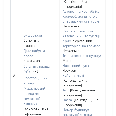
[Конфіденційна
інформація]
Автономна Республіка
Крим/область/місто зі
спеціальним статусом:
Черкаська
Район в області та
Вид об'єкта:
Автономній Республіці
Земельна
Крим:
Черкаський
ділянка
Територіальна громада:
Дата набуття
Черкаська
Тип населеного пункту:
права:
Місто
30.01.2018
2237
Населений пункт:
Загальна площа
Тип 
2
Черкаси
(м
):
478
обʼє
3
Район у місті:
Реєстраційний
варт
[Конфіденційна
номер
інформація]
набу
(кадастровий
Тип:
[Конфіденційна
номер для
інформація]
земельної
Назва:
[Конфіденційна
ділянки):
інформація]
[Конфіденційна
Номер будинку/
інформація]
земельної ділянки: