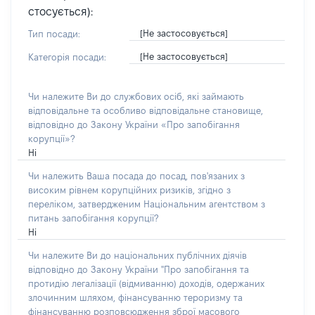
стосується):
[Не застосовується]
Тип посади:
[Не застосовується]
Категорія посади:
Чи належите Ви до службових осіб, які займають
відповідальне та особливо відповідальне становище,
відповідно до Закону України «Про запобігання
корупції»?
Ні
Чи належить Ваша посада до посад, пов'язаних з
високим рівнем корупційних ризиків, згідно з
переліком, затвердженим Національним агентством з
питань запобігання корупції?
Ні
Чи належите Ви до національних публічних діячів
відповідно до Закону України "Про запобігання та
протидію легалізації (відмиванню) доходів, одержаних
злочинним шляхом, фінансуванню тероризму та
фінансуванню розповсюдження зброї масового