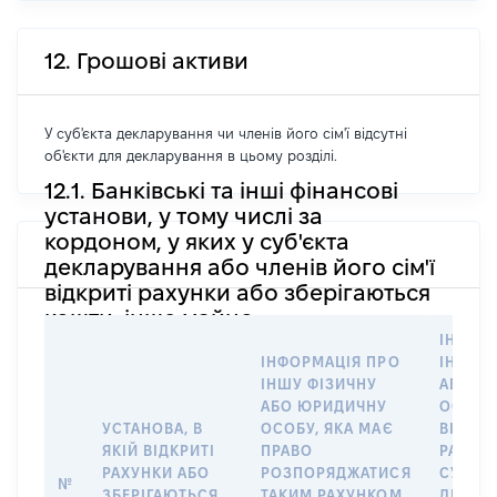
12. Грошові активи
У суб'єкта декларування чи членів його сім'ї відсутні
об'єкти для декларування в цьому розділі.
12.1. Банківські та інші фінансові
установи, у тому числі за
кордоном, у яких у суб'єкта
декларування або членів його сім'ї
відкриті рахунки або зберігаються
кошти, інше майно
ІНФОР
ІНФОРМАЦІЯ ПРО
ІНШУ 
ІНШУ ФІЗИЧНУ
АБО Ю
АБО ЮРИДИЧНУ
ОСОБУ,
УСТАНОВА, В
ОСОБУ, ЯКА МАЄ
ВІДКР
ЯКІЙ ВІДКРИТІ
ПРАВО
РАХУНО
РАХУНКИ АБО
РОЗПОРЯДЖАТИСЯ
СУБ’ЄК
№
ЗБЕРІГАЮТЬСЯ
ТАКИМ РАХУНКОМ
ДЕКЛА