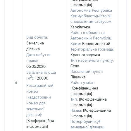
інформація]
Автономна Республіка
Крим/область/місто зі
спеціальним статусом:
Харківська
Район в області та
Вид об'єкта:
Автономній Республіці
Земельна
Крим:
Берестинський
ділянка
Територіальна громада:
Дата набуття
Красноградська
Тип населеного пункту:
права:
840
Село
05.05.2020
Тип
Населений пункт:
Загальна площа
варт
2
Піщанка
(м
):
20000
обʼє
3
Район у місті:
варт
Реєстраційний
[Конфіденційна
ост
номер
інформація]
гро
(кадастровий
Тип:
[Конфіденційна
оці
номер для
інформація]
земельної
Назва:
[Конфіденційна
ділянки):
інформація]
[Конфіденційна
Номер будинку/
інформація]
земельної ділянки: