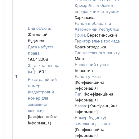
Крим/область/місто зі
спеціальним статусом:
Харківська
Район в області та
Вид об'єкта:
Автономній Республіці
Житловий
Крим:
Берестинський
будинок
Територіальна громада:
Дата набуття
Красноградська
Тип населеного пункту:
права:
2795
Місто
19.04.2006
Тип
Населений пункт:
Загальна площа
варт
2
Берестин
(м
):
60.1
обʼє
1
Район у місті:
варт
Реєстраційний
[Конфіденційна
дату
номер
інформація]
набу
(кадастровий
Тип:
[Конфіденційна
пра
номер для
інформація]
земельної
Назва:
[Конфіденційна
ділянки):
інформація]
[Конфіденційна
Номер будинку/
інформація]
земельної ділянки:
[Конфіденційна
інформація]