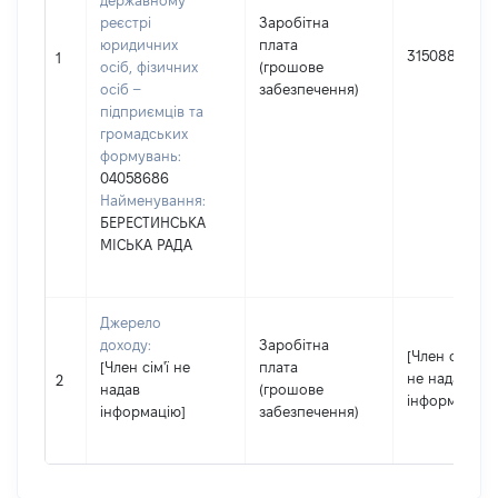
державному
реєстрі
Заробітна
юридичних
плата
315088
1
осіб, фізичних
(грошове
осіб –
забезпечення)
підприємців та
громадських
формувань:
04058686
Найменування:
БЕРЕСТИНСЬКА
МІСЬКА РАДА
Джерело
доходу:
Заробітна
[Член сім'ї
[Член сім'ї не
плата
не надав
2
надав
(грошове
інформацію]
інформацію]
забезпечення)