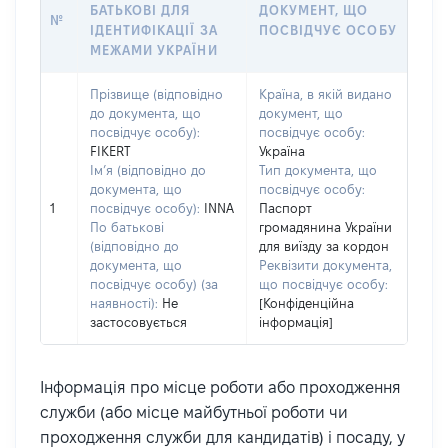
БАТЬКОВІ ДЛЯ
ДОКУМЕНТ, ЩО
№
ІДЕНТИФІКАЦІЇ ЗА
ПОСВІДЧУЄ ОСОБУ
МЕЖАМИ УКРАЇНИ
Прізвище (відповідно
Країна, в якій видано
до документа, що
документ, що
посвідчує особу):
посвідчує особу:
FIKERT
Україна
Ім’я (відповідно до
Тип документа, що
документа, що
посвідчує особу:
1
посвідчує особу):
INNA
Паспорт
По батькові
громадянина України
(відповідно до
для виїзду за кордон
документа, що
Реквізити документа,
посвідчує особу) (за
що посвідчує особу:
наявності):
Не
[Конфіденційна
застосовується
інформація]
Інформація про місце роботи або проходження
служби (або місце майбутньої роботи чи
проходження служби для кандидатів) і посаду, у