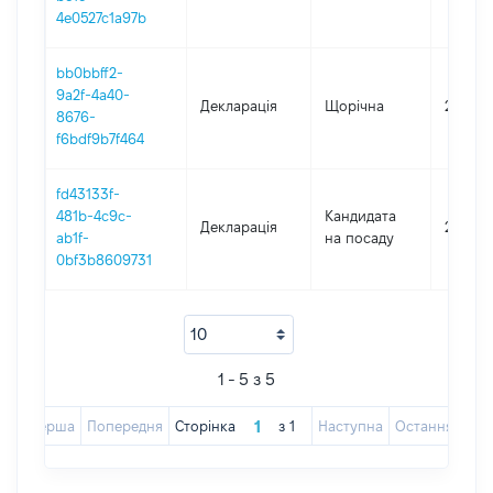
4e0527c1a97b
bb0bbff2-
9a2f-4a40-
Декларація
Щорічна
2022
8676-
f6bdf9b7f464
fd43133f-
481b-4c9c-
Кандидата
Декларація
2020
ab1f-
на посаду
0bf3b8609731
1 - 5 з 5
Перша
Попередня
Сторінка
з
1
Наступна
Остання