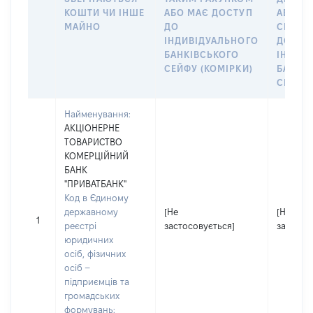
КОШТИ ЧИ ІНШЕ
АБО МАЄ ДОСТУП
АБО ЧЛ
МАЙНО
ДО
СІМ’Ї 
ІНДИВІДУАЛЬНОГО
ДОГОВ
БАНКІВСЬКОГО
ІНДИВ
СЕЙФУ (КОМІРКИ)
БАНКІ
СЕЙФУ 
Найменування:
АКЦІОНЕРНЕ
ТОВАРИСТВО
КОМЕРЦІЙНИЙ
БАНК
"ПРИВАТБАНК"
Код в Єдиному
державному
[Не
[Не
1
реєстрі
застосовується]
застосо
юридичних
осіб, фізичних
осіб –
підприємців та
громадських
формувань: