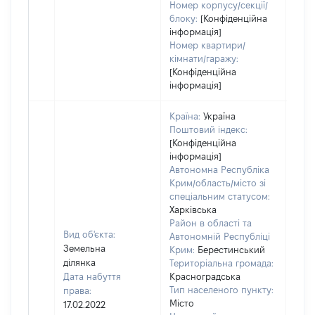
Номер корпусу/секції/
блоку:
[Конфіденційна
інформація]
Номер квартири/
кімнати/гаражу:
[Конфіденційна
інформація]
Країна:
Україна
Поштовий індекс:
[Конфіденційна
інформація]
Автономна Республіка
Крим/область/місто зі
спеціальним статусом:
Харківська
Район в області та
Вид об'єкта:
Автономній Республіці
Земельна
Крим:
Берестинський
ділянка
Територіальна громада:
Дата набуття
Красноградська
Тип населеного пункту:
права:
1858
Місто
17.02.2022
Тип