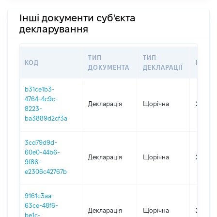
Інші документи суб'єкта
декларування
ТИП
ТИП
КОД
ПЕРІ
ДОКУМЕНТА
ДЕКЛАРАЦІЇ
b31ce1b3-
4764-4c9c-
Декларація
Щорічна
2025
8223-
ba3889d2cf3a
3cd79d9d-
60e0-44b6-
Декларація
Щорічна
2023
9f86-
e2306c42767b
9161c3aa-
63ce-48f6-
Декларація
Щорічна
2021
be1c-