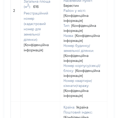
Населений пункт:
Загальна площа
варт
2
Берестин
(м
):
616
обʼє
2
Район у місті:
варт
Реєстраційний
[Конфіденційна
ост
номер
інформація]
гро
(кадастровий
Тип:
[Конфіденційна
оці
номер для
інформація]
земельної
Назва:
[Конфіденційна
ділянки):
інформація]
[Конфіденційна
Номер будинку/
інформація]
земельної ділянки:
[Конфіденційна
інформація]
Номер корпусу/секції/
блоку:
[Конфіденційна
інформація]
Номер квартири/
кімнати/гаражу:
[Конфіденційна
інформація]
Країна:
Україна
Поштовий індекс:
[Конфіденційна