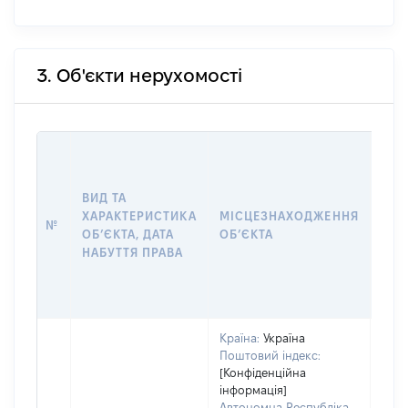
3. Об'єкти нерухомості
ВАР
ДАТ
НАБ
ВИД ТА
ПРА
ХАРАКТЕРИСТИКА
МІСЦЕЗНАХОДЖЕННЯ
№
ЗА
ОБʼЄКТА, ДАТА
ОБʼЄКТА
ОС
НАБУТТЯ ПРАВА
ГР
ОЦІ
ГРН
Країна:
Україна
Поштовий індекс:
[Конфіденційна
інформація]
Автономна Республіка