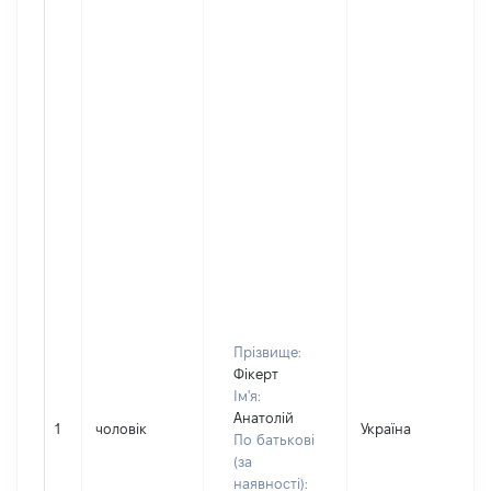
Прізвище:
Фікерт
Ім'я:
Анатолій
1
чоловік
Україна
По батькові
(за
наявності):