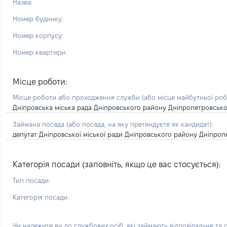
Назва:
Номер будинку:
Номер корпусу:
Номер квартири:
Місце роботи:
Місце роботи або проходження служби
(або місце майбутньої ро
Дніпровська міська рада Дніпровського району Дніпропетровської
Займана посада
(або посада, на яку претендуєте як кандидат)
:
депутат Дніпровської міської ради Дніпровського району Дніпроп
Категорія посади (заповніть, якщо це вас стосується):
Тип посади:
Категорія посади:
Чи належите ви до службових осіб, які займають відповідальне та 