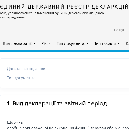
ЄДИНИЙ ДЕРЖАВНИЙ РЕЄСТР ДЕКЛАРАЦІ
осіб, уповноважених на виконання функцій держави або місцевого
самоврядування
Вид декларації:
Рік:
Тип документа:
Тип посади:
К
Дата та час подання:
Тип документа:
1. Вид декларації та звітний період
Щорічна
особи, уповноваженої на виконання функцій держави або місцев