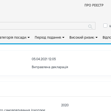
Й
ПРО РЕЄСТР
ш
атегорія посади:
Період подання:
Високий ризик:
Відп
05.04.2021 12:05
Виправлена декларація
2020
ого самоврядування (охоплює