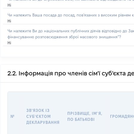
Ні
Чи належить Ваша посада до посад, пов'язаних з високим рівнем к
Ні
Чи належите Ви до національних публічних діячів відповідно до З
фінансуванню розповсюдження зброї масового знищення”?
Ні
2.2. Інформація про членів сім'ї суб'єкта 
ЗВ'ЯЗОК ІЗ
ПРІЗВИЩЕ, ІМ'Я,
№
СУБ'ЄКТОМ
ГРОМАДЯН
ПО БАТЬКОВІ
ДЕКЛАРУВАННЯ