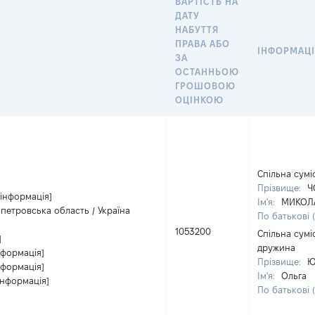
ВАРТІСТЬ НА
ДАТУ
НАБУТТЯ
ПРАВА АБО
ІНФОРМАЦІ
ЗА
ОСТАННЬОЮ
ГРОШОВОЮ
ОЦІНКОЮ
Спільна сумі
Прізвище:
Ч
 інформація]
Ім'я:
МИКОЛ
опетровська область / Україна
По батькові 
1053200
Спільна сумі
]
дружина
нформація]
Прізвище:
Ю
нформація]
Ім'я:
Ольга
інформація]
По батькові 