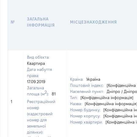
ЗАГАЛЬНА
№
МІСЦЕЗНАХОДЖЕННЯ
ІНФОРМАЦІЯ
Вид об'єкта:
Квартира
Дата набуття
права:
Країна:
Україна
17.09.2019
Поштовий індекс:
[Конфіденційна
Загальна
Населений пункт:
Дніпро / Дніпр
2
площа (м
):
81
Тип:
[Конфіденційна інформація]
1
Реєстраційний
Назва:
[Конфіденційна інформація
номер
Номер будинку:
[Конфіденційна і
(кадастровий
Номер корпусу:
[Конфіденційна і
номер для
Номер квартири:
[Конфіденційна 
земельної
ділянки):