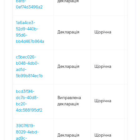
bafd-
декларація
0ef74d3496a2
1a6a4ce3-
52d9-440b-
Декларація
Щорічна
2025
95d6-
bb4d467b964a
c5bec026-
b048-4db0-
Декларація
Щорічна
2024
ad1d-
5b99b814ec1b
bcd3f5f4-
dc7b-40d8-
Виправлена
Щорічна
2023
bc20-
декларація
4dc588195df2
3907f619-
8029-4ebd-
Декларація
Щорічна
2023
ad9c-