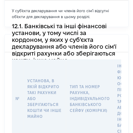
У суб'єкта декларування чи членів його сім'ї відсутні
об'єкти для декларування в цьому розділі.
12.1. Банківські та інші фінансові
установи, у тому числі за
кордоном, у яких у суб'єкта
декларування або членів його сім'ї
відкриті рахунки або зберігаються
кошти, інше майно
ІНФОР
ФІЗИЧН
ЮРИДИ
УСТАНОВА, В
ОСОБУ,
ЯКІЙ ВІДКРИТО
ТИП ТА НОМЕР
ПРАВО
ТАКІ РАХУНКИ
РАХУНКА,
РОЗПО
№
АБО
ІНДИВІДУАЛЬНОГО
ТАКИМ
ЗБЕРІГАЮТЬСЯ
БАНКІВСЬКОГО
АБО М
КОШТИ ЧИ ІНШЕ
СЕЙФУ (КОМІРКИ)
ДО
МАЙНО
ІНДИВ
БАНКІ
СЕЙФУ 