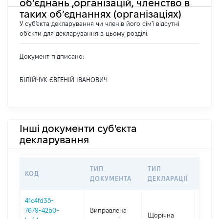
об’єднань ,організацій, членство в
таких об’єднаннях (організаціях)
У суб'єкта декларування чи членів його сім'ї відсутні
об'єкти для декларування в цьому розділі.
Документ підписано:
БІЛІЙЧУК ЄВГЕНІЙ ІВАНОВИЧ
Інші документи суб'єкта
декларування
ТИП
ТИП
КОД
ПЕРІ
ДОКУМЕНТА
ДЕКЛАРАЦІЇ
41c4fd35-
7679-42b0-
Виправлена
Щорічна
2025