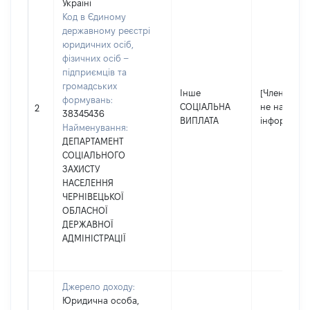
Україні
Код в Єдиному
державному реєстрі
юридичних осіб,
фізичних осіб –
підприємців та
громадських
Інше
[Член сім'ї
формувань:
СОЦІАЛЬНА
не надав
2
38345436
ВИПЛАТА
інформацію
Найменування:
ДЕПАРТАМЕНТ
СОЦІАЛЬНОГО
ЗАХИСТУ
НАСЕЛЕННЯ
ЧЕРНІВЕЦЬКОЇ
ОБЛАСНОЇ
ДЕРЖАВНОЇ
АДМІНІСТРАЦІЇ
Джерело доходу:
Юридична особа,