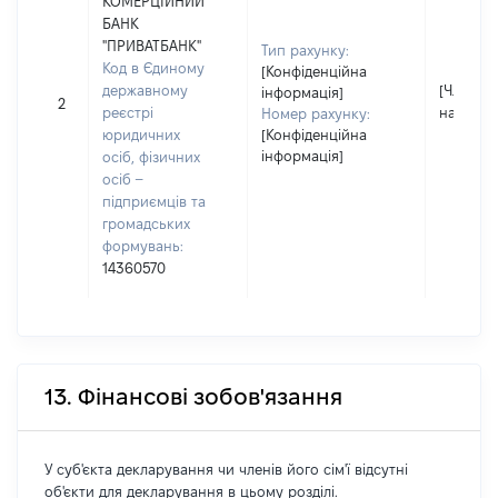
КОМЕРЦІЙНИЙ
БАНК
"ПРИВАТБАНК"
Тип рахунку:
Код в Єдиному
[Конфіденційна
державному
[Член сім
інформація]
2
реєстрі
надав і
Номер рахунку:
юридичних
[Конфіденційна
інформація]
осіб, фізичних
осіб –
підприємців та
громадських
формувань:
14360570
13. Фінансові зобов'язання
У суб'єкта декларування чи членів його сім'ї відсутні
об'єкти для декларування в цьому розділі.