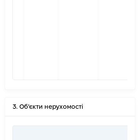
3. Об'єкти нерухомості
ВАР
ДАТ