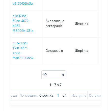
e8125452fe3a
c2e0215c-
50cc-4672-
Виправлена
Щорічна
2016
b052-
декларація
f68029b1431a
3c7ebb21-
13d1-437f-
Декларація
Щорічна
2016
ab8c-
f5a878673552
1 - 7 з 7
Перша
Попередня
Сторінка
з
1
Наступна
Остання