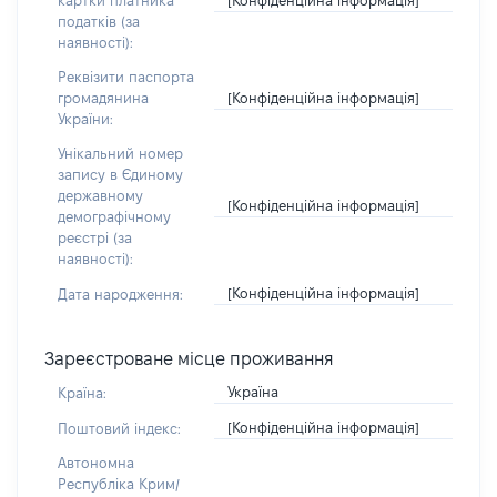
картки платника
податків (за
наявності):
Реквізити паспорта
[Конфіденційна інформація]
громадянина
України:
Унікальний номер
запису в Єдиному
державному
[Конфіденційна інформація]
демографічному
реєстрі (за
наявності):
[Конфіденційна інформація]
Дата народження:
Зареєстроване місце проживання
Україна
Країна:
[Конфіденційна інформація]
Поштовий індекс:
Автономна
Республіка Крим/