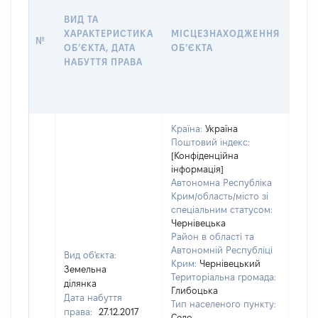
НАБ
ВИД ТА
ПРА
ХАРАКТЕРИСТИКА
МІСЦЕЗНАХОДЖЕННЯ
№
ЗА
ОБʼЄКТА, ДАТА
ОБʼЄКТА
ОС
НАБУТТЯ ПРАВА
ГР
ОЦІ
ГРН
Країна:
Україна
Поштовий індекс:
[Конфіденційна
інформація]
Автономна Республіка
Крим/область/місто зі
спеціальним статусом:
Чернівецька
Район в області та
Автономній Республіці
Вид об'єкта:
Крим:
Чернівецький
Земельна
Територіальна громада:
ділянка
Глибоцька
Дата набуття
Тип населеного пункту:
245
права:
27.12.2017
Село