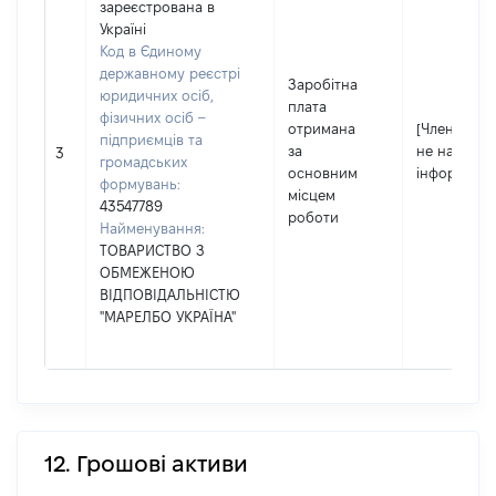
зареєстрована в
Україні
Код в Єдиному
державному реєстрі
Заробітна
юридичних осіб,
плата
фізичних осіб –
отримана
[Член сім'ї
підприємців та
за
не надав
3
громадських
основним
інформацію
формувань:
місцем
43547789
роботи
Найменування:
ТОВАРИСТВО З
ОБМЕЖЕНОЮ
ВІДПОВІДАЛЬНІСТЮ
"МАРЕЛБО УКРАЇНА"
12. Грошові активи