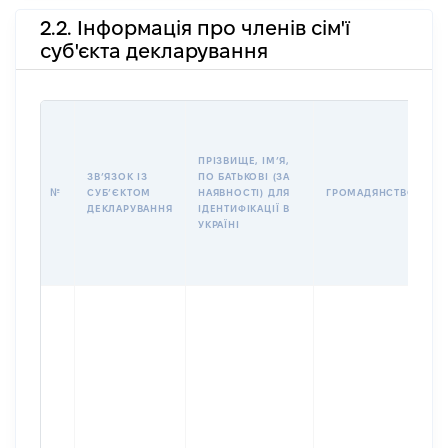
2.2. Інформація про членів сім'ї
суб'єкта декларування
П
І
Б
ПРІЗВИЩЕ, ІМʼЯ,
І
ЗВʼЯЗОК ІЗ
ПО БАТЬКОВІ (ЗА
№
СУБʼЄКТОМ
НАЯВНОСТІ) ДЛЯ
ГРОМАДЯНСТВО
У
ДЕКЛАРУВАННЯ
ІДЕНТИФІКАЦІЇ В
Д
УКРАЇНІ