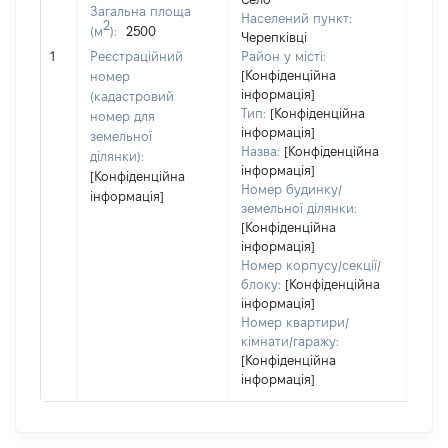
Тип
Загальна площа
Населений пункт:
варт
2
(м
):
2500
Черепківці
обʼє
1
Реєстраційний
Район у місті:
варт
[Конфіденційна
номер
дату
інформація]
(кадастровий
набу
Тип:
[Конфіденційна
номер для
пра
інформація]
земельної
Назва:
[Конфіденційна
ділянки):
інформація]
[Конфіденційна
Номер будинку/
інформація]
земельної ділянки:
[Конфіденційна
інформація]
Номер корпусу/секції/
блоку:
[Конфіденційна
інформація]
Номер квартири/
кімнати/гаражу:
[Конфіденційна
інформація]