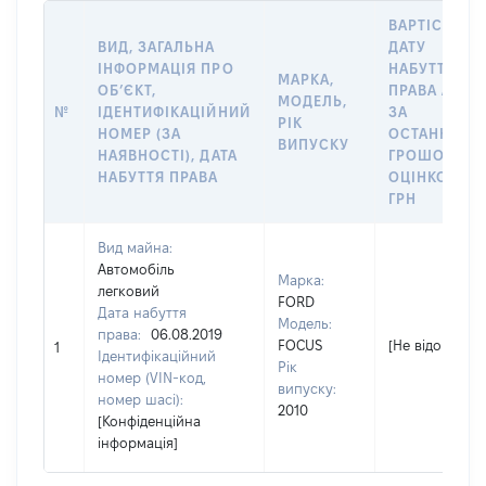
ВАРТІСТЬ Н
ВИД, ЗАГАЛЬНА
ДАТУ
ІНФОРМАЦІЯ ПРО
НАБУТТЯ
МАРКА,
ОБʼЄКТ,
ПРАВА АБО
МОДЕЛЬ,
№
ІДЕНТИФІКАЦІЙНИЙ
ЗА
РІК
НОМЕР (ЗА
ОСТАННЬО
ВИПУСКУ
НАЯВНОСТІ), ДАТА
ГРОШОВОЮ
НАБУТТЯ ПРАВА
ОЦІНКОЮ,
ГРН
Вид майна:
Автомобіль
Марка:
легковий
FORD
Дата набуття
Модель:
права:
06.08.2019
FOCUS
[Не відомо]
1
Ідентифікаційний
Рік
номер (VIN-код,
випуску:
номер шасі):
2010
[Конфіденційна
інформація]