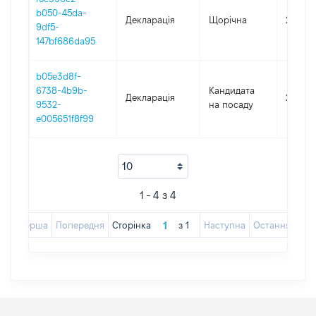
b050-45da-
Декларація
Щорічна
2023
9df5-
147bf686da95
b05e3d8f-
6738-4b9b-
Кандидата
Декларація
2022
9532-
на посаду
e005651f8f99
1 - 4 з 4
Перша
Попередня
Сторінка
з
1
Наступна
Остання