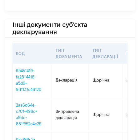
Інші документи суб'єкта
декларування
ТИП
ТИП
КОД
ПЕРІ
ДОКУМЕНТА
ДЕКЛАРАЦІЇ
95451419-
fa28-4418-
Декларація
Щорічна
2024
a5d9-
9d1131e46120
2aa6d64e-
c701-498c-
Виправлена
Щорічна
2023
a93c-
декларація
881f552c4e25
f5e396c2-