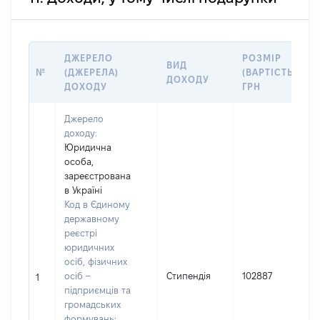
ДЖЕРЕЛО
РОЗМІР
ВИД
№
(ДЖЕРЕЛА)
(ВАРТІСТЬ),
ДОХОДУ
ДОХОДУ
ГРН
Джерело
доходу:
Юридична
особа,
зареєстрована
в Україні
Код в Єдиному
державному
реєстрі
юридичних
осіб, фізичних
осіб –
Стипендія
102887
1
підприємців та
громадських
формувань: