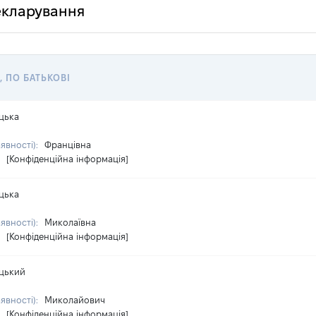
декларування
, ПО БАТЬКОВІ
цька
аявності):
Францівна
:
[Конфіденційна інформація]
цька
аявності):
Миколаївна
:
[Конфіденційна інформація]
цький
аявності):
Миколайович
:
[Конфіденційна інформація]