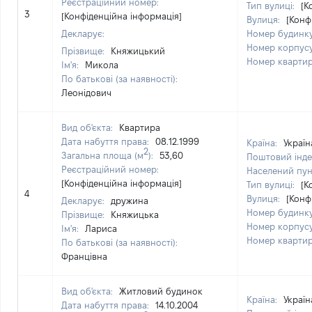
Реєстраційний номер:
Тип вулиці:
[К
3
[Конфіденційна інформація]
Вулиця:
[Конф
Декларує:
Номер будинк
Номер корпус
Прізвище:
Княжицький
Номер кварти
Ім'я:
Микола
По батькові (за наявності):
Леонідович
Вид об'єкта:
Квартира
Дата набуття права:
08.12.1999
Країна:
Україн
2
Загальна площа (м
):
53,60
Поштовий інде
Реєстраційний номер:
Населений пун
[Конфіденційна інформація]
Тип вулиці:
[К
4
Вулиця:
[Конф
Декларує:
дружина
Номер будинк
Прізвище:
Княжицька
Номер корпус
Ім'я:
Лариса
Номер кварти
По батькові (за наявності):
Францівна
Вид об'єкта:
Житловий будинок
Країна:
Україн
Дата набуття права:
14.10.2004