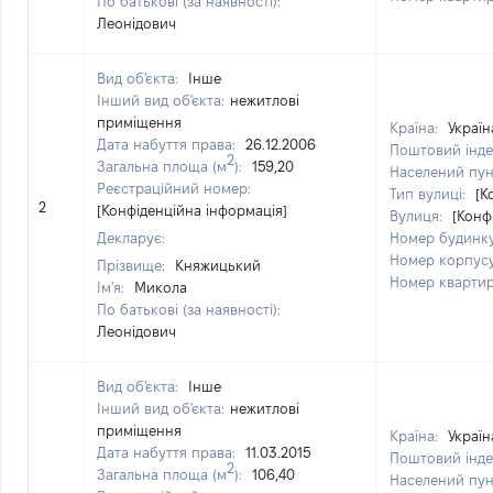
По батькові (за наявності):
Леонідович
Вид об'єкта:
Інше
Інший вид об'єкта:
нежитлові
приміщення
Країна:
Україн
Дата набуття права:
26.12.2006
Поштовий інде
2
Загальна площа (м
):
159,20
Населений пун
Реєстраційний номер:
Тип вулиці:
[К
2
[Конфіденційна інформація]
Вулиця:
[Конф
Декларує:
Номер будинк
Номер корпус
Прізвище:
Княжицький
Номер кварти
Ім'я:
Микола
По батькові (за наявності):
Леонідович
Вид об'єкта:
Інше
Інший вид об'єкта:
нежитлові
приміщення
Країна:
Україн
Дата набуття права:
11.03.2015
Поштовий інде
2
Загальна площа (м
):
106,40
Населений пун