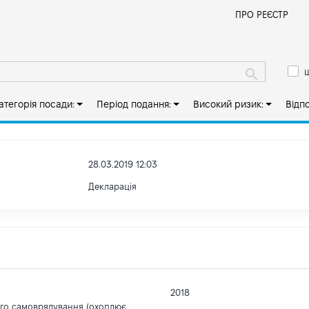
Й
ПРО РЕЄСТР
ш
атегорія посади:
Період подання:
Високий ризик:
Відп
28.03.2019 12:03
Декларація
2018
ого самоврядування (охоплює