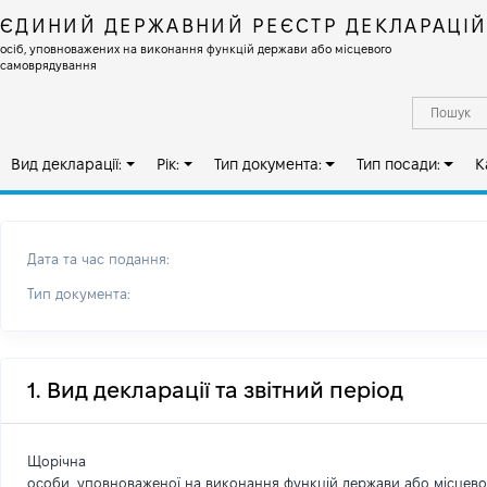
ЄДИНИЙ ДЕРЖАВНИЙ РЕЄСТР ДЕКЛАРАЦІ
осіб, уповноважених на виконання функцій держави або місцевого
самоврядування
Вид декларації:
Рік:
Тип документа:
Тип посади:
К
Дата та час подання:
Тип документа:
1. Вид декларації та звітний період
Щорічна
особи, уповноваженої на виконання функцій держави або місцев