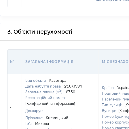
3. Об'єкти нерухомості
№
ЗАГАЛЬНА ІНФОРМАЦІЯ
МІСЦЕЗНАХ
Вид об'єкта:
Квартира
Дата набуття права:
25.07.1994
Країна:
Україн
2
Загальна площа (м
):
67,30
Поштовий інде
Реєстраційний номер:
Населений пун
[Конфіденційна інформація]
Тип вулиці:
[К
1
Декларує:
Вулиця:
[Конф
Номер будинк
Прізвище:
Княжицький
Номер корпус
Ім'я:
Микола
Номер кварти