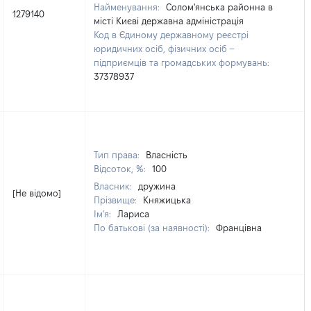
Найменування:
Солом'янська районна в
1279140
місті Києві державна адміністрація
Код в Єдиному державному реєстрі
юридичних осіб, фізичних осіб –
підприємців та громадських формувань:
37378937
Тип права:
Власність
Відсоток, %:
100
Власник:
дружина
[Не відомо]
Прізвище:
Княжицька
Ім'я:
Лариса
По батькові (за наявності):
Францівна