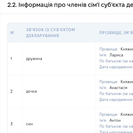
2.2. Інформація про членів сім'ї суб'єкта 
ЗВ'ЯЗОК ІЗ СУБ'ЄКТОМ
№
ПРІЗВИЩЕ, ІМ'Я
ДЕКЛАРУВАННЯ
Прізвище:
Княжи
Ім'я:
Лариса
1
дружина
По батькові (за н
Дата народження
Прізвище:
Княжи
Ім'я:
Анастасія
2
дочка
По батькові (за н
Дата народження
Прізвище:
Княжи
Ім'я:
Антон
3
син
По батькові (за н
Дата народження