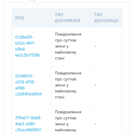
ТИП
ТИП
КОД
ПЕ
ДОКУМЕНТА
ДЕКЛАРАЦІЇ
Повідомлення
0c58e53f-
про суттєві
b02d-4471-
зміни y
-
202
b8b4-
майновому
ee2c3b111286
стані
Повідомлення
0b546101-
про суттєві
d318-4755-
зміни y
-
202
a996-
майновому
c2d640dd69df
стані
Повідомлення
77ffe671-8b68-
про суттєві
4de3-b96f-
зміни y
-
202
c3bec6668611
майновому