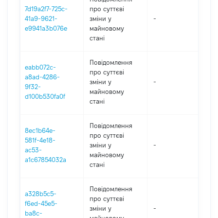
7d19a2f7-725c-
про суттєві
41a9-9621-
зміни y
-
202
e9941a3b076e
майновому
стані
Повідомлення
eabb072c-
про суттєві
a8ad-4286-
зміни y
-
202
9f32-
майновому
d100b530fa0f
стані
Повідомлення
8ec1b64e-
про суттєві
581f-4e18-
зміни y
-
202
ac53-
майновому
a1c67854032a
стані
Повідомлення
a328b5c5-
про суттєві
f6ed-45e5-
зміни y
-
202
ba8c-