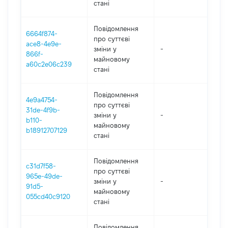
стані
Повідомлення
6664f874-
про суттєві
ace8-4e9e-
зміни y
-
202
866f-
майновому
a60c2e06c239
стані
Повідомлення
4e9a4754-
про суттєві
31de-4f9b-
зміни y
-
202
b110-
майновому
b18912707129
стані
Повідомлення
c31d7f58-
про суттєві
965e-49de-
зміни y
-
202
91d5-
майновому
055cd40c9120
стані
Повідомлення