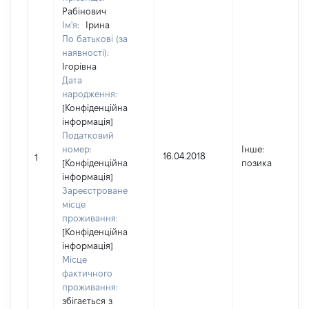
Рабінович
Ім'я:
Ірина
По батькові (за
наявності):
Ігорівна
Дата
народження:
[Конфіденційна
інформація]
Податковий
номер:
Інше
:
16.04.2018
1
1
[Конфіденційна
позика
інформація]
Зареєстроване
місце
проживання:
[Конфіденційна
інформація]
Місце
фактичного
проживання:
збігається з