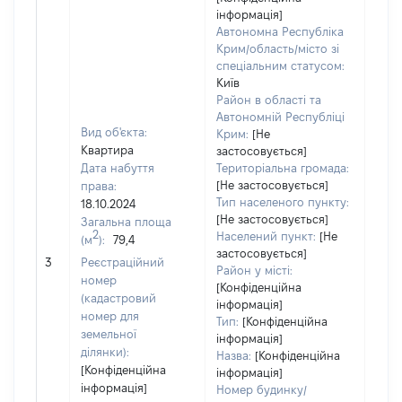
інформація]
Автономна Республіка
Крим/область/місто зі
спеціальним статусом:
Київ
Район в області та
Автономній Республіці
Вид об'єкта:
Крим:
[Не
Квартира
застосовується]
Дата набуття
Територіальна громада:
[Не застосовується]
права:
Тип населеного пункту:
18.10.2024
[Не застосовується]
Загальна площа
1552
2
Населений пункт:
[Не
(м
):
79,4
Тип 
застосовується]
обʼє
3
Реєстраційний
Район у місті:
варт
номер
[Конфіденційна
набу
(кадастровий
інформація]
номер для
Тип:
[Конфіденційна
земельної
інформація]
ділянки):
Назва:
[Конфіденційна
[Конфіденційна
інформація]
інформація]
Номер будинку/