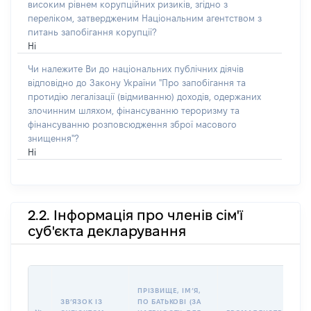
високим рівнем корупційних ризиків, згідно з
переліком, затвердженим Національним агентством з
питань запобігання корупції?
Ні
Чи належите Ви до національних публічних діячів
відповідно до Закону України "Про запобігання та
протидію легалізації (відмиванню) доходів, одержаних
злочинним шляхом, фінансуванню тероризму та
фінансуванню розповсюдження зброї масового
знищення"?
Ні
2.2. Інформація про членів сім'ї
суб'єкта декларування
П
ПРІЗВИЩЕ, ІМʼЯ,
Б
ЗВʼЯЗОК ІЗ
ПО БАТЬКОВІ (ЗА
І