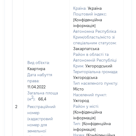
Країна:
Україна
Поштовий індекс:
[Конфіденційна
інформація]
Автономна Республіка
Крим/область/місто зі
спеціальним статусом:
Закарпатська
Район в області та
Автономній Республіці
Вид об'єкта:
Крим:
Ужгородський
Квартира
Територіальна громада:
Дата набуття
Ужгородська
права:
Тип населеного пункту:
11.04.2022
Місто
Загальна площа
Населений пункт:
2
(м
):
66,4
Ужгород
[Не 
Район у місті:
2
Реєстраційний
[Конфіденційна
номер
інформація]
(кадастровий
Тип:
[Конфіденційна
номер для
інформація]
земельної
Назва:
[Конфіденційна