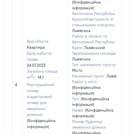
[Конфіденційна
інформація]
Автономна Республіка
Крим/область/місто зі
спеціальним статусом:
Львівська
Район в області та
Вид об'єкта:
Автономній Республіці
Квартира
Крим:
Львівський
Дата набуття
Територіальна громада:
Львівська
права:
Тип населеного пункту:
24.07.2023
Місто
Загальна площа
2
Населений пункт:
Львів
(м
):
14,1
Район у місті:
[Не 
4
Реєстраційний
[Конфіденційна
номер
інформація]
(кадастровий
Тип:
[Конфіденційна
номер для
інформація]
земельної
Назва:
[Конфіденційна
ділянки):
інформація]
[Конфіденційна
Номер будинку/
інформація]
земельної ділянки:
[Конфіденційна