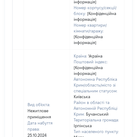
інформація]
Номер корпусу/секції/
блоку:
[Конфіденційна
інформація]
Номер квартири/
кімнати/гаражу:
[Конфіденційна
інформація]
Країна:
Україна
Поштовий індекс:
[Конфіденційна
інформація]
Автономна Республіка
Крим/область/місто зі
спеціальним статусом:
Київська
Район в області та
Вид об'єкта:
Автономній Республіці
Нежитлове
Крим:
Бучанський
приміщення
Територіальна громада:
Дата набуття
Ірпінська
права:
Тип населеного пункту:
25.10.2024