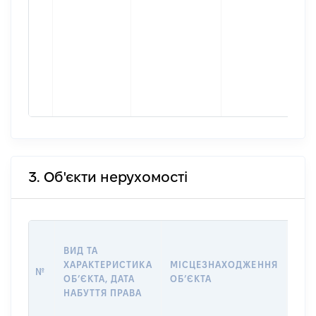
3. Об'єкти нерухомості
ВАР
ВИД ТА
ДАТ
ХАРАКТЕРИСТИКА
МІСЦЕЗНАХОДЖЕННЯ
ПРА
№
ОБʼЄКТА, ДАТА
ОБʼЄКТА
ОС
НАБУТТЯ ПРАВА
ГР
ОЦІ