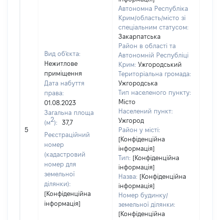
Автономна Республіка
Крим/область/місто зі
спеціальним статусом:
Закарпатська
Район в області та
Вид об'єкта:
Автономній Республіці
Нежитлове
Крим:
Ужгородський
приміщення
Територіальна громада:
Дата набуття
Ужгородська
Тип населеного пункту:
права:
Місто
01.08.2023
Населений пункт:
Загальна площа
2
Ужгород
(м
):
37,7
[Не 
5
Район у місті:
Реєстраційний
[Конфіденційна
номер
інформація]
(кадастровий
Тип:
[Конфіденційна
номер для
інформація]
земельної
Назва:
[Конфіденційна
ділянки):
інформація]
[Конфіденційна
Номер будинку/
інформація]
земельної ділянки:
[Конфіденційна