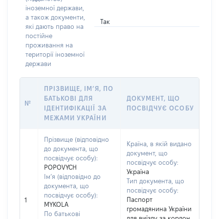
іноземної держави,
а також документи,
Так
які дають право на
постійне
проживання на
території іноземної
держави
ПРІЗВИЩЕ, ІМ’Я, ПО
БАТЬКОВІ ДЛЯ
ДОКУМЕНТ, ЩО
№
ІДЕНТИФІКАЦІЇ ЗА
ПОСВІДЧУЄ ОСОБУ
МЕЖАМИ УКРАЇНИ
Прізвище (відповідно
Країна, в якій видано
до документа, що
документ, що
посвідчує особу):
посвідчує особу:
POPOVYCH
Україна
Ім’я (відповідно до
Тип документа, що
документа, що
посвідчує особу:
посвідчує особу):
Паспорт
1
MYKOLA
громадянина України
По батькові
для виїзду за кордон