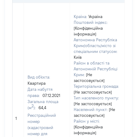
Країна:
Україна
Поштовий індекс:
[Конфіденційна
інформація]
Автономна Республіка
Крим/область/місто зі
спеціальним статусом:
Київ
Район в області та
Автономній Республіці
Крим:
[Не
Вид об'єкта:
застосовується]
Квартира
Територіальна громада:
Дата набуття
[Не застосовується]
права:
07.12.2021
Тип населеного пункту:
Загальна площа
[Не застосовується]
2
(м
):
64,4
Населений пункт:
[Не
[Не
Реєстраційний
застосовується]
1
заст
Район у місті:
номер
[Конфіденційна
(кадастровий
інформація]
номер для