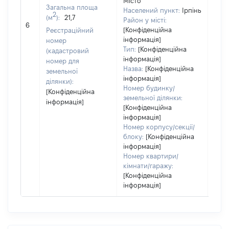
Місто
730
Загальна площа
Населений пункт:
Ірпінь
Тип 
2
(м
):
21,7
Район у місті:
обʼє
6
[Конфіденційна
Реєстраційний
варт
інформація]
номер
набу
Тип:
[Конфіденційна
(кадастровий
інформація]
номер для
Назва:
[Конфіденційна
земельної
інформація]
ділянки):
Номер будинку/
[Конфіденційна
земельної ділянки:
інформація]
[Конфіденційна
інформація]
Номер корпусу/секції/
блоку:
[Конфіденційна
інформація]
Номер квартири/
кімнати/гаражу:
[Конфіденційна
інформація]