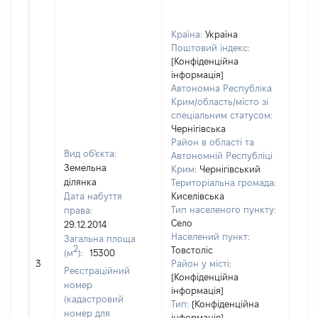
Країна:
Україна
Поштовий індекс:
[Конфіденційна
інформація]
Автономна Республіка
Крим/область/місто зі
спеціальним статусом:
Чернігівська
Район в області та
Вид об'єкта:
Автономній Республіці
Земельна
Крим:
Чернігівський
ділянка
Територіальна громада:
Дата набуття
Киселівська
Тип населеного пункту:
права:
1176
Село
29.12.2014
Тип
Населений пункт:
Загальна площа
варт
2
Товстоліс
(м
):
15300
обʼє
3
Район у місті:
варт
Реєстраційний
[Конфіденційна
дату
номер
інформація]
набу
(кадастровий
Тип:
[Конфіденційна
пра
номер для
інформація]