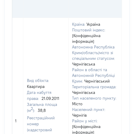
ОЦІ
ГРН
Країна:
Україна
Поштовий індекс:
[Конфіденційна
інформація]
Автономна Республіка
Крим/область/місто зі
спеціальним статусом:
Чернігівська
Район в області та
Автономній Республіці
Вид об'єкта:
Крим:
Чернігівський
Квартира
Територіальна громада:
Дата набуття
Чернігівська
Тип населеного пункту:
права:
21.09.2011
8972
Місто
Загальна площа
Тип
2
Населений пункт:
(м
):
38,8
варт
Чернігів
обʼє
Реєстраційний
1
Район у місті:
варт
номер
[Конфіденційна
дату
(кадастровий
інформація]