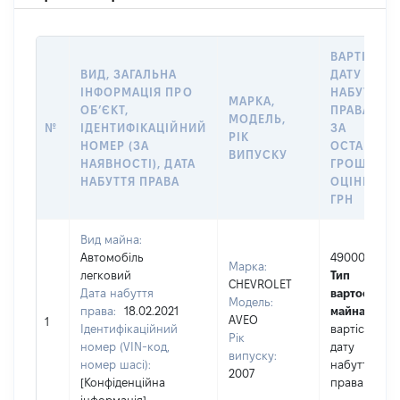
ВАРТІСТЬ 
ВИД, ЗАГАЛЬНА
ДАТУ
ІНФОРМАЦІЯ ПРО
НАБУТТЯ
МАРКА,
ОБʼЄКТ,
ПРАВА АБ
МОДЕЛЬ,
№
ІДЕНТИФІКАЦІЙНИЙ
ЗА
РІК
НОМЕР (ЗА
ОСТАННЬ
ВИПУСКУ
НАЯВНОСТІ), ДАТА
ГРОШОВО
НАБУТТЯ ПРАВА
ОЦІНКОЮ,
ГРН
Вид майна:
Автомобіль
49000
Марка:
легковий
Тип
CHEVROLET
Дата набуття
вартості
Модель:
права:
18.02.2021
майна:
це
AVEO
1
Ідентифікаційний
вартість на
Рік
номер (VIN-код,
дату
випуску:
номер шасі):
набуття
2007
[Конфіденційна
права