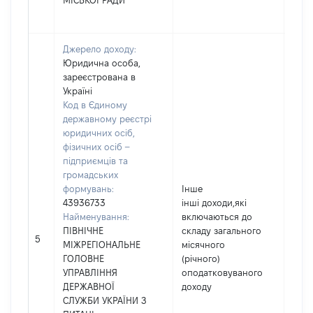
МІСЬКОЇ РАДИ
Джерело доходу:
Юридична особа,
зареєстрована в
Україні
Код в Єдиному
державному реєстрі
юридичних осіб,
фізичних осіб –
підприємців та
громадських
формувань:
Інше
43936733
інші доходи,які
Найменування:
включаються до
ПІВНІЧНЕ
складу загального
1311
5
МІЖРЕГІОНАЛЬНЕ
місячного
ГОЛОВНЕ
(річного)
УПРАВЛІННЯ
оподатковуваного
ДЕРЖАВНОЇ
доходу
СЛУЖБИ УКРАЇНИ З