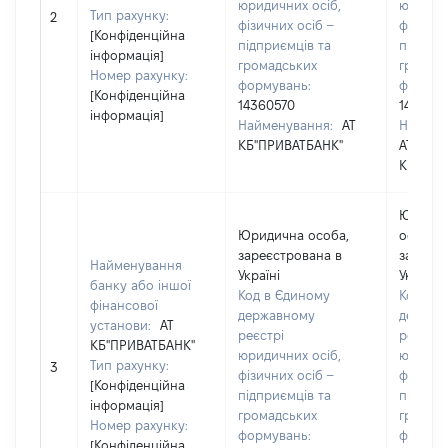
юридичних осіб,
юридичн
Тип рахунку:
2
фізичних осіб –
фізични
[Конфіденційна
підприємців та
підприє
інформація]
громадських
громад
Номер рахунку:
формувань:
формув
[Конфіденційна
14360570
143605
інформація]
Найменування:
АТ
Наймен
КБ"ПРИВАТБАНК"
АТ
КБ"ПРИ
Юриди
Юридична особа,
особа,
зареєстрована в
зареєст
Найменування
Україні
Україні
банку або іншої
Код в Єдиному
Код в 
фінансової
державному
держав
установи:
АТ
реєстрі
реєстрі
КБ"ПРИВАТБАНК"
юридичних осіб,
юридичн
Тип рахунку:
3
фізичних осіб –
фізични
[Конфіденційна
підприємців та
підприє
інформація]
громадських
громад
Номер рахунку:
формувань:
формув
[Конфіденційна