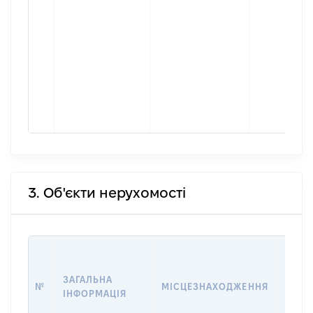
3. Об'єкти нерухомості
ВАРТ
ДАТУ
ЗАГАЛЬНА
ПРАВ
№
МІСЦЕЗНАХОДЖЕННЯ
ІНФОРМАЦІЯ
ОСТ
ГРО