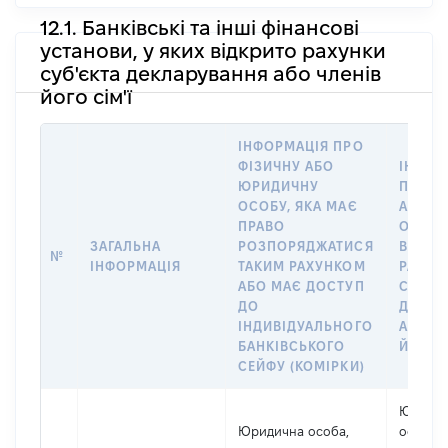
12.1. Банківські та інші фінансові
установи, у яких відкрито рахунки
суб'єкта декларування або членів
його сім'ї
ІНФОРМАЦІЯ ПРО
ФІЗИЧНУ АБО
ІНФОР
ЮРИДИЧНУ
ПРО Ф
ОСОБУ, ЯКА МАЄ
АБО Ю
ПРАВО
ОСОБУ
ЗАГАЛЬНА
РОЗПОРЯДЖАТИСЯ
ВІДКР
№
ІНФОРМАЦІЯ
ТАКИМ РАХУНКОМ
РАХУН
АБО МАЄ ДОСТУП
СУБ’Є
ДО
ДЕКЛА
ІНДИВІДУАЛЬНОГО
АБО Ч
БАНКІВСЬКОГО
ЙОГО С
СЕЙФУ (КОМІРКИ)
Юриди
Юридична особа,
особа,