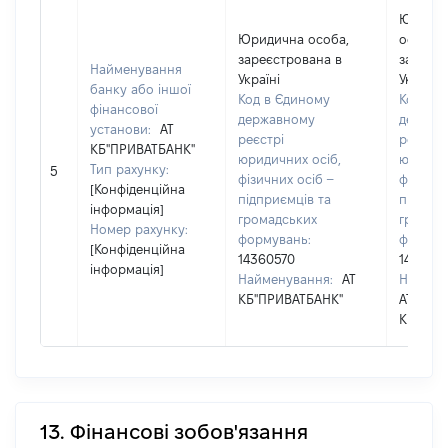
Юриди
Юридична особа,
особа,
зареєстрована в
зареєст
Найменування
Україні
Україні
банку або іншої
Код в Єдиному
Код в 
фінансової
державному
держав
установи:
АТ
реєстрі
реєстрі
КБ"ПРИВАТБАНК"
юридичних осіб,
юридичн
Тип рахунку:
5
фізичних осіб –
фізични
[Конфіденційна
підприємців та
підприє
інформація]
громадських
громад
Номер рахунку:
формувань:
формув
[Конфіденційна
14360570
143605
інформація]
Найменування:
АТ
Наймен
КБ"ПРИВАТБАНК"
АТ
КБ"ПРИ
13. Фінансові зобов'язання