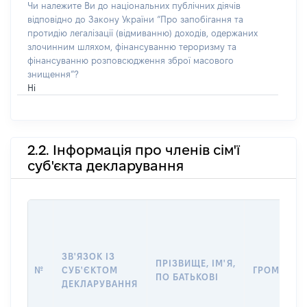
Чи належите Ви до національних публічних діячів
відповідно до Закону України “Про запобігання та
протидію легалізації (відмиванню) доходів, одержаних
злочинним шляхом, фінансуванню тероризму та
фінансуванню розповсюдження зброї масового
знищення”?
Ні
2.2. Інформація про членів сім'ї
суб'єкта декларування
ЗВ'ЯЗОК ІЗ
ПРІЗВИЩЕ, ІМ'Я,
№
СУБ'ЄКТОМ
ГРОМАДЯН
ПО БАТЬКОВІ
ДЕКЛАРУВАННЯ