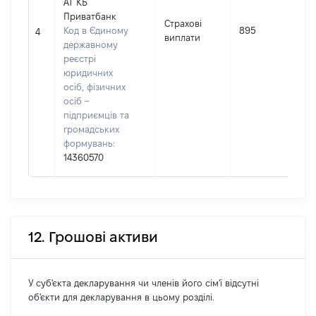
АТ КБ
Приватбанк
Страхові
І
Код в Єдиному
895
4
виплати
державному
реєстрі
юридичних
осіб, фізичних
осіб –
підприємців та
громадських
формувань:
14360570
12. Грошові активи
У суб'єкта декларування чи членів його сім'ї відсутні
об'єкти для декларування в цьому розділі.