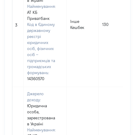
в Україні
Найменування:
АТ КБ
Приватбанк
Інше
І
Код в Єдиному
130
3
Кешбек
державному
реєстрі
юридичних
осіб, фізичних
осіб –
підприємців та
громадських
формувань:
14360570
Джерело
доходу:
Юридична
особа,
зареєстрована
в Україні
Найменування: