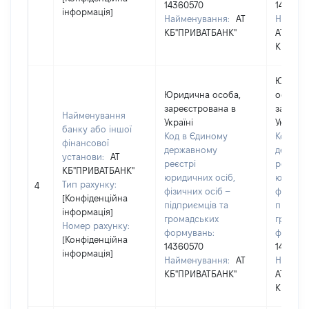
14360570
143605
інформація]
Найменування:
АТ
Наймен
КБ"ПРИВАТБАНК"
АТ
КБ"ПРИ
Юриди
Юридична особа,
особа,
зареєстрована в
зареєст
Найменування
Україні
Україні
банку або іншої
Код в Єдиному
Код в 
фінансової
державному
держав
установи:
АТ
реєстрі
реєстрі
КБ"ПРИВАТБАНК"
юридичних осіб,
юридичн
Тип рахунку:
4
фізичних осіб –
фізични
[Конфіденційна
підприємців та
підприє
інформація]
громадських
громад
Номер рахунку:
формувань:
формув
[Конфіденційна
14360570
143605
інформація]
Найменування:
АТ
Наймен
КБ"ПРИВАТБАНК"
АТ
КБ"ПРИ