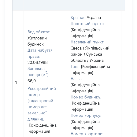
ОЦІ
Країна:
Україна
Поштовий індекс:
[Конфіденційна
Вид об'єкта:
інформація]
Житловий
Населений пункт:
будинок
Свеса / Ямпільський
Дата набуття
район / Сумська
права:
область / Україна
20.06.1988
Тип:
[Конфіденційна
Загальна
інформація]
2
площа (м
):
Назва:
[Не
66,9
1
[Конфіденційна
засто
Реєстраційний
інформація]
номер
Номер будинку:
(кадастровий
[Конфіденційна
номер для
інформація]
земельної
Номер корпусу:
ділянки):
[Конфіденційна
[Конфіденційна
інформація]
інформація]
Номер квартири: