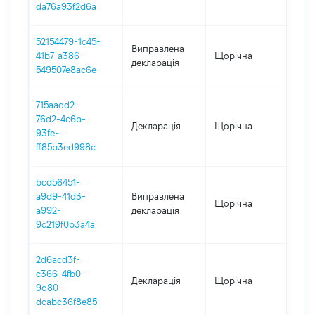
da76a93f2d6a
52154479-1c45-
Виправлена
41b7-a386-
Щорічна
201
декларація
549507e8ac6e
715aadd2-
76d2-4c6b-
Декларація
Щорічна
201
93fe-
ff85b3ed998c
bcd56451-
a9d9-41d3-
Виправлена
Щорічна
201
a992-
декларація
9c219f0b3a4a
2d6acd3f-
c366-4fb0-
Декларація
Щорічна
201
9d80-
dcabc36f8e85