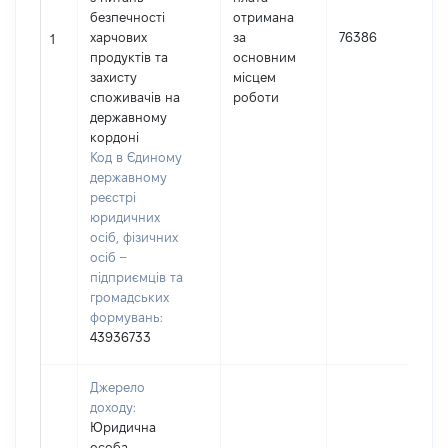
безпечності
отримана
І
харчових
за
76386
1
продуктів та
основним
захисту
місцем
споживачів на
роботи
державному
кордоні
Код в Єдиному
державному
реєстрі
юридичних
осіб, фізичних
осіб –
підприємців та
громадських
формувань:
43936733
Джерело
доходу:
Юридична
особа,