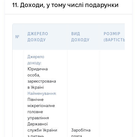
11. Доходи, у тому числі подарунки
ДЖЕРЕЛО
ВИД
РОЗМІР
№
ДОХОДУ
ДОХОДУ
(ВАРТІСТЬ)
Джерело
доходу:
Юридична
особа,
зареєстрована
в Україні
Найменування:
Північне
міжрегіоналне
головне
управління
Державної
служби України
Заробітна
з питань
плата