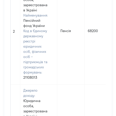
зареєстрована
в Україні
Найменування:
Пенсійний
фонд України
Код в Єдиному
Пенсія
68200
І
2
державному
реєстрі
юридичних
осіб, фізичних
осіб –
підприємців та
громадських
формувань:
21108013
Джерело
доходу:
Юридична
особа,
зареєстрована