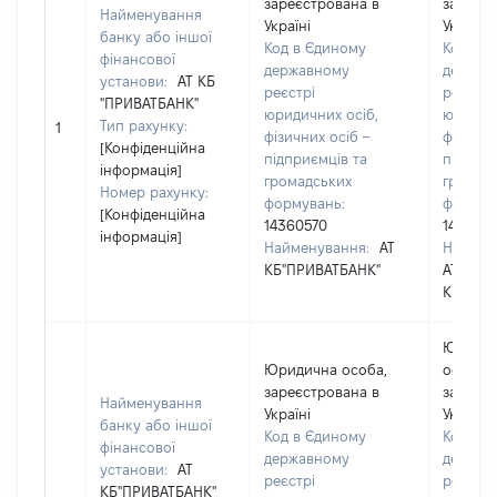
зареєстрована в
зареєст
Найменування
Україні
Україні
банку або іншої
Код в Єдиному
Код в 
фінансової
державному
держав
установи:
АТ КБ
реєстрі
реєстрі
"ПРИВАТБАНК"
юридичних осіб,
юридичн
Тип рахунку:
1
фізичних осіб –
фізични
[Конфіденційна
підприємців та
підприє
інформація]
громадських
громад
Номер рахунку:
формувань:
формув
[Конфіденційна
14360570
143605
інформація]
Найменування:
АТ
Наймен
КБ"ПРИВАТБАНК"
АТ
КБ"ПРИ
Юриди
Юридична особа,
особа,
зареєстрована в
зареєст
Найменування
Україні
Україні
банку або іншої
Код в Єдиному
Код в 
фінансової
державному
держав
установи:
АТ
реєстрі
реєстрі
КБ"ПРИВАТБАНК"