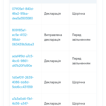
071f05e1-840d-
46e2-95ba-
Декларація
Щорічна
202
dea5a5505580
809185a1-
01.
ec5e-4132-
Виправлена
Перед
-
98dd-
декларація
звільненням
31.
063439b5dba3
adaf4f9d-a7c5-
01.
Перед
4bc6-9861-
Декларація
-
звільненням
d47b20f1d90e
31.
1d0ef01f-2639-
4086-bb8d-
Декларація
Щорічна
201
5dd6cc431559
a7a3e0d4-f7e1-
4d36-a347-
Декларація
Щорічна
201