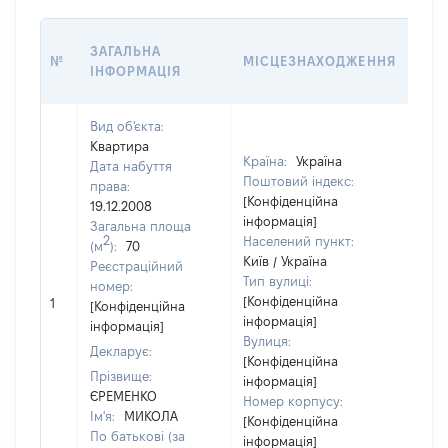
ВАР
ЗАГАЛЬНА
№
МІСЦЕЗНАХОДЖЕННЯ
НА 
ІНФОРМАЦІЯ
НАБ
Вид об'єкта:
Квартира
Країна:
Україна
Дата набуття
Поштовий індекс:
права:
[Конфіденційна
19.12.2008
інформація]
Загальна площа
2
Населений пункт:
(м
):
70
Київ / Україна
Реєстраційний
Тип вулиці:
номер:
[Не
[Конфіденційна
1
[Конфіденційна
відо
інформація]
інформація]
Вулиця:
Декларує:
[Конфіденційна
Прізвище:
інформація]
ЄРЕМЕНКО
Номер корпусу:
Ім'я:
МИКОЛА
[Конфіденційна
По батькові (за
інформація]