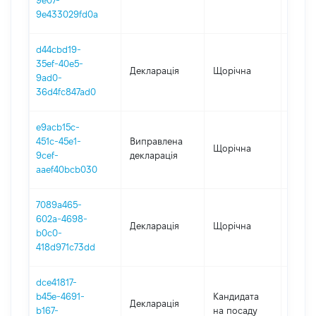
9e07-
9e433029fd0a
d44cbd19-
35ef-40e5-
Декларація
Щорічна
2017
9ad0-
36d4fc847ad0
e9acb15c-
451c-45e1-
Виправлена
Щорічна
2016
9cef-
декларація
aaef40bcb030
7089a465-
602a-4698-
Декларація
Щорічна
2016
b0c0-
418d971c73dd
dce41817-
b45e-4691-
Кандидата
Декларація
2017
b167-
на посаду