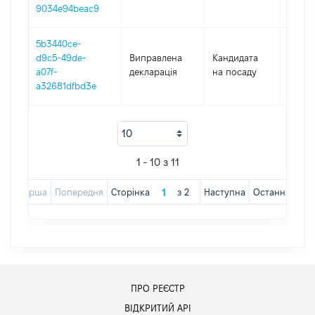
9034e94beac9
5b3440ce-
d9c5-49de-
Виправлена
Кандидата
2016
a07f-
декларація
на посаду
a32681dfbd3e
1 - 10 з 11
Перша
Попередня
Сторінка
з
2
Наступна
Остання
ПРО РЕЄСТР
ВІДКРИТИЙ АРІ