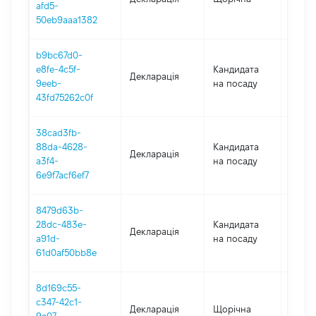
afd5-
50eb9aaa1382
b9bc67d0-
e8fe-4c5f-
Кандидата
Декларація
2018
9eeb-
на посаду
43fd75262c0f
38cad3fb-
88da-4628-
Кандидата
Декларація
2018
a3f4-
на посаду
6e9f7acf6ef7
8479d63b-
28dc-483e-
Кандидата
Декларація
2018
a91d-
на посаду
61d0af50bb8e
8d169c55-
c347-42c1-
Декларація
Щорічна
2018