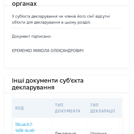
органах
У суб'єкта декларування чи членів його сім'ї відсутні
об'єкти для декларування в цьому розділі.
Документ підписано:
ЄРЕМЕНКО МИКОЛА ОЛЕКСАНДРОВИЧ
Інші документи суб'єкта
декларування
ТИП
ТИП
КОД
ПЕРІ
ДОКУМЕНТА
ДЕКЛАРАЦІЇ
59cab7c7-
1e56-4cd6-
Декларація
Щорічна
2019