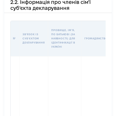
2.2. Інформація про членів сім'ї
суб'єкта декларування
П
ПРІЗВИЩЕ, ІМʼЯ,
Б
ЗВʼЯЗОК ІЗ
ПО БАТЬКОВІ (ЗА
І
№
СУБʼЄКТОМ
НАЯВНОСТІ) ДЛЯ
ГРОМАДЯНСТВО
М
ДЕКЛАРУВАННЯ
ІДЕНТИФІКАЦІЇ В
УКРАЇНІ