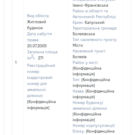
Івано-Франківська
Район в області та
Вид об'єкта:
Автономній Республіці
Житловий
Крим:
Калуський
будинок
Територіальна громада:
Дата набуття
Болехівська
Тип населеного пункту:
права:
813
Місто
20.07.2005
Тип
Населений пункт:
Загальна площа
варт
2
Болехів
(м
):
271
обʼє
1
Район у місті:
варт
Реєстраційний
[Конфіденційна
дату
номер
інформація]
набу
(кадастровий
Тип:
[Конфіденційна
пра
номер для
інформація]
земельної
Назва:
[Конфіденційна
ділянки):
інформація]
[Конфіденційна
Номер будинку/
інформація]
земельної ділянки:
[Конфіденційна
інформація]
Номер корпусу/секції/
блоку:
[Конфіденційна