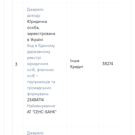
Джерело
доходу:
Юридична
особа,
зареєстрована
в Україні
Код в Єдиному
державному
реєстрі
Інше
юридичних
38274
3
Кредит
осіб, фізичних
осіб –
підприємців та
громадських
формувань:
23494714
Найменування:
АТ "СЕНС-БАНК"
Джерело