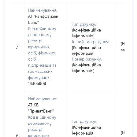
Найменування:
АТ "Райффайзен
Банк"
Тип рахунку:
Код в Єдиному
[Конфіденційна
державному
інформація]
реєстрі
Інший тип рахунку:
[Не
юридичних
7
[Конфіденційна
застосо
осіб, фізичних
інформація]
осіб –
Номер рахунку:
[Конфіденційна
підприємців та
інформація]
громадських
формувань:
14305909
Найменування:
АТ КБ
"ПриватБанк"
Код в Єдиному
Тип рахунку:
державному
[Конфіденційна
реєстрі
[Не
інформація]
юридичних
8