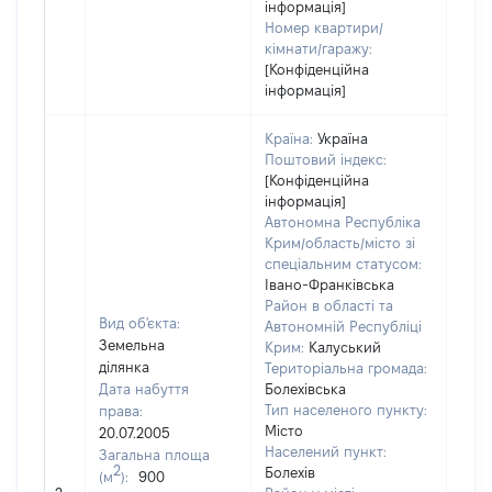
інформація]
Номер квартири/
кімнати/гаражу:
[Конфіденційна
інформація]
Країна:
Україна
Поштовий індекс:
[Конфіденційна
інформація]
Автономна Республіка
Крим/область/місто зі
спеціальним статусом:
Івано-Франківська
Район в області та
Вид об'єкта:
Автономній Республіці
Земельна
Крим:
Калуський
ділянка
Територіальна громада:
Дата набуття
Болехівська
Тип населеного пункту:
права:
Місто
20.07.2005
Населений пункт:
Загальна площа
2
Болехів
(м
):
900
[Не 