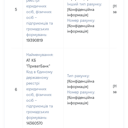
реєстрі
Інший тип рахунку:
юридичних
[Не
5
[Конфіденційна
осіб, фізичних
застосо
інформація]
осіб –
Номер рахунку:
підприємців та
[Конфіденційна
громадських
інформація]
формувань:
19390819
Найменування:
АТ КБ
"ПриватБанк"
Код в Єдиному
Тип рахунку:
державному
[Конфіденційна
реєстрі
[Не
інформація]
юридичних
6
застосо
Номер рахунку:
осіб, фізичних
[Конфіденційна
осіб –
інформація]
підприємців та
громадських
формувань:
14360570