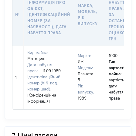
ІНФОРМАЦІЯ ПРО
НАБУТТЯ
МАРКА,
ОБʼЄКТ,
ПРАВА АБО
МОДЕЛЬ,
№
ІДЕНТИФІКАЦІЙНИЙ
ЗА
РІК
НОМЕР (ЗА
ОСТАННЬО
ВИПУСКУ
НАЯВНОСТІ), ДАТА
ГРОШОВОЮ
НАБУТТЯ ПРАВА
ОЦІНКОЮ,
ГРН
Вид майна:
Марка:
1000
Мотоцикл
ИЖ
Тип
Дата набуття
Модель:
вартості
права:
11.09.1989
Планета
майна:
це
Ідентифікаційний
1
5
вартість на
номер (VIN-код,
Рік
дату
номер шасі):
випуску:
набуття
[Конфіденційна
1989
права
інформація]
7. Цінні папери