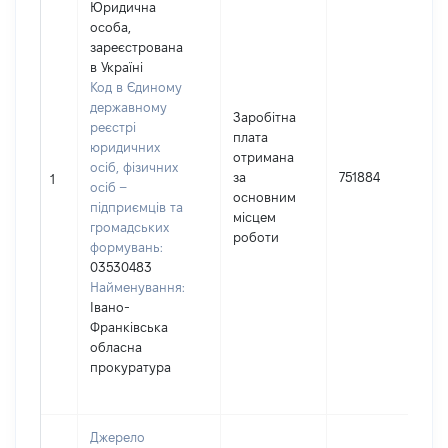
Юридична
особа,
зареєстрована
в Україні
Код в Єдиному
державному
Заробітна
реєстрі
плата
юридичних
отримана
осіб, фізичних
за
751884
1
осіб –
основним
підприємців та
місцем
громадських
роботи
формувань:
03530483
Найменування:
Івано-
Франківська
обласна
прокуратура
Джерело