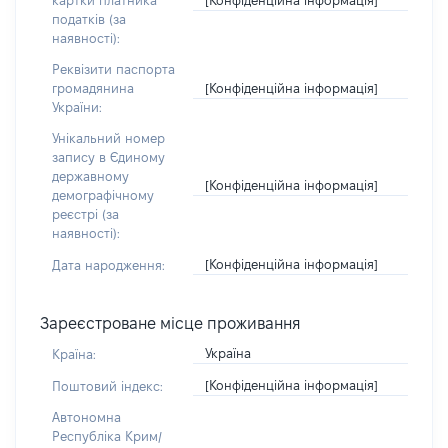
картки платника
податків (за
наявності):
Реквізити паспорта
[Конфіденційна інформація]
громадянина
України:
Унікальний номер
запису в Єдиному
державному
[Конфіденційна інформація]
демографічному
реєстрі (за
наявності):
[Конфіденційна інформація]
Дата народження:
Зареєстроване місце проживання
Україна
Країна:
[Конфіденційна інформація]
Поштовий індекс:
Автономна
Республіка Крим/