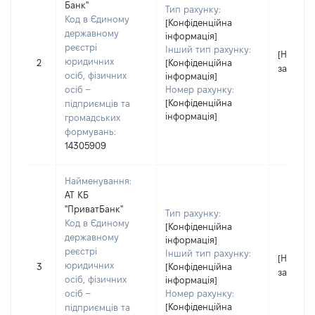
Банк"
Тип рахунку:
Код в Єдиному
[Конфіденційна
державному
інформація]
реєстрі
Інший тип рахунку:
[Не
юридичних
2
[Конфіденційна
застосо
осіб, фізичних
інформація]
осіб –
Номер рахунку:
[Конфіденційна
підприємців та
інформація]
громадських
формувань:
14305909
Найменування:
АТ КБ
"ПриватБанк"
Тип рахунку:
Код в Єдиному
[Конфіденційна
державному
інформація]
реєстрі
Інший тип рахунку:
[Не
юридичних
3
[Конфіденційна
застосо
осіб, фізичних
інформація]
осіб –
Номер рахунку:
[Конфіденційна
підприємців та