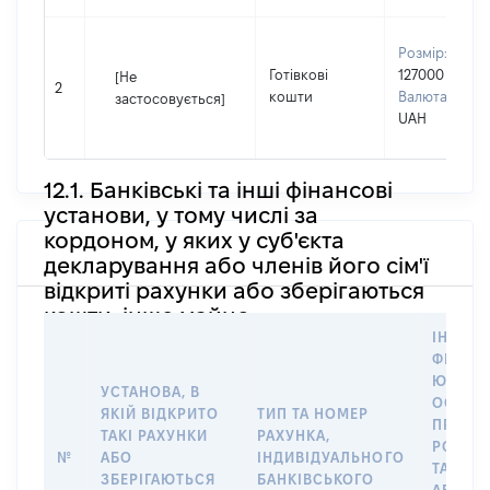
Розмір:
Готівкові
127000
[Не
2
кошти
Валюта:
застосовується]
UAH
12.1. Банківські та інші фінансові
установи, у тому числі за
кордоном, у яких у суб'єкта
декларування або членів його сім'ї
відкриті рахунки або зберігаються
кошти, інше майно
ІНФОР
ФІЗИЧН
ЮРИДИ
УСТАНОВА, В
ОСОБУ,
ЯКІЙ ВІДКРИТО
ТИП ТА НОМЕР
ПРАВО
ТАКІ РАХУНКИ
РАХУНКА,
РОЗПО
№
АБО
ІНДИВІДУАЛЬНОГО
ТАКИМ
ЗБЕРІГАЮТЬСЯ
БАНКІВСЬКОГО