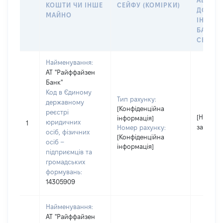
АБО М
КОШТИ ЧИ ІНШЕ
СЕЙФУ (КОМІРКИ)
ДО
МАЙНО
ІНДИВ
БАНКІ
СЕЙФУ 
Найменування:
АТ "Райффайзен
Банк"
Код в Єдиному
Тип рахунку:
державному
[Конфіденційна
реєстрі
[Не
інформація]
юридичних
1
застосо
Номер рахунку:
осіб, фізичних
[Конфіденційна
осіб –
інформація]
підприємців та
громадських
формувань:
14305909
Найменування:
АТ "Райффайзен