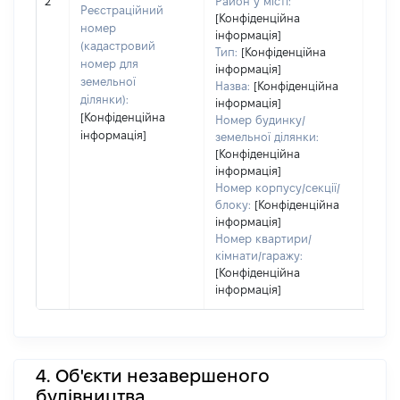
2
Район у місті:
Реєстраційний
[Конфіденційна
номер
інформація]
(кадастровий
Тип:
[Конфіденційна
номер для
інформація]
земельної
Назва:
[Конфіденційна
ділянки):
інформація]
[Конфіденційна
Номер будинку/
інформація]
земельної ділянки:
[Конфіденційна
інформація]
Номер корпусу/секції/
блоку:
[Конфіденційна
інформація]
Номер квартири/
кімнати/гаражу:
[Конфіденційна
інформація]
4. Об'єкти незавершеного
будівництва