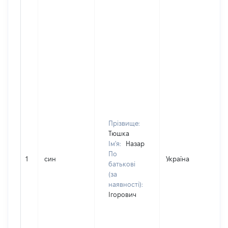
Прізвище:
Тюшка
Ім'я:
Назар
По
1
син
Україна
батькові
(за
наявності):
Ігорович