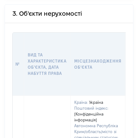
3. Об'єкти нерухомості
ВАР
ДАТ
НАБ
ВИД ТА
ПРА
ХАРАКТЕРИСТИКА
МІСЦЕЗНАХОДЖЕННЯ
№
ЗА
ОБʼЄКТА, ДАТА
ОБʼЄКТА
ОС
НАБУТТЯ ПРАВА
ГР
ОЦІ
ГРН
Країна:
Україна
Поштовий індекс:
[Конфіденційна
інформація]
Автономна Республіка
Крим/область/місто зі
спеціальним статусом: