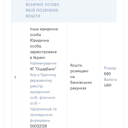
ФІЗИЧНУ ОСОБУ,
ЯКІЙ ПОЗИЧЕНО
КОШТИ
Інша юридична
особа
Юридична
особа,
зареєстрована
в Україні
Найменування:
Кошти,
Розмір:
АТ "Ощадбанк"
розміщені
690
Код в Єдиному
на
1
Валюта:
державному
банківських
UAH
реєстрі
рахунках
юридичних
осіб, фізичних
осіб –
підприємців та
громадських
формувань:
00032129