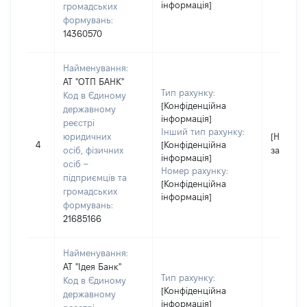
інформація]
громадських
формувань:
14360570
Найменування:
АТ "ОТП БАНК"
Тип рахунку:
Код в Єдиному
[Конфіденційна
державному
інформація]
реєстрі
Інший тип рахунку:
юридичних
[Не
4
[Конфіденційна
осіб, фізичних
застосо
інформація]
осіб –
Номер рахунку:
підприємців та
[Конфіденційна
громадських
інформація]
формувань:
21685166
Найменування:
АТ "Ідея Банк"
Тип рахунку:
Код в Єдиному
[Конфіденційна
державному
інформація]