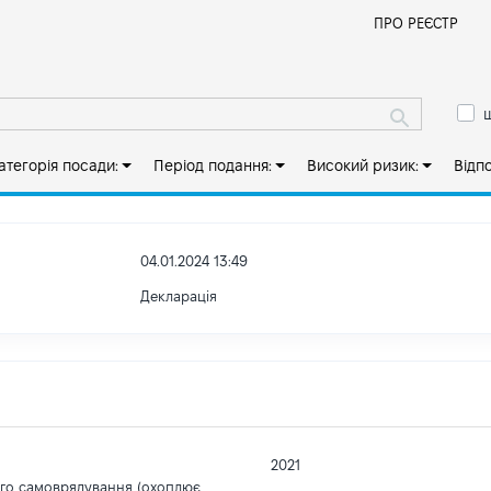
Й
ПРО РЕЄСТР
ш
атегорія посади:
Період подання:
Високий ризик:
Відп
04.01.2024 13:49
Декларація
2021
ого самоврядування (охоплює