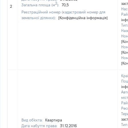
2
зас
Загальна площа (м
):
70,5
2
Нас
Реєстраційний номер (кадастровий номер для
Рай
земельної ділянки):
[Конфіденційна інформація]
інф
Тип
Наз
Ном
[Ко
Ном
[Ко
Ном
[Ко
Кра
Пош
інф
Авт
міс
Рай
Рес
Тер
зас
Вид об'єкта:
Квартира
Тип
Дата набуття права:
31.12.2016