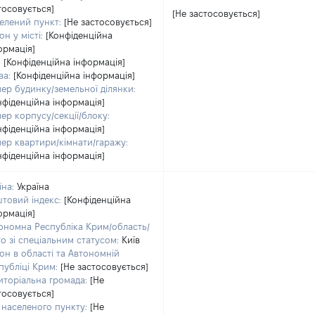
тосовується]
[Не застосовується]
елений пункт:
[Не застосовується]
он у місті:
[Конфіденційна
ормація]
:
[Конфіденційна інформація]
ва:
[Конфіденційна інформація]
ер будинку/земельної ділянки:
нфіденційна інформація]
ер корпусу/секції/блоку:
нфіденційна інформація]
ер квартири/кімнати/гаражу:
нфіденційна інформація]
їна:
Україна
товий індекс:
[Конфіденційна
ормація]
ономна Республіка Крим/область/
то зі спеціальним статусом:
Київ
он в області та Автономній
публіці Крим:
[Не застосовується]
иторіальна громада:
[Не
тосовується]
 населеного пункту:
[Не