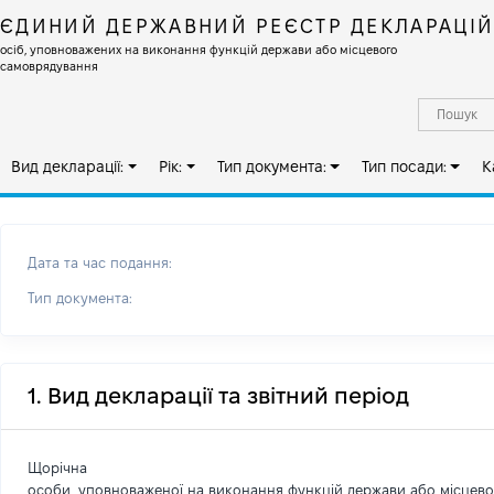
ЄДИНИЙ ДЕРЖАВНИЙ РЕЄСТР ДЕКЛАРАЦІ
осіб, уповноважених на виконання функцій держави або місцевого
самоврядування
Вид декларації:
Рік:
Тип документа:
Тип посади:
К
Дата та час подання:
Тип документа:
1. Вид декларації та звітний період
Щорічна
особи, уповноваженої на виконання функцій держави або місцев