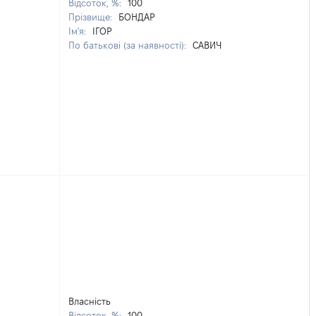
Відсоток, %:
100
Прізвище:
БОНДАР
Ім'я:
ІГОР
По батькові (за наявності):
САВИЧ
Власність
Відсоток, %:
100