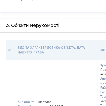
3. Об'єкти нерухомості
ВИД ТА ХАРАКТЕРИСТИКА ОБʼЄКТА, ДАТА
№
МІ
НАБУТТЯ ПРАВА
Кра
Пош
інф
Авт
міс
Рай
Рес
Тер
зас
Вид об'єкта:
Квартира
Тип