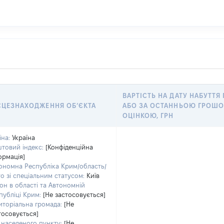
ВАРТІСТЬ НА ДАТУ НАБУТТЯ
СЦЕЗНАХОДЖЕННЯ ОБʼЄКТА
АБО ЗА ОСТАННЬОЮ ГРОШ
ОЦІНКОЮ, ГРН
їна:
Україна
товий індекс:
[Конфіденційна
ормація]
ономна Республіка Крим/область/
то зі спеціальним статусом:
Київ
он в області та Автономній
публіці Крим:
[Не застосовується]
иторіальна громада:
[Не
тосовується]
 населеного пункту:
[Не