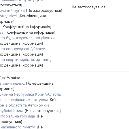
тосовується]
[Не застосовується]
елений пункт:
[Не застосовується]
он у місті:
[Конфіденційна
ормація]
:
[Конфіденційна інформація]
ва:
[Конфіденційна інформація]
ер будинку/земельної ділянки:
нфіденційна інформація]
ер корпусу/секції/блоку:
нфіденційна інформація]
ер квартири/кімнати/гаражу:
нфіденційна інформація]
їна:
Україна
товий індекс:
[Конфіденційна
ормація]
ономна Республіка Крим/область/
то зі спеціальним статусом:
Київ
он в області та Автономній
публіці Крим:
[Не застосовується]
иторіальна громада:
[Не
тосовується]
 населеного пункту:
[Не