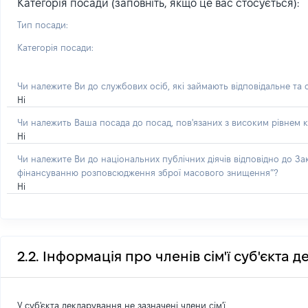
Категорія посади (заповніть, якщо це вас стосується):
Тип посади:
Категорія посади:
Чи належите Ви до службових осіб, які займають відповідальне та
Ні
Чи належить Ваша посада до посад, пов'язаних з високим рівнем к
Ні
Чи належите Ви до національних публічних діячів відповідно до З
фінансуванню розповсюдження зброї масового знищення”?
Ні
2.2. Інформація про членів сім'ї суб'єкта 
У суб'єкта декларування не зазначені члени сім'ї