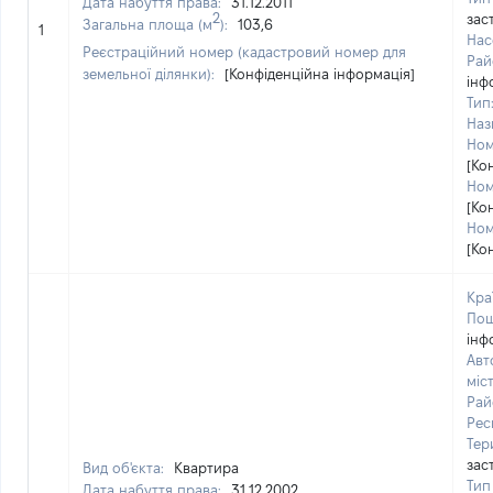
Дата набуття права:
31.12.2011
2
зас
Загальна площа (м
):
103,6
1
Нас
Реєстраційний номер (кадастровий номер для
Рай
земельної ділянки):
[Конфіденційна інформація]
інф
Тип
Наз
Ном
[Ко
Ном
[Ко
Ном
[Ко
Кра
Пош
інф
Авт
міс
Рай
Рес
Тер
зас
Вид об'єкта:
Квартира
Тип
Дата набуття права:
31.12.2002