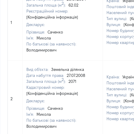
Країна:
Украї
2
Загальна площа (м
):
62.02
Поштовий інд
Реєстраційний номер:
Населений пу
[Конфіденційна інформація]
Тип вулиці:
[К
1
Декларує:
Вулиця:
[Конф
Номер будинк
Прізвище:
Саченко
Номер корпус
Ім'я:
Микола
Номер кварти
По батькові (за наявності):
Володимирович
Вид об'єкта:
Земельна ділянка
Дата набуття права:
27.07.2008
Країна:
Украї
2
Загальна площа (м
):
2071
Поштовий інд
Кадастровий номер:
Населений пу
[Конфіденційна інформація]
Тип вулиці:
[К
2
Декларує:
Вулиця:
[Конф
Номер будинк
Прізвище:
Саченко
Номер корпус
Ім'я:
Микола
Номер кварти
По батькові (за наявності):
Володимирович