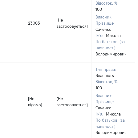
Відсоток, %:
100
Власник:
[Не
23005
Прізвище:
застосовується]
Саченко
Ім'я:
Микола
По батькові (за
наявності):
Володимирович
Тип права:
Власність
Відсоток, %:
100
Власник:
[Не
[Не
Прізвище:
відомо]
застосовується]
Саченко
Ім'я:
Микола
По батькові (за
наявності):
Володимирович