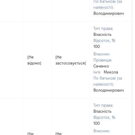
По батькові (за
наявності):
Володимирович
Тип права:
Власність
Відсоток, %:
100
Власник:
[Не
[Не
Прізвище:
відомо]
застосовується]
Саченко
Ім'я:
Микола
По батькові (за
наявності):
Володимирович
Тип права:
Власність
Відсоток, %:
100
Власник:
[Не
[Не