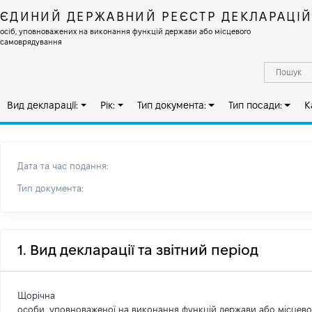
ЄДИНИЙ ДЕРЖАВНИЙ РЕЄСТР ДЕКЛАРАЦІ
осіб, уповноважених на виконання функцій держави або місцевого
самоврядування
Вид декларації:
Рік:
Тип документа:
Тип посади:
К
Дата та час подання:
Тип документа:
1. Вид декларації та звітний період
Щорічна
особи, уповноваженої на виконання функцій держави або місцев