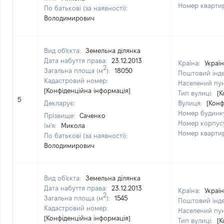
Номер кварти
По батькові (за наявності):
Володимирович
Вид об'єкта:
Земельна ділянка
Дата набуття права:
23.12.2013
Країна:
Украї
2
Загальна площа (м
):
18050
Поштовий інд
Кадастровий номер:
Населений пу
[Конфіденційна інформація]
Тип вулиці:
[К
5
Декларує:
Вулиця:
[Конф
Номер будинк
Прізвище:
Саченко
Номер корпус
Ім'я:
Микола
Номер кварти
По батькові (за наявності):
Володимирович
Вид об'єкта:
Земельна ділянка
Дата набуття права:
23.12.2013
Країна:
Украї
2
Загальна площа (м
):
1545
Поштовий інд
Кадастровий номер:
Населений пу
[Конфіденційна інформація]
Тип вулиці:
[К