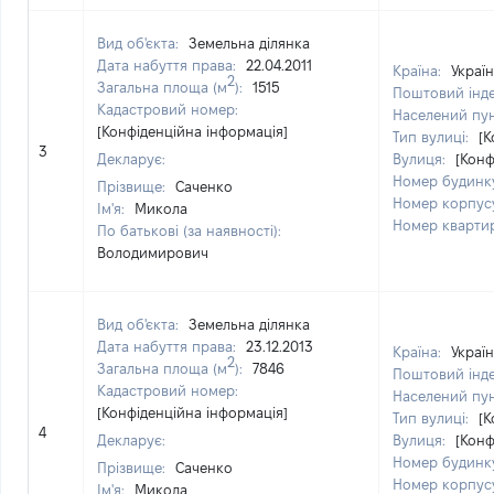
Вид об'єкта:
Земельна ділянка
Дата набуття права:
22.04.2011
Країна:
Украї
2
Загальна площа (м
):
1515
Поштовий інд
Кадастровий номер:
Населений пу
[Конфіденційна інформація]
Тип вулиці:
[К
3
Декларує:
Вулиця:
[Конф
Номер будинк
Прізвище:
Саченко
Номер корпус
Ім'я:
Микола
Номер кварти
По батькові (за наявності):
Володимирович
Вид об'єкта:
Земельна ділянка
Дата набуття права:
23.12.2013
Країна:
Украї
2
Загальна площа (м
):
7846
Поштовий інд
Кадастровий номер:
Населений пу
[Конфіденційна інформація]
Тип вулиці:
[К
4
Декларує:
Вулиця:
[Конф
Номер будинк
Прізвище:
Саченко
Номер корпус
Ім'я:
Микола