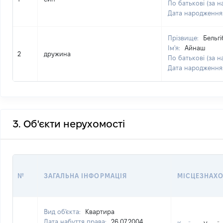
По батькові (за н
Дата народження
Прізвище:
Бельгі
Ім'я:
Айнаш
2
дружина
По батькові (за н
Дата народження
3. Об'єкти нерухомості
№
ЗАГАЛЬНА ІНФОРМАЦІЯ
МІСЦЕЗНАХ
Вид об'єкта:
Квартира
Дата набуття права:
26.07.2004