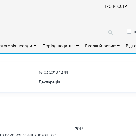
Й
ПРО РЕЄСТР
ш
атегорія посади:
Період подання:
Високий ризик:
Відп
16.03.2018 12:44
Декларація
2017
ого самоврядування (охоплює