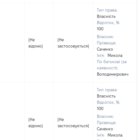
Тип права:
Власність
Відсоток, %:
100
Власник:
[Не
[Не
Прізвище:
відомо]
застосовується]
Саченко
Ім'я:
Микола
По батькові (за
наявності):
Володимирович
Тип права:
Власність
Відсоток, %:
100
Власник:
[Не
[Не
Прізвище:
відомо]
застосовується]
Саченко
Ім'я:
Микола