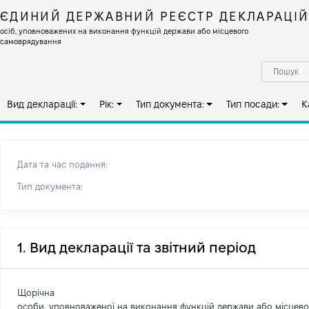
ЄДИНИЙ ДЕРЖАВНИЙ РЕЄСТР ДЕКЛАРАЦІ
осіб, уповноважених на виконання функцій держави або місцевого
самоврядування
Вид декларації:
Рік:
Тип документа:
Тип посади:
К
Дата та час подання:
Тип документа:
1. Вид декларації та звітний період
Щорічна
особи, уповноваженої на виконання функцій держави або місцев