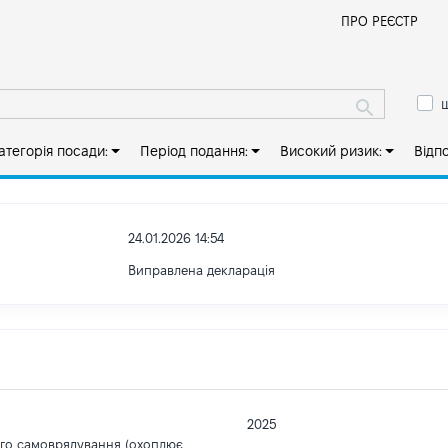
Й
ПРО РЕЄСТР
ш
атегорія посади:
Період подання:
Високий ризик:
Відп
24.01.2026 14:54
Виправлена декларація
2025
ого самоврядування (охоплює