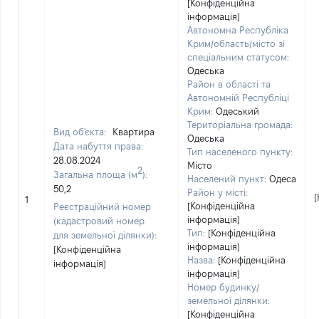
[Конфіденційна
інформація]
Автономна Республіка
Крим/область/місто зі
спеціальним статусом:
Одеська
Район в області та
Автономній Республіці
Крим:
Одеський
Територіальна громада:
Вид об'єкта:
Квартира
Одеська
Дата набуття права:
Тип населеного пункту:
28.08.2024
Місто
2
Загальна площа (м
):
Населений пункт:
Одеса
50,2
Район у місті:
[
1
[Конфіденційна
Реєстраційний номер
інформація]
(кадастровий номер
Тип:
[Конфіденційна
для земельної ділянки):
інформація]
[Конфіденційна
Назва:
[Конфіденційна
інформація]
інформація]
Номер будинку/
земельної ділянки:
[Конфіденційна