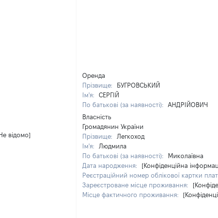
Оренда
Прізвище:
БУГРОВСЬКИЙ
Ім'я:
СЕРГІЙ
По батькові (за наявності):
АНДРІЙОВИЧ
Власність
Громадянин України
Не відомо]
Прізвище:
Легкоход
Ім'я:
Людмила
По батькові (за наявності):
Миколаївна
Дата народження:
[Конфіденційна інформац
Реєстраційний номер облікової картки плат
Зареєстроване місце проживання:
[Конфід
Місце фактичного проживання:
[Конфіденц