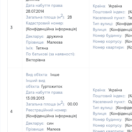
Дата набуття права:
Країна:
Україна
28.07.2014
Поштовий індекс:
[
2
Загальна площа (м
):
28
Населений пункт:
Те
Кадастровий номер:
Тип вулиці:
[Конфіде
3
[Конфіденційна інформація]
Вулиця:
[Конфіденці
Номер будинку:
[Ко
Декларує:
дружина
Номер корпусу:
[Ко
Прізвище:
Малєєва
Номер квартири:
[К
Ім'я:
Тетяна
По батькові (за наявності):
Вікторівна
Вид об'єкта:
Інше
Інший вид
об'єкта:
Гуртожиток
Країна:
Україна
Дата набуття права:
Поштовий індекс:
[
13.09.2013
Населений пункт:
Од
2
Загальна площа (м
):
00.00
Тип вулиці:
[Конфіде
Реєстраційний номер:
4
Вулиця:
[Конфіденці
[Конфіденційна інформація]
Номер будинку:
[Ко
Декларує:
син
Номер корпусу:
[Ко
Прізвище:
Малєєв
Номер квартири:
[К