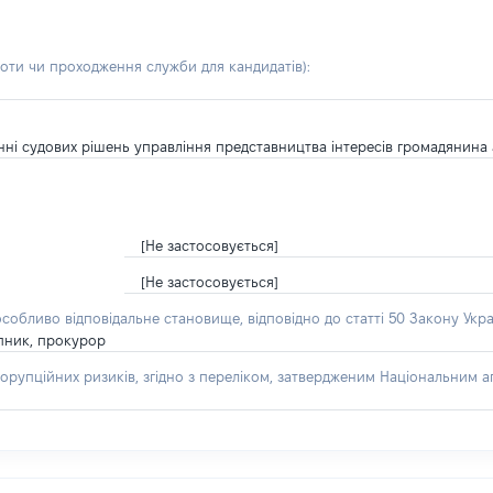
боти чи проходження служби для кандидатів)
:
нанні судових рішень управління представництва інтересів громадянина
[Не застосовується]
[Не застосовується]
особливо відповідальне становище, відповідно до статті 50 Закону Укра
пник, прокурор
орупційних ризиків, згідно з переліком, затвердженим Національним аг