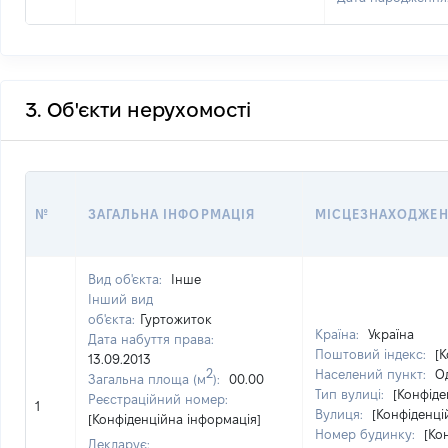
3. Об'єкти нерухомості
№
ЗАГАЛЬНА ІНФОРМАЦІЯ
МІСЦЕЗНАХОДЖЕ
Вид об'єкта:
Інше
Інший вид
об'єкта:
Гуртожиток
Країна:
Україна
Дата набуття права:
Поштовий індекс:
[
13.09.2013
2
Населений пункт:
Од
Загальна площа (м
):
00.00
Тип вулиці:
[Конфіде
Реєстраційний номер:
1
Вулиця:
[Конфіденці
[Конфіденційна інформація]
Номер будинку:
[Ко
Декларує: