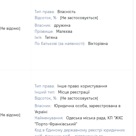
Тип права:
Власність
Відсоток, %:
[Не застосовується]
Власник:
дружина
[Не відомо]
Прізвище:
Малєєва
Ім'я:
Тетяна
По батькові (за наявності):
Вікторівна
Тип права:
Інше право користування
Інший тип:
Місце реєстрації
Відсоток, %:
[Не застосовується]
Власник:
Юридична особа, зареєстрована в
Україні
[Не відомо]
Найменування:
Одеська міська рада, КП "ЖКС
"Порто-Франківський"
Код в Єдиному державному реєстрі юридичних