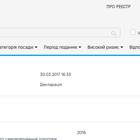
Й
ПРО РЕЄСТР
ш
атегорія посади:
Період подання:
Високий ризик:
Відп
30.03.2017 16:35
Декларація
2016
ого самоврядування (охоплює