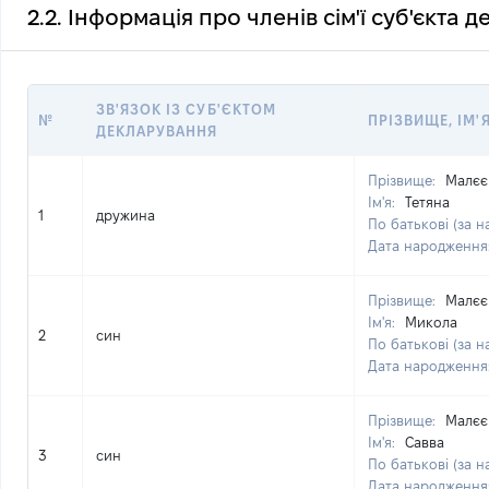
2.2. Інформація про членів сім'ї суб'єкта 
ЗВ'ЯЗОК ІЗ СУБ'ЄКТОМ
№
ПРІЗВИЩЕ, ІМ'Я
ДЕКЛАРУВАННЯ
Прізвище:
Малєє
Ім'я:
Тетяна
1
дружина
По батькові (за н
Дата народження
Прізвище:
Малєє
Ім'я:
Микола
2
син
По батькові (за н
Дата народження
Прізвище:
Малєє
Ім'я:
Савва
3
син
По батькові (за н
Дата народження