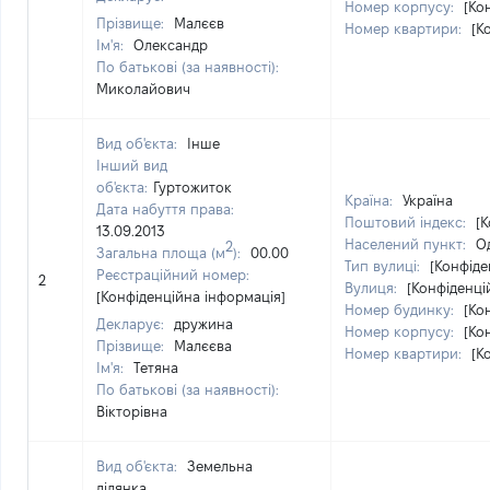
Номер корпусу:
[Ко
Прізвище:
Малєєв
Номер квартири:
[К
Ім'я:
Олександр
По батькові (за наявності):
Миколайович
Вид об'єкта:
Інше
Інший вид
об'єкта:
Гуртожиток
Країна:
Україна
Дата набуття права:
Поштовий індекс:
[
13.09.2013
Населений пункт:
Од
2
Загальна площа (м
):
00.00
Тип вулиці:
[Конфіде
Реєстраційний номер:
2
Вулиця:
[Конфіденці
[Конфіденційна інформація]
Номер будинку:
[Ко
Декларує:
дружина
Номер корпусу:
[Ко
Прізвище:
Малєєва
Номер квартири:
[К
Ім'я:
Тетяна
По батькові (за наявності):
Вікторівна
Вид об'єкта:
Земельна
ділянка