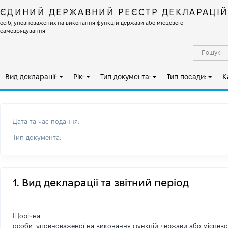
ЄДИНИЙ ДЕРЖАВНИЙ РЕЄСТР ДЕКЛАРАЦІ
осіб, уповноважених на виконання функцій держави або місцевого
самоврядування
Вид декларації:
Рік:
Тип документа:
Тип посади:
К
Дата та час подання:
Тип документа:
1. Вид декларації та звітний період
Щорічна
особи, уповноваженої на виконання функцій держави або місцев