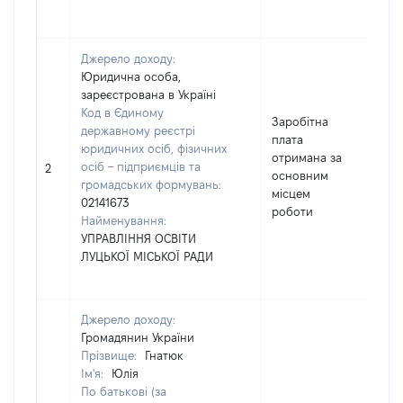
Джерело доходу:
Юридична особа,
зареєстрована в Україні
Код в Єдиному
Заробітна
державному реєстрі
плата
юридичних осіб, фізичних
отримана за
осіб – підприємців та
2
2
основним
громадських формувань:
місцем
02141673
роботи
Найменування:
УПРАВЛІННЯ ОСВІТИ
ЛУЦЬКОЇ МІСЬКОЇ РАДИ
Джерело доходу:
Громадянин України
Прізвище:
Гнатюк
Ім'я:
Юлія
По батькові (за