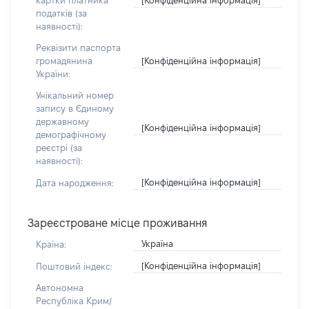
картки платника
податків (за
наявності):
Реквізити паспорта
[Конфіденційна інформація]
громадянина
України:
Унікальний номер
запису в Єдиному
державному
[Конфіденційна інформація]
демографічному
реєстрі (за
наявності):
[Конфіденційна інформація]
Дата народження:
Зареєстроване місце проживання
Україна
Країна:
[Конфіденційна інформація]
Поштовий індекс:
Автономна
Республіка Крим/