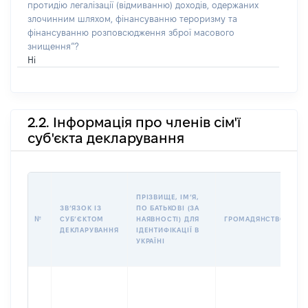
протидію легалізації (відмиванню) доходів, одержаних
злочинним шляхом, фінансуванню тероризму та
фінансуванню розповсюдження зброї масового
знищення”?
Ні
2.2. Інформація про членів сім'ї
суб'єкта декларування
П
ПРІЗВИЩЕ, ІМʼЯ,
Б
ЗВʼЯЗОК ІЗ
ПО БАТЬКОВІ (ЗА
І
№
СУБʼЄКТОМ
НАЯВНОСТІ) ДЛЯ
ГРОМАДЯНСТВО
М
ДЕКЛАРУВАННЯ
ІДЕНТИФІКАЦІЇ В
УКРАЇНІ