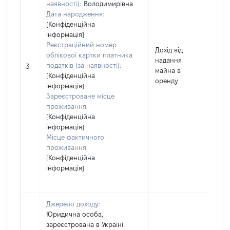
наявності):
Володимирівна
Дата народження:
[Конфіденційна
інформація]
Реєстраційний номер
Дохід від
облікової картки платника
надання
податків (за наявності):
5
3
майна в
[Конфіденційна
оренду
інформація]
Зареєстроване місце
проживання:
[Конфіденційна
інформація]
Місце фактичного
проживання:
[Конфіденційна
інформація]
Джерело доходу:
Юридична особа,
зареєстрована в Україні