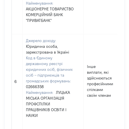
Найменування:
АКЦІОНЕРНЕ ТОВАРИСТВО
КОМЕРЦІЙНИЙ БАНК
"ПРИВАТБАНК"
Джерело доходу:
Юридична особа,
зареєстрована в Україні
Код в Єдиному
державному реєстрі
Інше
юридичних осіб, фізичних
виплати, які
осіб – підприємців та
здійснюються
громадських формувань:
1
6
професійними
02666358
спілками
Найменування:
ЛУЦЬКА
своїм членам
МІСЬКА ОРГАНІЗАЦІЯ
ПРОФСПІЛКИ
ПРАЦІВНИКІВ ОСВІТИ І
НАУКИ