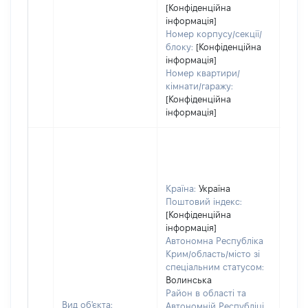
[Конфіденційна
інформація]
Номер корпусу/секції/
блоку:
[Конфіденційна
інформація]
Номер квартири/
кімнати/гаражу:
[Конфіденційна
інформація]
Країна:
Україна
Поштовий індекс:
[Конфіденційна
інформація]
Автономна Республіка
Крим/область/місто зі
спеціальним статусом:
Волинська
Район в області та
Вид об'єкта:
Автономній Республіці