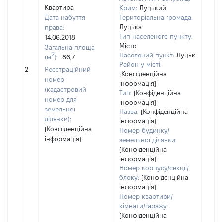
Квартира
Крим:
Луцький
Дата набуття
Територіальна громада:
Луцька
права:
528
Тип населеного пункту:
14.06.2018
Тип
Місто
Загальна площа
варт
2
Населений пункт:
Луцьк
(м
):
86,7
обʼє
Район у місті:
2
Реєстраційний
варт
[Конфіденційна
номер
ост
інформація]
(кадастровий
Тип:
[Конфіденційна
гро
номер для
інформація]
оці
земельної
Назва:
[Конфіденційна
ділянки):
інформація]
[Конфіденційна
Номер будинку/
інформація]
земельної ділянки:
[Конфіденційна
інформація]
Номер корпусу/секції/
блоку:
[Конфіденційна
інформація]
Номер квартири/
кімнати/гаражу:
[Конфіденційна