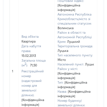
Поштовий індекс:
[Конфіденційна
інформація]
Автономна Республіка
Крим/область/місто зі
спеціальним статусом:
Волинська
Район в області та
Вид об'єкта:
Автономній Республіці
Квартира
Крим:
Луцький
Дата набуття
Територіальна громада:
Луцька
права:
322
Тип населеного пункту:
15.02.2013
Тип
Місто
Загальна площа
варт
2
Населений пункт:
Луцьк
(м
):
71,50
обʼє
Район у місті:
1
Реєстраційний
варт
[Конфіденційна
номер
дату
інформація]
(кадастровий
Тип:
[Конфіденційна
набу
номер для
інформація]
пра
земельної
Назва:
[Конфіденційна
ділянки):
інформація]
[Конфіденційна
Номер будинку/
інформація]
земельної ділянки: