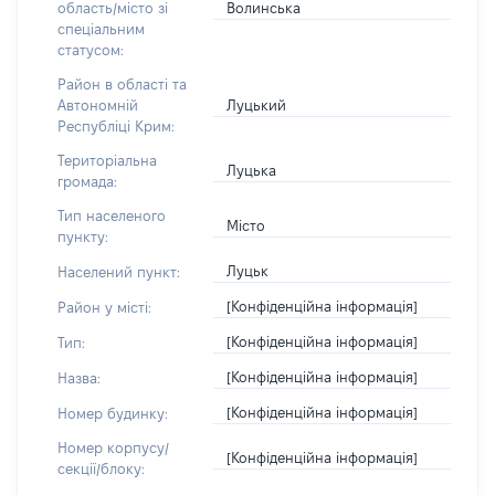
Волинська
область/місто зі
спеціальним
статусом:
Район в області та
Луцький
Автономній
Республіці Крим:
Територіальна
Луцька
громада:
Тип населеного
Місто
пункту:
Луцьк
Населений пункт:
[Конфіденційна інформація]
Район у місті:
[Конфіденційна інформація]
Тип:
[Конфіденційна інформація]
Назва:
[Конфіденційна інформація]
Номер будинку:
Номер корпусу/
[Конфіденційна інформація]
секції/блоку: