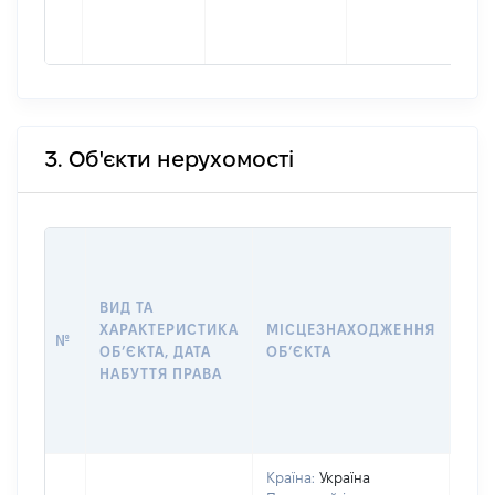
3. Об'єкти нерухомості
ВАР
ДАТ
НАБ
ВИД ТА
ПРА
ХАРАКТЕРИСТИКА
МІСЦЕЗНАХОДЖЕННЯ
№
ЗА
ОБʼЄКТА, ДАТА
ОБʼЄКТА
ОС
НАБУТТЯ ПРАВА
ГР
ОЦІ
ГРН
Країна:
Україна