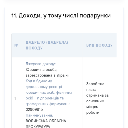
11. Доходи, у тому числі подарунки
Р
ДЖЕРЕЛО (ДЖЕРЕЛА)
№
ВИД ДОХОДУ
(
ДОХОДУ
Г
Джерело доходу:
Юридична особа,
зареєстрована в Україні
Код в Єдиному
Заробітна
державному реєстрі
плата
юридичних осіб, фізичних
отримана за
осіб – підприємців та
1
1
основним
громадських формувань:
місцем
02909915
роботи
Найменування:
ВОЛИНСЬКА ОБЛАСНА
ПРОКУРАТУРА