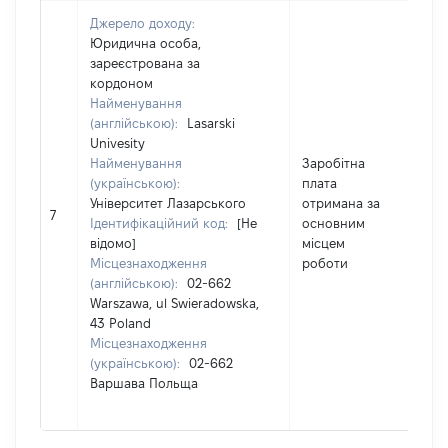
Джерело доходу:
Юридична особа,
зареєстрована за
кордоном
Найменування
(англійською):
Lasarski
Univesity
Найменування
Заробітна
(українською):
плата
Університет Лазарського
отримана за
6
7
Ідентифікаційний код:
[Не
основним
відомо]
місцем
Місцезнаходження
роботи
(англійською):
02-662
Warszawa, ul Swieradowska,
43 Poland
Місцезнаходження
(українською):
02-662
Варшава Польща