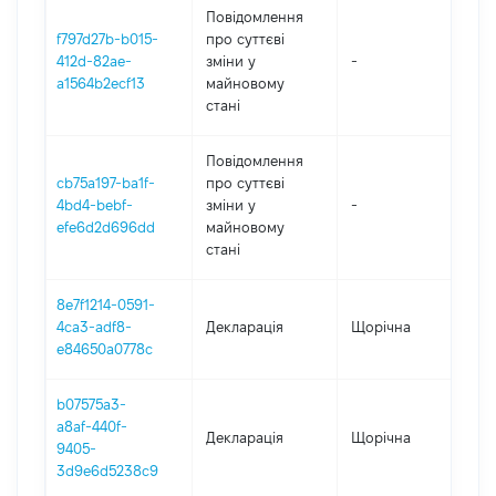
Повідомлення
f797d27b-b015-
про суттєві
412d-82ae-
зміни y
-
202
a1564b2ecf13
майновому
стані
Повідомлення
cb75a197-ba1f-
про суттєві
4bd4-bebf-
зміни y
-
202
efe6d2d696dd
майновому
стані
8e7f1214-0591-
4ca3-adf8-
Декларація
Щорічна
202
e84650a0778c
b07575a3-
a8af-440f-
Декларація
Щорічна
202
9405-
3d9e6d5238c9