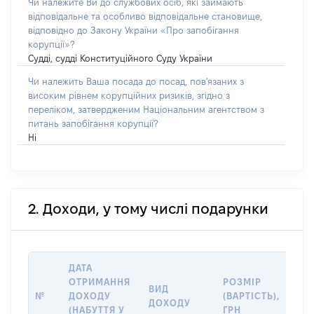
Чи належите Ви до службових осіб, які займають
відповідальне та особливо відповідальне становище,
відповідно до Закону України «Про запобігання
корупції»?
Судді, судді Конституційного Суду України
Чи належить Ваша посада до посад, пов'язаних з
високим рівнем корупційних ризиків, згідно з
переліком, затвердженим Національним агентством з
питань запобігання корупції?
Ні
2. Доходи, у тому числі подарунки
ДАТА
ІН
ОТРИМАННЯ
РОЗМІР
ВИД
ДЖ
№
ДОХОДУ
(ВАРТІСТЬ),
ДОХОДУ
(Д
(НАБУТТЯ У
ГРН