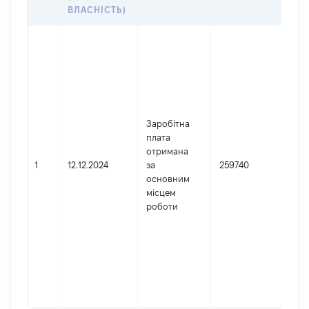
ДО
ВЛАСНІСТЬ)
Дже
Юр
осо
зар
Укр
Най
Заробітна
ПІВ
плата
АП
отримана
ГО
1
12.12.2024
за
259740
СУ
основним
Код
місцем
де
роботи
реє
юри
фіз
під
гро
фор
422