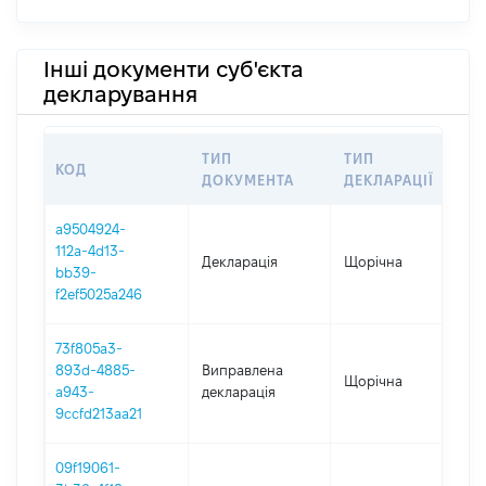
Інші документи суб'єкта
декларування
ТИП
ТИП
КОД
ПЕ
ДОКУМЕНТА
ДЕКЛАРАЦІЇ
a9504924-
112a-4d13-
Декларація
Щорічна
202
bb39-
f2ef5025a246
73f805a3-
893d-4885-
Виправлена
Щорічна
202
a943-
декларація
9ccfd213aa21
09f19061-