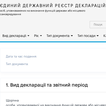
ЄДИНИЙ ДЕРЖАВНИЙ РЕЄСТР ДЕКЛАРАЦІ
осіб, уповноважених на виконання функцій держави або місцевого
самоврядування
Вид декларації:
Рік:
Тип документа:
Тип посади:
К
Дата та час подання:
Тип документа:
1. Вид декларації та звітний період
Щорічна
особи, уповноваженої на виконання функцій держави або місцев