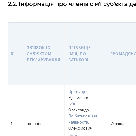
2.2. Інформація про членів сім'ї суб'єкта 
ЗВ'ЯЗОК ІЗ
ПРІЗВИЩЕ,
№
СУБ'ЄКТОМ
ІМ'Я, ПО
ГРОМАДЯН
ДЕКЛАРУВАННЯ
БАТЬКОВІ
Прізвище:
Кузьменко
Ім'я:
Олександр
По батькові (за
наявності):
1
чоловік
Україна
Олексійович
Дата