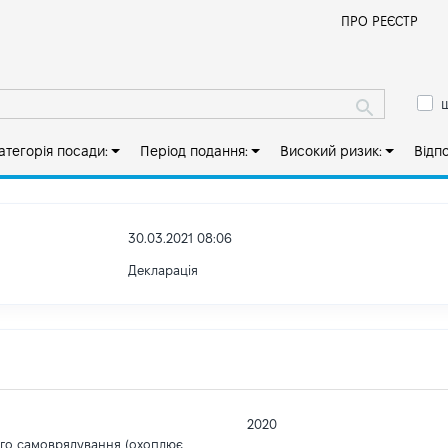
Й
ПРО РЕЄСТР
ш
атегорія посади:
Період подання:
Високий ризик:
Відп
30.03.2021 08:06
Декларація
2020
ого самоврядування (охоплює