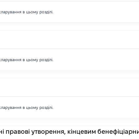
екларування в цьому розділі.
екларування в цьому розділі.
екларування в цьому розділі.
ні правові утворення, кінцевим бенефіціарн