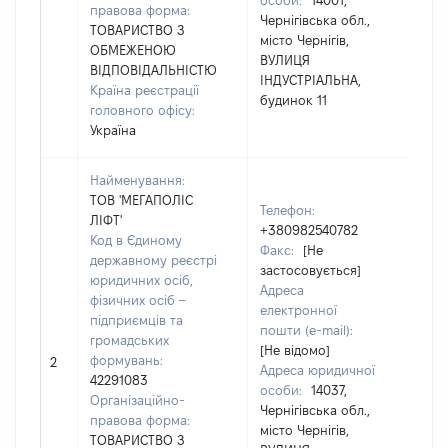
особи:
14001,
(за
правова форма:
Чернігівська обл.,
ная
ТОВАРИСТВО З
місто Чернігів,
Іва
ОБМЕЖЕНОЮ
ВУЛИЦЯ
ВІДПОВІДАЛЬНІСТЮ
ІНДУСТРІАЛЬНА,
Країна реєстрації
будинок 11
головного офісу:
Україна
Найменування:
ТОВ 'МЕГАПОЛІС
Телефон:
ЛІФТ'
+380982540782
Код в Єдиному
Факс:
[Не
державному реєстрі
застосовується]
юридичних осіб,
чол
Адреса
фізичних осіб –
Прі
електронної
підприємців та
Кал
пошти (e-mail):
громадських
Ім'я
[Не відомо]
формувань:
Оле
2
Адреса юридичної
42291083
По 
особи:
14037,
Організаційно-
(за
Чернігівська обл.,
правова форма:
ная
місто Чернігів,
ТОВАРИСТВО З
Іва