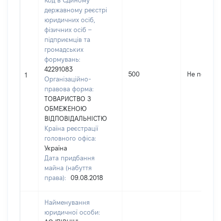
Код в Єдиному
державному реєстрі
юридичних осіб,
фізичних осіб –
підприємців та
громадських
формувань:
42291083
500
Не переда
1
Організаційно-
правова форма:
ТОВАРИСТВО З
ОБМЕЖЕНОЮ
ВІДПОВІДАЛЬНІСТЮ
Країна реєстрації
головного офіса:
Україна
Дата придбання
майна (набуття
права):
09.08.2018
Найменування
юридичної особи: