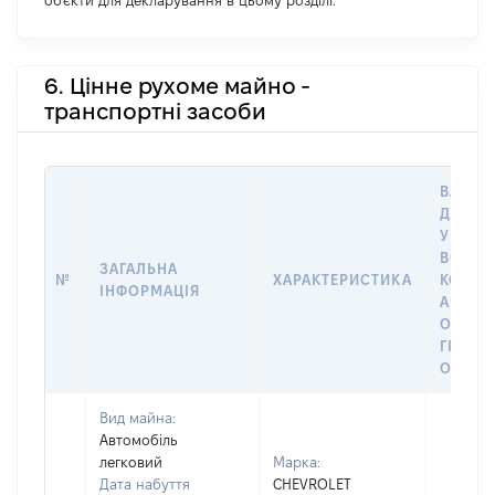
об'єкти для декларування в цьому розділі.
6. Цінне рухоме майно -
транспортні засоби
ВАРТІС
ДАТУ 
У ВЛАС
ВОЛОД
ЗАГАЛЬНА
№
ХАРАКТЕРИСТИКА
КОРИС
ІНФОРМАЦІЯ
АБО З
ОСТА
ГРОШ
ОЦІНК
Вид майна:
Автомобіль
легковий
Марка:
Дата набуття
CHEVROLET