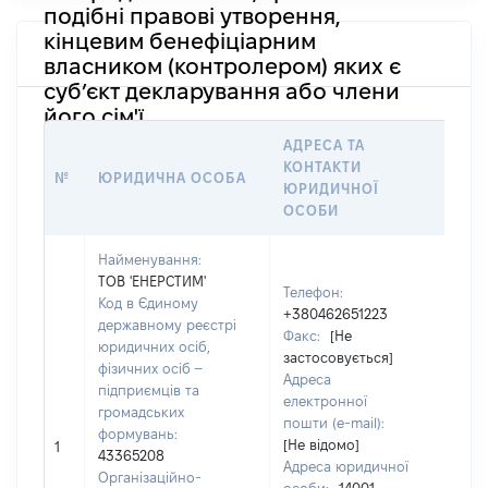
подібні правові утворення,
кінцевим бенефіціарним
власником (контролером) яких є
суб’єкт декларування або члени
його сім'ї
АДРЕСА ТА
ІН
КОНТАКТИ
ПР
№
ЮРИДИЧНА ОСОБА
ЮРИДИЧНОЇ
ЯК
ОСОБИ
СТ
Найменування:
ТОВ 'ЕНЕРСТИМ'
Телефон:
Код в Єдиному
+380462651223
державному реєстрі
Факс:
[Не
юридичних осіб,
застосовується]
чол
фізичних осіб –
Адреса
Прі
підприємців та
електронної
Кал
громадських
пошти (e-mail):
Ім'я
формувань:
[Не відомо]
Оле
1
43365208
Адреса юридичної
По 
Організаційно-