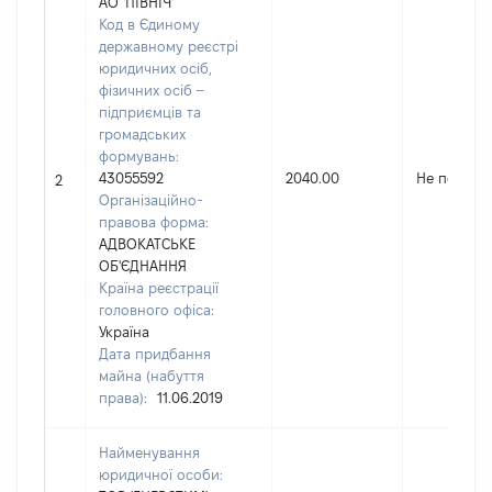
АО 'ПІВНІЧ'
Код в Єдиному
державному реєстрі
юридичних осіб,
фізичних осіб –
підприємців та
громадських
формувань:
43055592
2040.00
Не переда
2
Організаційно-
правова форма:
АДВОКАТСЬКЕ
ОБ'ЄДНАННЯ
Країна реєстрації
головного офіса:
Україна
Дата придбання
майна (набуття
права):
11.06.2019
Найменування
юридичної особи: