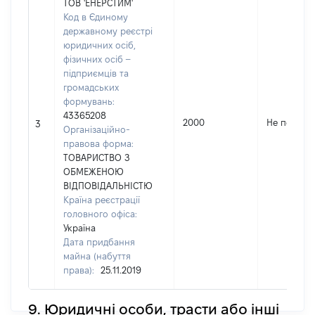
ТОВ 'ЕНЕРСТИМ'
Код в Єдиному
державному реєстрі
юридичних осіб,
фізичних осіб –
підприємців та
громадських
формувань:
43365208
2000
Не переда
3
Організаційно-
правова форма:
ТОВАРИСТВО З
ОБМЕЖЕНОЮ
ВІДПОВІДАЛЬНІСТЮ
Країна реєстрації
головного офіса:
Україна
Дата придбання
майна (набуття
права):
25.11.2019
9. Юридичні особи, трасти або інші