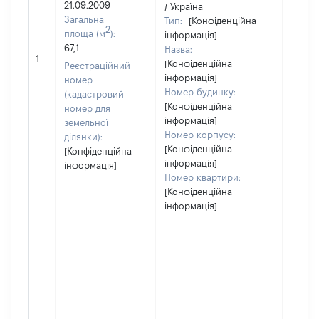
21.09.2009
/ Україна
Загальна
Тип:
[Конфіденційна
2
площа (м
):
інформація]
67,1
Назва:
[Не
1
[Конфіденційна
засто
Реєстраційний
інформація]
номер
Номер будинку:
(кадастровий
[Конфіденційна
номер для
інформація]
земельної
Номер корпусу:
ділянки):
[Конфіденційна
[Конфіденційна
інформація]
інформація]
Номер квартири:
[Конфіденційна
інформація]