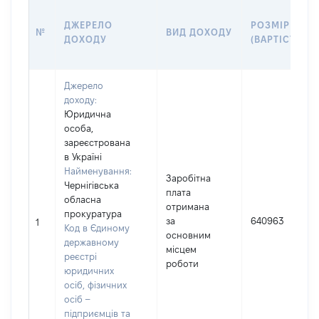
ДЖЕРЕЛО
РОЗМІР
№
ВИД ДОХОДУ
ДОХОДУ
(ВАРТІСТЬ)
Джерело
доходу:
Юридична
особа,
зареєстрована
в Україні
Найменування:
Заробітна
Чернігівська
плата
обласна
отримана
прокуратура
за
640963
1
Код в Єдиному
основним
державному
місцем
реєстрі
роботи
юридичних
осіб, фізичних
осіб –
підприємців та