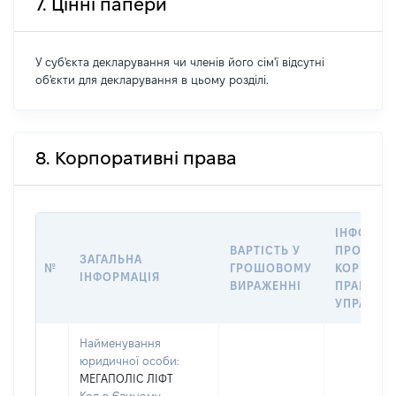
7. Цінні папери
У суб'єкта декларування чи членів його сім'ї відсутні
об'єкти для декларування в цьому розділі.
8. Корпоративні права
ІНФОРМА
ВАРТІСТЬ У
ПРО ПЕР
ЗАГАЛЬНА
№
ГРОШОВОМУ
КОРПОРА
ІНФОРМАЦІЯ
ВИРАЖЕННІ
ПРАВ В
УПРАВЛІ
Найменування
юридичної особи:
МЕГАПОЛІС ЛІФТ