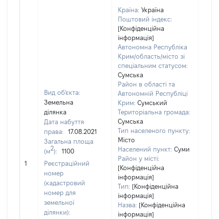
Країна:
Україна
Поштовий індекс:
[Конфіденційна
інформація]
Автономна Республіка
Крим/область/місто зі
спеціальним статусом:
Сумська
Район в області та
Вид об'єкта:
Автономній Республіці
Земельна
Крим:
Сумський
ділянка
Територіальна громада:
Сумська
Дата набуття
Тип населеного пункту:
права:
17.08.2021
Місто
Загальна площа
1200
2
Населений пункт:
Суми
(м
):
1100
Тип 
Район у місті:
обʼє
1
Реєстраційний
[Конфіденційна
варт
номер
інформація]
набу
(кадастровий
Тип:
[Конфіденційна
номер для
інформація]
земельної
Назва:
[Конфіденційна
ділянки):
інформація]