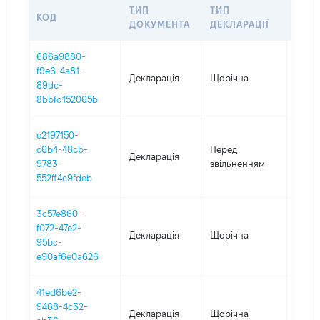
ТИП
ТИП
КОД
ПЕР
ДОКУМЕНТА
ДЕКЛАРАЦІЇ
686a9880-
f9e6-4a81-
Декларація
Щорічна
2025
89dc-
8bbfd152065b
e2197150-
01.01
c6b4-48cb-
Перед
Декларація
-
9783-
звільненням
17.05
552ff4c9fdeb
3c57e860-
f072-47e2-
Декларація
Щорічна
2024
95bc-
e90af6e0a626
41ed6be2-
9468-4c32-
Декларація
Щорічна
2023