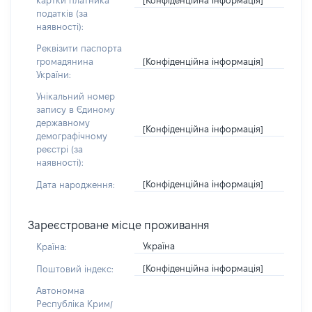
картки платника
податків (за
наявності):
Реквізити паспорта
[Конфіденційна інформація]
громадянина
України:
Унікальний номер
запису в Єдиному
державному
[Конфіденційна інформація]
демографічному
реєстрі (за
наявності):
[Конфіденційна інформація]
Дата народження:
Зареєстроване місце проживання
Україна
Країна:
[Конфіденційна інформація]
Поштовий індекс:
Автономна
Республіка Крим/