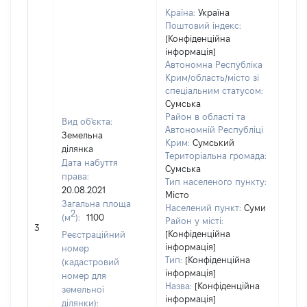
Країна:
Україна
Поштовий індекс:
[Конфіденційна
інформація]
Автономна Республіка
Крим/область/місто зі
спеціальним статусом:
Сумська
Район в області та
Вид об'єкта:
Автономній Республіці
Земельна
Крим:
Сумський
ділянка
Територіальна громада:
Дата набуття
Сумська
права:
Тип населеного пункту:
20.08.2021
Місто
1200
Загальна площа
Населений пункт:
Суми
Тип 
2
(м
):
1100
Район у місті:
обʼє
3
[Конфіденційна
Реєстраційний
варт
інформація]
номер
набу
Тип:
[Конфіденційна
(кадастровий
інформація]
номер для
Назва:
[Конфіденційна
земельної
інформація]
ділянки):