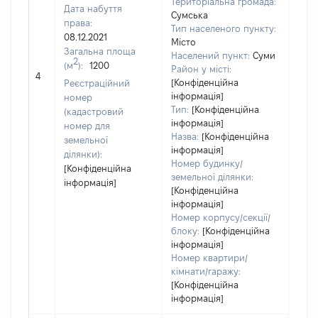
Територіальна громада:
Дата набуття
Сумська
права:
Тип населеного пункту:
08.12.2021
Місто
800
Загальна площа
Населений пункт:
Суми
Тип 
2
(м
):
1200
Район у місті:
обʼє
4
[Конфіденційна
Реєстраційний
варт
інформація]
номер
набу
Тип:
[Конфіденційна
(кадастровий
інформація]
номер для
Назва:
[Конфіденційна
земельної
інформація]
ділянки):
Номер будинку/
[Конфіденційна
земельної ділянки:
інформація]
[Конфіденційна
інформація]
Номер корпусу/секції/
блоку:
[Конфіденційна
інформація]
Номер квартири/
кімнати/гаражу:
[Конфіденційна
інформація]