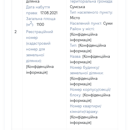
ділянка
Територіальна громада:
Сумська
Дата набуття
Тип населеного пункту:
права:
17.08.2021
Місто
Загальна площа
1200
2
Населений пункт:
Суми
(м
):
1100
Тип 
Район у місті:
обʼє
2
Реєстраційний
[Конфіденційна
варт
номер
інформація]
набу
(кадастровий
Тип:
[Конфіденційна
номер для
інформація]
земельної
Назва:
[Конфіденційна
ділянки):
інформація]
[Конфіденційна
Номер будинку/
інформація]
земельної ділянки:
[Конфіденційна
інформація]
Номер корпусу/секції/
блоку:
[Конфіденційна
інформація]
Номер квартири/
кімнати/гаражу:
[Конфіденційна
інформація]