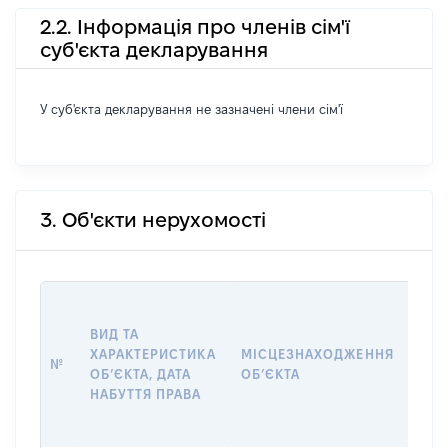
2.2. Інформація про членів сім'ї
суб'єкта декларування
У суб'єкта декларування не зазначені члени сім'ї
3. Об'єкти нерухомості
ВАР
ВИД ТА
ДАТ
ХАРАКТЕРИСТИКА
МІСЦЕЗНАХОДЖЕННЯ
ПРА
№
ОБʼЄКТА, ДАТА
ОБʼЄКТА
ОС
НАБУТТЯ ПРАВА
ГР
ОЦІ