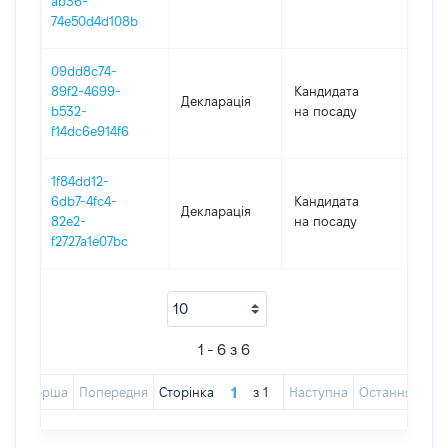
ab36-
74e50d4d108b
09dd8c74-
89f2-4699-
Кандидата
Декларація
2023
b532-
на посаду
f14dc6e914f6
1f84dd12-
6db7-4fc4-
Кандидата
Декларація
2022
82e2-
на посаду
f2727a1e07bc
1 - 6 з 6
Перша
Попередня
Сторінка
з
1
Наступна
Остання