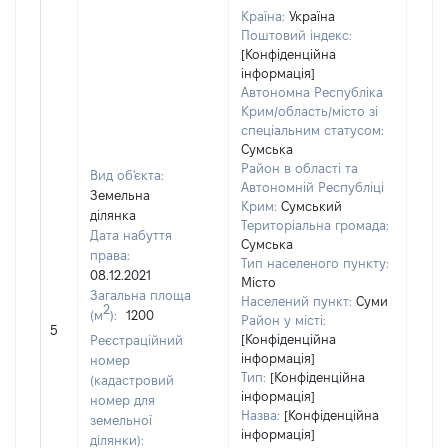
Країна:
Україна
Поштовий індекс:
[Конфіденційна
інформація]
Автономна Республіка
Крим/область/місто зі
спеціальним статусом:
Сумська
Район в області та
Вид об'єкта:
Автономній Республіці
Земельна
Крим:
Сумський
ділянка
Територіальна громада:
Дата набуття
Сумська
права:
Тип населеного пункту:
08.12.2021
Місто
800
Загальна площа
Населений пункт:
Суми
Тип 
2
(м
):
1200
Район у місті:
обʼє
5
[Конфіденційна
Реєстраційний
варт
інформація]
номер
набу
Тип:
[Конфіденційна
(кадастровий
інформація]
номер для
Назва:
[Конфіденційна
земельної
інформація]
ділянки):