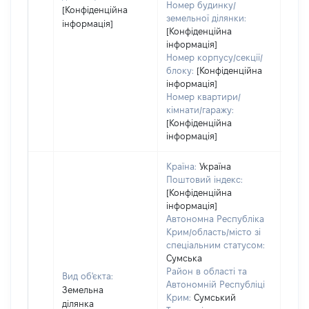
Номер будинку/
[Конфіденційна
земельної ділянки:
інформація]
[Конфіденційна
інформація]
Номер корпусу/секції/
блоку:
[Конфіденційна
інформація]
Номер квартири/
кімнати/гаражу:
[Конфіденційна
інформація]
Країна:
Україна
Поштовий індекс:
[Конфіденційна
інформація]
Автономна Республіка
Крим/область/місто зі
спеціальним статусом:
Сумська
Район в області та
Вид об'єкта:
Автономній Республіці
Земельна
Крим:
Сумський
ділянка