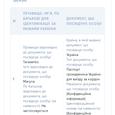
держави
ПРІЗВИЩЕ, ІМ’Я, ПО
БАТЬКОВІ ДЛЯ
ДОКУМЕНТ, ЩО
№
ІДЕНТИФІКАЦІЇ ЗА
ПОСВІДЧУЄ ОСОБУ
МЕЖАМИ УКРАЇНИ
Країна, в якій видано
документ, що
Прізвище (відповідно
посвідчує особу:
до документа, що
Україна
посвідчує особу):
Тип документа, що
Tarasenko
посвідчує особу:
Ім’я (відповідно до
Паспорт
документа, що
громадянина України
посвідчує особу):
1
для виїзду за кордон
Maryna
Реквізити документа,
По батькові
що посвідчує особу:
(відповідно до
[Конфіденційна
документа, що
інформація]
посвідчує особу) (за
Ідентифікаційний
наявності):
Не
номер (за наявності):
застосовується
[Конфіденційна