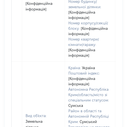
Номер будинку/
[Конфіденційна
земельної ділянки:
інформація]
[Конфіденційна
інформація]
Номер корпусу/секції/
блоку:
[Конфіденційна
інформація]
Номер квартири/
кімнати/гаражу:
[Конфіденційна
інформація]
Країна:
Україна
Поштовий індекс:
[Конфіденційна
інформація]
Автономна Республіка
Крим/область/місто зі
спеціальним статусом:
Сумська
Район в області та
Вид об'єкта:
Автономній Республіці
Земельна
Крим:
Сумський