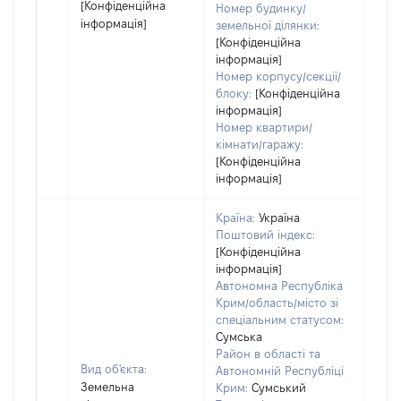
[Конфіденційна
Номер будинку/
інформація]
земельної ділянки:
[Конфіденційна
інформація]
Номер корпусу/секції/
блоку:
[Конфіденційна
інформація]
Номер квартири/
кімнати/гаражу:
[Конфіденційна
інформація]
Країна:
Україна
Поштовий індекс:
[Конфіденційна
інформація]
Автономна Республіка
Крим/область/місто зі
спеціальним статусом:
Сумська
Район в області та
Вид об'єкта:
Автономній Республіці
Земельна
Крим:
Сумський