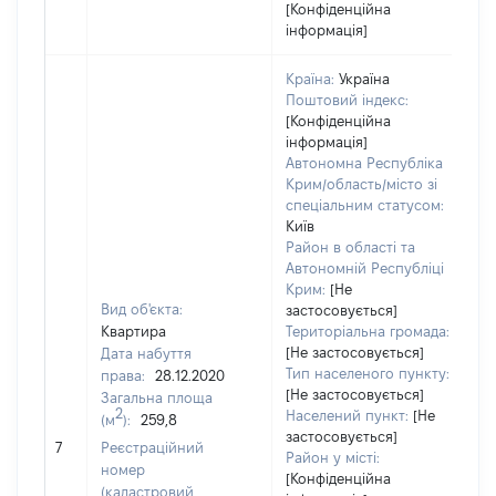
[Конфіденційна
інформація]
Країна:
Україна
Поштовий індекс:
[Конфіденційна
інформація]
Автономна Республіка
Крим/область/місто зі
спеціальним статусом:
Київ
Район в області та
Автономній Республіці
Крим:
[Не
Вид об'єкта:
застосовується]
Квартира
Територіальна громада:
[Не застосовується]
Дата набуття
Тип населеного пункту:
права:
28.12.2020
[Не застосовується]
Загальна площа
2
Населений пункт:
[Не
(м
):
259,8
застосовується]
[
7
Реєстраційний
Район у місті:
номер
[Конфіденційна
(кадастровий