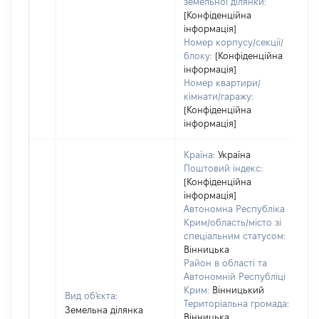
земельної ділянки:
[Конфіденційна
інформація]
Номер корпусу/секції/
блоку:
[Конфіденційна
інформація]
Номер квартири/
кімнати/гаражу:
[Конфіденційна
інформація]
Країна:
Україна
Поштовий індекс:
[Конфіденційна
інформація]
Автономна Республіка
Крим/область/місто зі
спеціальним статусом:
Вінницька
Район в області та
Автономній Республіці
Крим:
Вінницький
Вид об'єкта:
Територіальна громада:
Земельна ділянка
Вінницька