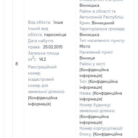
Вінницька
Район в області та
Автономній Республіці
Вид об'єкта:
Інше
Крим:
Вінницький
Інший вид
Територіальна громада:
об'єкта:
паркомісце
Вінницька
Тип населеного пункту:
Дата набуття
Місто
права:
25.02.2015
Населений пункт:
Загальна площа
2
Вінниця
(м
):
14,2
[
8
Район у місті:
Реєстраційний
[Конфіденційна
номер
інформація]
(кадастровий
Тип:
[Конфіденційна
номер для
інформація]
земельної ділянки):
Назва:
[Конфіденційна
[Конфіденційна
інформація]
інформація]
Номер будинку/
земельної ділянки:
[Конфіденційна
інформація]
Номер корпусу/секції/
блоку:
[Конфіденційна