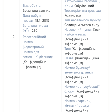
Автономній Республіці
Вид об'єкта:
Крим:
Обухівський
Земельна ділянка
Територіальна громада:
Козинська
Дата набуття
Тип населеного пункту:
права:
18.11.2015
Селище міського типу
Загальна площа
2
Населений пункт:
Козин
(м
):
295
Район у місті:
[
2
Реєстраційний
[Конфіденційна
номер
інформація]
(кадастровий
Тип:
[Конфіденційна
номер для
інформація]
земельної ділянки):
Назва:
[Конфіденційна
[Конфіденційна
інформація]
інформація]
Номер будинку/
земельної ділянки:
[Конфіденційна
інформація]
Номер корпусу/секції/
блоку:
[Конфіденційна
інформація]
Номер квартири/
кімнати/гаражу:
[Конфіденційна