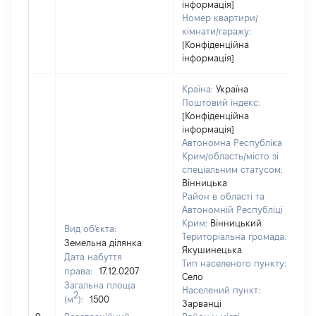
інформація]
Номер квартири/
кімнати/гаражу:
[Конфіденційна
інформація]
Країна:
Україна
Поштовий індекс:
[Конфіденційна
інформація]
Автономна Республіка
Крим/область/місто зі
спеціальним статусом:
Вінницька
Район в області та
Автономній Республіці
Крим:
Вінницький
Вид об'єкта:
Територіальна громада:
Земельна ділянка
Якушинецька
Дата набуття
Тип населеного пункту:
права:
17.12.0207
Село
Загальна площа
Населений пункт:
2
(м
):
1500
Зарванці
[