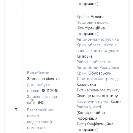
інформація]
Країна:
Україна
Поштовий індекс:
[Конфіденційна
інформація]
Автономна Республіка
Крим/область/місто зі
спеціальним статусом:
Київська
Район в області та
Автономній Республіці
Вид об'єкта:
Крим:
Обухівський
Земельна ділянка
Територіальна громада:
Козинська
Дата набуття
Тип населеного пункту:
права:
18.11.2015
Селище міського типу
Загальна площа
2
Населений пункт:
Козин
(м
):
945
Район у місті:
[
3
Реєстраційний
[Конфіденційна
номер
інформація]
(кадастровий
Тип:
[Конфіденційна
номер для
інформація]