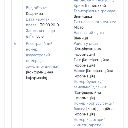
Автономній Республіці
Крим:
Вінницький
Вид об'єкта:
Територіальна громада:
Квартира
Вінницька
Дата набуття
Тип населеного пункту:
права:
30.09.2019
Місто
Загальна площа
Населений пункт:
2
(м
):
58,6
Вінниця
[
6
Реєстраційний
Район у місті:
[Конфіденційна
номер
інформація]
(кадастровий
Тип:
[Конфіденційна
номер для
інформація]
земельної ділянки):
Назва:
[Конфіденційна
[Конфіденційна
інформація]
інформація]
Номер будинку/
земельної ділянки:
[Конфіденційна
інформація]
Номер корпусу/секції/
блоку:
[Конфіденційна
інформація]
Номер квартири/
кімнати/гаражу: