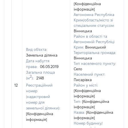
[Конфіденційна
інформація]
Автономна Республіка
Крим/область/місто зі
спеціальним статусом:
Вінницька
Район в області та
Автономній Республіці
Крим:
Вінницький
Вид об'єкта:
Територіальна громада:
Земельна ділянка
Вінницька
Дата набуття
Тип населеного пункту:
права:
06.05.2019
Село
Загальна площа
Населений пункт:
2
(м
):
2148
Писарівка
[
12
Реєстраційний
Район у місті:
[Конфіденційна
номер
інформація]
(кадастровий
Тип:
[Конфіденційна
номер для
інформація]
земельної ділянки):
Назва:
[Конфіденційна
[Конфіденційна
інформація]
інформація]
Номер будинку/