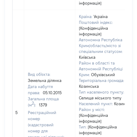
інформація]
Країна:
Україна
Поштовий індекс:
[Конфіденційна
інформація]
Автономна Республіка
Крим/область/місто зі
спеціальним статусом:
Київська
Район в області та
Автономній Республіці
Вид об'єкта:
Крим:
Обухівський
Земельна ділянка
Територіальна громада:
Козинська
Дата набуття
Тип населеного пункту:
права:
05.10.2015
Селище міського типу
Загальна площа
2
Населений пункт:
Козин
(м
):
1379
Район у місті:
[
5
Реєстраційний
[Конфіденційна
номер
інформація]
(кадастровий
Тип:
[Конфіденційна
номер для
інформація]