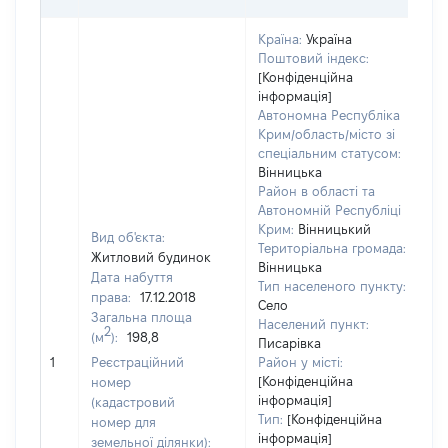
Країна:
Україна
Поштовий індекс:
[Конфіденційна
інформація]
Автономна Республіка
Крим/область/місто зі
спеціальним статусом:
Вінницька
Район в області та
Автономній Республіці
Крим:
Вінницький
Вид об'єкта:
Територіальна громада:
Житловий будинок
Вінницька
Дата набуття
Тип населеного пункту:
права:
17.12.2018
Село
Загальна площа
Населений пункт:
2
(м
):
198,8
Писарівка
[
1
Реєстраційний
Район у місті:
[Конфіденційна
номер
інформація]
(кадастровий
Тип:
[Конфіденційна
номер для
інформація]
земельної ділянки):