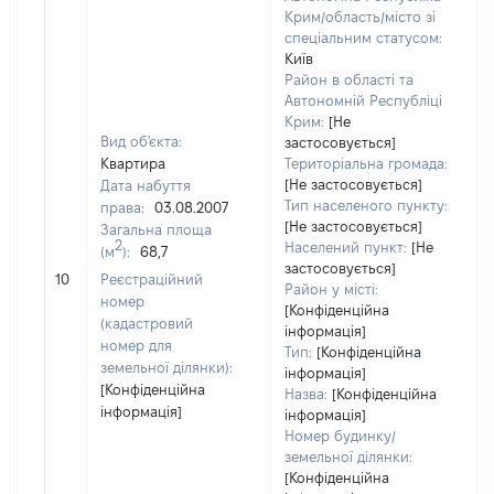
Крим/область/місто зі
спеціальним статусом:
Київ
Район в області та
Автономній Республіці
Крим:
[Не
Вид об'єкта:
застосовується]
Квартира
Територіальна громада:
[Не застосовується]
Дата набуття
Тип населеного пункту:
права:
03.08.2007
[Не застосовується]
Загальна площа
2
Населений пункт:
[Не
(м
):
68,7
застосовується]
[
10
Реєстраційний
Район у місті:
номер
[Конфіденційна
(кадастровий
інформація]
номер для
Тип:
[Конфіденційна
земельної ділянки):
інформація]
[Конфіденційна
Назва:
[Конфіденційна
інформація]
інформація]
Номер будинку/
земельної ділянки:
[Конфіденційна