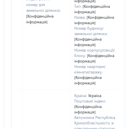
інформація]
номер для
Тип:
[Конфіденційна
земельної ділянки):
інформація]
[Конфіденційна
Назва:
[Конфіденційна
інформація]
інформація]
Номер будинку/
земельної ділянки:
[Конфіденційна
інформація]
Номер корпусу/секції/
блоку:
[Конфіденційна
інформація]
Номер квартири/
кімнати/гаражу:
[Конфіденційна
інформація]
Країна:
Україна
Поштовий індекс:
[Конфіденційна
інформація]
Автономна Республіка
Крим/область/місто зі
спеціальним статусом: