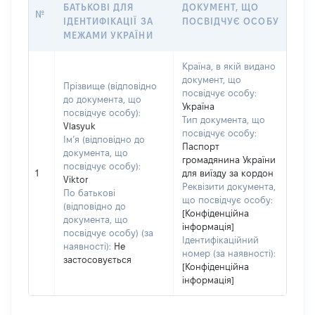
БАТЬКОВІ ДЛЯ
ДОКУМЕНТ, ЩО
№
ІДЕНТИФІКАЦІЇ ЗА
ПОСВІДЧУЄ ОСОБУ
МЕЖАМИ УКРАЇНИ
Країна, в якій видано
документ, що
Прізвище (відповідно
посвідчує особу:
до документа, що
Україна
посвідчує особу):
Тип документа, що
Vlasyuk
посвідчує особу:
Ім’я (відповідно до
Паспорт
документа, що
громадянина України
посвідчує особу):
1
для виїзду за кордон
Viktor
Реквізити документа,
По батькові
що посвідчує особу:
(відповідно до
[Конфіденційна
документа, що
інформація]
посвідчує особу) (за
Ідентифікаційний
наявності):
Не
номер (за наявності):
застосовується
[Конфіденційна
інформація]