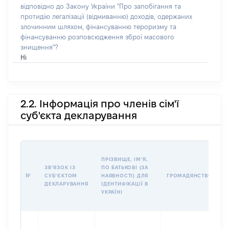
відповідно до Закону України "Про запобігання та
протидію легалізації (відмиванню) доходів, одержаних
злочинним шляхом, фінансуванню тероризму та
фінансуванню розповсюдження зброї масового
знищення"?
Ні
2.2. Інформація про членів сім'ї
суб'єкта декларування
П
ПРІЗВИЩЕ, ІМʼЯ,
Б
ЗВʼЯЗОК ІЗ
ПО БАТЬКОВІ (ЗА
І
№
СУБʼЄКТОМ
НАЯВНОСТІ) ДЛЯ
ГРОМАДЯНСТВО
М
ДЕКЛАРУВАННЯ
ІДЕНТИФІКАЦІЇ В
УКРАЇНІ