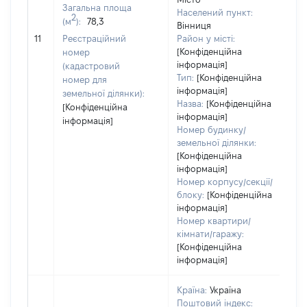
Загальна площа
Населений пункт:
2
(м
):
78,3
Вінниця
[
11
Реєстраційний
Район у місті:
[Конфіденційна
номер
інформація]
(кадастровий
Тип:
[Конфіденційна
номер для
інформація]
земельної ділянки):
Назва:
[Конфіденційна
[Конфіденційна
інформація]
інформація]
Номер будинку/
земельної ділянки:
[Конфіденційна
інформація]
Номер корпусу/секції/
блоку:
[Конфіденційна
інформація]
Номер квартири/
кімнати/гаражу:
[Конфіденційна
інформація]
Країна:
Україна
Поштовий індекс: