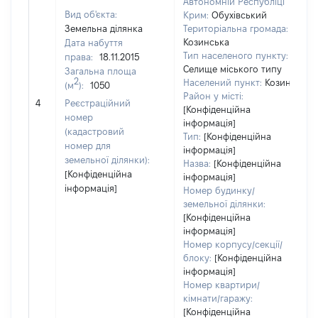
Автономній Республіці
Вид об'єкта:
Крим:
Обухівський
Земельна ділянка
Територіальна громада:
Козинська
Дата набуття
Тип населеного пункту:
права:
18.11.2015
Селище міського типу
Загальна площа
2
Населений пункт:
Козин
(м
):
1050
Район у місті:
[
4
Реєстраційний
[Конфіденційна
номер
інформація]
(кадастровий
Тип:
[Конфіденційна
номер для
інформація]
земельної ділянки):
Назва:
[Конфіденційна
[Конфіденційна
інформація]
інформація]
Номер будинку/
земельної ділянки:
[Конфіденційна
інформація]
Номер корпусу/секції/
блоку:
[Конфіденційна
інформація]
Номер квартири/
кімнати/гаражу:
[Конфіденційна