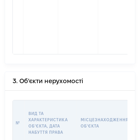
3. Об'єкти нерухомості
В
ВИД ТА
Д
ХАРАКТЕРИСТИКА
МІСЦЕЗНАХОДЖЕННЯ
П
№
ОБʼЄКТА, ДАТА
ОБʼЄКТА
О
НАБУТТЯ ПРАВА
Г
О