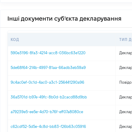
Інші документи суб'єкта декларування
КОД
ТИП 
590e3196-8fa3-4214-acc8-036bc63e1220
Деклар
5de68f64-214b-4997-81aa-66adb3eb59a9
Деклар
9c4ac0ef-0c1d-4ac0-a3c1-256441290a96
Повідо
36a5701d-b97e-49fc-8b0d-b2cacd88d9bb
Деклар
a79239e5-ee5e-4d70-b76f-eff07a8080ce
Деклар
c62cdf52-5d5e-4c8d-bb83-f26b63c05916
Деклар