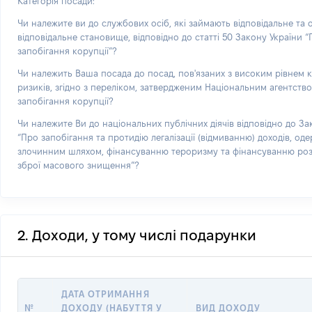
Категорія посади:
Чи належите ви до службових осіб, які займають відповідальне та
відповідальне становище, відповідно до статті 50 Закону України 
запобігання корупції”?
Чи належить Ваша посада до посад, пов'язаних з високим рівнем 
ризиків, згідно з переліком, затвердженим Національним агентств
запобігання корупції?
Чи належите Ви до національних публічних діячів відповідно до За
“Про запобігання та протидію легалізації (відмиванню) доходів, од
злочинним шляхом, фінансуванню тероризму та фінансуванню р
зброї масового знищення”?
2. Доходи, у тому числі подарунки
ДАТА ОТРИМАННЯ
№
ДОХОДУ (НАБУТТЯ У
ВИД ДОХОДУ