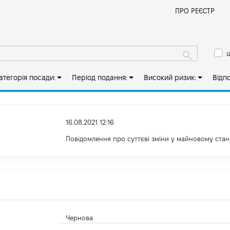
Й
ПРО РЕЄСТР
ш
атегорія посади:
Період подання:
Високий ризик:
Відп
16.08.2021 12:16
Повідомлення про суттєві зміни y майновому стан
Чернова