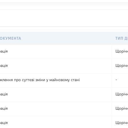
ДОКУМЕНТА
ТИП Д
ація
Щоріч
ація
Щоріч
млення про суттєві зміни y майновому стані
-
ація
Щоріч
ація
Щоріч
ація
Щоріч