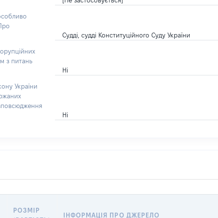
[Не застосовується]
 особливо
“Про
Судді, судді Конституційного Суду України
корупційних
ом з питань
Ні
кону України
ержаних
озповсюдження
Ні
РОЗМІР
ІНФОРМАЦІЯ ПРО ДЖЕРЕЛО