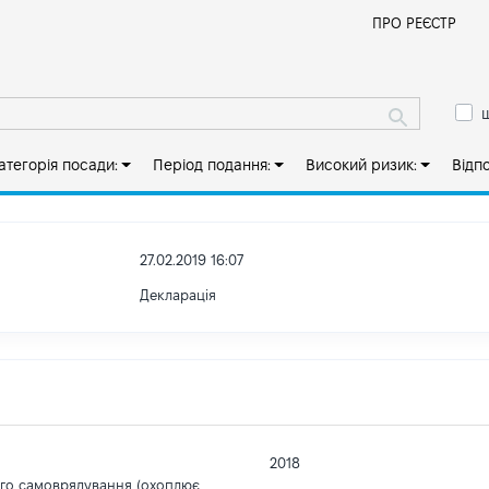
Й
ПРО РЕЄСТР
ш
атегорія посади:
Період подання:
Високий ризик:
Відп
27.02.2019 16:07
Декларація
2018
ого самоврядування (охоплює