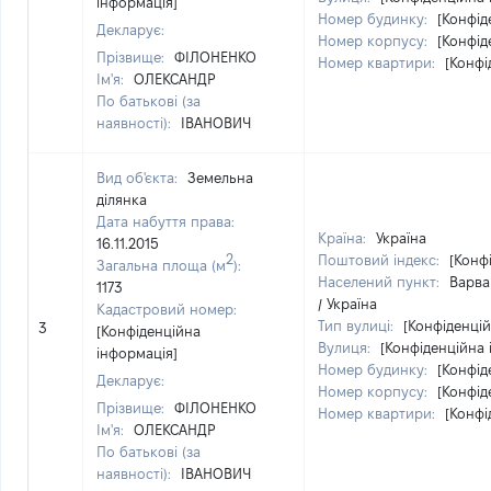
інформація]
Номер будинку:
[Конфід
Декларує:
Номер корпусу:
[Конфід
Прізвище:
ФІЛОНЕНКО
Номер квартири:
[Конфі
Ім'я:
ОЛЕКСАНДР
По батькові (за
наявності):
ІВАНОВИЧ
Вид об'єкта:
Земельна
ділянка
Дата набуття права:
Країна:
Україна
16.11.2015
2
Поштовий індекс:
[Конф
Загальна площа (м
):
Населений пункт:
Варва
1173
/ Україна
Кадастровий номер:
Тип вулиці:
[Конфіденцій
3
[Конфіденційна
Вулиця:
[Конфіденційна 
інформація]
Номер будинку:
[Конфід
Декларує:
Номер корпусу:
[Конфід
Прізвище:
ФІЛОНЕНКО
Номер квартири:
[Конфі
Ім'я:
ОЛЕКСАНДР
По батькові (за
наявності):
ІВАНОВИЧ