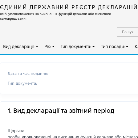
ЄДИНИЙ ДЕРЖАВНИЙ РЕЄСТР ДЕКЛАРАЦІ
осіб, уповноважених на виконання функцій держави або місцевого
самоврядування
Вид декларації:
Рік:
Тип документа:
Тип посади:
К
Дата та час подання:
Тип документа:
1. Вид декларації та звітний період
Щорічна
особи, уповноваженої на виконання функцій держави або місцев