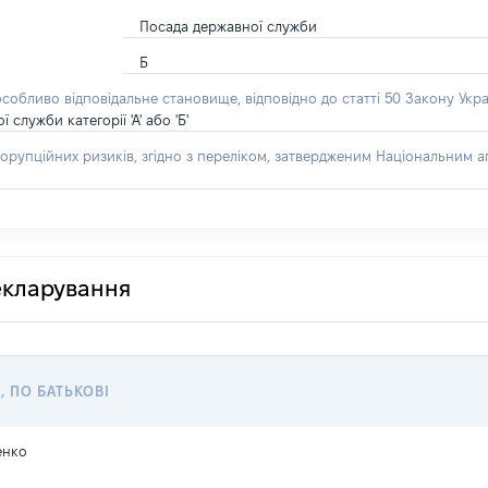
Посада державної служби
Б
особливо відповідальне становище, відповідно до статті 50 Закону Укра
лужби категорії 'А' або 'Б'
орупційних ризиків, згідно з переліком, затвердженим Національним аг
декларування
, ПО БАТЬКОВІ
енко