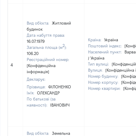
Вид об'єкта:
Житловий
будинок
Дата набуття права:
Країна:
Україна
16.07.1979
2
Поштовий індекс:
[Конф
Загальна площа (м
):
Населений пункт:
Варва
106.20
/ Україна
Реєстраційний номер:
Тип вулиці:
[Конфіденцій
4
[Конфіденційна
Вулиця:
[Конфіденційна 
інформація]
Номер будинку:
[Конфід
Декларує:
Номер корпусу:
[Конфід
Прізвище:
ФІЛОНЕНКО
Номер квартири:
[Конфі
Ім'я:
ОЛЕКСАНДР
По батькові (за
наявності):
ІВАНОВИЧ
Вид об'єкта:
Земельна