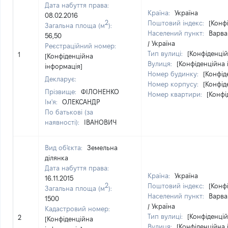
Дата набуття права:
Країна:
Україна
08.02.2016
2
Поштовий індекс:
[Конф
Загальна площа (м
):
Населений пункт:
Варва
56,50
/ Україна
Реєстраційний номер:
Тип вулиці:
[Конфіденцій
1
[Конфіденційна
Вулиця:
[Конфіденційна 
інформація]
Номер будинку:
[Конфід
Декларує:
Номер корпусу:
[Конфід
Прізвище:
ФІЛОНЕНКО
Номер квартири:
[Конфі
Ім'я:
ОЛЕКСАНДР
По батькові (за
наявності):
ІВАНОВИЧ
Вид об'єкта:
Земельна
ділянка
Дата набуття права:
Країна:
Україна
16.11.2015
2
Поштовий індекс:
[Конф
Загальна площа (м
):
Населений пункт:
Варва
1500
/ Україна
Кадастровий номер:
Тип вулиці:
[Конфіденцій
2
[Конфіденційна
Вулиця:
[Конфіденційна 