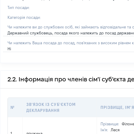
Тип посади:
Категорія посади:
Чи належите ви до службових осіб, які займають відповідальне та 
Державний службовець, посада якого належить до посад державної с
Чи належить Ваша посада до посад, пов'язаних з високим рівнем к
Ні
2.2. Інформація про членів сім'ї суб'єкта 
ЗВ'ЯЗОК ІЗ СУБ'ЄКТОМ
№
ПРІЗВИЩЕ, ІМ'Я
ДЕКЛАРУВАННЯ
Прізвище:
Філон
Ім'я:
Леся
1
дружина