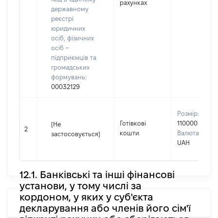
рахунках
державному
реєстрі
юридичних
осіб, фізичних
осіб –
підприємців та
громадських
формувань:
00032129
Розмір:
Готівкові
110000
[Не
2
кошти
Валюта:
застосовується]
UAH
12.1. Банківські та інші фінансові
установи, у тому числі за
кордоном, у яких у суб'єкта
декларування або членів його сім'ї