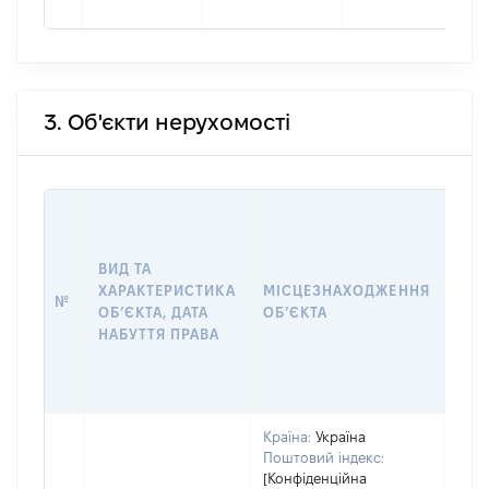
3. Об'єкти нерухомості
ВАР
ДАТ
НАБ
ВИД ТА
ПРА
ХАРАКТЕРИСТИКА
МІСЦЕЗНАХОДЖЕННЯ
№
ЗА
ОБʼЄКТА, ДАТА
ОБʼЄКТА
ОС
НАБУТТЯ ПРАВА
ГР
ОЦІ
ГРН
Країна:
Україна
Поштовий індекс:
[Конфіденційна