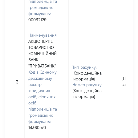
підприємців та
громадських
формувань:
00032129
Найменування:
АКЦІОНЕРНЕ
ТОВАРИСТВО
КОМЕРЦІЙНИЙ
БАНК
"ПРИВАТБАНК"
Тип рахунку:
Код в Єдиному
[Конфіденційна
державному
[Не
інформація]
3
реєстрі
застосо
Номер рахунку:
юридичних
[Конфіденційна
інформація]
осіб, фізичних
осіб –
підприємців та
громадських
формувань:
14360570