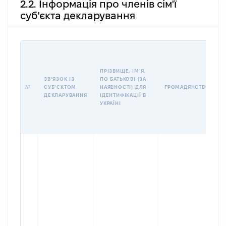
2.2. Інформація про членів сім'ї
суб'єкта декларування
П
І
Б
ПРІЗВИЩЕ, ІМʼЯ,
І
ЗВʼЯЗОК ІЗ
ПО БАТЬКОВІ (ЗА
№
СУБʼЄКТОМ
НАЯВНОСТІ) ДЛЯ
ГРОМАДЯНСТВО
У
ДЕКЛАРУВАННЯ
ІДЕНТИФІКАЦІЇ В
Д
УКРАЇНІ