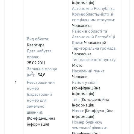
інформація]
Автономна Республіка
Крим/область/місто зі
спеціальним статусом:
Черкаська
Район в області та
Автономній Республіці
Вид об'єкта:
Крим:
Черкаський
Квартира
Територіальна громада:
Дата набуття
Черкаська
права:
Тип населеного пункту:
653
25.02.2011
Місто
Тип
Загальна площа
Населений пункт:
варт
2
(м
):
34,6
Черкаси
обʼє
1
Реєстраційний
Район у місті:
варт
[Конфіденційна
номер
дату
інформація]
(кадастровий
набу
Тип:
[Конфіденційна
номер для
пра
інформація]
земельної
Назва:
[Конфіденційна
ділянки):
інформація]
[Конфіденційна
Номер будинку/
інформація]
земельної ділянки:
[Конфіденційна