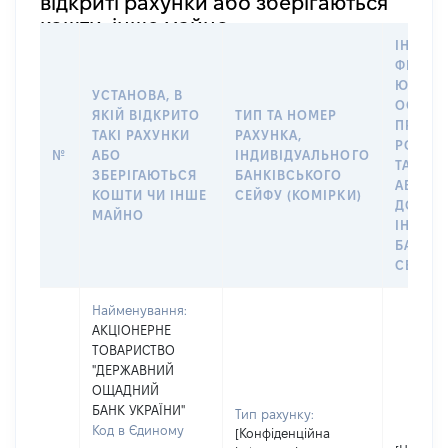
відкриті рахунки або зберігаються
кошти, інше майно
ІНФОР
ФІЗИЧН
ЮРИДИ
УСТАНОВА, В
ОСОБУ,
ЯКІЙ ВІДКРИТО
ТИП ТА НОМЕР
ПРАВО
ТАКІ РАХУНКИ
РАХУНКА,
РОЗПО
№
АБО
ІНДИВІДУАЛЬНОГО
ТАКИМ
ЗБЕРІГАЮТЬСЯ
БАНКІВСЬКОГО
АБО М
КОШТИ ЧИ ІНШЕ
СЕЙФУ (КОМІРКИ)
ДО
МАЙНО
ІНДИВ
БАНКІ
СЕЙФУ 
Найменування:
АКЦІОНЕРНЕ
ТОВАРИСТВО
"ДЕРЖАВНИЙ
ОЩАДНИЙ
БАНК УКРАЇНИ"
Тип рахунку:
Код в Єдиному
[Конфіденційна