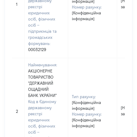
державному
[Не
інформація]
1
реєстрі
застосо
Номер рахунку:
юридичних
[Конфіденційна
інформація]
осіб, фізичних
осіб –
підприємців та
громадських
формувань:
00032129
Найменування:
АКЦІОНЕРНЕ
ТОВАРИСТВО
"ДЕРЖАВНИЙ
ОЩАДНИЙ
БАНК УКРАЇНИ"
Тип рахунку:
Код в Єдиному
[Конфіденційна
державному
[Не
інформація]
2
реєстрі
застосо
Номер рахунку:
юридичних
[Конфіденційна
інформація]
осіб, фізичних
осіб –