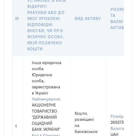
УСТАНОВУ, В ЯКІЙ
ВІДКРИТІ
РОЗМІР
РАХУНКИ АБО ДО
ТА
№
ЯКОЇ ЗРОБЛЕНІ
ВИД АКТИВУ
ВАЛЮТА
ВІДПОВІДНІ
АКТИВУ
ВНЕСКИ, ЧИ ПРО
ФІЗИЧНУ ОСОБУ,
ЯКІЙ ПОЗИЧЕНО
КОШТИ
Інша юридична
особа
Юридична
особа,
зареєстрована
в Україні
Найменування:
АКЦІОНЕРНЕ
ТОВАРИСТВО
Кошти,
Розмір:
"ДЕРЖАВНИЙ
розміщені
269273
ОЩАДНИЙ
на
1
Валюта:
БАНК УКРАЇНИ"
банківських
UAH
Код в Єдиному