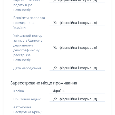
картки платника
податків (за
наявності):
Реквізити паспорта
[Конфіденційна інформація]
громадянина
України:
Унікальний номер
запису в Єдиному
державному
[Конфіденційна інформація]
демографічному
реєстрі (за
наявності):
[Конфіденційна інформація]
Дата народження:
Зареєстроване місце проживання
Україна
Країна:
[Конфіденційна інформація]
Поштовий індекс:
Автономна
Республіка Крим/