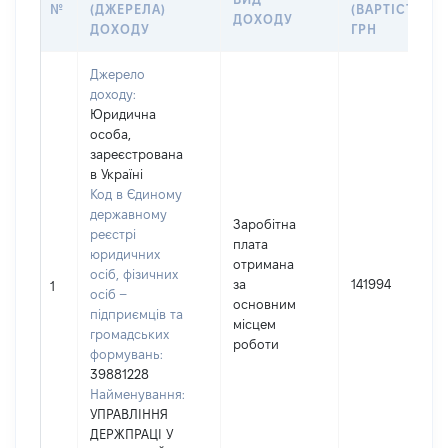
№
(ДЖЕРЕЛА)
(ВАРТІСТЬ),
ДОХОДУ
ДОХОДУ
ГРН
Джерело
доходу:
Юридична
особа,
зареєстрована
в Україні
Код в Єдиному
державному
Заробітна
реєстрі
плата
юридичних
отримана
осіб, фізичних
за
141994
1
осіб –
основним
підприємців та
місцем
громадських
роботи
формувань:
39881228
Найменування:
УПРАВЛІННЯ
ДЕРЖПРАЦІ У