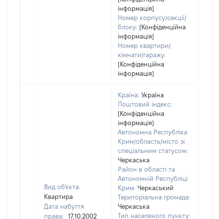
інформація]
Номер корпусу/секції/
блоку:
[Конфіденційна
інформація]
Номер квартири/
кімнати/гаражу:
[Конфіденційна
інформація]
Країна:
Україна
Поштовий індекс:
[Конфіденційна
інформація]
Автономна Республіка
Крим/область/місто зі
спеціальним статусом:
Черкаська
Район в області та
Автономній Республіці
Вид об'єкта:
Крим:
Черкаський
Квартира
Територіальна громада:
Дата набуття
Черкаська
Тип населеного пункту:
права:
17.10.2002
264