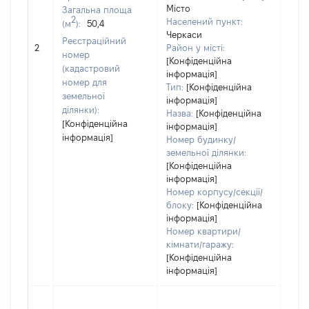
Місто
Загальна площа
Тип
2
Населений пункт:
(м
):
50,4
варт
Черкаси
обʼє
Реєстраційний
2
Район у місті:
варт
номер
[Конфіденційна
дату
(кадастровий
інформація]
набу
номер для
Тип:
[Конфіденційна
пра
земельної
інформація]
ділянки):
Назва:
[Конфіденційна
[Конфіденційна
інформація]
інформація]
Номер будинку/
земельної ділянки:
[Конфіденційна
інформація]
Номер корпусу/секції/
блоку:
[Конфіденційна
інформація]
Номер квартири/
кімнати/гаражу:
[Конфіденційна
інформація]