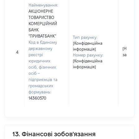
Найменування:
АКЦІОНЕРНЕ
ТОВАРИСТВО
КОМЕРЦІЙНИЙ
БАНК
"ПРИВАТБАНК"
Тип рахунку:
Код в Єдиному
[Конфіденційна
державному
[Не
інформація]
4
реєстрі
застосо
Номер рахунку:
юридичних
[Конфіденційна
інформація]
осіб, фізичних
осіб –
підприємців та
громадських
формувань:
14360570
13. Фінансові зобов'язання