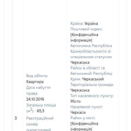
Країна:
Україна
Поштовий індекс:
[Конфіденційна
інформація]
Автономна Республіка
Крим/область/місто зі
спеціальним статусом:
Черкаська
Район в області та
Автономній Республіці
Вид об'єкта:
Крим:
Черкаський
Квартира
Територіальна громада:
Дата набуття
Черкаська
права:
Тип населеного пункту:
992
24.10.2016
Місто
Тип
Загальна площа
Населений пункт:
варт
2
(м
):
65,3
Черкаси
обʼє
Район у місті:
3
Реєстраційний
варт
[Конфіденційна
номер
ост
інформація]
(кадастровий