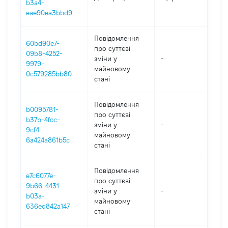
b3a4-
eae90ea3bbd9
Повідомлення
60bd90e7-
про суттєві
09b8-4252-
зміни y
-
202
9979-
майновому
0c579285bb80
стані
Повідомлення
b0095781-
про суттєві
b37b-4fcc-
зміни y
-
202
9cf4-
майновому
6a424a861b5c
стані
Повідомлення
e7c6077e-
про суттєві
9b66-4431-
зміни y
-
202
b03a-
майновому
636ed842a147
стані