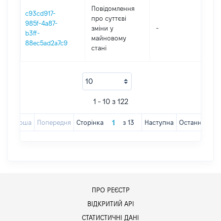
Повідомлення
c93cd917-
про суттєві
985f-4a87-
зміни y
-
202
b3ff-
майновому
88ec5ad2a7c9
стані
1 - 10 з 122
Перша
Попередня
Сторінка
з
13
Наступна
Остання
ПРО РЕЄСТР
ВІДКРИТИЙ АРІ
СТАТИСТИЧНІ ДАНІ