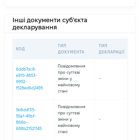
Інші документи суб'єкта
декларування
ТИП
ТИП
КОД
ПЕ
ДОКУМЕНТА
ДЕКЛАРАЦІЇ
Повідомлення
6ddb7dc8-
про суттєві
e915-4853-
зміни y
-
202
9952-
майновому
f528ed6d2495
стані
Повідомлення
5b6ddf35-
про суттєві
55a1-49bf-
зміни y
-
202
866b-
майновому
688b21521145
стані