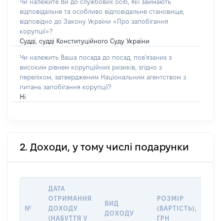
Чи належите Ви до службових осіб, які займають
відповідальне та особливо відповідальне становище,
відповідно до Закону України «Про запобігання
корупції»?
Судді, судді Конституційного Суду України
Чи належить Ваша посада до посад, пов'язаних з
високим рівнем корупційних ризиків, згідно з
переліком, затвердженим Національним агентством з
питань запобігання корупції?
Ні
2. Доходи, у тому числі подарунки
ДАТА
ІН
ОТРИМАННЯ
РОЗМІР
ВИД
ДЖ
№
ДОХОДУ
(ВАРТІСТЬ),
ДОХОДУ
(Д
(НАБУТТЯ У
ГРН