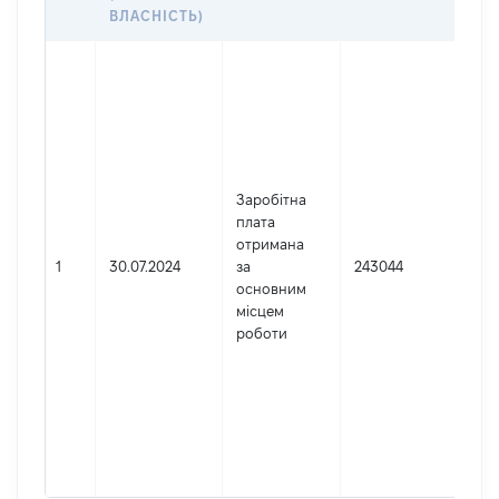
ДО
ВЛАСНІСТЬ)
Дже
Юр
осо
зар
Укр
Най
Заробітна
ПІВ
плата
АП
отримана
ГО
1
30.07.2024
за
243044
СУ
основним
Код
місцем
де
роботи
реє
юри
фіз
під
гро
фор
422