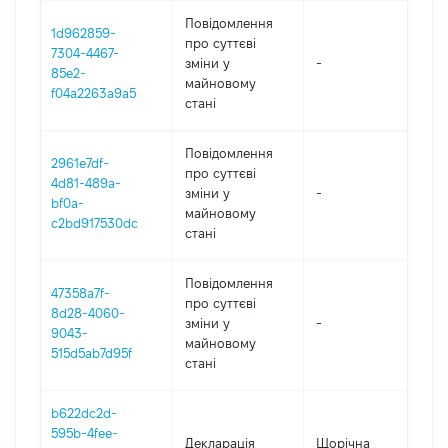
Повідомлення
1d962859-
про суттєві
7304-4467-
зміни y
-
202
85e2-
майновому
f04a2263a9a5
стані
Повідомлення
2961e7df-
про суттєві
4d81-489a-
зміни y
-
202
bf0a-
майновому
c2bd917530dc
стані
Повідомлення
47358a7f-
про суттєві
8d28-4060-
зміни y
-
202
9043-
майновому
515d5ab7d95f
стані
b622dc2d-
595b-4fee-
Декларація
Щорічна
202