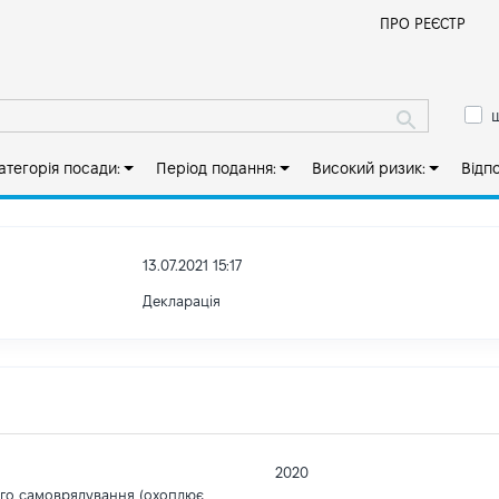
Й
ПРО РЕЄСТР
ш
атегорія посади:
Період подання:
Високий ризик:
Відп
13.07.2021 15:17
Декларація
2020
ого самоврядування (охоплює