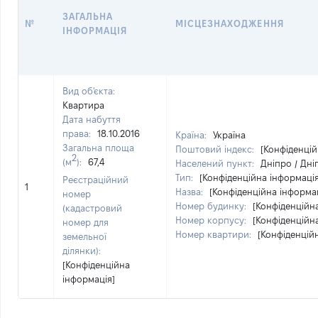
ЗАГАЛЬНА
№
МІСЦЕЗНАХОДЖЕННЯ
ІНФОРМАЦІЯ
Вид об'єкта:
Квартира
Дата набуття
права:
18.10.2016
Країна:
Україна
Загальна площа
Поштовий індекс:
[Конфіденцій
2
(м
):
67,4
Населений пункт:
Дніпро / Дні
Тип:
[Конфіденційна інформація
Реєстраційний
1
Назва:
[Конфіденційна інформа
номер
Номер будинку:
[Конфіденційн
(кадастровий
Номер корпусу:
[Конфіденційн
номер для
Номер квартири:
[Конфіденцій
земельної
ділянки):
[Конфіденційна
інформація]