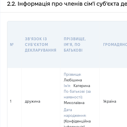
2.2. Інформація про членів сім'ї суб'єкта 
ЗВ'ЯЗОК ІЗ
ПРІЗВИЩЕ,
№
СУБ'ЄКТОМ
ІМ'Я, ПО
ГРОМАДЯН
ДЕКЛАРУВАННЯ
БАТЬКОВІ
Прізвище:
Любішина
Ім'я:
Катерина
По батькові (за
наявності):
1
дружина
Україна
Миколаївна
Дата
народження:
[Конфіденційна
інформація]