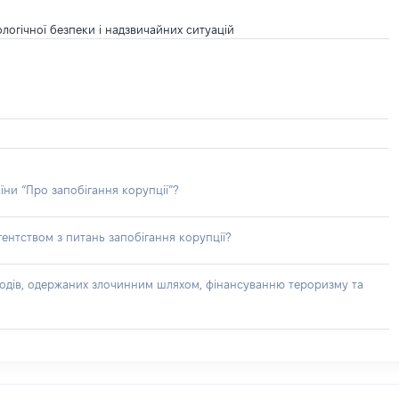
ологічної безпеки і надзвичайних ситуацій
їни “Про запобігання корупції”?
ентством з питань запобігання корупції?
доходів, одержаних злочинним шляхом, фінансуванню тероризму та