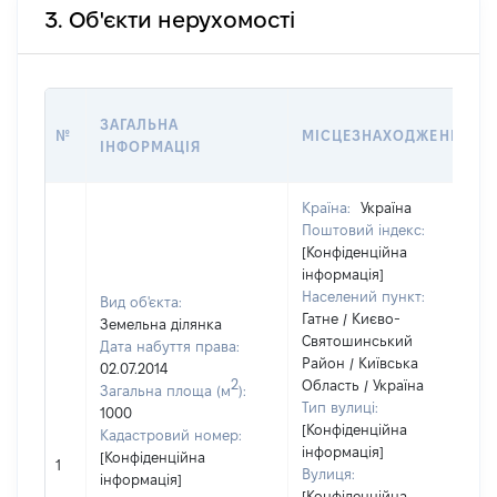
3. Об'єкти нерухомості
ЗАГАЛЬНА
№
МІСЦЕЗНАХОДЖЕННЯ
ІНФОРМАЦІЯ
Країна:
Україна
Поштовий індекс:
[Конфіденційна
інформація]
Населений пункт:
Вид об'єкта:
Гатне / Києво-
Земельна ділянка
Святошинський
Дата набуття права:
Район / Київська
02.07.2014
2
Область / Україна
Загальна площа (м
):
Тип вулиці:
1000
[Конфіденційна
Кадастровий номер:
інформація]
[Конфіденційна
1
Вулиця:
інформація]
[Конфіденційна