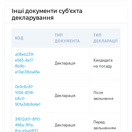
Інші документи суб'єкта
декларування
ТИП
ТИП
КОД
П
ДОКУМЕНТА
ДЕКЛАРАЦІЇ
a08eb239-
e543-4a17-
Кандидата
Декларація
2
8b9b-
на посаду
e17ab38da45e
0b5c6c87-
1054-4016-
Після
Декларація
2
b8c0-
звільнення
901e34b9d4e1
3f612d01-8f10-
0
Перед
496a-9f1a-
Декларація
-
звільненням
ffdcd1be1837
2