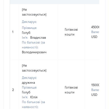
[Не
застосовується]
Декларує:
45000
Прізвище:
Готівкові
1
Валюта:
Голуб
кошти
USD
Ім'я:
Владислав
По батькові (за
наявності):
Володимирович
[Не
застосовується]
Декларує:
дружина
15000
Прізвище:
Готівкові
2
Валюта:
Голуб
кошти
USD
Ім'я:
Юлія
По батькові (за
наявності):