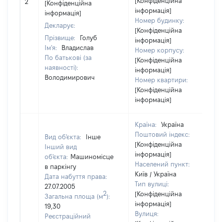
[Конфіденційна
2
[Конфіденційна
інформація]
інформація]
Номер будинку:
Декларує:
[Конфіденційна
Прізвище:
Голуб
інформація]
Ім'я:
Владислав
Номер корпусу:
По батькові (за
[Конфіденційна
наявності):
інформація]
Володимирович
Номер квартири:
[Конфіденційна
інформація]
Країна:
Україна
Поштовий індекс:
Вид об'єкта:
Інше
[Конфіденційна
Інший вид
інформація]
об'єкта:
Машиномісце
Населений пункт:
в паркінгу
Київ / Україна
Дата набуття права:
Тип вулиці:
27.07.2005
2
[Конфіденційна
Загальна площа (м
):
інформація]
19,30
Вулиця:
Реєстраційний