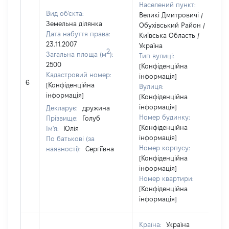
Населений пункт:
Вид об'єкта:
Великі Дмитровичі /
Земельна ділянка
Обухівський Район /
Дата набуття права:
Київська Область /
23.11.2007
Україна
2
Загальна площа (м
):
Тип вулиці:
2500
[Конфіденційна
Кадастровий номер:
інформація]
6
[Конфіденційна
Вулиця:
інформація]
[Конфіденційна
інформація]
Декларує:
дружина
Номер будинку:
Прізвище:
Голуб
[Конфіденційна
Ім'я:
Юлія
інформація]
По батькові (за
Номер корпусу:
наявності):
Сергіївна
[Конфіденційна
інформація]
Номер квартири:
[Конфіденційна
інформація]
Країна:
Україна