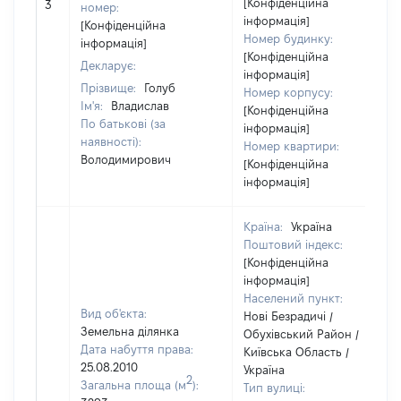
[Конфіденційна
3
номер:
інформація]
[Конфіденційна
Номер будинку:
інформація]
[Конфіденційна
Декларує:
інформація]
Прізвище:
Голуб
Номер корпусу:
Ім'я:
Владислав
[Конфіденційна
По батькові (за
інформація]
наявності):
Номер квартири:
Володимирович
[Конфіденційна
інформація]
Країна:
Україна
Поштовий індекс:
[Конфіденційна
інформація]
Населений пункт:
Вид об'єкта:
Нові Безрадичі /
Земельна ділянка
Обухівський Район /
Дата набуття права:
Київська Область /
25.08.2010
Україна
2
Загальна площа (м
):
Тип вулиці: