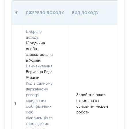
РОЗ
№
ДЖЕРЕЛО ДОХОДУ
ВИД ДОХОДУ
(ВА
Джерело
доходу:
Юридична
особа,
зареєстрована
в Україні
Найменування:
Верховна Рада
України
Код в Єдиному
державному
реєстрі
Заробітна плата
юридичних
отримана за
1
7
осіб, фізичних
основним місцем
осіб –
роботи
підприємців та
громадських