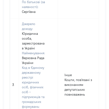
По батькові (за
наявності):
Сергіївна
Джерело
доходу:
Юридична
особа,
зареєстрована
в Україні
Найменування:
Верховна Рада
України
Код в Єдиному
державному
Інше
реєстрі
Кошти, пов'язані з
юридичних
3
виконанням
8
осіб, фізичних
депутатських
осіб –
повноважень
підприємців та
громадських
формувань: