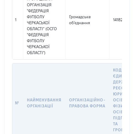
ОРГАНІЗАЦІЯ
"ФЕДЕРАЦІЯ
ФУТБОЛУ
Громадське
1
14182393
ЧЕРКАСЬКОЇ
об’єднання
ОБЛАСТІ" (ОСГО
"ФЕДЕРАЦІЯ
ФУТБОЛУ
ЧЕРКАСЬКОЇ
ОБЛАСТІ")
КОД В
ЄДИНОМ
ДЕРЖАВН
РЕЄСТРІ
ЮРИДИЧ
НАЙМЕНУВАННЯ
ОРГАНІЗАЦІЙНО-
ОСІБ,
№
ОРГАНІЗАЦІЇ
ПРАВОВА ФОРМА
ФІЗИЧНИ
ОСІБ –
ПІДПРИЄ
ТА
ГРОМАДС