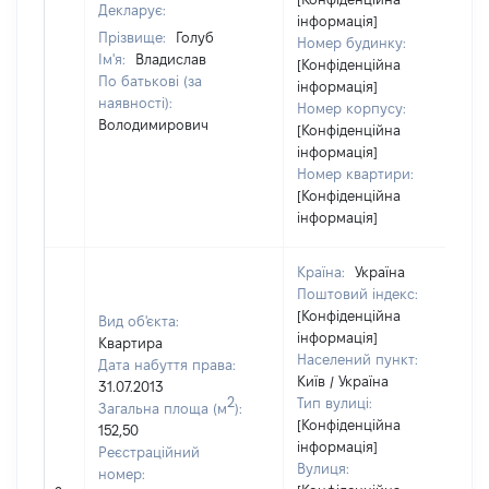
Декларує:
інформація]
Прізвище:
Голуб
Номер будинку:
Ім'я:
Владислав
[Конфіденційна
По батькові (за
інформація]
наявності):
Номер корпусу:
Володимирович
[Конфіденційна
інформація]
Номер квартири:
[Конфіденційна
інформація]
Країна:
Україна
Поштовий індекс:
[Конфіденційна
Вид об'єкта:
інформація]
Квартира
Населений пункт:
Дата набуття права:
Київ / Україна
31.07.2013
2
Тип вулиці:
Загальна площа (м
):
[Конфіденційна
152,50
інформація]
Реєстраційний
Вулиця:
номер: