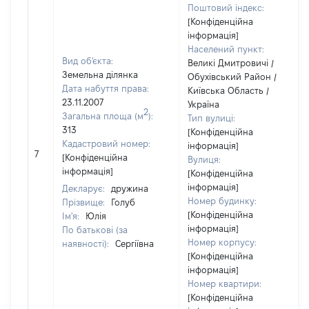
Поштовий індекс:
[Конфіденційна
інформація]
Населений пункт:
Вид об'єкта:
Великі Дмитровичі /
Земельна ділянка
Обухівський Район /
Дата набуття права:
Київська Область /
23.11.2007
Україна
2
Загальна площа (м
):
Тип вулиці:
313
[Конфіденційна
Кадастровий номер:
інформація]
7
[Конфіденційна
Вулиця:
інформація]
[Конфіденційна
інформація]
Декларує:
дружина
Номер будинку:
Прізвище:
Голуб
[Конфіденційна
Ім'я:
Юлія
інформація]
По батькові (за
Номер корпусу:
наявності):
Сергіївна
[Конфіденційна
інформація]
Номер квартири:
[Конфіденційна