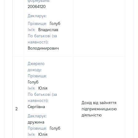
формувань:
20064120
Декларує:
Прізвище:
Голуб
Ім'я:
Владислав
По батькові (за
наявності):
Володимирович
Джерело
доходу:
Прізвище:
Голуб
Ім'я:
Юлія
По батькові (за
наявності):
Дохід від зайняття
Сергіївна
2
підприємницькою
5
діяльністю
Декларує:
дружина
Прізвище:
Голуб
Ім'я:
Юлія