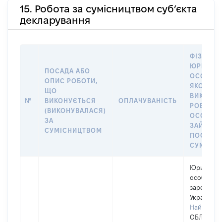
15. Робота за сумісництвом суб’єкта
декларування
ФІЗИЧНА
ЮРИДИЧ
ПОСАДА АБО
ОСОБА, 
ОПИС РОБОТИ,
ЯКОЇ
ЩО
ВИКОНУ
№
ВИКОНУЄТЬСЯ
ОПЛАЧУВАНІСТЬ
РОБОТА (
(ВИКОНУВАЛАСЯ)
ОСОБА
ЗА
ЗАЙМАЛ
СУМІСНИЦТВОМ
ПОСАДУ 
СУМІСН
Юридичн
особа,
зареєстро
Україні
Найменув
ОБЛАСНА