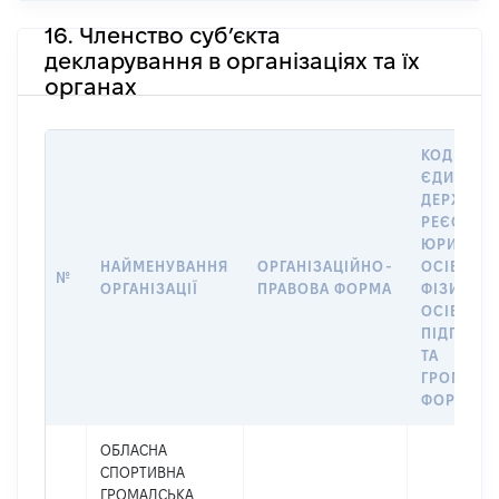
16. Членство суб’єкта
декларування в організаціях та їх
органах
КОД В
ЄДИНОМ
ДЕРЖАВН
РЕЄСТРІ
ЮРИДИЧ
НАЙМЕНУВАННЯ
ОРГАНІЗАЦІЙНО-
ОСІБ,
№
ОРГАНІЗАЦІЇ
ПРАВОВА ФОРМА
ФІЗИЧНИ
ОСІБ –
ПІДПРИЄ
ТА
ГРОМАДС
ФОРМУВА
ОБЛАСНА
СПОРТИВНА
ГРОМАДСЬКА