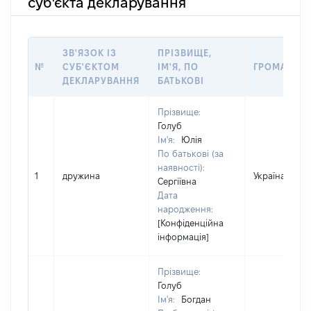
суб'єкта декларування
ЗВ'ЯЗОК ІЗ
ПРІЗВИЩЕ,
№
СУБ'ЄКТОМ
ІМ'Я, ПО
ГРОМАДЯН
ДЕКЛАРУВАННЯ
БАТЬКОВІ
Прізвище:
Голуб
Ім'я:
Юлія
По батькові (за
наявності):
1
дружина
Україна
Сергіївна
Дата
народження:
[Конфіденційна
інформація]
Прізвище:
Голуб
Ім'я:
Богдан