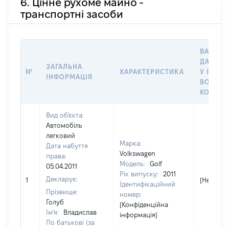
6. Цінне рухоме майно -
транспортні засоби
ВАРТІС
ДАТУ Н
ЗАГАЛЬНА
№
ХАРАКТЕРИСТИКА
У ВЛАСН
ІНФОРМАЦІЯ
ВОЛОДІ
КОРИСТ
Вид об'єкта:
Автомобіль
легковий
Марка:
Дата набуття
Volkswagen
права:
Модель:
Golf
05.04.2011
Рік випуску:
2011
Декларує:
1
[Не відо
Ідентифікаційний
Прізвище:
номер:
Голуб
[Конфіденційна
Ім'я:
Владислав
інформація]
По батькові (за