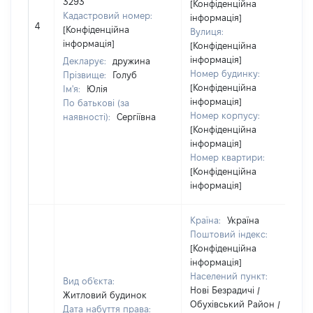
3293
[Конфіденційна
Кадастровий номер:
інформація]
4
[Конфіденційна
Вулиця:
інформація]
[Конфіденційна
інформація]
Декларує:
дружина
Номер будинку:
Прізвище:
Голуб
[Конфіденційна
Ім'я:
Юлія
інформація]
По батькові (за
Номер корпусу:
наявності):
Сергіївна
[Конфіденційна
інформація]
Номер квартири:
[Конфіденційна
інформація]
Країна:
Україна
Поштовий індекс:
[Конфіденційна
інформація]
Населений пункт:
Вид об'єкта:
Нові Безрадичі /
Житловий будинок
Обухівський Район /
Дата набуття права: