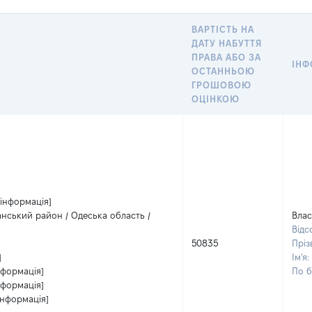
ВАРТІСТЬ НА
ДАТУ НАБУТТЯ
ПРАВА АБО ЗА
ІНФ
ОСТАННЬОЮ
ГРОШОВОЮ
ОЦІНКОЮ
 інформація]
анський район / Одеська область /
Влас
Відс
50835
Прі
]
Ім'я:
нформація]
По б
нформація]
інформація]