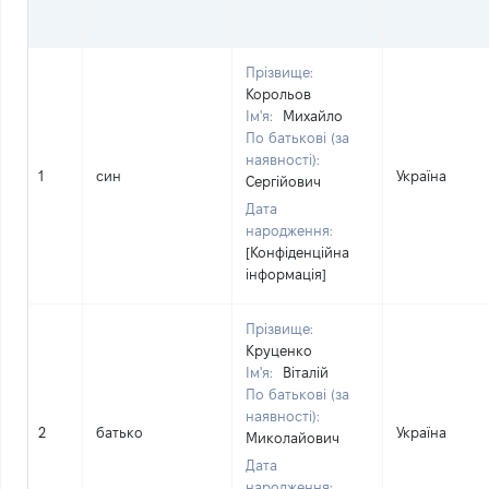
Прізвище:
Корольов
Ім'я:
Михайло
По батькові (за
наявності):
1
син
Україна
Сергійович
Дата
народження:
[Конфіденційна
інформація]
Прізвище:
Круценко
Ім'я:
Віталій
По батькові (за
наявності):
2
батько
Україна
Миколайович
Дата
народження: