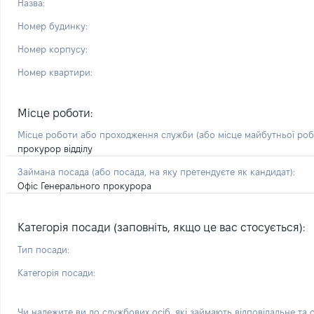
Назва:
Номер будинку:
Номер корпусу:
Номер квартири:
Місце роботи:
Місце роботи або проходження служби
(або місце майбутньої ро
прокурор відділу
Займана посада
(або посада, на яку претендуєте як кандидат)
:
Офіс Генерального прокурора
Категорія посади (заповніть, якщо це вас стосується):
Тип посади:
Категорія посади:
Чи належите ви до службових осіб, які займають відповідальне та 