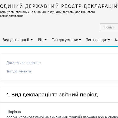
ЄДИНИЙ ДЕРЖАВНИЙ РЕЄСТР ДЕКЛАРАЦІ
осіб, уповноважених на виконання функцій держави або місцевого
самоврядування
Вид декларації:
Рік:
Тип документа:
Тип посади:
К
Дата та час подання:
Тип документа:
1. Вид декларації та звітний період
Щорічна
особи, уповноваженої на виконання функцій держави або місцев