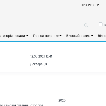
Й
ПРО РЕЄСТР
ш
атегорія посади:
Період подання:
Високий ризик:
Відп
12.03.2021 12:41
Декларація
2020
ого самоврядування (охоплює