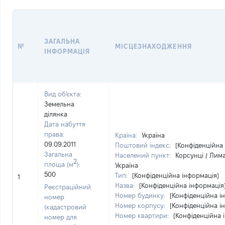
ЗАГАЛЬНА
№
МІСЦЕЗНАХОДЖЕННЯ
ІНФОРМАЦІЯ
Вид об'єкта:
Земельна
ділянка
Дата набуття
права:
Країна:
Україна
09.09.2011
Поштовий індекс:
[Конфіденційна
Загальна
Населений пункт:
Корсунці / Лим
2
площа (м
):
Україна
500
Тип:
[Конфіденційна інформація]
1
Назва:
[Конфіденційна інформація
Реєстраційний
Номер будинку:
[Конфіденційна і
номер
Номер корпусу:
[Конфіденційна і
(кадастровий
Номер квартири:
[Конфіденційна 
номер для